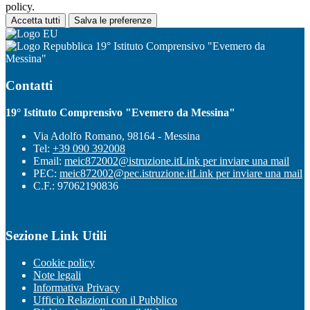
policy.
Accetta tutti
Salva le preferenze
19° Istituto Comprensivo "Evemero da
Messina"
Contatti
19° Istituto Comprensivo "Evemero da Messina"
Via Adolfo Romano, 98164 - Messina
Tel:
+39 090 392008
Email:
meic872002@istruzione.it
Link per inviare una mail
PEC:
meic872002@pec.istruzione.it
Link per inviare una mail
C.F.: 97062190836
Sezione Link Utili
Cookie policy
Note legali
Informativa Privacy
Ufficio Relazioni con il Pubblico