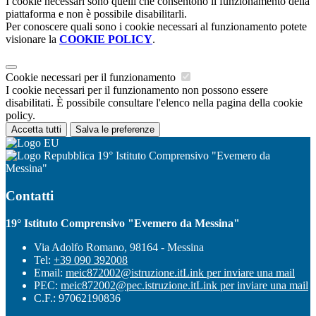
I cookie necessari sono quelli che consentono il funzionamento della
piattaforma e non è possibile disabilitarli.
Per conoscere quali sono i cookie necessari al funzionamento potete
visionare la
COOKIE POLICY
.
Cookie necessari per il funzionamento
I cookie necessari per il funzionamento non possono essere
disabilitati. È possibile consultare l'elenco nella pagina della cookie
policy.
Accetta tutti
Salva le preferenze
19° Istituto Comprensivo "Evemero da
Messina"
Contatti
19° Istituto Comprensivo "Evemero da Messina"
Via Adolfo Romano, 98164 - Messina
Tel:
+39 090 392008
Email:
meic872002@istruzione.it
Link per inviare una mail
PEC:
meic872002@pec.istruzione.it
Link per inviare una mail
C.F.: 97062190836