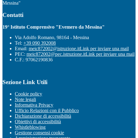
Messina"
Contatti
19° Istituto Comprensivo "Evemero da Messina"
Via Adolfo Romano, 98164 - Messina
Tel:
+39 090 392008
Email:
meic872002@istruzione.it
Link per inviare una mail
PEC:
meic872002@pec.istruzione.it
Link per inviare una mail
C.F.: 97062190836
Sezione Link Utili
Cookie policy
Note legali
Informativa Privacy
Ufficio Relazioni con il Pubblico
Dichiarazione di accessibilità
Obiettivi di accessibilità
Whistleblowing
Gestione consensi cookie