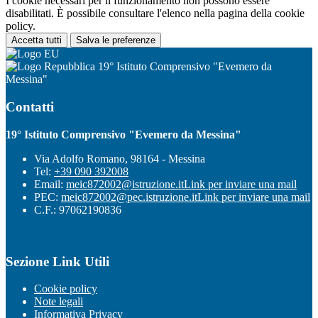
I cookie necessari per il funzionamento non possono essere
disabilitati. È possibile consultare l'elenco nella pagina della cookie
policy.
Accetta tutti
Salva le preferenze
19° Istituto Comprensivo "Evemero da
Messina"
Contatti
19° Istituto Comprensivo "Evemero da Messina"
Via Adolfo Romano, 98164 - Messina
Tel:
+39 090 392008
Email:
meic872002@istruzione.it
Link per inviare una mail
PEC:
meic872002@pec.istruzione.it
Link per inviare una mail
C.F.: 97062190836
Sezione Link Utili
Cookie policy
Note legali
Informativa Privacy