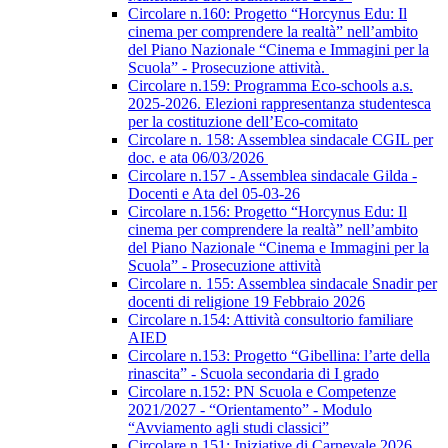
Circolare n.160: Progetto “Horcynus Edu: Il
cinema per comprendere la realtà” nell’ambito
del Piano Nazionale “Cinema e Immagini per la
Scuola” - Prosecuzione attività.
Circolare n.159: Programma Eco-schools a.s.
2025-2026. Elezioni rappresentanza studentesca
per la costituzione dell’Eco-comitato
Circolare n. 158: Assemblea sindacale CGIL per
doc. e ata 06/03/2026
Circolare n.157 - Assemblea sindacale Gilda -
Docenti e Ata del 05-03-26
Circolare n.156: Progetto “Horcynus Edu: Il
cinema per comprendere la realtà” nell’ambito
del Piano Nazionale “Cinema e Immagini per la
Scuola” - Prosecuzione attività
Circolare n. 155: Assemblea sindacale Snadir per
docenti di religione 19 Febbraio 2026
Circolare n.154: Attività consultorio familiare
AIED
Circolare n.153: Progetto “Gibellina: l’arte della
rinascita” - Scuola secondaria di I grado
Circolare n.152: PN Scuola e Competenze
2021/2027 - “Orientamento” - Modulo
“Avviamento agli studi classici”
Circolare n.151: Iniziative di Carnevale 2026