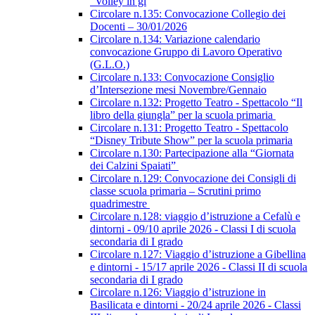
“Volley in gi
Circolare n.135: Convocazione Collegio dei
Docenti – 30/01/2026
Circolare n.134: Variazione calendario
convocazione Gruppo di Lavoro Operativo
(G.L.O.)
Circolare n.133: Convocazione Consiglio
d’Intersezione mesi Novembre/Gennaio
Circolare n.132: Progetto Teatro - Spettacolo “Il
libro della giungla” per la scuola primaria
Circolare n.131: Progetto Teatro - Spettacolo
“Disney Tribute Show” per la scuola primaria
Circolare n.130: Partecipazione alla “Giornata
dei Calzini Spaiati”
Circolare n.129: Convocazione dei Consigli di
classe scuola primaria – Scrutini primo
quadrimestre
Circolare n.128: viaggio d’istruzione a Cefalù e
dintorni - 09/10 aprile 2026 - Classi I di scuola
secondaria di I grado
Circolare n.127: Viaggio d’istruzione a Gibellina
e dintorni - 15/17 aprile 2026 - Classi II di scuola
secondaria di I grado
Circolare n.126: Viaggio d’istruzione in
Basilicata e dintorni - 20/24 aprile 2026 - Classi