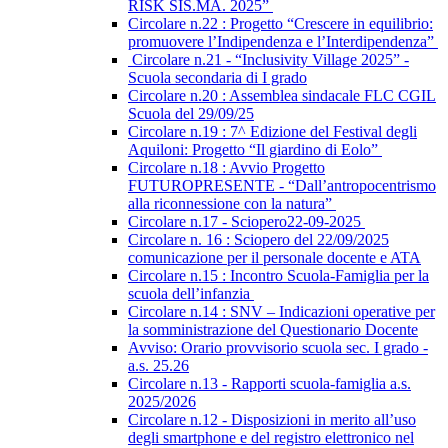
RISK SIS.MA. 2025”
Circolare n.22 : Progetto “Crescere in equilibrio:
promuovere l’Indipendenza e l’Interdipendenza”
Circolare n.21 - “Inclusivity Village 2025” -
Scuola secondaria di I grado
Circolare n.20 : Assemblea sindacale FLC CGIL
Scuola del 29/09/25
Circolare n.19 : 7^ Edizione del Festival degli
Aquiloni: Progetto “Il giardino di Eolo”
Circolare n.18 : Avvio Progetto
FUTUROPRESENTE - “Dall’antropocentrismo
alla riconnessione con la natura”
Circolare n.17 - Sciopero22-09-2025
Circolare n. 16 : Sciopero del 22/09/2025
comunicazione per il personale docente e ATA
Circolare n.15 : Incontro Scuola-Famiglia per la
scuola dell’infanzia
Circolare n.14 : SNV – Indicazioni operative per
la somministrazione del Questionario Docente
Avviso: Orario provvisorio scuola sec. I grado -
a.s. 25.26
Circolare n.13 - Rapporti scuola-famiglia a.s.
2025/2026
Circolare n.12 - Disposizioni in merito all’uso
degli smartphone e del registro elettronico nel