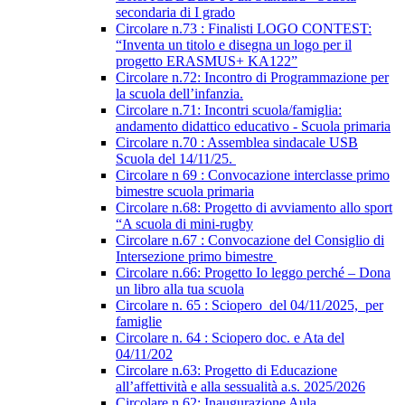
secondaria di I grado
Circolare n.73 : Finalisti LOGO CONTEST:
“Inventa un titolo e disegna un logo per il
progetto ERASMUS+ KA122”
Circolare n.72: Incontro di Programmazione per
la scuola dell’infanzia.
Circolare n.71: Incontri scuola/famiglia:
andamento didattico educativo - Scuola primaria
Circolare n.70 : Assemblea sindacale USB
Scuola del 14/11/25.
Circolare n 69 : Convocazione interclasse primo
bimestre scuola primaria
Circolare n.68: Progetto di avviamento allo sport
“A scuola di mini-rugby
Circolare n.67 : Convocazione del Consiglio di
Intersezione primo bimestre
Circolare n.66: Progetto Io leggo perché – Dona
un libro alla tua scuola
Circolare n. 65 : Sciopero del 04/11/2025, per
famiglie
Circolare n. 64 : Sciopero doc. e Ata del
04/11/202
Circolare n.63: Progetto di Educazione
all’affettività e alla sessualità a.s. 2025/2026
Circolare n.62: Inaugurazione Aula