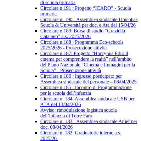
di scuola primaria
Circolare n.191 : Progetto “ICARO” - Scuola
primaria
Circolare n. 190 - Assemblea sindacale Unicobas
Scuola & Università per doc. e Ata del 15/04/26
Circolare n.189: Borsa di studio “Graziella
Catalano” a.s. 2025/2026
Circolare n.188 : Programma Eco-schools
2025/2026 - Prosecuzione attività
Circolare n.187: Progetto “Horcynus Edu: Il
cinema per comprendere la realtà” nell’ambito
del Piano Nazionale “Cinema e Immagini per la
Scuola” - Prosecuzione attività
Circolare n.186 : Ingresso posticipato per
Assemblea sindacale del personale – 08/04/2025
Circolare n.185 : Incontro di Programmazione
per la scuola dell’infanzia
Circolare n. 184: Assemblea sindacale USB per
ATA del 13/04/2026
Avviso: rimodulazione logistica scuola
dell’infanzia di Torre Faro
Circolare n. 183 - Assemblea sindacale Anief per
doc. 08/04/2026
Circolare n. 182: Graduatorie interne a.s.
2025/26