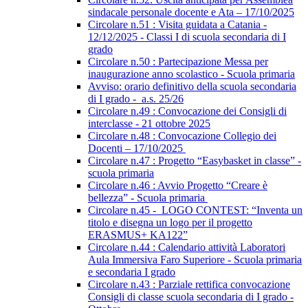
sindacale personale docente e Ata – 17/10/2025
Circolare n.51 : Visita guidata a Catania -
12/12/2025 - Classi I di scuola secondaria di I
grado
Circolare n.50 : Partecipazione Messa per
inaugurazione anno scolastico - Scuola primaria
Avviso: orario definitivo della scuola secondaria
di I grado - a.s. 25/26
Circolare n.49 : Convocazione dei Consigli di
interclasse - 21 ottobre 2025
Circolare n.48 : Convocazione Collegio dei
Docenti – 17/10/2025
Circolare n.47 : Progetto “Easybasket in classe” -
scuola primaria
Circolare n.46 : Avvio Progetto “Creare è
bellezza” - Scuola primaria
Circolare n.45 - LOGO CONTEST: “Inventa un
titolo e disegna un logo per il progetto
ERASMUS+ KA122”
Circolare n.44 : Calendario attività Laboratori
Aula Immersiva Faro Superiore - Scuola primaria
e secondaria I grado
Circolare n.43 : Parziale rettifica convocazione
Consigli di classe scuola secondaria di I grado -