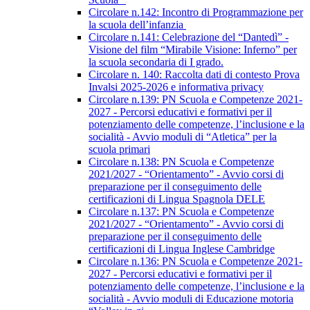
Circolare n.142: Incontro di Programmazione per
la scuola dell’infanzia
Circolare n.141: Celebrazione del “Dantedì” -
Visione del film “Mirabile Visione: Inferno” per
la scuola secondaria di I grado.
Circolare n. 140: Raccolta dati di contesto Prova
Invalsi 2025-2026 e informativa privacy
Circolare n.139: PN Scuola e Competenze 2021-
2027 - Percorsi educativi e formativi per il
potenziamento delle competenze, l’inclusione e la
socialità - Avvio moduli di “Atletica” per la
scuola primari
Circolare n.138: PN Scuola e Competenze
2021/2027 - “Orientamento” - Avvio corsi di
preparazione per il conseguimento delle
certificazioni di Lingua Spagnola DELE
Circolare n.137: PN Scuola e Competenze
2021/2027 - “Orientamento” - Avvio corsi di
preparazione per il conseguimento delle
certificazioni di Lingua Inglese Cambridge
Circolare n.136: PN Scuola e Competenze 2021-
2027 - Percorsi educativi e formativi per il
potenziamento delle competenze, l’inclusione e la
socialità - Avvio moduli di Educazione motoria