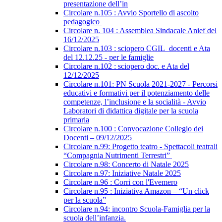
presentazione dell’in
Circolare n.105 : Avvio Sportello di ascolto
pedagogico
Circolare n. 104 : Assemblea Sindacale Anief del
16/12/2025
Circolare n.103 : sciopero CGIL_docenti e Ata
del 12.12.25 - per le famiglie
Circolare n.102 : sciopero doc. e Ata del
12/12/2025
Circolare n.101: PN Scuola 2021-2027 - Percorsi
educativi e formativi per il potenziamento delle
competenze, l’inclusione e la socialità - Avvio
Laboratori di didattica digitale per la scuola
primaria
Circolare n.100 : Convocazione Collegio dei
Docenti – 09/12/2025
Circolare n.99: Progetto teatro - Spettacoli teatrali
“Compagnia Nutrimenti Terrestri”
Circolare n.98: Concerto di Natale 2025
Circolare n.97: Iniziative Natale 2025
Circolare n.96 : Corri con l'Evemero
Circolare n.95 : Iniziativa Amazon – “Un click
per la scuola”
Circolare n.94: incontro Scuola-Famiglia per la
scuola dell’infanzia.