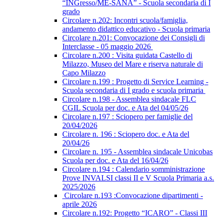
“INGresso/ME-SANA” - Scuola secondaria di I
grado
Circolare n.202: Incontri scuola/famiglia,
andamento didattico educativo - Scuola primaria
Circolare n.201: Convocazione dei Consigli di
Interclasse - 05 maggio 2026
Circolare n.200 : Visita guidata Castello di
Milazzo, Museo del Mare e riserva naturale di
Capo Milazzo
Circolare n.199 : Progetto di Service Learning -
Scuola secondaria di I grado e scuola primaria
Circolare n.198 - Assemblea sindacale FLC
CGIL Scuola per doc. e Ata del 04/05/26
Circolare n.197 : Sciopero per famiglie del
20/04/2026
Circolare n. 196 : Sciopero doc. e Ata del
20/04/26
Circolare n. 195 - Assemblea sindacale Unicobas
Scuola per doc. e Ata del 16/04/26
Circolare n.194 : Calendario somministrazione
Prove INVALSI classi II e V Scuola Primaria a.s.
2025/2026
Circolare n.193 :Convocazione dipartimenti -
aprile 2026
Circolare n.192: Progetto “ICARO” - Classi III