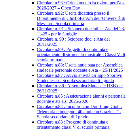
Circolare n.93 : Orientamento iscrizioni per l’a.s.
2026/2027 – Open Day
Circolare n.92: Uscita didattica presso il
Dipartimento di ChiBioFarAm dell’Università di
Messina - Scuola primaria
Circolare n. 91 - Sciopero docenti_e_Ata del 28-
11-25 - per le famiglie
Circolare n. 90 : Sciopero doc. e Ata del
28/11/2025
Circolare n.89 : Progetto di continuità e
orientamento di strumento musicale - Classi V di
scuola primaria
Circolare n.88: Uscita anticipata per Assemblea
sindacale personale docente e Ata – 25/11/2025
Circolare n.87 : Avvio attività Gruppo Sportivo
Studentesco - Scuola secondaria di I grado
Circolare n. 86 : Assemblea Sindacale USB del
26/11/2025
Circolare n.85 : Assicurazione alunni e personale
docente e ata a.s. 2025/2026
Circolare n.84 : Incontro con Don Luigi Ciotti:
“Memoria e impegno. 40 anni con Graziella” -
Scuola secondaria di I grado
Circolare n.83 : Progetto di continuità e
orientamento classi V di scuola primaria