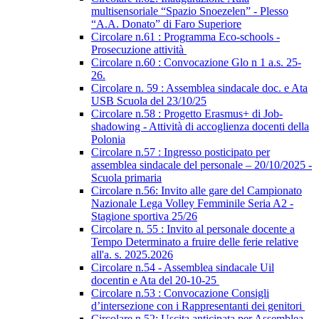
multisensoriale “Spazio Snoezelen” - Plesso
“A.A. Donato” di Faro Superiore
Circolare n.61 : Programma Eco-schools -
Prosecuzione attività
Circolare n.60 : Convocazione Glo n 1 a.s. 25-
26.
Circolare n. 59 : Assemblea sindacale doc. e Ata
USB Scuola del 23/10/25
Circolare n.58 : Progetto Erasmus+ di Job-
shadowing - Attività di accoglienza docenti della
Polonia
Circolare n.57 : Ingresso posticipato per
assemblea sindacale del personale – 20/10/2025 -
Scuola primaria
Circolare n.56: Invito alle gare del Campionato
Nazionale Lega Volley Femminile Seria A2 -
Stagione sportiva 25/26
Circolare n. 55 : Invito al personale docente a
Tempo Determinato a fruire delle ferie relative
all'a. s. 2025.2026
Circolare n.54 - Assemblea sindacale Uil
docentin e Ata del 20-10-25
Circolare n.53 : Convocazione Consigli
d’intersezione con i Rappresentanti dei genitori
Circolare n.52: Uscita anticipata per Assemblea