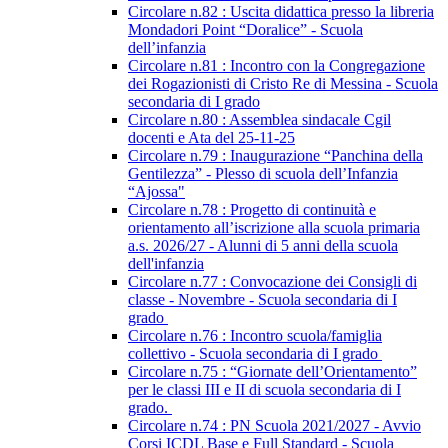
Circolare n.82 : Uscita didattica presso la libreria
Mondadori Point “Doralice” - Scuola
dell’infanzia
Circolare n.81 : Incontro con la Congregazione
dei Rogazionisti di Cristo Re di Messina - Scuola
secondaria di I grado
Circolare n.80 : Assemblea sindacale Cgil
docenti e Ata del 25-11-25
Circolare n.79 : Inaugurazione “Panchina della
Gentilezza” - Plesso di scuola dell’Infanzia
“Ajossa"
Circolare n.78 : Progetto di continuità e
orientamento all’iscrizione alla scuola primaria
a.s. 2026/27 - Alunni di 5 anni della scuola
dell'infanzia
Circolare n.77 : Convocazione dei Consigli di
classe - Novembre - Scuola secondaria di I
grado
Circolare n.76 : Incontro scuola/famiglia
collettivo - Scuola secondaria di I grado
Circolare n.75 : “Giornate dell’Orientamento”
per le classi III e II di scuola secondaria di I
grado.
Circolare n.74 : PN Scuola 2021/2027 - Avvio
Corsi ICDL Base e Full Standard - Scuola