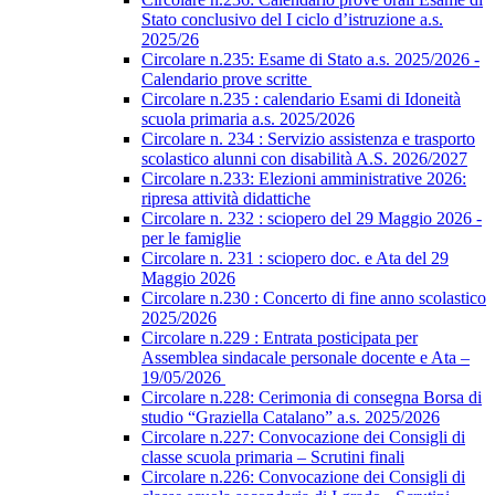
Stato conclusivo del I ciclo d’istruzione a.s.
2025/26
Circolare n.235: Esame di Stato a.s. 2025/2026 -
Calendario prove scritte
Circolare n.235 : calendario Esami di Idoneità
scuola primaria a.s. 2025/2026
Circolare n. 234 : Servizio assistenza e trasporto
scolastico alunni con disabilità A.S. 2026/2027
Circolare n.233: Elezioni amministrative 2026:
ripresa attività didattiche
Circolare n. 232 : sciopero del 29 Maggio 2026 -
per le famiglie
Circolare n. 231 : sciopero doc. e Ata del 29
Maggio 2026
Circolare n.230 : Concerto di fine anno scolastico
2025/2026
Circolare n.229 : Entrata posticipata per
Assemblea sindacale personale docente e Ata –
19/05/2026
Circolare n.228: Cerimonia di consegna Borsa di
studio “Graziella Catalano” a.s. 2025/2026
Circolare n.227: Convocazione dei Consigli di
classe scuola primaria – Scrutini finali
Circolare n.226: Convocazione dei Consigli di