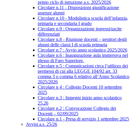
primo ciclo di istruzione a.s. 2025/2026
Circolare n.11 - Disposizioni giustificazione
assenze alunni
Circolare n.10 - Modulistica scuola dell’infanzia,
primaria e secondaria I grado
Circolare n.9 : Organizzazione ingressi/uscite
differenziati
Circolare n.8 - Riunione docenti – genitori degli
alunni delle classi I di scuola primaria
Circolare n.7 : Avvio anno scolastico 2025/2026
Circolare n.6 : Inaugurazione aula immersiva nel
plesso di Faro Superiore.
Circolare n.5 : Comunicazioni circa l’utilizzo dei
permessi di cui alla LEGGE 104/92 art. 33
comma 3 o comma 6 relativo all’Anno Scolastico
2025/2026
Circolare n 4 : Collegio Docenti 10 settembre
2025
Circolare n.3 : Impegni inizio anno scolastico
25.26
Circolare n.2 : Convocazione Collegio dei
Docenti – 02/09/2025
Circolare n.1 - Presa di servizio 1 settembre 2025
Avvisi a.s. 25/26