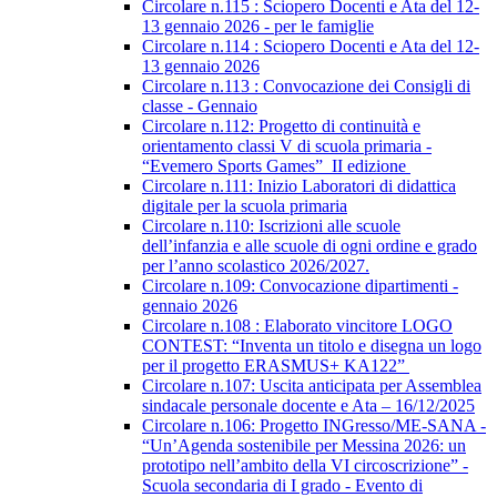
Circolare n.115 : Sciopero Docenti e Ata del 12-
13 gennaio 2026 - per le famiglie
Circolare n.114 : Sciopero Docenti e Ata del 12-
13 gennaio 2026
Circolare n.113 : Convocazione dei Consigli di
classe - Gennaio
Circolare n.112: Progetto di continuità e
orientamento classi V di scuola primaria -
“Evemero Sports Games” II edizione
Circolare n.111: Inizio Laboratori di didattica
digitale per la scuola primaria
Circolare n.110: Iscrizioni alle scuole
dell’infanzia e alle scuole di ogni ordine e grado
per l’anno scolastico 2026/2027.
Circolare n.109: Convocazione dipartimenti -
gennaio 2026
Circolare n.108 : Elaborato vincitore LOGO
CONTEST: “Inventa un titolo e disegna un logo
per il progetto ERASMUS+ KA122”
Circolare n.107: Uscita anticipata per Assemblea
sindacale personale docente e Ata – 16/12/2025
Circolare n.106: Progetto INGresso/ME-SANA -
“Un’Agenda sostenibile per Messina 2026: un
prototipo nell’ambito della VI circoscrizione” -
Scuola secondaria di I grado - Evento di