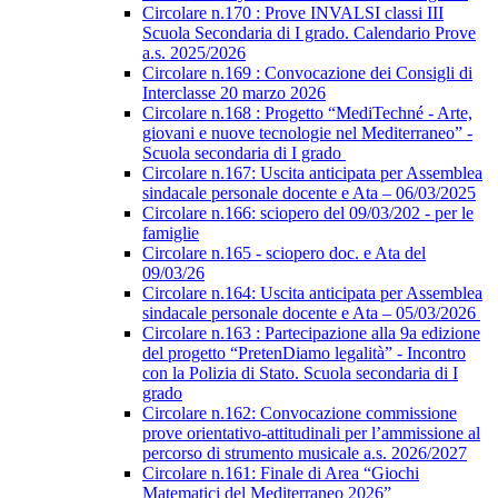
Circolare n.170 : Prove INVALSI classi III
Scuola Secondaria di I grado. Calendario Prove
a.s. 2025/2026
Circolare n.169 : Convocazione dei Consigli di
Interclasse 20 marzo 2026
Circolare n.168 : Progetto “MediTechné - Arte,
giovani e nuove tecnologie nel Mediterraneo” -
Scuola secondaria di I grado
Circolare n.167: Uscita anticipata per Assemblea
sindacale personale docente e Ata – 06/03/2025
Circolare n.166: sciopero del 09/03/202 - per le
famiglie
Circolare n.165 - sciopero doc. e Ata del
09/03/26
Circolare n.164: Uscita anticipata per Assemblea
sindacale personale docente e Ata – 05/03/2026
Circolare n.163 : Partecipazione alla 9a edizione
del progetto “PretenDiamo legalità” - Incontro
con la Polizia di Stato. Scuola secondaria di I
grado
Circolare n.162: Convocazione commissione
prove orientativo-attitudinali per l’ammissione al
percorso di strumento musicale a.s. 2026/2027
Circolare n.161: Finale di Area “Giochi
Matematici del Mediterraneo 2026”