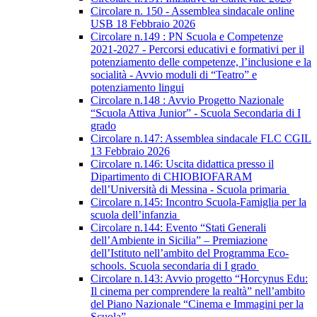
Circolare n. 150 - Assemblea sindacale online
USB 18 Febbraio 2026
Circolare n.149 : PN Scuola e Competenze
2021-2027 - Percorsi educativi e formativi per il
potenziamento delle competenze, l’inclusione e la
socialità - Avvio moduli di “Teatro” e
potenziamento lingui
Circolare n.148 : Avvio Progetto Nazionale
“Scuola Attiva Junior” - Scuola Secondaria di I
grado
Circolare n.147: Assemblea sindacale FLC CGIL
13 Febbraio 2026
Circolare n.146: Uscita didattica presso il
Dipartimento di CHIOBIOFARAM
dell’Università di Messina - Scuola primaria
Circolare n.145: Incontro Scuola-Famiglia per la
scuola dell’infanzia
Circolare n.144: Evento “Stati Generali
dell’Ambiente in Sicilia” – Premiazione
dell’Istituto nell’ambito del Programma Eco-
schools. Scuola secondaria di I grado
Circolare n.143: Avvio progetto “Horcynus Edu:
Il cinema per comprendere la realtà” nell’ambito
del Piano Nazionale “Cinema e Immagini per la
Scuola”