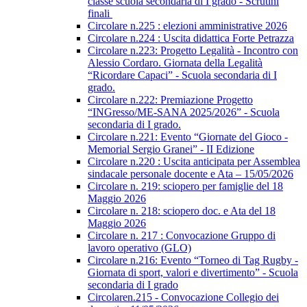
classe scuola secondaria di I grado - Scrutini
finali
Circolare n.225 : elezioni amministrative 2026
Circolare n.224 : Uscita didattica Forte Petrazza
Circolare n.223: Progetto Legalità - Incontro con
Alessio Cordaro. Giornata della Legalità
“Ricordare Capaci” - Scuola secondaria di I
grado.
Circolare n.222: Premiazione Progetto
“INGresso/ME-SANA 2025/2026” - Scuola
secondaria di I grado.
Circolare n.221: Evento “Giornate del Gioco -
Memorial Sergio Granei” - II Edizione
Circolare n.220 : Uscita anticipata per Assemblea
sindacale personale docente e Ata – 15/05/2026
Circolare n. 219: sciopero per famiglie del 18
Maggio 2026
Circolare n. 218: sciopero doc. e Ata del 18
Maggio 2026
Circolare n. 217 : Convocazione Gruppo di
lavoro operativo (GLO)
Circolare n.216: Evento “Torneo di Tag Rugby -
Giornata di sport, valori e divertimento” - Scuola
secondaria di I grado
Circolaren.215 - Convocazione Collegio dei