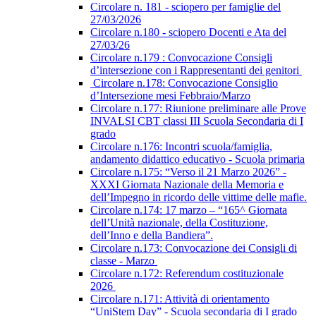
Circolare n. 181 - sciopero per famiglie del
27/03/2026
Circolare n.180 - sciopero Docenti e Ata del
27/03/26
Circolare n.179 : Convocazione Consigli
d’intersezione con i Rappresentanti dei genitori
Circolare n.178: Convocazione Consiglio
d’Intersezione mesi Febbraio/Marzo
Circolare n.177: Riunione preliminare alle Prove
INVALSI CBT classi III Scuola Secondaria di I
grado
Circolare n.176: Incontri scuola/famiglia,
andamento didattico educativo - Scuola primaria
Circolare n.175: “Verso il 21 Marzo 2026” -
XXXI Giornata Nazionale della Memoria e
dell’Impegno in ricordo delle vittime delle mafie.
Circolare n.174: 17 marzo – “165^ Giornata
dell’Unità nazionale, della Costituzione,
dell’Inno e della Bandiera”.
Circolare n.173: Convocazione dei Consigli di
classe - Marzo
Circolare n.172: Referendum costituzionale
2026
Circolare n.171: Attività di orientamento
“UniStem Day” - Scuola secondaria di I grado