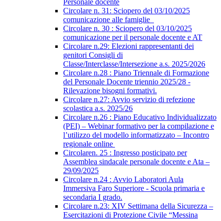
Personale docente
Circolare n. 31: Sciopero del 03/10/2025
comunicazione alle famiglie
Circolare n. 30 : Sciopero del 03/10/2025
comunicazione per il personale docente e AT
Circolare n.29: Elezioni rappresentanti dei
genitori Consigli di
Classe/Interclasse/Intersezione a.s. 2025/2026
Circolare n.28 : Piano Triennale di Formazione
del Personale Docente triennio 2025/28 -
Rilevazione bisogni formativi.
Circolare n.27: Avvio servizio di refezione
scolastica a.s. 2025/26
Circolare n.26 : Piano Educativo Individualizzato
(PEI) – Webinar formativo per la compilazione e
l’utilizzo del modello informatizzato – Incontro
regionale online
Circolaren. 25 : Ingresso posticipato per
Assemblea sindacale personale docente e Ata –
29/09/2025
Circolare n.24 : Avvio Laboratori Aula
Immersiva Faro Superiore - Scuola primaria e
secondaria I grado.
Circolare n.23: XIV Settimana della Sicurezza –
Esercitazioni di Protezione Civile “Messina