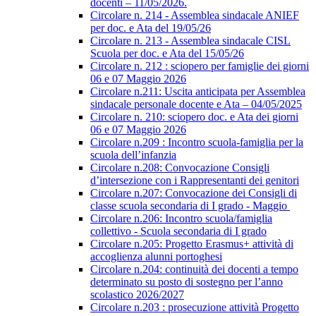
docenti – 11/05/2026.
Circolare n. 214 - Assemblea sindacale ANIEF
per doc. e Ata del 19/05/26
Circolare n. 213 - Assemblea sindacale CISL
Scuola per doc. e Ata del 15/05/26
Circolare n. 212 : sciopero per famiglie dei giorni
06 e 07 Maggio 2026
Circolare n.211: Uscita anticipata per Assemblea
sindacale personale docente e Ata – 04/05/2025
Circolare n. 210: sciopero doc. e Ata dei giorni
06 e 07 Maggio 2026
Circolare n.209 : Incontro scuola-famiglia per la
scuola dell’infanzia
Circolare n.208: Convocazione Consigli
d’intersezione con i Rappresentanti dei genitori
Circolare n.207: Convocazione dei Consigli di
classe scuola secondaria di I grado - Maggio
Circolare n.206: Incontro scuola/famiglia
collettivo - Scuola secondaria di I grado
Circolare n.205: Progetto Erasmus+ attività di
accoglienza alunni portoghesi
Circolare n.204: continuità dei docenti a tempo
determinato su posto di sostegno per l’anno
scolastico 2026/2027
Circolare n.203 : prosecuzione attività Progetto