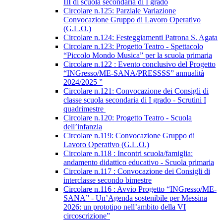
III di scuola secondaria di I grado
Circolare n.125: Parziale Variazione
Convocazione Gruppo di Lavoro Operativo
(G.L.O.)
Circolare n.124: Festeggiamenti Patrona S. Agata
Circolare n.123: Progetto Teatro - Spettacolo
“Piccolo Mondo Musica” per la scuola primaria
Circolare n.122 : Evento conclusivo del Progetto
“INGresso/ME-SANA/PRESSSS” annualità
2024/2025 ”
Circolare n.121: Convocazione dei Consigli di
classe scuola secondaria di I grado - Scrutini I
quadrimestre
Circolare n.120: Progetto Teatro - Scuola
dell’infanzia
Circolare n.119: Convocazione Gruppo di
Lavoro Operativo (G.L.O.)
Circolare n.118 : Incontri scuola/famiglia:
andamento didattico educativo - Scuola primaria
Circolare n.117 : Convocazione dei Consigli di
interclasse secondo bimestre
Circolare n.116 : Avvio Progetto “INGresso/ME-
SANA” - Un’Agenda sostenibile per Messina
2026: un prototipo nell’ambito della VI
circoscrizione”