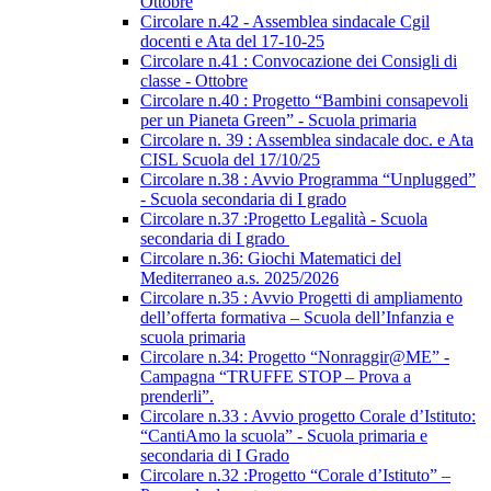
Ottobre
Circolare n.42 - Assemblea sindacale Cgil
docenti e Ata del 17-10-25
Circolare n.41 : Convocazione dei Consigli di
classe - Ottobre
Circolare n.40 : Progetto “Bambini consapevoli
per un Pianeta Green” - Scuola primaria
Circolare n. 39 : Assemblea sindacale doc. e Ata
CISL Scuola del 17/10/25
Circolare n.38 : Avvio Programma “Unplugged”
- Scuola secondaria di I grado
Circolare n.37 :Progetto Legalità - Scuola
secondaria di I grado
Circolare n.36: Giochi Matematici del
Mediterraneo a.s. 2025/2026
Circolare n.35 : Avvio Progetti di ampliamento
dell’offerta formativa – Scuola dell’Infanzia e
scuola primaria
Circolare n.34: Progetto “Nonraggir@ME” -
Campagna “TRUFFE STOP – Prova a
prenderli”.
Circolare n.33 : Avvio progetto Corale d’Istituto:
“CantiAmo la scuola” - Scuola primaria e
secondaria di I Grado
Circolare n.32 :Progetto “Corale d’Istituto” –