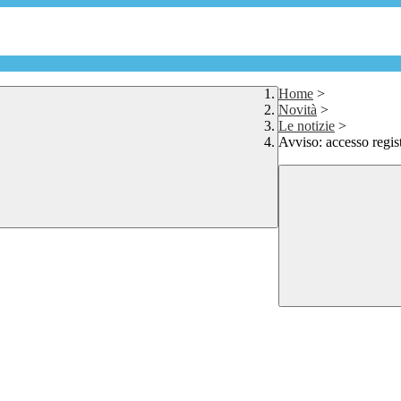
Home
>
Novità
>
Le notizie
>
Avviso: accesso regis