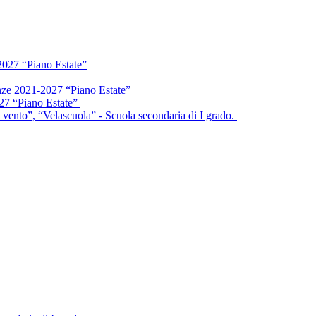
2027 “Piano Estate”
enze 2021-2027 “Piano Estate”
027 “Piano Estate”
vento”, “Velascuola” - Scuola secondaria di I grado.