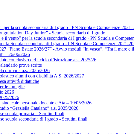
a” per la scuola secondaria di I grado - PN Scuola e Competenze 2021-
ngratulation Day Junior” - Scuola secondaria di I grado.
e e il vento” per la scuola secondaria di I grado - PN Scuola e Compet
” per la Scuola secondaria di I grado - PN Scuola e Competenze 2021-2
 “Piano Estate 2026/27” - Avvio moduli “In vasca”, “Tra il mare e il 
ti – 26/06/2026
ato conclusivo del I ciclo d’istruzione a.s. 2025/26
alendario prove scritte
ola primaria a.s. 2025/2026
colastico alunni con disabilità A.S. 2026/2027
sa attività didattiche
er le famiglie
gio 2026
 2025/2026
ea sindacale personale docente e Ata – 19/05/2026
tudio “Graziella Catalano” a.s. 2025/2026
e scuola primaria – Scrutini finali
e scuola secondaria di I grado - Scrutini finali