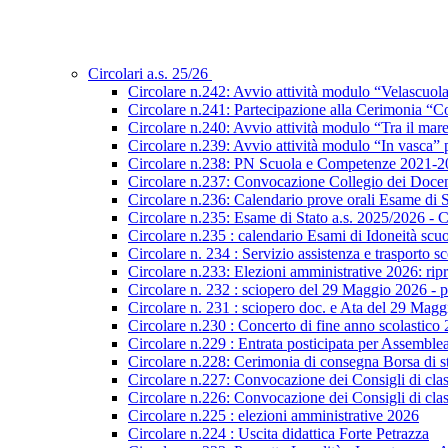
Circolari a.s. 25/26
Circolare n.242: Avvio attività modulo “Velascuol
Circolare n.241: Partecipazione alla Cerimonia “Co
Circolare n.240: Avvio attività modulo “Tra il mar
Circolare n.239: Avvio attività modulo “In vasca
Circolare n.238: PN Scuola e Competenze 2021-2027
Circolare n.237: Convocazione Collegio dei Docen
Circolare n.236: Calendario prove orali Esame di St
Circolare n.235: Esame di Stato a.s. 2025/2026 - C
Circolare n.235 : calendario Esami di Idoneità scu
Circolare n. 234 : Servizio assistenza e trasporto s
Circolare n.233: Elezioni amministrative 2026: ripre
Circolare n. 232 : sciopero del 29 Maggio 2026 - p
Circolare n. 231 : sciopero doc. e Ata del 29 Mag
Circolare n.230 : Concerto di fine anno scolastico
Circolare n.229 : Entrata posticipata per Assembl
Circolare n.228: Cerimonia di consegna Borsa di s
Circolare n.227: Convocazione dei Consigli di class
Circolare n.226: Convocazione dei Consigli di class
Circolare n.225 : elezioni amministrative 2026
Circolare n.224 : Uscita didattica Forte Petrazza