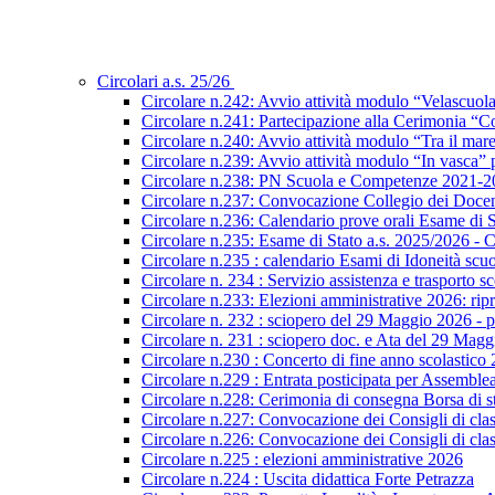
Circolari a.s. 25/26
Circolare n.242: Avvio attività modulo “Velascuol
Circolare n.241: Partecipazione alla Cerimonia “Co
Circolare n.240: Avvio attività modulo “Tra il mar
Circolare n.239: Avvio attività modulo “In vasca
Circolare n.238: PN Scuola e Competenze 2021-2027
Circolare n.237: Convocazione Collegio dei Docen
Circolare n.236: Calendario prove orali Esame di St
Circolare n.235: Esame di Stato a.s. 2025/2026 - C
Circolare n.235 : calendario Esami di Idoneità scu
Circolare n. 234 : Servizio assistenza e trasporto s
Circolare n.233: Elezioni amministrative 2026: ripre
Circolare n. 232 : sciopero del 29 Maggio 2026 - p
Circolare n. 231 : sciopero doc. e Ata del 29 Mag
Circolare n.230 : Concerto di fine anno scolastico
Circolare n.229 : Entrata posticipata per Assembl
Circolare n.228: Cerimonia di consegna Borsa di s
Circolare n.227: Convocazione dei Consigli di class
Circolare n.226: Convocazione dei Consigli di class
Circolare n.225 : elezioni amministrative 2026
Circolare n.224 : Uscita didattica Forte Petrazza