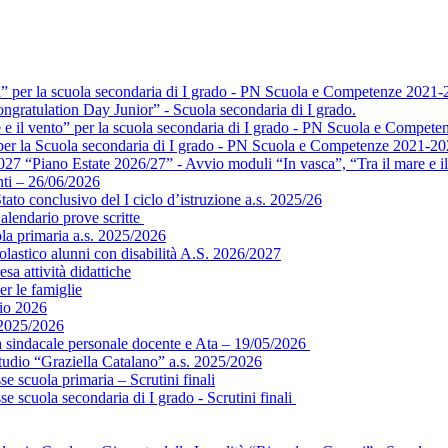
a” per la scuola secondaria di I grado - PN Scuola e Competenze 2021-
ngratulation Day Junior” - Scuola secondaria di I grado.
e e il vento” per la scuola secondaria di I grado - PN Scuola e Compet
” per la Scuola secondaria di I grado - PN Scuola e Competenze 2021-2
 “Piano Estate 2026/27” - Avvio moduli “In vasca”, “Tra il mare e il 
ti – 26/06/2026
ato conclusivo del I ciclo d’istruzione a.s. 2025/26
alendario prove scritte
ola primaria a.s. 2025/2026
colastico alunni con disabilità A.S. 2026/2027
sa attività didattiche
er le famiglie
gio 2026
 2025/2026
ea sindacale personale docente e Ata – 19/05/2026
tudio “Graziella Catalano” a.s. 2025/2026
e scuola primaria – Scrutini finali
e scuola secondaria di I grado - Scrutini finali