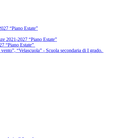
2027 “Piano Estate”
enze 2021-2027 “Piano Estate”
027 “Piano Estate”
vento”, “Velascuola” - Scuola secondaria di I grado.