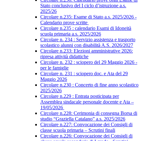
Stato conclusivo del I ciclo d’istruzione a.s.
2025/26
Circolare n.235: Esame di Stato a.s. 2025/2026 -
Calendario prove scritte
Circolare n.235 : calendario Esami di Idoneità
scuola primaria a.s. 2025/2026
Circolare n. 234 : Servizio assistenza e trasporto
scolastico alunni con disabilità A.S. 2026/2027
Circolare n.233: Elezioni amministrative 2026:
ripresa attività didattiche
Circolare n. 232 : sciopero del 29 Maggio 2026 -
per le famiglie
Circolare n. 231 : sciopero doc. e Ata del 29
Maggio 2026
Circolare n.230 : Concerto di fine anno scolastico
2025/2026
Circolare n.229 : Entrata posticipata per
Assemblea sindacale personale docente e Ata –
19/05/2026
Circolare n.228: Cerimonia di consegna Borsa di
studio “Graziella Catalano” a.s. 2025/2026
Circolare n.227: Convocazione dei Consigli di
classe scuola primaria – Scrutini finali
Circolare n.226: Convocazione dei Consigli di