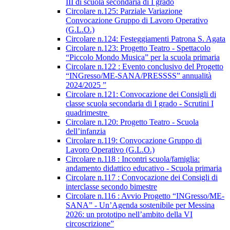
III di scuola secondaria di I grado
Circolare n.125: Parziale Variazione
Convocazione Gruppo di Lavoro Operativo
(G.L.O.)
Circolare n.124: Festeggiamenti Patrona S. Agata
Circolare n.123: Progetto Teatro - Spettacolo
“Piccolo Mondo Musica” per la scuola primaria
Circolare n.122 : Evento conclusivo del Progetto
“INGresso/ME-SANA/PRESSSS” annualità
2024/2025 ”
Circolare n.121: Convocazione dei Consigli di
classe scuola secondaria di I grado - Scrutini I
quadrimestre
Circolare n.120: Progetto Teatro - Scuola
dell’infanzia
Circolare n.119: Convocazione Gruppo di
Lavoro Operativo (G.L.O.)
Circolare n.118 : Incontri scuola/famiglia:
andamento didattico educativo - Scuola primaria
Circolare n.117 : Convocazione dei Consigli di
interclasse secondo bimestre
Circolare n.116 : Avvio Progetto “INGresso/ME-
SANA” - Un’Agenda sostenibile per Messina
2026: un prototipo nell’ambito della VI
circoscrizione”