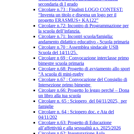
secondaria di I grado
Circolare n.73 : Finalisti LOGO CONTEST:
“Inventa un titolo e disegna un logo per il
progetto ERASMUS+ KA122”
Circolare n.72: Incontro di Programmazione per
la scuola dell’infanzia.
Circolare n.71: Incontri scuola/famiglia:
andamento didattico educativo - Scuola primaria
Circolare n.70 : Assemblea sindacale USB
Scuola del 14/11/25.
Circolare n 69 : Convocazione interclasse primo
bimestre scuola primaria
Circolare n.68: Progetto di avviamento allo sport
“A scuola di mini-rugby
Circolare n.67 : Convocazione del Consiglio di
Intersezione primo bimestre
Circolare n.66: Progetto Io leggo perché – Dona
un libro alla tua scuola
Circolare n. 65 : Sciopero del 04/11/2025, per
famiglie
Circolare n. 64 : Sciopero doc. e Ata del
04/11/202
Circolare n.63: Progetto di Educazione
all’affettività e alla sessualità a.s. 2025/2026
Circolare n.62: Inaugurazione Aula