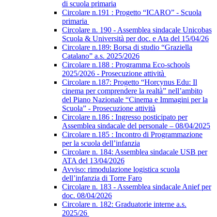
di scuola primaria
Circolare n.191 : Progetto “ICARO” - Scuola
primaria
Circolare n. 190 - Assemblea sindacale Unicobas
Scuola & Università per doc. e Ata del 15/04/26
Circolare n.189: Borsa di studio “Graziella
Catalano” a.s. 2025/2026
Circolare n.188 : Programma Eco-schools
2025/2026 - Prosecuzione attività
Circolare n.187: Progetto “Horcynus Edu: Il
cinema per comprendere la realtà” nell’ambito
del Piano Nazionale “Cinema e Immagini per la
Scuola” - Prosecuzione attività
Circolare n.186 : Ingresso posticipato per
Assemblea sindacale del personale – 08/04/2025
Circolare n.185 : Incontro di Programmazione
per la scuola dell’infanzia
Circolare n. 184: Assemblea sindacale USB per
ATA del 13/04/2026
Avviso: rimodulazione logistica scuola
dell’infanzia di Torre Faro
Circolare n. 183 - Assemblea sindacale Anief per
doc. 08/04/2026
Circolare n. 182: Graduatorie interne a.s.
2025/26