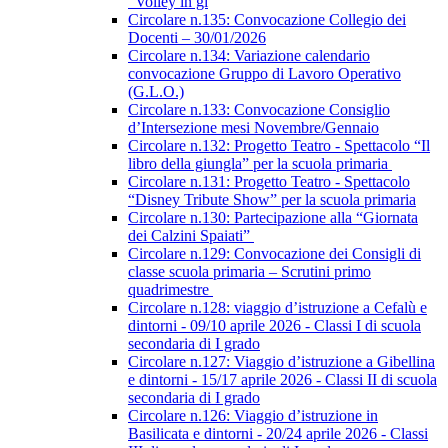
“Volley in gi
Circolare n.135: Convocazione Collegio dei
Docenti – 30/01/2026
Circolare n.134: Variazione calendario
convocazione Gruppo di Lavoro Operativo
(G.L.O.)
Circolare n.133: Convocazione Consiglio
d’Intersezione mesi Novembre/Gennaio
Circolare n.132: Progetto Teatro - Spettacolo “Il
libro della giungla” per la scuola primaria
Circolare n.131: Progetto Teatro - Spettacolo
“Disney Tribute Show” per la scuola primaria
Circolare n.130: Partecipazione alla “Giornata
dei Calzini Spaiati”
Circolare n.129: Convocazione dei Consigli di
classe scuola primaria – Scrutini primo
quadrimestre
Circolare n.128: viaggio d’istruzione a Cefalù e
dintorni - 09/10 aprile 2026 - Classi I di scuola
secondaria di I grado
Circolare n.127: Viaggio d’istruzione a Gibellina
e dintorni - 15/17 aprile 2026 - Classi II di scuola
secondaria di I grado
Circolare n.126: Viaggio d’istruzione in
Basilicata e dintorni - 20/24 aprile 2026 - Classi