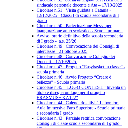
sindacale personale docente e Ata – 17/10/2025
Circolare n.51 : Visita guidata a Catania -
12/12/2025 - Classi I di scuola secondaria di I
grado
Circolare n.50 : Partecipazione Messa per
inaugurazione anno scolastico - Scuola primaria
Avviso: orario definitivo della scuola secondaria
di I grado - a.s. 25/26
Circolare n.49 : Convocazione dei Consigli di
interclasse - 21 ottobre 2025
Circolare n.48 : Convocazione Collegio dei
Docenti – 17/10/2025
Circolare n.47 : Progetto “Easybasket in classe” -
scuola primaria
Circolare n.46 : Avvio Progetto “Creare è
bellezza” - Scuola primaria
Circolare n.45 - LOGO CONTEST: “Inventa un
titolo e disegna un logo per il progetto
ERASMUS+ KA122”
Circolare n.44 : Calendario attività Laboratori
Aula Immersiva Faro Superiore - Scuola primaria
e secondaria I grado
Circolare n.43 : Parziale rettifica convocazione
Consigli di classe scuola secondaria di I grado -