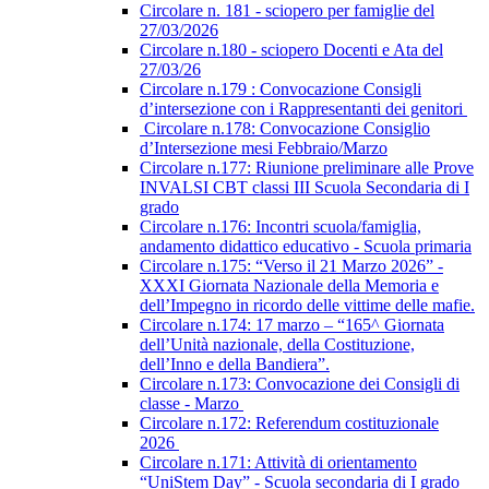
Circolare n. 181 - sciopero per famiglie del
27/03/2026
Circolare n.180 - sciopero Docenti e Ata del
27/03/26
Circolare n.179 : Convocazione Consigli
d’intersezione con i Rappresentanti dei genitori
Circolare n.178: Convocazione Consiglio
d’Intersezione mesi Febbraio/Marzo
Circolare n.177: Riunione preliminare alle Prove
INVALSI CBT classi III Scuola Secondaria di I
grado
Circolare n.176: Incontri scuola/famiglia,
andamento didattico educativo - Scuola primaria
Circolare n.175: “Verso il 21 Marzo 2026” -
XXXI Giornata Nazionale della Memoria e
dell’Impegno in ricordo delle vittime delle mafie.
Circolare n.174: 17 marzo – “165^ Giornata
dell’Unità nazionale, della Costituzione,
dell’Inno e della Bandiera”.
Circolare n.173: Convocazione dei Consigli di
classe - Marzo
Circolare n.172: Referendum costituzionale
2026
Circolare n.171: Attività di orientamento
“UniStem Day” - Scuola secondaria di I grado