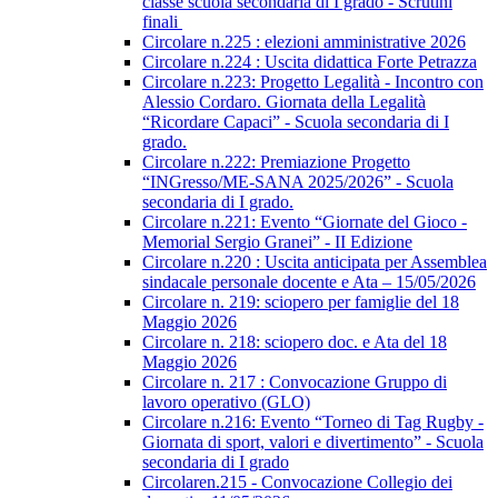
classe scuola secondaria di I grado - Scrutini
finali
Circolare n.225 : elezioni amministrative 2026
Circolare n.224 : Uscita didattica Forte Petrazza
Circolare n.223: Progetto Legalità - Incontro con
Alessio Cordaro. Giornata della Legalità
“Ricordare Capaci” - Scuola secondaria di I
grado.
Circolare n.222: Premiazione Progetto
“INGresso/ME-SANA 2025/2026” - Scuola
secondaria di I grado.
Circolare n.221: Evento “Giornate del Gioco -
Memorial Sergio Granei” - II Edizione
Circolare n.220 : Uscita anticipata per Assemblea
sindacale personale docente e Ata – 15/05/2026
Circolare n. 219: sciopero per famiglie del 18
Maggio 2026
Circolare n. 218: sciopero doc. e Ata del 18
Maggio 2026
Circolare n. 217 : Convocazione Gruppo di
lavoro operativo (GLO)
Circolare n.216: Evento “Torneo di Tag Rugby -
Giornata di sport, valori e divertimento” - Scuola
secondaria di I grado
Circolaren.215 - Convocazione Collegio dei