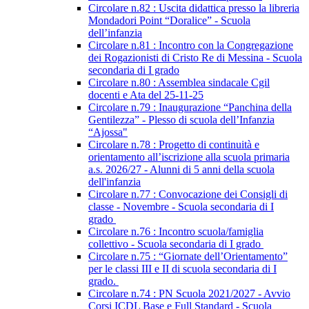
Circolare n.82 : Uscita didattica presso la libreria
Mondadori Point “Doralice” - Scuola
dell’infanzia
Circolare n.81 : Incontro con la Congregazione
dei Rogazionisti di Cristo Re di Messina - Scuola
secondaria di I grado
Circolare n.80 : Assemblea sindacale Cgil
docenti e Ata del 25-11-25
Circolare n.79 : Inaugurazione “Panchina della
Gentilezza” - Plesso di scuola dell’Infanzia
“Ajossa"
Circolare n.78 : Progetto di continuità e
orientamento all’iscrizione alla scuola primaria
a.s. 2026/27 - Alunni di 5 anni della scuola
dell'infanzia
Circolare n.77 : Convocazione dei Consigli di
classe - Novembre - Scuola secondaria di I
grado
Circolare n.76 : Incontro scuola/famiglia
collettivo - Scuola secondaria di I grado
Circolare n.75 : “Giornate dell’Orientamento”
per le classi III e II di scuola secondaria di I
grado.
Circolare n.74 : PN Scuola 2021/2027 - Avvio
Corsi ICDL Base e Full Standard - Scuola