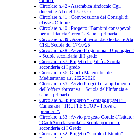
Ottobre
Circolare n.42 - Assemblea sindacale Cgil
docenti e Ata del 17-10-25
Circolare n.41 : Convocazione dei Consigli di
classe - Ottobre
Circolare n.40 : Progetto “Bambini consapevoli
per un Pianeta Green” - Scuola primaria
Circolare n. 39 : Assemblea sindacale doc. e Ata
CISL Scuola del 17/10/25
Circolare n.38 : Avvio Programma “Unplugged”
- Scuola secondaria di I grado
Circolare n.37 :Progetto Legalità - Scuola
secondaria di I grado
Circolare n.36: Giochi Matematici del
Mediterraneo a.s. 2025/2026
Circolare n.35 : Avvio Progetti di ampliamento
dell’offerta formativa – Scuola dell’Infanzia e
scuola primaria
Circolare n.34: Progetto “Nonraggir@ME” -
Campagna “TRUFFE STOP – Prova a
prenderli”.
Circolare n.33 : Avvio progetto Corale d’Istituto:
“CantiAmo la scuola” - Scuola primaria e
secondaria di I Grado
Circolare n.32 :Progetto “Corale d’Istituto” –