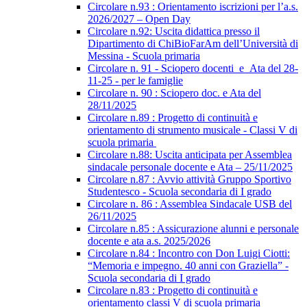
Circolare n.93 : Orientamento iscrizioni per l’a.s.
2026/2027 – Open Day
Circolare n.92: Uscita didattica presso il
Dipartimento di ChiBioFarAm dell’Università di
Messina - Scuola primaria
Circolare n. 91 - Sciopero docenti_e_Ata del 28-
11-25 - per le famiglie
Circolare n. 90 : Sciopero doc. e Ata del
28/11/2025
Circolare n.89 : Progetto di continuità e
orientamento di strumento musicale - Classi V di
scuola primaria
Circolare n.88: Uscita anticipata per Assemblea
sindacale personale docente e Ata – 25/11/2025
Circolare n.87 : Avvio attività Gruppo Sportivo
Studentesco - Scuola secondaria di I grado
Circolare n. 86 : Assemblea Sindacale USB del
26/11/2025
Circolare n.85 : Assicurazione alunni e personale
docente e ata a.s. 2025/2026
Circolare n.84 : Incontro con Don Luigi Ciotti:
“Memoria e impegno. 40 anni con Graziella” -
Scuola secondaria di I grado
Circolare n.83 : Progetto di continuità e
orientamento classi V di scuola primaria