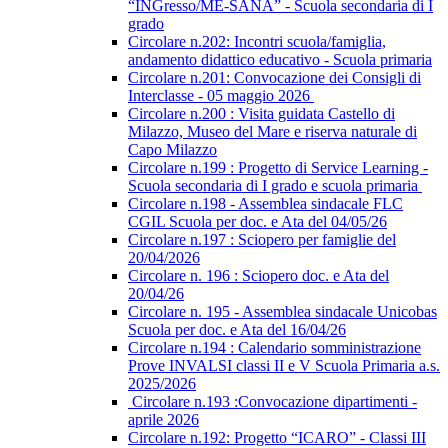
“INGresso/ME-SANA” - Scuola secondaria di I
grado
Circolare n.202: Incontri scuola/famiglia,
andamento didattico educativo - Scuola primaria
Circolare n.201: Convocazione dei Consigli di
Interclasse - 05 maggio 2026
Circolare n.200 : Visita guidata Castello di
Milazzo, Museo del Mare e riserva naturale di
Capo Milazzo
Circolare n.199 : Progetto di Service Learning -
Scuola secondaria di I grado e scuola primaria
Circolare n.198 - Assemblea sindacale FLC
CGIL Scuola per doc. e Ata del 04/05/26
Circolare n.197 : Sciopero per famiglie del
20/04/2026
Circolare n. 196 : Sciopero doc. e Ata del
20/04/26
Circolare n. 195 - Assemblea sindacale Unicobas
Scuola per doc. e Ata del 16/04/26
Circolare n.194 : Calendario somministrazione
Prove INVALSI classi II e V Scuola Primaria a.s.
2025/2026
Circolare n.193 :Convocazione dipartimenti -
aprile 2026
Circolare n.192: Progetto “ICARO” - Classi III