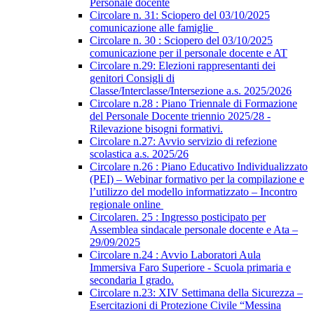
Personale docente
Circolare n. 31: Sciopero del 03/10/2025
comunicazione alle famiglie
Circolare n. 30 : Sciopero del 03/10/2025
comunicazione per il personale docente e AT
Circolare n.29: Elezioni rappresentanti dei
genitori Consigli di
Classe/Interclasse/Intersezione a.s. 2025/2026
Circolare n.28 : Piano Triennale di Formazione
del Personale Docente triennio 2025/28 -
Rilevazione bisogni formativi.
Circolare n.27: Avvio servizio di refezione
scolastica a.s. 2025/26
Circolare n.26 : Piano Educativo Individualizzato
(PEI) – Webinar formativo per la compilazione e
l’utilizzo del modello informatizzato – Incontro
regionale online
Circolaren. 25 : Ingresso posticipato per
Assemblea sindacale personale docente e Ata –
29/09/2025
Circolare n.24 : Avvio Laboratori Aula
Immersiva Faro Superiore - Scuola primaria e
secondaria I grado.
Circolare n.23: XIV Settimana della Sicurezza –
Esercitazioni di Protezione Civile “Messina