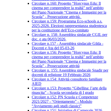
Circolare n.160: Progetto “Horcynus Edu: Il
cinema per comprendere la realtà” nell’ambito
del Piano Nazionale “Cinema e Immagini per la
Scuola” - Prosecuzione attività.
Circolare n.159: Programma Eco-schools a.s.
2025-2026. Elezioni rappresentanza studentesca
per la costituzione dell’Eco-comitato
Circolare n. 158: Assemblea sindacale CGIL per
doc. e ata 06/03/2026
Circolare n.157 - Assemblea sindacale Gilda -
Docenti e Ata del 05-03-26
Circolare n.156: Progetto “Horcynus Edu: Il
cinema per comprendere la realtà” nell’ambito
del Piano Nazionale “Cinema e Immagini per la
Scuola” - Prosecuzione attività
Circolare n. 155: Assemblea sindacale Snadir per
docenti di religione 19 Febbraio 2026
Circolare n.154: Attività consultorio familiare
AIED
Circolare n.153: Progetto “Gibellina: l’arte della
rinascita” - Scuola secondaria di I grado
Circolare n.152: PN Scuola e Competenze
2021/2027 - “Orientamento” - Modulo
“Avviamento agli studi classici”
Circolare n.151: Iniziative di Carnevale 2026