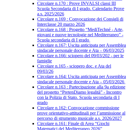
Circolare n.170 : Prove INVALSI classi III
Scuola Secondaria di I grado. Calendario Prove
a.s. 2025/2026
Circolare n.169 : Convocazione dei Consigli di
Interclasse 20 marzo 2026
Circolare n.168 : Progetto “MediTechné - Arte,
giovani e nuove tecnologie nel Mediterraneo” -
Scuola secondaria di I grado
Circolare n.167: Uscita anticipata per Assemblea
sindacale personale docente e Ata – 06/03/2025
Circolare n.166: sciopero del 09/03/202 - per le
famiglie
Circolare n.165 - sciopero doc. e Ata del
09/03/26
Circolare n.164: Uscita anticipata per Assemblea
sindacale personale docente e Ata – 05/03/2026
Circolare n.163 : Partecipazione alla 9a edizione
del progetto “PretenDiamo legalità” - Incontro
con la Polizia di Stato. Scuola secondaria di I
grado
Circolare n.162: Convocazione commissione
prove orientativo-attitudinali per l’ammissione al
percorso di strumento musicale a.s. 2026/2027
Circolare n.161: Finale di Area “Giochi
Matematici del Mediterraneo 2026”