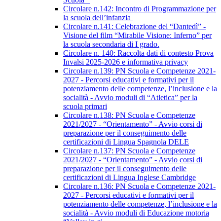
Circolare n.142: Incontro di Programmazione per
la scuola dell’infanzia
Circolare n.141: Celebrazione del “Dantedì” -
Visione del film “Mirabile Visione: Inferno” per
la scuola secondaria di I grado.
Circolare n. 140: Raccolta dati di contesto Prova
Invalsi 2025-2026 e informativa privacy
Circolare n.139: PN Scuola e Competenze 2021-
2027 - Percorsi educativi e formativi per il
potenziamento delle competenze, l’inclusione e la
socialità - Avvio moduli di “Atletica” per la
scuola primari
Circolare n.138: PN Scuola e Competenze
2021/2027 - “Orientamento” - Avvio corsi di
preparazione per il conseguimento delle
certificazioni di Lingua Spagnola DELE
Circolare n.137: PN Scuola e Competenze
2021/2027 - “Orientamento” - Avvio corsi di
preparazione per il conseguimento delle
certificazioni di Lingua Inglese Cambridge
Circolare n.136: PN Scuola e Competenze 2021-
2027 - Percorsi educativi e formativi per il
potenziamento delle competenze, l’inclusione e la
socialità - Avvio moduli di Educazione motoria