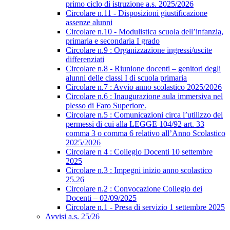
primo ciclo di istruzione a.s. 2025/2026
Circolare n.11 - Disposizioni giustificazione
assenze alunni
Circolare n.10 - Modulistica scuola dell’infanzia,
primaria e secondaria I grado
Circolare n.9 : Organizzazione ingressi/uscite
differenziati
Circolare n.8 - Riunione docenti – genitori degli
alunni delle classi I di scuola primaria
Circolare n.7 : Avvio anno scolastico 2025/2026
Circolare n.6 : Inaugurazione aula immersiva nel
plesso di Faro Superiore.
Circolare n.5 : Comunicazioni circa l’utilizzo dei
permessi di cui alla LEGGE 104/92 art. 33
comma 3 o comma 6 relativo all’Anno Scolastico
2025/2026
Circolare n 4 : Collegio Docenti 10 settembre
2025
Circolare n.3 : Impegni inizio anno scolastico
25.26
Circolare n.2 : Convocazione Collegio dei
Docenti – 02/09/2025
Circolare n.1 - Presa di servizio 1 settembre 2025
Avvisi a.s. 25/26