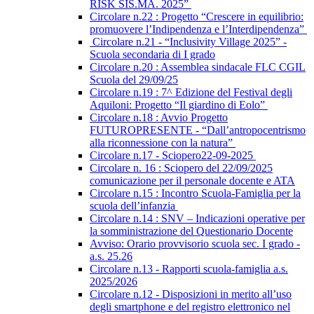
RISK SIS.MA. 2025”
Circolare n.22 : Progetto “Crescere in equilibrio:
promuovere l’Indipendenza e l’Interdipendenza”
Circolare n.21 - “Inclusivity Village 2025” -
Scuola secondaria di I grado
Circolare n.20 : Assemblea sindacale FLC CGIL
Scuola del 29/09/25
Circolare n.19 : 7^ Edizione del Festival degli
Aquiloni: Progetto “Il giardino di Eolo”
Circolare n.18 : Avvio Progetto
FUTUROPRESENTE - “Dall’antropocentrismo
alla riconnessione con la natura”
Circolare n.17 - Sciopero22-09-2025
Circolare n. 16 : Sciopero del 22/09/2025
comunicazione per il personale docente e ATA
Circolare n.15 : Incontro Scuola-Famiglia per la
scuola dell’infanzia
Circolare n.14 : SNV – Indicazioni operative per
la somministrazione del Questionario Docente
Avviso: Orario provvisorio scuola sec. I grado -
a.s. 25.26
Circolare n.13 - Rapporti scuola-famiglia a.s.
2025/2026
Circolare n.12 - Disposizioni in merito all’uso
degli smartphone e del registro elettronico nel