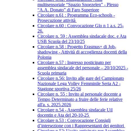
multisensoriale “Spazio Snoezelen” - Plesso
“A.A. Donato” di Faro Superiore
Circolare n.61 : Programma Eco-schools -
Prosecuzione attività
Circolare n.60 : Convocazione Glo n 1 a.s. 25-
26.
Circolare n. 59 : Assemblea sindacale doc. e Ata
USB Scuola del 23/10/25
Circolare n.58 : Progetto Erasmus+ di Job-
shadowing - Attività di accoglienza docenti della
Polonia
Circolare n.57 : Ingresso posticipato per
assemblea sindacale del personale – 20/10/2025 -
Scuola primaria
Circolare n.56: Invito alle gare del Campionato
Nazionale Lega Volley Femminile Seria A2 -
Stagione sportiva 25/26
Circolare n. 55 : Invito al personale docente a
Tempo Determinato a fruire delle ferie relative
all'a. s. 2025.2026
Circolare n.54 - Assemblea sindacale Uil
docentin e Ata del 20-10-25
Circolare n.53 : Convocazione Consigli
d’intersezione con i Rappresentanti dei genitori
Circolare n.52: Uscita anticipata per Assemblea