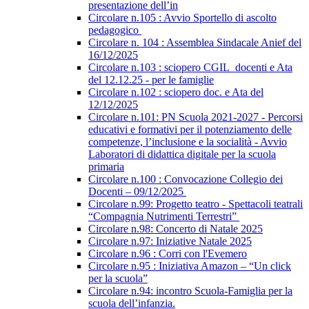
presentazione dell’in
Circolare n.105 : Avvio Sportello di ascolto
pedagogico
Circolare n. 104 : Assemblea Sindacale Anief del
16/12/2025
Circolare n.103 : sciopero CGIL_docenti e Ata
del 12.12.25 - per le famiglie
Circolare n.102 : sciopero doc. e Ata del
12/12/2025
Circolare n.101: PN Scuola 2021-2027 - Percorsi
educativi e formativi per il potenziamento delle
competenze, l’inclusione e la socialità - Avvio
Laboratori di didattica digitale per la scuola
primaria
Circolare n.100 : Convocazione Collegio dei
Docenti – 09/12/2025
Circolare n.99: Progetto teatro - Spettacoli teatrali
“Compagnia Nutrimenti Terrestri”
Circolare n.98: Concerto di Natale 2025
Circolare n.97: Iniziative Natale 2025
Circolare n.96 : Corri con l'Evemero
Circolare n.95 : Iniziativa Amazon – “Un click
per la scuola”
Circolare n.94: incontro Scuola-Famiglia per la
scuola dell’infanzia.