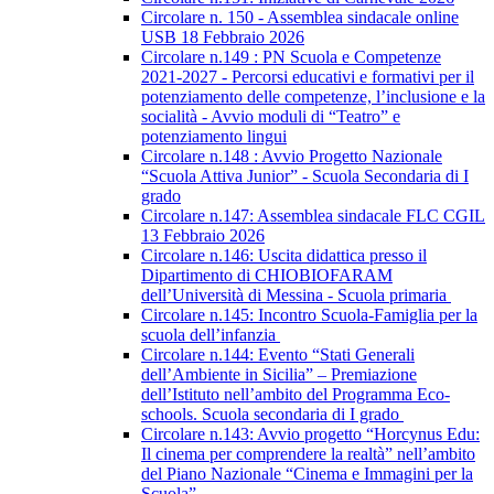
Circolare n. 150 - Assemblea sindacale online
USB 18 Febbraio 2026
Circolare n.149 : PN Scuola e Competenze
2021-2027 - Percorsi educativi e formativi per il
potenziamento delle competenze, l’inclusione e la
socialità - Avvio moduli di “Teatro” e
potenziamento lingui
Circolare n.148 : Avvio Progetto Nazionale
“Scuola Attiva Junior” - Scuola Secondaria di I
grado
Circolare n.147: Assemblea sindacale FLC CGIL
13 Febbraio 2026
Circolare n.146: Uscita didattica presso il
Dipartimento di CHIOBIOFARAM
dell’Università di Messina - Scuola primaria
Circolare n.145: Incontro Scuola-Famiglia per la
scuola dell’infanzia
Circolare n.144: Evento “Stati Generali
dell’Ambiente in Sicilia” – Premiazione
dell’Istituto nell’ambito del Programma Eco-
schools. Scuola secondaria di I grado
Circolare n.143: Avvio progetto “Horcynus Edu:
Il cinema per comprendere la realtà” nell’ambito
del Piano Nazionale “Cinema e Immagini per la
Scuola”