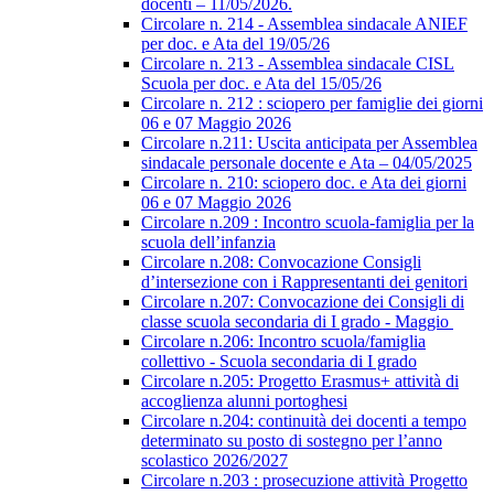
docenti – 11/05/2026.
Circolare n. 214 - Assemblea sindacale ANIEF
per doc. e Ata del 19/05/26
Circolare n. 213 - Assemblea sindacale CISL
Scuola per doc. e Ata del 15/05/26
Circolare n. 212 : sciopero per famiglie dei giorni
06 e 07 Maggio 2026
Circolare n.211: Uscita anticipata per Assemblea
sindacale personale docente e Ata – 04/05/2025
Circolare n. 210: sciopero doc. e Ata dei giorni
06 e 07 Maggio 2026
Circolare n.209 : Incontro scuola-famiglia per la
scuola dell’infanzia
Circolare n.208: Convocazione Consigli
d’intersezione con i Rappresentanti dei genitori
Circolare n.207: Convocazione dei Consigli di
classe scuola secondaria di I grado - Maggio
Circolare n.206: Incontro scuola/famiglia
collettivo - Scuola secondaria di I grado
Circolare n.205: Progetto Erasmus+ attività di
accoglienza alunni portoghesi
Circolare n.204: continuità dei docenti a tempo
determinato su posto di sostegno per l’anno
scolastico 2026/2027
Circolare n.203 : prosecuzione attività Progetto