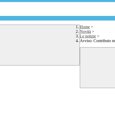
Home
>
Novità
>
Le notizie
>
Avviso: Contributo me