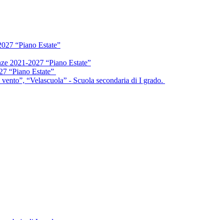
2027 “Piano Estate”
enze 2021-2027 “Piano Estate”
027 “Piano Estate”
vento”, “Velascuola” - Scuola secondaria di I grado.