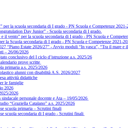
a” per la scuola secondaria di I grado - PN Scuola e Competenze 2021-
ngratulation Day Junior” - Scuola secondaria di I grado.
e e il vento” per la scuola secondaria di I grado - PN Scuola e Compet
” per la Scuola secondaria di I grado - PN Scuola e Competenze 2021-2
 “Piano Estate 2026/27” - Avvio moduli “In vasca”, “Tra il mare e il 
ti – 26/06/2026
ato conclusivo del I ciclo d’istruzione a.s. 2025/26
alendario prove scritte
ola primaria a.s. 2025/2026
colastico alunni con disabilità A.S. 2026/2027
sa attività didattiche
er le famiglie
gio 2026
 2025/2026
ea sindacale personale docente e Ata – 19/05/2026
tudio “Graziella Catalano” a.s. 2025/2026
e scuola primaria – Scrutini finali
e scuola secondaria di I grado - Scrutini finali