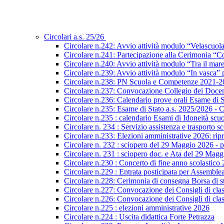
Circolari a.s. 25/26
Circolare n.242: Avvio attività modulo “Velascuol
Circolare n.241: Partecipazione alla Cerimonia “Co
Circolare n.240: Avvio attività modulo “Tra il mar
Circolare n.239: Avvio attività modulo “In vasca
Circolare n.238: PN Scuola e Competenze 2021-2027
Circolare n.237: Convocazione Collegio dei Docen
Circolare n.236: Calendario prove orali Esame di St
Circolare n.235: Esame di Stato a.s. 2025/2026 - C
Circolare n.235 : calendario Esami di Idoneità scu
Circolare n. 234 : Servizio assistenza e trasporto s
Circolare n.233: Elezioni amministrative 2026: ripre
Circolare n. 232 : sciopero del 29 Maggio 2026 - p
Circolare n. 231 : sciopero doc. e Ata del 29 Mag
Circolare n.230 : Concerto di fine anno scolastico
Circolare n.229 : Entrata posticipata per Assembl
Circolare n.228: Cerimonia di consegna Borsa di s
Circolare n.227: Convocazione dei Consigli di class
Circolare n.226: Convocazione dei Consigli di class
Circolare n.225 : elezioni amministrative 2026
Circolare n.224 : Uscita didattica Forte Petrazza