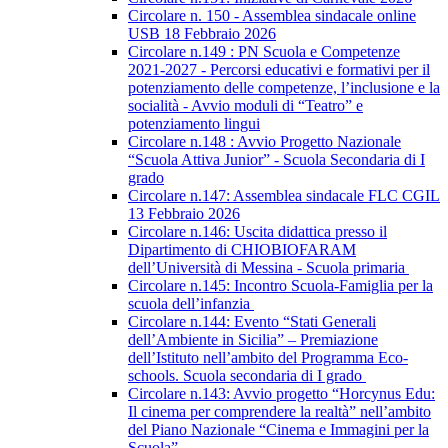
Circolare n. 150 - Assemblea sindacale online
USB 18 Febbraio 2026
Circolare n.149 : PN Scuola e Competenze
2021-2027 - Percorsi educativi e formativi per il
potenziamento delle competenze, l’inclusione e la
socialità - Avvio moduli di “Teatro” e
potenziamento lingui
Circolare n.148 : Avvio Progetto Nazionale
“Scuola Attiva Junior” - Scuola Secondaria di I
grado
Circolare n.147: Assemblea sindacale FLC CGIL
13 Febbraio 2026
Circolare n.146: Uscita didattica presso il
Dipartimento di CHIOBIOFARAM
dell’Università di Messina - Scuola primaria
Circolare n.145: Incontro Scuola-Famiglia per la
scuola dell’infanzia
Circolare n.144: Evento “Stati Generali
dell’Ambiente in Sicilia” – Premiazione
dell’Istituto nell’ambito del Programma Eco-
schools. Scuola secondaria di I grado
Circolare n.143: Avvio progetto “Horcynus Edu:
Il cinema per comprendere la realtà” nell’ambito
del Piano Nazionale “Cinema e Immagini per la
Scuola”