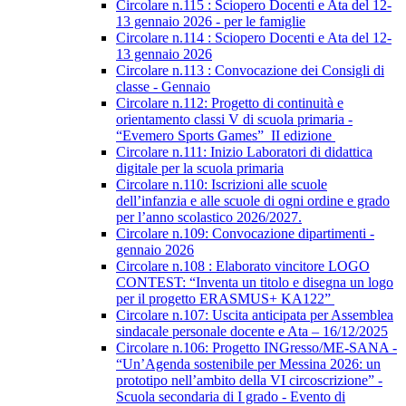
Circolare n.115 : Sciopero Docenti e Ata del 12-
13 gennaio 2026 - per le famiglie
Circolare n.114 : Sciopero Docenti e Ata del 12-
13 gennaio 2026
Circolare n.113 : Convocazione dei Consigli di
classe - Gennaio
Circolare n.112: Progetto di continuità e
orientamento classi V di scuola primaria -
“Evemero Sports Games” II edizione
Circolare n.111: Inizio Laboratori di didattica
digitale per la scuola primaria
Circolare n.110: Iscrizioni alle scuole
dell’infanzia e alle scuole di ogni ordine e grado
per l’anno scolastico 2026/2027.
Circolare n.109: Convocazione dipartimenti -
gennaio 2026
Circolare n.108 : Elaborato vincitore LOGO
CONTEST: “Inventa un titolo e disegna un logo
per il progetto ERASMUS+ KA122”
Circolare n.107: Uscita anticipata per Assemblea
sindacale personale docente e Ata – 16/12/2025
Circolare n.106: Progetto INGresso/ME-SANA -
“Un’Agenda sostenibile per Messina 2026: un
prototipo nell’ambito della VI circoscrizione” -
Scuola secondaria di I grado - Evento di