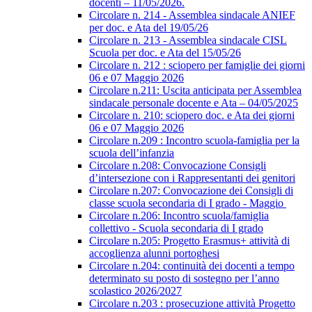
docenti – 11/05/2026.
Circolare n. 214 - Assemblea sindacale ANIEF
per doc. e Ata del 19/05/26
Circolare n. 213 - Assemblea sindacale CISL
Scuola per doc. e Ata del 15/05/26
Circolare n. 212 : sciopero per famiglie dei giorni
06 e 07 Maggio 2026
Circolare n.211: Uscita anticipata per Assemblea
sindacale personale docente e Ata – 04/05/2025
Circolare n. 210: sciopero doc. e Ata dei giorni
06 e 07 Maggio 2026
Circolare n.209 : Incontro scuola-famiglia per la
scuola dell’infanzia
Circolare n.208: Convocazione Consigli
d’intersezione con i Rappresentanti dei genitori
Circolare n.207: Convocazione dei Consigli di
classe scuola secondaria di I grado - Maggio
Circolare n.206: Incontro scuola/famiglia
collettivo - Scuola secondaria di I grado
Circolare n.205: Progetto Erasmus+ attività di
accoglienza alunni portoghesi
Circolare n.204: continuità dei docenti a tempo
determinato su posto di sostegno per l’anno
scolastico 2026/2027
Circolare n.203 : prosecuzione attività Progetto