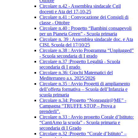
Ottobre
Circolare n.42 - Assemblea sindacale Cgil
docenti e Ata del 17-10-25
Circolare n.41 : Convocazione dei Consigli di
classe - Ottobre
Circolare n.40 : Progetto “Bambini consapevoli
per un Pianeta Green” - Scuola primaria
Circolare n. 39 : Assemblea sindacale doc. e Ata
CISL Scuola del 17/10/25
Circolare n.38 : Avvio Programma “Unplugged”
- Scuola secondaria di I grado
Circolare n.37 :Progetto Legalità - Scuola
secondaria di I grado
Circolare n.36: Giochi Matematici del
Mediterraneo a.s. 2025/2026
Circolare n.35 : Avvio Progetti di ampliamento
dell’offerta formativa – Scuola dell’Infanzia e
scuola primaria
Circolare n.34: Progetto “Nonraggir@ME” -
Campagna “TRUFFE STOP – Prova a
prenderli”.
Circolare n.33 : Avvio progetto Corale d’Istituto:
“CantiAmo la scuola” - Scuola primaria e
secondaria di I Grado
Circolare n.32 :Progetto “Corale d’Istituto” –