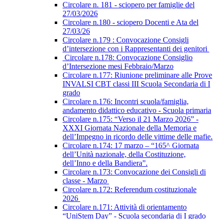
Circolare n. 181 - sciopero per famiglie del
27/03/2026
Circolare n.180 - sciopero Docenti e Ata del
27/03/26
Circolare n.179 : Convocazione Consigli
d’intersezione con i Rappresentanti dei genitori
Circolare n.178: Convocazione Consiglio
d’Intersezione mesi Febbraio/Marzo
Circolare n.177: Riunione preliminare alle Prove
INVALSI CBT classi III Scuola Secondaria di I
grado
Circolare n.176: Incontri scuola/famiglia,
andamento didattico educativo - Scuola primaria
Circolare n.175: “Verso il 21 Marzo 2026” -
XXXI Giornata Nazionale della Memoria e
dell’Impegno in ricordo delle vittime delle mafie.
Circolare n.174: 17 marzo – “165^ Giornata
dell’Unità nazionale, della Costituzione,
dell’Inno e della Bandiera”.
Circolare n.173: Convocazione dei Consigli di
classe - Marzo
Circolare n.172: Referendum costituzionale
2026
Circolare n.171: Attività di orientamento
“UniStem Day” - Scuola secondaria di I grado