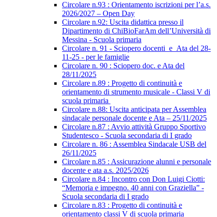
Circolare n.93 : Orientamento iscrizioni per l’a.s.
2026/2027 – Open Day
Circolare n.92: Uscita didattica presso il
Dipartimento di ChiBioFarAm dell’Università di
Messina - Scuola primaria
Circolare n. 91 - Sciopero docenti_e_Ata del 28-
11-25 - per le famiglie
Circolare n. 90 : Sciopero doc. e Ata del
28/11/2025
Circolare n.89 : Progetto di continuità e
orientamento di strumento musicale - Classi V di
scuola primaria
Circolare n.88: Uscita anticipata per Assemblea
sindacale personale docente e Ata – 25/11/2025
Circolare n.87 : Avvio attività Gruppo Sportivo
Studentesco - Scuola secondaria di I grado
Circolare n. 86 : Assemblea Sindacale USB del
26/11/2025
Circolare n.85 : Assicurazione alunni e personale
docente e ata a.s. 2025/2026
Circolare n.84 : Incontro con Don Luigi Ciotti:
“Memoria e impegno. 40 anni con Graziella” -
Scuola secondaria di I grado
Circolare n.83 : Progetto di continuità e
orientamento classi V di scuola primaria