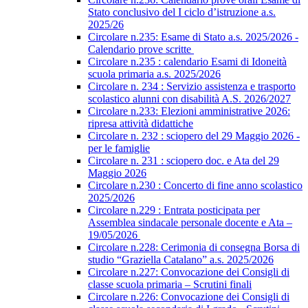
Stato conclusivo del I ciclo d’istruzione a.s.
2025/26
Circolare n.235: Esame di Stato a.s. 2025/2026 -
Calendario prove scritte
Circolare n.235 : calendario Esami di Idoneità
scuola primaria a.s. 2025/2026
Circolare n. 234 : Servizio assistenza e trasporto
scolastico alunni con disabilità A.S. 2026/2027
Circolare n.233: Elezioni amministrative 2026:
ripresa attività didattiche
Circolare n. 232 : sciopero del 29 Maggio 2026 -
per le famiglie
Circolare n. 231 : sciopero doc. e Ata del 29
Maggio 2026
Circolare n.230 : Concerto di fine anno scolastico
2025/2026
Circolare n.229 : Entrata posticipata per
Assemblea sindacale personale docente e Ata –
19/05/2026
Circolare n.228: Cerimonia di consegna Borsa di
studio “Graziella Catalano” a.s. 2025/2026
Circolare n.227: Convocazione dei Consigli di
classe scuola primaria – Scrutini finali
Circolare n.226: Convocazione dei Consigli di