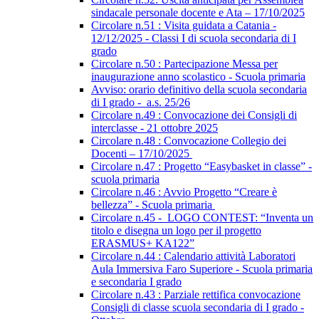
sindacale personale docente e Ata – 17/10/2025
Circolare n.51 : Visita guidata a Catania -
12/12/2025 - Classi I di scuola secondaria di I
grado
Circolare n.50 : Partecipazione Messa per
inaugurazione anno scolastico - Scuola primaria
Avviso: orario definitivo della scuola secondaria
di I grado - a.s. 25/26
Circolare n.49 : Convocazione dei Consigli di
interclasse - 21 ottobre 2025
Circolare n.48 : Convocazione Collegio dei
Docenti – 17/10/2025
Circolare n.47 : Progetto “Easybasket in classe” -
scuola primaria
Circolare n.46 : Avvio Progetto “Creare è
bellezza” - Scuola primaria
Circolare n.45 - LOGO CONTEST: “Inventa un
titolo e disegna un logo per il progetto
ERASMUS+ KA122”
Circolare n.44 : Calendario attività Laboratori
Aula Immersiva Faro Superiore - Scuola primaria
e secondaria I grado
Circolare n.43 : Parziale rettifica convocazione
Consigli di classe scuola secondaria di I grado -