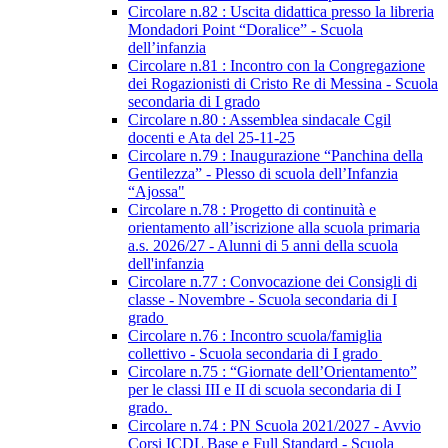
Circolare n.82 : Uscita didattica presso la libreria
Mondadori Point “Doralice” - Scuola
dell’infanzia
Circolare n.81 : Incontro con la Congregazione
dei Rogazionisti di Cristo Re di Messina - Scuola
secondaria di I grado
Circolare n.80 : Assemblea sindacale Cgil
docenti e Ata del 25-11-25
Circolare n.79 : Inaugurazione “Panchina della
Gentilezza” - Plesso di scuola dell’Infanzia
“Ajossa"
Circolare n.78 : Progetto di continuità e
orientamento all’iscrizione alla scuola primaria
a.s. 2026/27 - Alunni di 5 anni della scuola
dell'infanzia
Circolare n.77 : Convocazione dei Consigli di
classe - Novembre - Scuola secondaria di I
grado
Circolare n.76 : Incontro scuola/famiglia
collettivo - Scuola secondaria di I grado
Circolare n.75 : “Giornate dell’Orientamento”
per le classi III e II di scuola secondaria di I
grado.
Circolare n.74 : PN Scuola 2021/2027 - Avvio
Corsi ICDL Base e Full Standard - Scuola