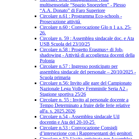
multisensoriale “Spazio Snoezelen” - Plesso
“A.A. Donato” di Faro Superiore
Circolare n.61 : Programma Eco-schools -
Prosecuzione attività
Circolare n.60 : Convocazione Glo n 1 a.s. 25-
26.
Circolare n. 59 : Assemblea sindacale doc. e Ata
USB Scuola del 23/10/25
Circolare n.58 : Progetto Erasmus+ di Job-
shadowing - Attività di accoglienza docenti della
Polonia
Circolare n.57 : Ingresso posticipato per
assemblea sindacale del personale – 20/10/2025 -
Scuola primaria
Circolare n.56: Invito alle gare del Campionato
Nazionale Lega Volley Femminile Seria A2 -
Stagione sportiva 25/26
Circolare n. 55 : Invito al personale docente a
Tempo Determinato a fruire delle ferie relative
all'a. s. 2025.2026
Circolare n.54 - Assemblea sindacale Uil
docentin e Ata del 20-10-25
Circolare n.53 : Convocazione Consigli
d’intersezione con i Rappresentanti dei genitori
Circolare n.52: Uscita anticipata per Assemblea