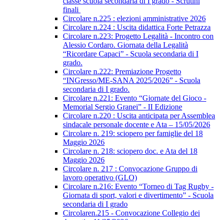
classe scuola secondaria di I grado - Scrutini
finali
Circolare n.225 : elezioni amministrative 2026
Circolare n.224 : Uscita didattica Forte Petrazza
Circolare n.223: Progetto Legalità - Incontro con
Alessio Cordaro. Giornata della Legalità
“Ricordare Capaci” - Scuola secondaria di I
grado.
Circolare n.222: Premiazione Progetto
“INGresso/ME-SANA 2025/2026” - Scuola
secondaria di I grado.
Circolare n.221: Evento “Giornate del Gioco -
Memorial Sergio Granei” - II Edizione
Circolare n.220 : Uscita anticipata per Assemblea
sindacale personale docente e Ata – 15/05/2026
Circolare n. 219: sciopero per famiglie del 18
Maggio 2026
Circolare n. 218: sciopero doc. e Ata del 18
Maggio 2026
Circolare n. 217 : Convocazione Gruppo di
lavoro operativo (GLO)
Circolare n.216: Evento “Torneo di Tag Rugby -
Giornata di sport, valori e divertimento” - Scuola
secondaria di I grado
Circolaren.215 - Convocazione Collegio dei