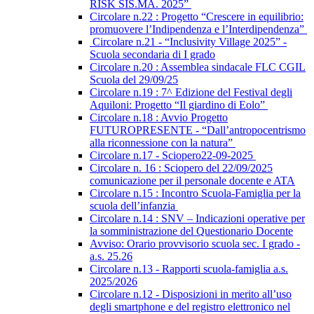
RISK SIS.MA. 2025”
Circolare n.22 : Progetto “Crescere in equilibrio:
promuovere l’Indipendenza e l’Interdipendenza”
Circolare n.21 - “Inclusivity Village 2025” -
Scuola secondaria di I grado
Circolare n.20 : Assemblea sindacale FLC CGIL
Scuola del 29/09/25
Circolare n.19 : 7^ Edizione del Festival degli
Aquiloni: Progetto “Il giardino di Eolo”
Circolare n.18 : Avvio Progetto
FUTUROPRESENTE - “Dall’antropocentrismo
alla riconnessione con la natura”
Circolare n.17 - Sciopero22-09-2025
Circolare n. 16 : Sciopero del 22/09/2025
comunicazione per il personale docente e ATA
Circolare n.15 : Incontro Scuola-Famiglia per la
scuola dell’infanzia
Circolare n.14 : SNV – Indicazioni operative per
la somministrazione del Questionario Docente
Avviso: Orario provvisorio scuola sec. I grado -
a.s. 25.26
Circolare n.13 - Rapporti scuola-famiglia a.s.
2025/2026
Circolare n.12 - Disposizioni in merito all’uso
degli smartphone e del registro elettronico nel