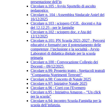
presentazione dell’in
Circolare n.105 : Avvio Sportello di ascolto
pedagogico
Circolare n. 104 : Assemblea Sindacale Anief del
16/12/2025
Circolare n.103 : sciopero CGIL_docenti e Ata
del 12.12.25 - per le famiglie
Circolare n.102 : sciopero doc. e Ata del
12/12/2025
Circolare n.101: PN Scuola 2021-2027 - Percorsi
educativi e formativi per il potenziamento delle
competenze, l’inclusione e la socialità - Avvio
Laboratori di didattica digitale per la scuola
primaria
Circolare n.100 : Convocazione Collegio dei
Docenti – 09/12/2025
Circolare n.99: Progetto teatro - Spettacoli teatrali
“Compagnia Nutrimenti Terrestri”
Circolare n.98: Concerto di Natale 2025
Circolare n.97: Iniziative Natale 2025
Circolare n.96 : Corri con l'Evemero
Circolare n.95 : Iniziativa Amazon – “Un click
per la scuola”
Circolare n.94: incontro Scuola-Famiglia per la
scuola dell’infanzia.