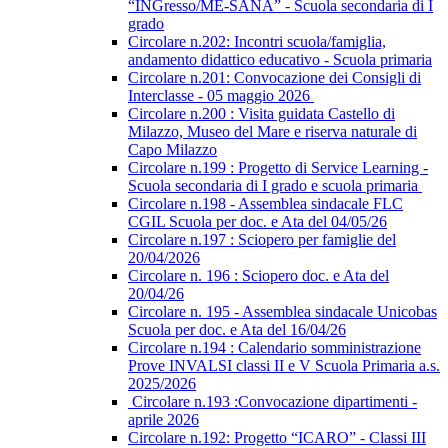
“INGresso/ME-SANA” - Scuola secondaria di I
grado
Circolare n.202: Incontri scuola/famiglia,
andamento didattico educativo - Scuola primaria
Circolare n.201: Convocazione dei Consigli di
Interclasse - 05 maggio 2026
Circolare n.200 : Visita guidata Castello di
Milazzo, Museo del Mare e riserva naturale di
Capo Milazzo
Circolare n.199 : Progetto di Service Learning -
Scuola secondaria di I grado e scuola primaria
Circolare n.198 - Assemblea sindacale FLC
CGIL Scuola per doc. e Ata del 04/05/26
Circolare n.197 : Sciopero per famiglie del
20/04/2026
Circolare n. 196 : Sciopero doc. e Ata del
20/04/26
Circolare n. 195 - Assemblea sindacale Unicobas
Scuola per doc. e Ata del 16/04/26
Circolare n.194 : Calendario somministrazione
Prove INVALSI classi II e V Scuola Primaria a.s.
2025/2026
Circolare n.193 :Convocazione dipartimenti -
aprile 2026
Circolare n.192: Progetto “ICARO” - Classi III