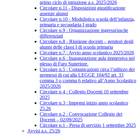
primo ciclo di istruzione a.s. 2025/2026
Circolare n.11 - Disposizioni giustificazione
assenze alunni
Circolare n.10 - Modulistica scuola dell’infanzia,
primaria e secondaria I grado
Circolare n.9 : Organizzazione ingressi/uscite
differenziati
Circolare n.8 - Riunione docenti – genitori degli
alunni delle classi I di scuola primaria
Circolare n.7 : Avvio anno scolastico 2025/2026
Circolare n.6 : Inaugurazione aula immersiva nel
plesso di Faro Superiore.
Circolare n.5 : Comunicazioni circa l’utilizzo dei
permessi di cui alla LEGGE 104/92 art. 33
comma 3 o comma 6 relativo all’Anno Scolastico
2025/2026
Circolare n 4 : Collegio Docenti 10 settembre
2025
Circolare n.3 : Impegni inizio anno scolastico
25.26
Circolare n.2 : Convocazione Collegio dei
Docenti – 02/09/2025
Circolare n.1 - Presa di servizio 1 settembre 2025
Avvisi a.s. 25/26