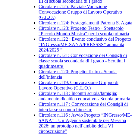
III di scuola secondaria di I grado
Circolare n.125: Parziale Variazione
Convocazione Gruppo di Lavoro Operativo
(G.L.O.)
Circolare n.124: Festeggiamenti Patrona S. Agata
Circolare n.123: Progetto Teatro - Spettacolo
“Piccolo Mondo Musica” per la scuola primaria
Circolare n.122 : Evento conclusivo del Progetto
“INGresso/ME-SANA/PRESSSS” annualità
2024/2025 ”
Circolare n.121: Convocazione dei Consigli di
classe scuola secondaria di I grado - Scrutini I
quadrimestre
Circolare n.120: Progetto Teatro - Scuola
dell’infanzia
Circolare n.119: Convocazione Gruppo di
Lavoro Operativo (G.L.O.)
Circolare n.118 : Incontri scuola/famiglia:
andamento didattico educativo - Scuola primaria
Circolare n.117 : Convocazione dei Consigli di
interclasse secondo bimestre
Circolare n.116 : Avvio Progetto “INGresso/ME-
SANA” - Un’Agenda sostenibile per Messina
2026: un prototipo nell’ambito della VI
circoscrizione”