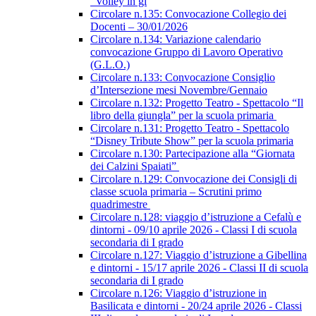
“Volley in gi
Circolare n.135: Convocazione Collegio dei
Docenti – 30/01/2026
Circolare n.134: Variazione calendario
convocazione Gruppo di Lavoro Operativo
(G.L.O.)
Circolare n.133: Convocazione Consiglio
d’Intersezione mesi Novembre/Gennaio
Circolare n.132: Progetto Teatro - Spettacolo “Il
libro della giungla” per la scuola primaria
Circolare n.131: Progetto Teatro - Spettacolo
“Disney Tribute Show” per la scuola primaria
Circolare n.130: Partecipazione alla “Giornata
dei Calzini Spaiati”
Circolare n.129: Convocazione dei Consigli di
classe scuola primaria – Scrutini primo
quadrimestre
Circolare n.128: viaggio d’istruzione a Cefalù e
dintorni - 09/10 aprile 2026 - Classi I di scuola
secondaria di I grado
Circolare n.127: Viaggio d’istruzione a Gibellina
e dintorni - 15/17 aprile 2026 - Classi II di scuola
secondaria di I grado
Circolare n.126: Viaggio d’istruzione in
Basilicata e dintorni - 20/24 aprile 2026 - Classi