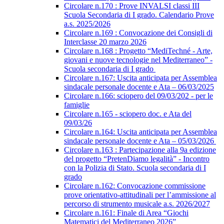
Circolare n.170 : Prove INVALSI classi III
Scuola Secondaria di I grado. Calendario Prove
a.s. 2025/2026
Circolare n.169 : Convocazione dei Consigli di
Interclasse 20 marzo 2026
Circolare n.168 : Progetto “MediTechné - Arte,
giovani e nuove tecnologie nel Mediterraneo” -
Scuola secondaria di I grado
Circolare n.167: Uscita anticipata per Assemblea
sindacale personale docente e Ata – 06/03/2025
Circolare n.166: sciopero del 09/03/202 - per le
famiglie
Circolare n.165 - sciopero doc. e Ata del
09/03/26
Circolare n.164: Uscita anticipata per Assemblea
sindacale personale docente e Ata – 05/03/2026
Circolare n.163 : Partecipazione alla 9a edizione
del progetto “PretenDiamo legalità” - Incontro
con la Polizia di Stato. Scuola secondaria di I
grado
Circolare n.162: Convocazione commissione
prove orientativo-attitudinali per l’ammissione al
percorso di strumento musicale a.s. 2026/2027
Circolare n.161: Finale di Area “Giochi
Matematici del Mediterraneo 2026”