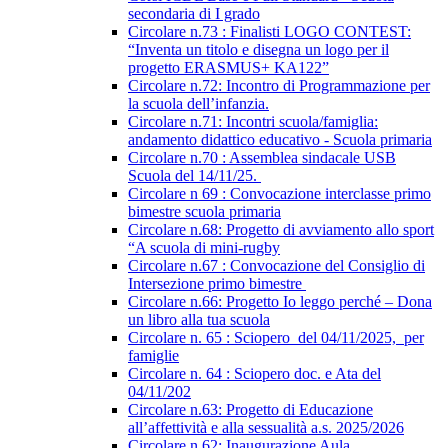
secondaria di I grado
Circolare n.73 : Finalisti LOGO CONTEST:
“Inventa un titolo e disegna un logo per il
progetto ERASMUS+ KA122”
Circolare n.72: Incontro di Programmazione per
la scuola dell’infanzia.
Circolare n.71: Incontri scuola/famiglia:
andamento didattico educativo - Scuola primaria
Circolare n.70 : Assemblea sindacale USB
Scuola del 14/11/25.
Circolare n 69 : Convocazione interclasse primo
bimestre scuola primaria
Circolare n.68: Progetto di avviamento allo sport
“A scuola di mini-rugby
Circolare n.67 : Convocazione del Consiglio di
Intersezione primo bimestre
Circolare n.66: Progetto Io leggo perché – Dona
un libro alla tua scuola
Circolare n. 65 : Sciopero del 04/11/2025, per
famiglie
Circolare n. 64 : Sciopero doc. e Ata del
04/11/202
Circolare n.63: Progetto di Educazione
all’affettività e alla sessualità a.s. 2025/2026
Circolare n.62: Inaugurazione Aula