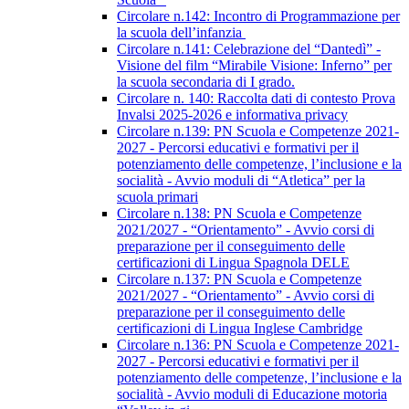
Circolare n.142: Incontro di Programmazione per
la scuola dell’infanzia
Circolare n.141: Celebrazione del “Dantedì” -
Visione del film “Mirabile Visione: Inferno” per
la scuola secondaria di I grado.
Circolare n. 140: Raccolta dati di contesto Prova
Invalsi 2025-2026 e informativa privacy
Circolare n.139: PN Scuola e Competenze 2021-
2027 - Percorsi educativi e formativi per il
potenziamento delle competenze, l’inclusione e la
socialità - Avvio moduli di “Atletica” per la
scuola primari
Circolare n.138: PN Scuola e Competenze
2021/2027 - “Orientamento” - Avvio corsi di
preparazione per il conseguimento delle
certificazioni di Lingua Spagnola DELE
Circolare n.137: PN Scuola e Competenze
2021/2027 - “Orientamento” - Avvio corsi di
preparazione per il conseguimento delle
certificazioni di Lingua Inglese Cambridge
Circolare n.136: PN Scuola e Competenze 2021-
2027 - Percorsi educativi e formativi per il
potenziamento delle competenze, l’inclusione e la
socialità - Avvio moduli di Educazione motoria