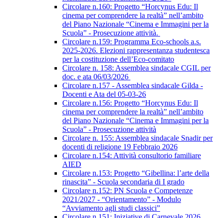
Circolare n.160: Progetto “Horcynus Edu: Il
cinema per comprendere la realtà” nell’ambito
del Piano Nazionale “Cinema e Immagini per la
Scuola” - Prosecuzione attività.
Circolare n.159: Programma Eco-schools a.s.
2025-2026. Elezioni rappresentanza studentesca
per la costituzione dell’Eco-comitato
Circolare n. 158: Assemblea sindacale CGIL per
doc. e ata 06/03/2026
Circolare n.157 - Assemblea sindacale Gilda -
Docenti e Ata del 05-03-26
Circolare n.156: Progetto “Horcynus Edu: Il
cinema per comprendere la realtà” nell’ambito
del Piano Nazionale “Cinema e Immagini per la
Scuola” - Prosecuzione attività
Circolare n. 155: Assemblea sindacale Snadir per
docenti di religione 19 Febbraio 2026
Circolare n.154: Attività consultorio familiare
AIED
Circolare n.153: Progetto “Gibellina: l’arte della
rinascita” - Scuola secondaria di I grado
Circolare n.152: PN Scuola e Competenze
2021/2027 - “Orientamento” - Modulo
“Avviamento agli studi classici”
Circolare n.151: Iniziative di Carnevale 2026