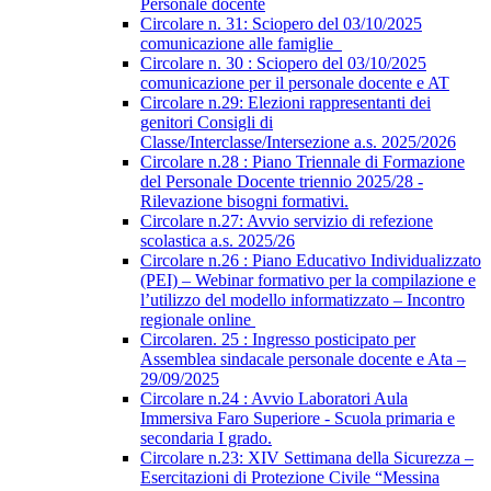
Personale docente
Circolare n. 31: Sciopero del 03/10/2025
comunicazione alle famiglie
Circolare n. 30 : Sciopero del 03/10/2025
comunicazione per il personale docente e AT
Circolare n.29: Elezioni rappresentanti dei
genitori Consigli di
Classe/Interclasse/Intersezione a.s. 2025/2026
Circolare n.28 : Piano Triennale di Formazione
del Personale Docente triennio 2025/28 -
Rilevazione bisogni formativi.
Circolare n.27: Avvio servizio di refezione
scolastica a.s. 2025/26
Circolare n.26 : Piano Educativo Individualizzato
(PEI) – Webinar formativo per la compilazione e
l’utilizzo del modello informatizzato – Incontro
regionale online
Circolaren. 25 : Ingresso posticipato per
Assemblea sindacale personale docente e Ata –
29/09/2025
Circolare n.24 : Avvio Laboratori Aula
Immersiva Faro Superiore - Scuola primaria e
secondaria I grado.
Circolare n.23: XIV Settimana della Sicurezza –
Esercitazioni di Protezione Civile “Messina