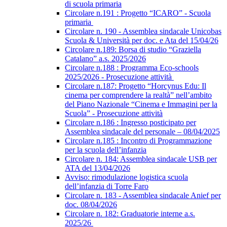
di scuola primaria
Circolare n.191 : Progetto “ICARO” - Scuola
primaria
Circolare n. 190 - Assemblea sindacale Unicobas
Scuola & Università per doc. e Ata del 15/04/26
Circolare n.189: Borsa di studio “Graziella
Catalano” a.s. 2025/2026
Circolare n.188 : Programma Eco-schools
2025/2026 - Prosecuzione attività
Circolare n.187: Progetto “Horcynus Edu: Il
cinema per comprendere la realtà” nell’ambito
del Piano Nazionale “Cinema e Immagini per la
Scuola” - Prosecuzione attività
Circolare n.186 : Ingresso posticipato per
Assemblea sindacale del personale – 08/04/2025
Circolare n.185 : Incontro di Programmazione
per la scuola dell’infanzia
Circolare n. 184: Assemblea sindacale USB per
ATA del 13/04/2026
Avviso: rimodulazione logistica scuola
dell’infanzia di Torre Faro
Circolare n. 183 - Assemblea sindacale Anief per
doc. 08/04/2026
Circolare n. 182: Graduatorie interne a.s.
2025/26