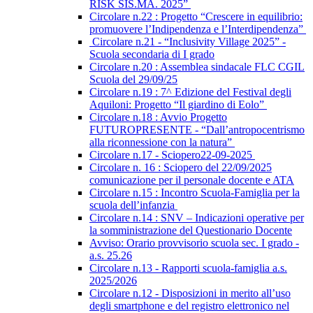
RISK SIS.MA. 2025”
Circolare n.22 : Progetto “Crescere in equilibrio:
promuovere l’Indipendenza e l’Interdipendenza”
Circolare n.21 - “Inclusivity Village 2025” -
Scuola secondaria di I grado
Circolare n.20 : Assemblea sindacale FLC CGIL
Scuola del 29/09/25
Circolare n.19 : 7^ Edizione del Festival degli
Aquiloni: Progetto “Il giardino di Eolo”
Circolare n.18 : Avvio Progetto
FUTUROPRESENTE - “Dall’antropocentrismo
alla riconnessione con la natura”
Circolare n.17 - Sciopero22-09-2025
Circolare n. 16 : Sciopero del 22/09/2025
comunicazione per il personale docente e ATA
Circolare n.15 : Incontro Scuola-Famiglia per la
scuola dell’infanzia
Circolare n.14 : SNV – Indicazioni operative per
la somministrazione del Questionario Docente
Avviso: Orario provvisorio scuola sec. I grado -
a.s. 25.26
Circolare n.13 - Rapporti scuola-famiglia a.s.
2025/2026
Circolare n.12 - Disposizioni in merito all’uso
degli smartphone e del registro elettronico nel