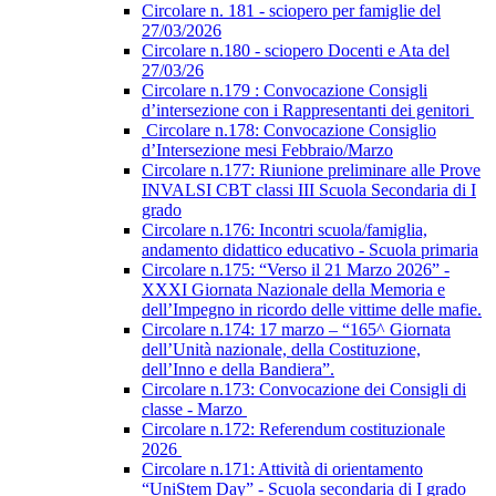
Circolare n. 181 - sciopero per famiglie del
27/03/2026
Circolare n.180 - sciopero Docenti e Ata del
27/03/26
Circolare n.179 : Convocazione Consigli
d’intersezione con i Rappresentanti dei genitori
Circolare n.178: Convocazione Consiglio
d’Intersezione mesi Febbraio/Marzo
Circolare n.177: Riunione preliminare alle Prove
INVALSI CBT classi III Scuola Secondaria di I
grado
Circolare n.176: Incontri scuola/famiglia,
andamento didattico educativo - Scuola primaria
Circolare n.175: “Verso il 21 Marzo 2026” -
XXXI Giornata Nazionale della Memoria e
dell’Impegno in ricordo delle vittime delle mafie.
Circolare n.174: 17 marzo – “165^ Giornata
dell’Unità nazionale, della Costituzione,
dell’Inno e della Bandiera”.
Circolare n.173: Convocazione dei Consigli di
classe - Marzo
Circolare n.172: Referendum costituzionale
2026
Circolare n.171: Attività di orientamento
“UniStem Day” - Scuola secondaria di I grado