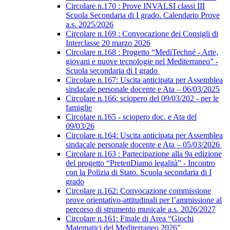
Circolare n.170 : Prove INVALSI classi III
Scuola Secondaria di I grado. Calendario Prove
a.s. 2025/2026
Circolare n.169 : Convocazione dei Consigli di
Interclasse 20 marzo 2026
Circolare n.168 : Progetto “MediTechné - Arte,
giovani e nuove tecnologie nel Mediterraneo” -
Scuola secondaria di I grado
Circolare n.167: Uscita anticipata per Assemblea
sindacale personale docente e Ata – 06/03/2025
Circolare n.166: sciopero del 09/03/202 - per le
famiglie
Circolare n.165 - sciopero doc. e Ata del
09/03/26
Circolare n.164: Uscita anticipata per Assemblea
sindacale personale docente e Ata – 05/03/2026
Circolare n.163 : Partecipazione alla 9a edizione
del progetto “PretenDiamo legalità” - Incontro
con la Polizia di Stato. Scuola secondaria di I
grado
Circolare n.162: Convocazione commissione
prove orientativo-attitudinali per l’ammissione al
percorso di strumento musicale a.s. 2026/2027
Circolare n.161: Finale di Area “Giochi
Matematici del Mediterraneo 2026”