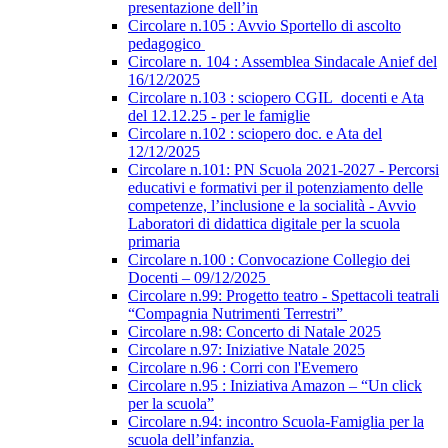
presentazione dell’in
Circolare n.105 : Avvio Sportello di ascolto
pedagogico
Circolare n. 104 : Assemblea Sindacale Anief del
16/12/2025
Circolare n.103 : sciopero CGIL_docenti e Ata
del 12.12.25 - per le famiglie
Circolare n.102 : sciopero doc. e Ata del
12/12/2025
Circolare n.101: PN Scuola 2021-2027 - Percorsi
educativi e formativi per il potenziamento delle
competenze, l’inclusione e la socialità - Avvio
Laboratori di didattica digitale per la scuola
primaria
Circolare n.100 : Convocazione Collegio dei
Docenti – 09/12/2025
Circolare n.99: Progetto teatro - Spettacoli teatrali
“Compagnia Nutrimenti Terrestri”
Circolare n.98: Concerto di Natale 2025
Circolare n.97: Iniziative Natale 2025
Circolare n.96 : Corri con l'Evemero
Circolare n.95 : Iniziativa Amazon – “Un click
per la scuola”
Circolare n.94: incontro Scuola-Famiglia per la
scuola dell’infanzia.