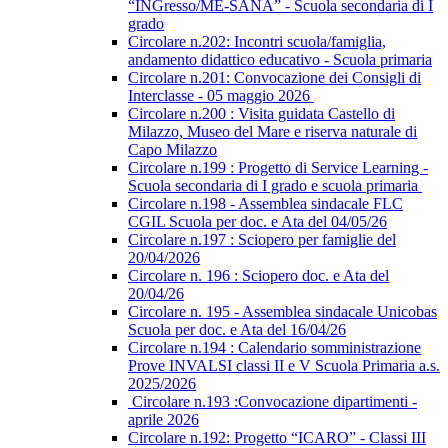
“INGresso/ME-SANA” - Scuola secondaria di I
grado
Circolare n.202: Incontri scuola/famiglia,
andamento didattico educativo - Scuola primaria
Circolare n.201: Convocazione dei Consigli di
Interclasse - 05 maggio 2026
Circolare n.200 : Visita guidata Castello di
Milazzo, Museo del Mare e riserva naturale di
Capo Milazzo
Circolare n.199 : Progetto di Service Learning -
Scuola secondaria di I grado e scuola primaria
Circolare n.198 - Assemblea sindacale FLC
CGIL Scuola per doc. e Ata del 04/05/26
Circolare n.197 : Sciopero per famiglie del
20/04/2026
Circolare n. 196 : Sciopero doc. e Ata del
20/04/26
Circolare n. 195 - Assemblea sindacale Unicobas
Scuola per doc. e Ata del 16/04/26
Circolare n.194 : Calendario somministrazione
Prove INVALSI classi II e V Scuola Primaria a.s.
2025/2026
Circolare n.193 :Convocazione dipartimenti -
aprile 2026
Circolare n.192: Progetto “ICARO” - Classi III