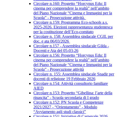
Circolare n.160: Progetto “Horcynus Edu: Il
cinema per comprendere la realtà” nell’ambito
del Piano Nazionale “Cinema e Immagini per la
Scuola” - Prosecuzione attività.
Circolare n.159: Programma Eco-schools a.s.
2025-2026. Elezioni rappresentanza studentesca
per la costituzione dell’Eco-comitato
Circolare n. 158: Assemblea sindacale CGIL per
doc. e ata 06/03/2026
Circolare n.157 - Assemblea sindacale Gilda -
Docenti e Ata del 05-03-26
Circolare n.156: Progetto “Horcynus Edu: Il
cinema per comprendere la realtà” nell’ambito
del Piano Nazionale “Cinema e Immagini per la
Scuola” - Prosecuzione attività
Circolare n. 155: Assemblea sindacale Snadir per
docenti di religione 19 Febbraio 2026
Circolare n.154: Attività consultorio familiare
AIED
Circolare n.153: Progetto “Gibellina: l’arte della
rinascita” - Scuola secondaria di I grado
Circolare n.152: PN Scuola e Competenze
2021/2027 - “Orientamento” - Modulo
“Avviamento agli studi classici”
Circolare n.151: Iniziative di Carnevale 2026