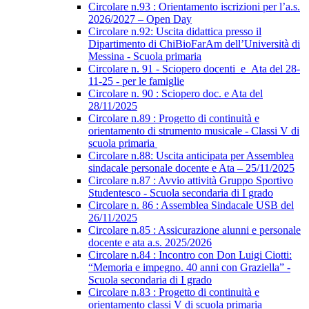
Circolare n.93 : Orientamento iscrizioni per l’a.s.
2026/2027 – Open Day
Circolare n.92: Uscita didattica presso il
Dipartimento di ChiBioFarAm dell’Università di
Messina - Scuola primaria
Circolare n. 91 - Sciopero docenti_e_Ata del 28-
11-25 - per le famiglie
Circolare n. 90 : Sciopero doc. e Ata del
28/11/2025
Circolare n.89 : Progetto di continuità e
orientamento di strumento musicale - Classi V di
scuola primaria
Circolare n.88: Uscita anticipata per Assemblea
sindacale personale docente e Ata – 25/11/2025
Circolare n.87 : Avvio attività Gruppo Sportivo
Studentesco - Scuola secondaria di I grado
Circolare n. 86 : Assemblea Sindacale USB del
26/11/2025
Circolare n.85 : Assicurazione alunni e personale
docente e ata a.s. 2025/2026
Circolare n.84 : Incontro con Don Luigi Ciotti:
“Memoria e impegno. 40 anni con Graziella” -
Scuola secondaria di I grado
Circolare n.83 : Progetto di continuità e
orientamento classi V di scuola primaria