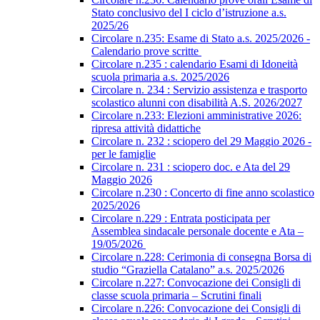
Stato conclusivo del I ciclo d’istruzione a.s.
2025/26
Circolare n.235: Esame di Stato a.s. 2025/2026 -
Calendario prove scritte
Circolare n.235 : calendario Esami di Idoneità
scuola primaria a.s. 2025/2026
Circolare n. 234 : Servizio assistenza e trasporto
scolastico alunni con disabilità A.S. 2026/2027
Circolare n.233: Elezioni amministrative 2026:
ripresa attività didattiche
Circolare n. 232 : sciopero del 29 Maggio 2026 -
per le famiglie
Circolare n. 231 : sciopero doc. e Ata del 29
Maggio 2026
Circolare n.230 : Concerto di fine anno scolastico
2025/2026
Circolare n.229 : Entrata posticipata per
Assemblea sindacale personale docente e Ata –
19/05/2026
Circolare n.228: Cerimonia di consegna Borsa di
studio “Graziella Catalano” a.s. 2025/2026
Circolare n.227: Convocazione dei Consigli di
classe scuola primaria – Scrutini finali
Circolare n.226: Convocazione dei Consigli di