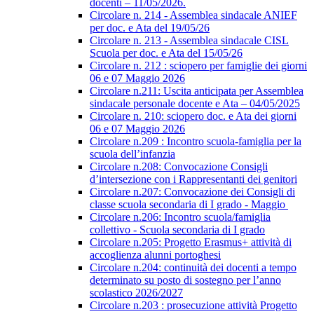
docenti – 11/05/2026.
Circolare n. 214 - Assemblea sindacale ANIEF
per doc. e Ata del 19/05/26
Circolare n. 213 - Assemblea sindacale CISL
Scuola per doc. e Ata del 15/05/26
Circolare n. 212 : sciopero per famiglie dei giorni
06 e 07 Maggio 2026
Circolare n.211: Uscita anticipata per Assemblea
sindacale personale docente e Ata – 04/05/2025
Circolare n. 210: sciopero doc. e Ata dei giorni
06 e 07 Maggio 2026
Circolare n.209 : Incontro scuola-famiglia per la
scuola dell’infanzia
Circolare n.208: Convocazione Consigli
d’intersezione con i Rappresentanti dei genitori
Circolare n.207: Convocazione dei Consigli di
classe scuola secondaria di I grado - Maggio
Circolare n.206: Incontro scuola/famiglia
collettivo - Scuola secondaria di I grado
Circolare n.205: Progetto Erasmus+ attività di
accoglienza alunni portoghesi
Circolare n.204: continuità dei docenti a tempo
determinato su posto di sostegno per l’anno
scolastico 2026/2027
Circolare n.203 : prosecuzione attività Progetto