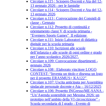
Circolare n.115 : Sciopero Docenti e Ata del 12-
13 gennaio 2026 - per le famiglie
Circolare n.114 : Sciopero Docenti e Ata del 12-
13 gennaio 2026
Circolare n.113 : Convocazione dei Consigli di
classe - Gennaio
Circolare n.112: Progetto di continuità e
orientamento classi V di scuola primaria -
“Evemero Sports Games” II edizione
Circolare n.111: Inizio Laboratori di didattica
digitale per la scuola primaria
Circolare n.110: Iscrizioni alle scuole
dell’infanzia e alle scuole di ogni ordine e grado
per l’anno scolastico 2026/2027.
Circolare n.109: Convocazione dipartimenti -
gennaio 2026
Circolare n.108 : Elaborato vincitore LOGO
CONTEST: “Inventa un titolo e disegna un logo
per il progetto ERASMUS+ KA122”
Circolare n.107: Uscita anticipata per Assemblea
sindacale personale docente e Ata – 16/12/2025
Circolare n.106: Progetto INGresso/ME-SANA -
“Un’Agenda sostenibile per Messina 2026: un
prototipo nell’ambito della VI circoscrizione” -
Scuola secondaria di I grado - Evento di