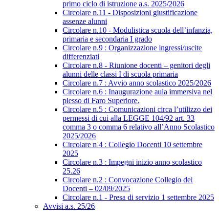
primo ciclo di istruzione a.s. 2025/2026
Circolare n.11 - Disposizioni giustificazione
assenze alunni
Circolare n.10 - Modulistica scuola dell’infanzia,
primaria e secondaria I grado
Circolare n.9 : Organizzazione ingressi/uscite
differenziati
Circolare n.8 - Riunione docenti – genitori degli
alunni delle classi I di scuola primaria
Circolare n.7 : Avvio anno scolastico 2025/2026
Circolare n.6 : Inaugurazione aula immersiva nel
plesso di Faro Superiore.
Circolare n.5 : Comunicazioni circa l’utilizzo dei
permessi di cui alla LEGGE 104/92 art. 33
comma 3 o comma 6 relativo all’Anno Scolastico
2025/2026
Circolare n 4 : Collegio Docenti 10 settembre
2025
Circolare n.3 : Impegni inizio anno scolastico
25.26
Circolare n.2 : Convocazione Collegio dei
Docenti – 02/09/2025
Circolare n.1 - Presa di servizio 1 settembre 2025
Avvisi a.s. 25/26