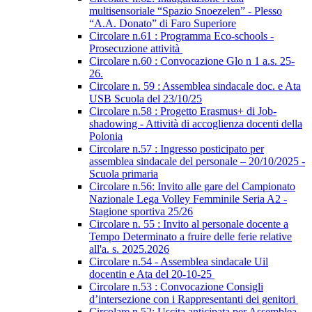
multisensoriale “Spazio Snoezelen” - Plesso
“A.A. Donato” di Faro Superiore
Circolare n.61 : Programma Eco-schools -
Prosecuzione attività
Circolare n.60 : Convocazione Glo n 1 a.s. 25-
26.
Circolare n. 59 : Assemblea sindacale doc. e Ata
USB Scuola del 23/10/25
Circolare n.58 : Progetto Erasmus+ di Job-
shadowing - Attività di accoglienza docenti della
Polonia
Circolare n.57 : Ingresso posticipato per
assemblea sindacale del personale – 20/10/2025 -
Scuola primaria
Circolare n.56: Invito alle gare del Campionato
Nazionale Lega Volley Femminile Seria A2 -
Stagione sportiva 25/26
Circolare n. 55 : Invito al personale docente a
Tempo Determinato a fruire delle ferie relative
all'a. s. 2025.2026
Circolare n.54 - Assemblea sindacale Uil
docentin e Ata del 20-10-25
Circolare n.53 : Convocazione Consigli
d’intersezione con i Rappresentanti dei genitori
Circolare n.52: Uscita anticipata per Assemblea