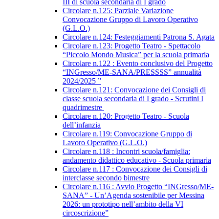
III di scuola secondaria di I grado
Circolare n.125: Parziale Variazione
Convocazione Gruppo di Lavoro Operativo
(G.L.O.)
Circolare n.124: Festeggiamenti Patrona S. Agata
Circolare n.123: Progetto Teatro - Spettacolo
“Piccolo Mondo Musica” per la scuola primaria
Circolare n.122 : Evento conclusivo del Progetto
“INGresso/ME-SANA/PRESSSS” annualità
2024/2025 ”
Circolare n.121: Convocazione dei Consigli di
classe scuola secondaria di I grado - Scrutini I
quadrimestre
Circolare n.120: Progetto Teatro - Scuola
dell’infanzia
Circolare n.119: Convocazione Gruppo di
Lavoro Operativo (G.L.O.)
Circolare n.118 : Incontri scuola/famiglia:
andamento didattico educativo - Scuola primaria
Circolare n.117 : Convocazione dei Consigli di
interclasse secondo bimestre
Circolare n.116 : Avvio Progetto “INGresso/ME-
SANA” - Un’Agenda sostenibile per Messina
2026: un prototipo nell’ambito della VI
circoscrizione”