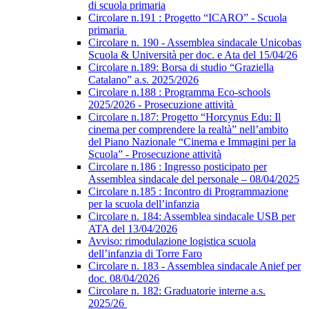
di scuola primaria
Circolare n.191 : Progetto “ICARO” - Scuola
primaria
Circolare n. 190 - Assemblea sindacale Unicobas
Scuola & Università per doc. e Ata del 15/04/26
Circolare n.189: Borsa di studio “Graziella
Catalano” a.s. 2025/2026
Circolare n.188 : Programma Eco-schools
2025/2026 - Prosecuzione attività
Circolare n.187: Progetto “Horcynus Edu: Il
cinema per comprendere la realtà” nell’ambito
del Piano Nazionale “Cinema e Immagini per la
Scuola” - Prosecuzione attività
Circolare n.186 : Ingresso posticipato per
Assemblea sindacale del personale – 08/04/2025
Circolare n.185 : Incontro di Programmazione
per la scuola dell’infanzia
Circolare n. 184: Assemblea sindacale USB per
ATA del 13/04/2026
Avviso: rimodulazione logistica scuola
dell’infanzia di Torre Faro
Circolare n. 183 - Assemblea sindacale Anief per
doc. 08/04/2026
Circolare n. 182: Graduatorie interne a.s.
2025/26