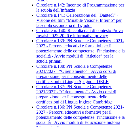
Circolare n.142: Incontro di Programmazione per
la scuola dell’infanzia
Circolare n.141: Celebrazione del “Dantedì” -
Visione del film “Mirabile Visione: Inferno” per
la scuola secondaria di I grado.
Circolare n. 140: Raccolta dati di contesto Prova
Invalsi 2025-2026 e informativa privacy
Circolare n.139: PN Scuola e Competenze 2021-
2027 - Percorsi educativi e formativi per il
potenziamento delle competenze, l’inclusione e la
socialità - Avvio moduli di “Atletica” per la
scuola primari
Circolare n.138: PN Scuola e Competenze
2021/2027 - “Orientamento” - Avvio corsi di
preparazione per il conseguimento delle
certificazioni di Lingua Spagnola DELE
Circolare n.137: PN Scuola e Competenze
2021/2027 - “Orientamento” - Avvio corsi di
preparazione per il conseguimento delle
certificazioni di Lingua Inglese Cambridge
Circolare n.136: PN Scuola e Competenze 2021-
2027 - Percorsi educativi e formativi per il
potenziamento delle competenze, l’inclusione e la
socialità - Avvio moduli di Educazione motoria