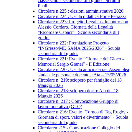
classe scuola secondaria di I grado - Scrutini
finali
Circolare n.225 : elezioni amministrative 2026
Circolare n.224 : Uscita didattica Forte Petrazza
Circolare n.223: Progetto Legalità - Incontro con
Alessio Cordaro. Giornata della Legalità
“Ricordare Capaci” - Scuola secondaria di I
grado.
Circolare n.222: Premiazione Progetto
“INGresso/ME-SANA 2025/2026” - Scuola
secondaria di I grado.
Circolare n.221: Evento “Giornate del Gioco -
Memorial Sergio Granei” - II Edizione
Circolare n.220 : Uscita anticipata per Assemblea
sindacale personale docente e Ata – 15/05/2026
Circolare n. 219: sciopero per famiglie del 18
Maggio 2026
Circolare n. 218: sciopero doc. e Ata del 18
Maggio 2026
Circolare n. 217 : Convocazione Gruppo di
lavoro operativo (GLO)
Circolare n.216: Evento “Torneo di Tag Rugby -
Giornata di sport, valori e divertimento” - Scuola
secondaria di I grado
Circolaren.215 - Convocazione Collegio dei