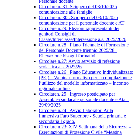
Personale docente
Circolare n. 31: Sciopero del 03/10/2025
comunicazione alle famiglie
Circolare n. 30 : Sciopero del 03/10/2025
comunicazione per il personale docente e AT
Circolare n.29: Elezioni rappresentanti dei
genitori Consigli di
Classe/Interclasse/Intersezione a.s. 2025/2026
Circolare n.28 : Piano Triennale di Formazione
del Personale Docente triennio 2025/28 -
Rilevazione bisogni formativi.
Circolare n.27: Avvio servizio di refezione
scolastica a.s. 2025/26
Circolare n.26 : Piano Educativo Individualizzato
(PEI) – Webinar formativo per la compilazione e
l’utilizzo del modello informatizzato – Incontro
regionale online
Circolaren. 25 : Ingresso posticipato per
Assemblea sindacale personale docente e Ata –
29/09/2025
Circolare n.24 : Avvio Laboratori Aula
Immersiva Faro Superiore - Scuola primaria e
secondaria I grado.
Circolare n.23: XIV Settimana della Sicurezza –
Esercitazioni di Protezione Civile “Messina