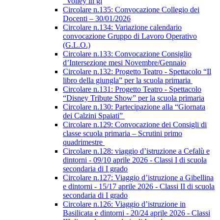
“Volley in gi
Circolare n.135: Convocazione Collegio dei
Docenti – 30/01/2026
Circolare n.134: Variazione calendario
convocazione Gruppo di Lavoro Operativo
(G.L.O.)
Circolare n.133: Convocazione Consiglio
d’Intersezione mesi Novembre/Gennaio
Circolare n.132: Progetto Teatro - Spettacolo “Il
libro della giungla” per la scuola primaria
Circolare n.131: Progetto Teatro - Spettacolo
“Disney Tribute Show” per la scuola primaria
Circolare n.130: Partecipazione alla “Giornata
dei Calzini Spaiati”
Circolare n.129: Convocazione dei Consigli di
classe scuola primaria – Scrutini primo
quadrimestre
Circolare n.128: viaggio d’istruzione a Cefalù e
dintorni - 09/10 aprile 2026 - Classi I di scuola
secondaria di I grado
Circolare n.127: Viaggio d’istruzione a Gibellina
e dintorni - 15/17 aprile 2026 - Classi II di scuola
secondaria di I grado
Circolare n.126: Viaggio d’istruzione in
Basilicata e dintorni - 20/24 aprile 2026 - Classi