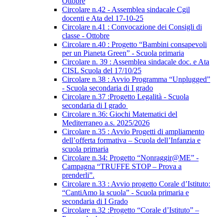
Ottobre
Circolare n.42 - Assemblea sindacale Cgil
docenti e Ata del 17-10-25
Circolare n.41 : Convocazione dei Consigli di
classe - Ottobre
Circolare n.40 : Progetto “Bambini consapevoli
per un Pianeta Green” - Scuola primaria
Circolare n. 39 : Assemblea sindacale doc. e Ata
CISL Scuola del 17/10/25
Circolare n.38 : Avvio Programma “Unplugged”
- Scuola secondaria di I grado
Circolare n.37 :Progetto Legalità - Scuola
secondaria di I grado
Circolare n.36: Giochi Matematici del
Mediterraneo a.s. 2025/2026
Circolare n.35 : Avvio Progetti di ampliamento
dell’offerta formativa – Scuola dell’Infanzia e
scuola primaria
Circolare n.34: Progetto “Nonraggir@ME” -
Campagna “TRUFFE STOP – Prova a
prenderli”.
Circolare n.33 : Avvio progetto Corale d’Istituto:
“CantiAmo la scuola” - Scuola primaria e
secondaria di I Grado
Circolare n.32 :Progetto “Corale d’Istituto” –