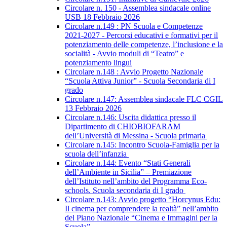
Circolare n. 150 - Assemblea sindacale online
USB 18 Febbraio 2026
Circolare n.149 : PN Scuola e Competenze
2021-2027 - Percorsi educativi e formativi per il
potenziamento delle competenze, l’inclusione e la
socialità - Avvio moduli di “Teatro” e
potenziamento lingui
Circolare n.148 : Avvio Progetto Nazionale
“Scuola Attiva Junior” - Scuola Secondaria di I
grado
Circolare n.147: Assemblea sindacale FLC CGIL
13 Febbraio 2026
Circolare n.146: Uscita didattica presso il
Dipartimento di CHIOBIOFARAM
dell’Università di Messina - Scuola primaria
Circolare n.145: Incontro Scuola-Famiglia per la
scuola dell’infanzia
Circolare n.144: Evento “Stati Generali
dell’Ambiente in Sicilia” – Premiazione
dell’Istituto nell’ambito del Programma Eco-
schools. Scuola secondaria di I grado
Circolare n.143: Avvio progetto “Horcynus Edu:
Il cinema per comprendere la realtà” nell’ambito
del Piano Nazionale “Cinema e Immagini per la
Scuola”