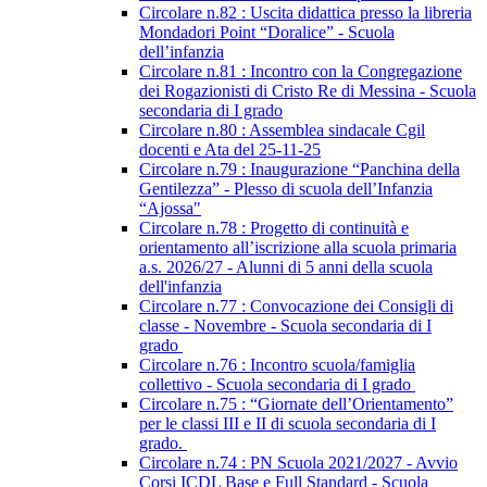
Circolare n.82 : Uscita didattica presso la libreria
Mondadori Point “Doralice” - Scuola
dell’infanzia
Circolare n.81 : Incontro con la Congregazione
dei Rogazionisti di Cristo Re di Messina - Scuola
secondaria di I grado
Circolare n.80 : Assemblea sindacale Cgil
docenti e Ata del 25-11-25
Circolare n.79 : Inaugurazione “Panchina della
Gentilezza” - Plesso di scuola dell’Infanzia
“Ajossa"
Circolare n.78 : Progetto di continuità e
orientamento all’iscrizione alla scuola primaria
a.s. 2026/27 - Alunni di 5 anni della scuola
dell'infanzia
Circolare n.77 : Convocazione dei Consigli di
classe - Novembre - Scuola secondaria di I
grado
Circolare n.76 : Incontro scuola/famiglia
collettivo - Scuola secondaria di I grado
Circolare n.75 : “Giornate dell’Orientamento”
per le classi III e II di scuola secondaria di I
grado.
Circolare n.74 : PN Scuola 2021/2027 - Avvio
Corsi ICDL Base e Full Standard - Scuola