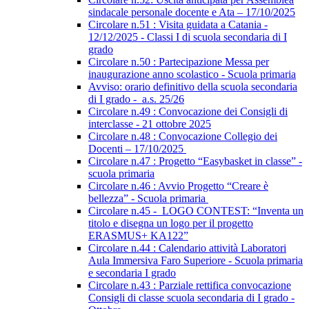
sindacale personale docente e Ata – 17/10/2025
Circolare n.51 : Visita guidata a Catania -
12/12/2025 - Classi I di scuola secondaria di I
grado
Circolare n.50 : Partecipazione Messa per
inaugurazione anno scolastico - Scuola primaria
Avviso: orario definitivo della scuola secondaria
di I grado - a.s. 25/26
Circolare n.49 : Convocazione dei Consigli di
interclasse - 21 ottobre 2025
Circolare n.48 : Convocazione Collegio dei
Docenti – 17/10/2025
Circolare n.47 : Progetto “Easybasket in classe” -
scuola primaria
Circolare n.46 : Avvio Progetto “Creare è
bellezza” - Scuola primaria
Circolare n.45 - LOGO CONTEST: “Inventa un
titolo e disegna un logo per il progetto
ERASMUS+ KA122”
Circolare n.44 : Calendario attività Laboratori
Aula Immersiva Faro Superiore - Scuola primaria
e secondaria I grado
Circolare n.43 : Parziale rettifica convocazione
Consigli di classe scuola secondaria di I grado -