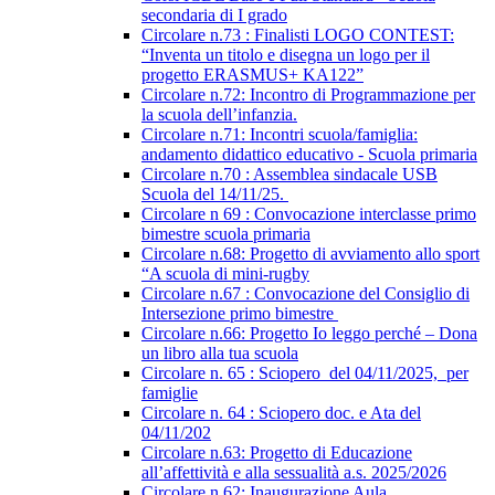
secondaria di I grado
Circolare n.73 : Finalisti LOGO CONTEST:
“Inventa un titolo e disegna un logo per il
progetto ERASMUS+ KA122”
Circolare n.72: Incontro di Programmazione per
la scuola dell’infanzia.
Circolare n.71: Incontri scuola/famiglia:
andamento didattico educativo - Scuola primaria
Circolare n.70 : Assemblea sindacale USB
Scuola del 14/11/25.
Circolare n 69 : Convocazione interclasse primo
bimestre scuola primaria
Circolare n.68: Progetto di avviamento allo sport
“A scuola di mini-rugby
Circolare n.67 : Convocazione del Consiglio di
Intersezione primo bimestre
Circolare n.66: Progetto Io leggo perché – Dona
un libro alla tua scuola
Circolare n. 65 : Sciopero del 04/11/2025, per
famiglie
Circolare n. 64 : Sciopero doc. e Ata del
04/11/202
Circolare n.63: Progetto di Educazione
all’affettività e alla sessualità a.s. 2025/2026
Circolare n.62: Inaugurazione Aula