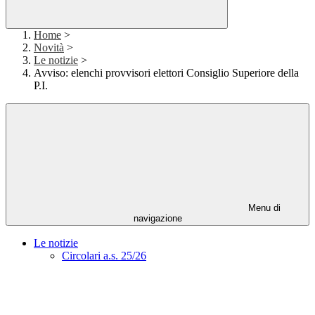
Home
>
Novità
>
Le notizie
>
Avviso: elenchi provvisori elettori Consiglio Superiore della
P.I.
Menu di
navigazione
Le notizie
Circolari a.s. 25/26