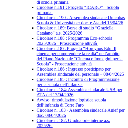
di scuola primaria
Circolare n.191 : Progetto “ICARO” - Scuola
primaria
Circolare n. 190 - Assemblea sindacale Unicobas
Scuola & Università per doc. e Ata del 15/04/26
Circolare n.189: Borsa di studio “Graziella
Catalano” a.s. 2025/2026
Circolare n.188 : Programma Eco-schools
2025/2026 - Prosecuzione attività
Circolare n.187: Progetto “Horcynus Edu: Il
cinema per comprendere la realtà” nell’ambito
del Piano Nazionale “Cinema e Immagini per la
Scuola” - Prosecuzione attività
Circolare n.186 : Ingresso posticipato per
Assemblea sindacale del personale – 08/04/2025
Circolare n.185 : Incontro di Programmazione
per la scuola dell’infanzia
Circolare n. 184: Assemblea sindacale USB per
ATA del 13/04/2026
Avviso: rimodulazione logistica scuola
dell’infanzia di Torre Faro
Circolare n. 183 - Assemblea sindacale Anief per
doc. 08/04/2026
Circolare n. 182: Graduatorie interne a.s.
2025/26