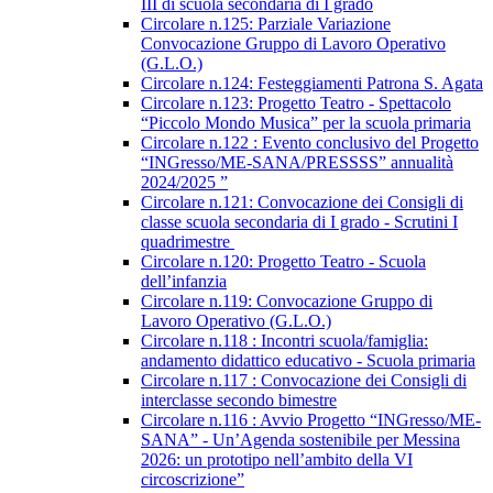
III di scuola secondaria di I grado
Circolare n.125: Parziale Variazione
Convocazione Gruppo di Lavoro Operativo
(G.L.O.)
Circolare n.124: Festeggiamenti Patrona S. Agata
Circolare n.123: Progetto Teatro - Spettacolo
“Piccolo Mondo Musica” per la scuola primaria
Circolare n.122 : Evento conclusivo del Progetto
“INGresso/ME-SANA/PRESSSS” annualità
2024/2025 ”
Circolare n.121: Convocazione dei Consigli di
classe scuola secondaria di I grado - Scrutini I
quadrimestre
Circolare n.120: Progetto Teatro - Scuola
dell’infanzia
Circolare n.119: Convocazione Gruppo di
Lavoro Operativo (G.L.O.)
Circolare n.118 : Incontri scuola/famiglia:
andamento didattico educativo - Scuola primaria
Circolare n.117 : Convocazione dei Consigli di
interclasse secondo bimestre
Circolare n.116 : Avvio Progetto “INGresso/ME-
SANA” - Un’Agenda sostenibile per Messina
2026: un prototipo nell’ambito della VI
circoscrizione”