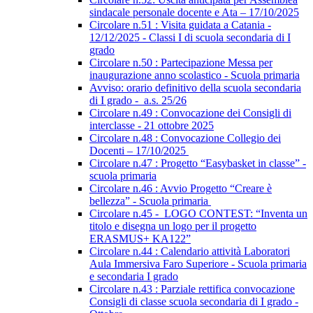
sindacale personale docente e Ata – 17/10/2025
Circolare n.51 : Visita guidata a Catania -
12/12/2025 - Classi I di scuola secondaria di I
grado
Circolare n.50 : Partecipazione Messa per
inaugurazione anno scolastico - Scuola primaria
Avviso: orario definitivo della scuola secondaria
di I grado - a.s. 25/26
Circolare n.49 : Convocazione dei Consigli di
interclasse - 21 ottobre 2025
Circolare n.48 : Convocazione Collegio dei
Docenti – 17/10/2025
Circolare n.47 : Progetto “Easybasket in classe” -
scuola primaria
Circolare n.46 : Avvio Progetto “Creare è
bellezza” - Scuola primaria
Circolare n.45 - LOGO CONTEST: “Inventa un
titolo e disegna un logo per il progetto
ERASMUS+ KA122”
Circolare n.44 : Calendario attività Laboratori
Aula Immersiva Faro Superiore - Scuola primaria
e secondaria I grado
Circolare n.43 : Parziale rettifica convocazione
Consigli di classe scuola secondaria di I grado -