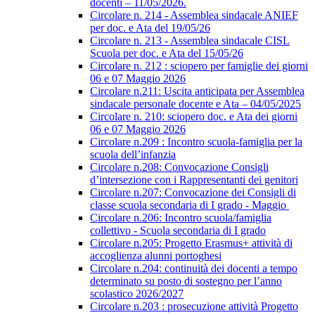
docenti – 11/05/2026.
Circolare n. 214 - Assemblea sindacale ANIEF
per doc. e Ata del 19/05/26
Circolare n. 213 - Assemblea sindacale CISL
Scuola per doc. e Ata del 15/05/26
Circolare n. 212 : sciopero per famiglie dei giorni
06 e 07 Maggio 2026
Circolare n.211: Uscita anticipata per Assemblea
sindacale personale docente e Ata – 04/05/2025
Circolare n. 210: sciopero doc. e Ata dei giorni
06 e 07 Maggio 2026
Circolare n.209 : Incontro scuola-famiglia per la
scuola dell’infanzia
Circolare n.208: Convocazione Consigli
d’intersezione con i Rappresentanti dei genitori
Circolare n.207: Convocazione dei Consigli di
classe scuola secondaria di I grado - Maggio
Circolare n.206: Incontro scuola/famiglia
collettivo - Scuola secondaria di I grado
Circolare n.205: Progetto Erasmus+ attività di
accoglienza alunni portoghesi
Circolare n.204: continuità dei docenti a tempo
determinato su posto di sostegno per l’anno
scolastico 2026/2027
Circolare n.203 : prosecuzione attività Progetto