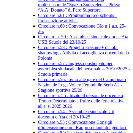
multisensoriale “Spazio Snoezelen” - Plesso
“A.A. Donato” di Faro Superiore
Circolare n.61 : Programma Eco-schools -
Prosecuzione attività
Circolare n.60 : Convocazione Glo n 1 a.s. 25-
26.
Circolare n. 59 : Assemblea sindacale doc. e Ata
USB Scuola del 23/10/25
Circolare n.58 : Progetto Erasmus+ di Job-
shadowing - Attività di accoglienza docenti della
Polonia
Circolare n.57 : Ingresso posticipato per
assemblea sindacale del personale – 20/10/2025 -
Scuola primaria
Circolare n.56: Invito alle gare del Campionato
Nazionale Lega Volley Femminile Seria A2 -
Stagione sportiva 25/26
Circolare n. 55 : Invito al personale docente a
Tempo Determinato a fruire delle ferie relative
all'a. s. 2025.2026
Circolare n.54 - Assemblea sindacale Uil
docentin e Ata del 20-10-25
Circolare n.53 : Convocazione Consigli
d’intersezione con i Rappresentanti dei genitori
Circolare n.52: Uscita anticipata per Assemblea