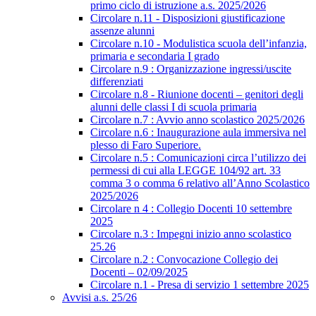
primo ciclo di istruzione a.s. 2025/2026
Circolare n.11 - Disposizioni giustificazione
assenze alunni
Circolare n.10 - Modulistica scuola dell’infanzia,
primaria e secondaria I grado
Circolare n.9 : Organizzazione ingressi/uscite
differenziati
Circolare n.8 - Riunione docenti – genitori degli
alunni delle classi I di scuola primaria
Circolare n.7 : Avvio anno scolastico 2025/2026
Circolare n.6 : Inaugurazione aula immersiva nel
plesso di Faro Superiore.
Circolare n.5 : Comunicazioni circa l’utilizzo dei
permessi di cui alla LEGGE 104/92 art. 33
comma 3 o comma 6 relativo all’Anno Scolastico
2025/2026
Circolare n 4 : Collegio Docenti 10 settembre
2025
Circolare n.3 : Impegni inizio anno scolastico
25.26
Circolare n.2 : Convocazione Collegio dei
Docenti – 02/09/2025
Circolare n.1 - Presa di servizio 1 settembre 2025
Avvisi a.s. 25/26