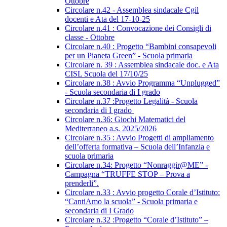
Ottobre
Circolare n.42 - Assemblea sindacale Cgil
docenti e Ata del 17-10-25
Circolare n.41 : Convocazione dei Consigli di
classe - Ottobre
Circolare n.40 : Progetto “Bambini consapevoli
per un Pianeta Green” - Scuola primaria
Circolare n. 39 : Assemblea sindacale doc. e Ata
CISL Scuola del 17/10/25
Circolare n.38 : Avvio Programma “Unplugged”
- Scuola secondaria di I grado
Circolare n.37 :Progetto Legalità - Scuola
secondaria di I grado
Circolare n.36: Giochi Matematici del
Mediterraneo a.s. 2025/2026
Circolare n.35 : Avvio Progetti di ampliamento
dell’offerta formativa – Scuola dell’Infanzia e
scuola primaria
Circolare n.34: Progetto “Nonraggir@ME” -
Campagna “TRUFFE STOP – Prova a
prenderli”.
Circolare n.33 : Avvio progetto Corale d’Istituto:
“CantiAmo la scuola” - Scuola primaria e
secondaria di I Grado
Circolare n.32 :Progetto “Corale d’Istituto” –