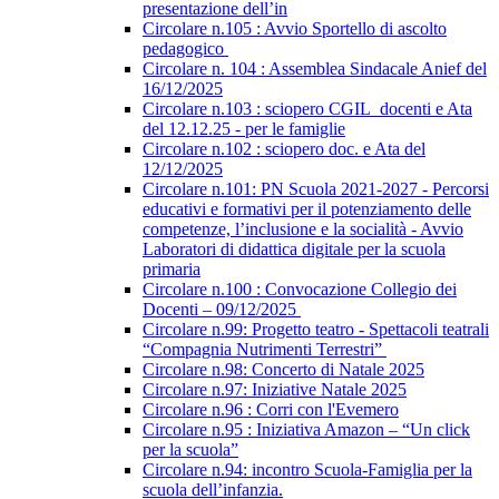
presentazione dell’in
Circolare n.105 : Avvio Sportello di ascolto
pedagogico
Circolare n. 104 : Assemblea Sindacale Anief del
16/12/2025
Circolare n.103 : sciopero CGIL_docenti e Ata
del 12.12.25 - per le famiglie
Circolare n.102 : sciopero doc. e Ata del
12/12/2025
Circolare n.101: PN Scuola 2021-2027 - Percorsi
educativi e formativi per il potenziamento delle
competenze, l’inclusione e la socialità - Avvio
Laboratori di didattica digitale per la scuola
primaria
Circolare n.100 : Convocazione Collegio dei
Docenti – 09/12/2025
Circolare n.99: Progetto teatro - Spettacoli teatrali
“Compagnia Nutrimenti Terrestri”
Circolare n.98: Concerto di Natale 2025
Circolare n.97: Iniziative Natale 2025
Circolare n.96 : Corri con l'Evemero
Circolare n.95 : Iniziativa Amazon – “Un click
per la scuola”
Circolare n.94: incontro Scuola-Famiglia per la
scuola dell’infanzia.