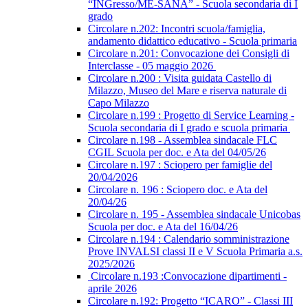
“INGresso/ME-SANA” - Scuola secondaria di I
grado
Circolare n.202: Incontri scuola/famiglia,
andamento didattico educativo - Scuola primaria
Circolare n.201: Convocazione dei Consigli di
Interclasse - 05 maggio 2026
Circolare n.200 : Visita guidata Castello di
Milazzo, Museo del Mare e riserva naturale di
Capo Milazzo
Circolare n.199 : Progetto di Service Learning -
Scuola secondaria di I grado e scuola primaria
Circolare n.198 - Assemblea sindacale FLC
CGIL Scuola per doc. e Ata del 04/05/26
Circolare n.197 : Sciopero per famiglie del
20/04/2026
Circolare n. 196 : Sciopero doc. e Ata del
20/04/26
Circolare n. 195 - Assemblea sindacale Unicobas
Scuola per doc. e Ata del 16/04/26
Circolare n.194 : Calendario somministrazione
Prove INVALSI classi II e V Scuola Primaria a.s.
2025/2026
Circolare n.193 :Convocazione dipartimenti -
aprile 2026
Circolare n.192: Progetto “ICARO” - Classi III