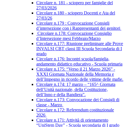
Circolare n. 181 - sciopero per famiglie del
27/03/2026
Circolare n.180 - sciopero Docenti e Ata del
27/03/26
Circolare n.179 : Convocazione Consigli
d’intersezione con i Rappresentanti dei genitori
Circolare n.178: Convocazione Consiglio
d’Intersezione mesi Febbraio/Marzo
Circolare n.177: Riunione preliminare alle Prove
INVALSI CBT classi III Scuola Secondaria di I
grado
Circolare n.176: Incontri scuola/famiglia,
andamento didattico educativo - Scuola primaria
Circolare n.175: “Verso il 21 Marzo 2026” -
XXXI Giornata Nazionale della Memoria e
dell’Impegno in ricordo delle vittime delle mafie.
Circolare n.174: 17 marzo – “165^ Giornata
dell’Unità nazionale, della Costituzione,
dell’Inno e della Bandiera”.
Circolare n.173: Convocazione dei Consigli di
classe - Marzo
Circolare n.172: Referendum costituzionale
2026
Circolare n.171: Attività di orientamento
“UniStem Day” - Scuola secondaria di I grado