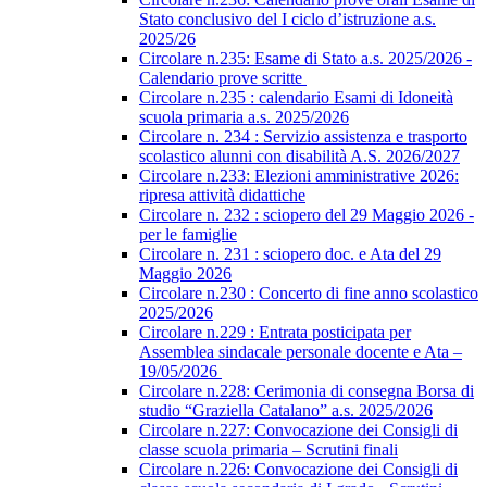
Stato conclusivo del I ciclo d’istruzione a.s.
2025/26
Circolare n.235: Esame di Stato a.s. 2025/2026 -
Calendario prove scritte
Circolare n.235 : calendario Esami di Idoneità
scuola primaria a.s. 2025/2026
Circolare n. 234 : Servizio assistenza e trasporto
scolastico alunni con disabilità A.S. 2026/2027
Circolare n.233: Elezioni amministrative 2026:
ripresa attività didattiche
Circolare n. 232 : sciopero del 29 Maggio 2026 -
per le famiglie
Circolare n. 231 : sciopero doc. e Ata del 29
Maggio 2026
Circolare n.230 : Concerto di fine anno scolastico
2025/2026
Circolare n.229 : Entrata posticipata per
Assemblea sindacale personale docente e Ata –
19/05/2026
Circolare n.228: Cerimonia di consegna Borsa di
studio “Graziella Catalano” a.s. 2025/2026
Circolare n.227: Convocazione dei Consigli di
classe scuola primaria – Scrutini finali
Circolare n.226: Convocazione dei Consigli di