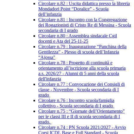
Circolare n.82 : Uscita didattica presso la libreria
Mondadori Point “Doralice” - Scuola
dell’infanzia
Circolare n.81 : Incontro con la Congregazione
dei Rogazionisti di Cristo Re di Messina - Scuola
secondaria di I grado
Circolare n.80 : Assemblea sindacale Cgil
docenti e Ata del 25-11-25
Circolare n.79 : Inaugurazione “Panchina della
Gentilezza” - Plesso di scuola dell’Infanzia
“Ajossa"
Circolare n.78 : Progetto di continuità e
orientamento all’iscrizione alla scuola primaria
a.s. 2026/27 - Alunni di 5 anni della scuola
dell'infanzia
Circolare n.77 : Convocazione dei Consigli di
classe - Novembre - Scuola secondaria di I
grado
Circolare n.76 : Incontro scuola/famiglia
collettivo - Scuola secondaria di I grado
Circolare n.75 : “Giornate dell’Orientamento”
per le classi III e II di scuola secondaria di I
grado.
Circolare n.74 : PN Scuola 2021/2027 - Avvio
Corsi ICDL Base e Full Standard - Scuola