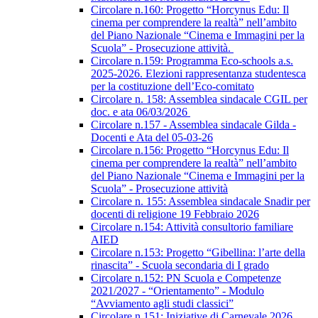
Circolare n.160: Progetto “Horcynus Edu: Il
cinema per comprendere la realtà” nell’ambito
del Piano Nazionale “Cinema e Immagini per la
Scuola” - Prosecuzione attività.
Circolare n.159: Programma Eco-schools a.s.
2025-2026. Elezioni rappresentanza studentesca
per la costituzione dell’Eco-comitato
Circolare n. 158: Assemblea sindacale CGIL per
doc. e ata 06/03/2026
Circolare n.157 - Assemblea sindacale Gilda -
Docenti e Ata del 05-03-26
Circolare n.156: Progetto “Horcynus Edu: Il
cinema per comprendere la realtà” nell’ambito
del Piano Nazionale “Cinema e Immagini per la
Scuola” - Prosecuzione attività
Circolare n. 155: Assemblea sindacale Snadir per
docenti di religione 19 Febbraio 2026
Circolare n.154: Attività consultorio familiare
AIED
Circolare n.153: Progetto “Gibellina: l’arte della
rinascita” - Scuola secondaria di I grado
Circolare n.152: PN Scuola e Competenze
2021/2027 - “Orientamento” - Modulo
“Avviamento agli studi classici”
Circolare n.151: Iniziative di Carnevale 2026