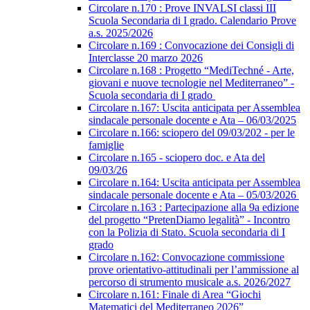
Circolare n.170 : Prove INVALSI classi III
Scuola Secondaria di I grado. Calendario Prove
a.s. 2025/2026
Circolare n.169 : Convocazione dei Consigli di
Interclasse 20 marzo 2026
Circolare n.168 : Progetto “MediTechné - Arte,
giovani e nuove tecnologie nel Mediterraneo” -
Scuola secondaria di I grado
Circolare n.167: Uscita anticipata per Assemblea
sindacale personale docente e Ata – 06/03/2025
Circolare n.166: sciopero del 09/03/202 - per le
famiglie
Circolare n.165 - sciopero doc. e Ata del
09/03/26
Circolare n.164: Uscita anticipata per Assemblea
sindacale personale docente e Ata – 05/03/2026
Circolare n.163 : Partecipazione alla 9a edizione
del progetto “PretenDiamo legalità” - Incontro
con la Polizia di Stato. Scuola secondaria di I
grado
Circolare n.162: Convocazione commissione
prove orientativo-attitudinali per l’ammissione al
percorso di strumento musicale a.s. 2026/2027
Circolare n.161: Finale di Area “Giochi
Matematici del Mediterraneo 2026”