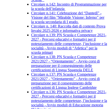
Circolare n.142: Incontro di Programmazione per
la scuola dell’infanzia
Circolare n.141: Celebrazione del “Dantedì” -
Visione del film “Mirabile Visione: Inferno” per
la scuola secondaria di I grado.
Circolare n. 140: Raccolta dati di contesto Prova
Invalsi 2025-2026 e informativa privacy
Circolare n.139: PN Scuola e Competenze 2021-
2027 - Percorsi educativi e formativi per il
potenziamento delle competenze, l’inclusione e la
socialità - Avvio moduli di “Atletica” per la
scuola primari
Circolare n.138: PN Scuola e Competenze
2021/2027 - “Orientamento” - Avvio corsi di
preparazione per il conseguimento delle
certificazioni di Lingua Spagnola DELE
Circolare n.137: PN Scuola e Competenze
2021/2027 - “Orientamento” - Avvio corsi di
preparazione per il conseguimento delle
certificazioni di Lingua Inglese Cambridge
Circolare n.136: PN Scuola e Competenze 2021-
2027 - Percorsi educativi e formativi per il
potenziamento delle competenze, l’inclusione e la
socialità - Avvio moduli di Educazione motoria