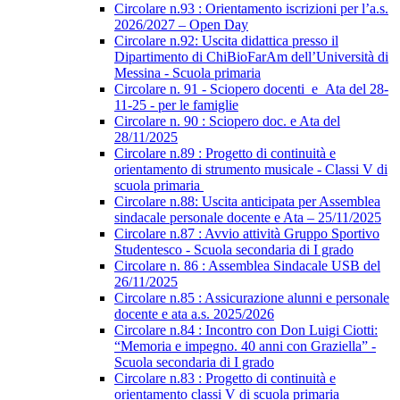
Circolare n.93 : Orientamento iscrizioni per l’a.s.
2026/2027 – Open Day
Circolare n.92: Uscita didattica presso il
Dipartimento di ChiBioFarAm dell’Università di
Messina - Scuola primaria
Circolare n. 91 - Sciopero docenti_e_Ata del 28-
11-25 - per le famiglie
Circolare n. 90 : Sciopero doc. e Ata del
28/11/2025
Circolare n.89 : Progetto di continuità e
orientamento di strumento musicale - Classi V di
scuola primaria
Circolare n.88: Uscita anticipata per Assemblea
sindacale personale docente e Ata – 25/11/2025
Circolare n.87 : Avvio attività Gruppo Sportivo
Studentesco - Scuola secondaria di I grado
Circolare n. 86 : Assemblea Sindacale USB del
26/11/2025
Circolare n.85 : Assicurazione alunni e personale
docente e ata a.s. 2025/2026
Circolare n.84 : Incontro con Don Luigi Ciotti:
“Memoria e impegno. 40 anni con Graziella” -
Scuola secondaria di I grado
Circolare n.83 : Progetto di continuità e
orientamento classi V di scuola primaria