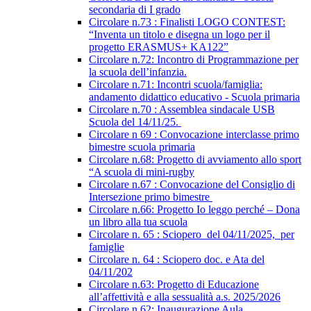
secondaria di I grado
Circolare n.73 : Finalisti LOGO CONTEST:
“Inventa un titolo e disegna un logo per il
progetto ERASMUS+ KA122”
Circolare n.72: Incontro di Programmazione per
la scuola dell’infanzia.
Circolare n.71: Incontri scuola/famiglia:
andamento didattico educativo - Scuola primaria
Circolare n.70 : Assemblea sindacale USB
Scuola del 14/11/25.
Circolare n 69 : Convocazione interclasse primo
bimestre scuola primaria
Circolare n.68: Progetto di avviamento allo sport
“A scuola di mini-rugby
Circolare n.67 : Convocazione del Consiglio di
Intersezione primo bimestre
Circolare n.66: Progetto Io leggo perché – Dona
un libro alla tua scuola
Circolare n. 65 : Sciopero del 04/11/2025, per
famiglie
Circolare n. 64 : Sciopero doc. e Ata del
04/11/202
Circolare n.63: Progetto di Educazione
all’affettività e alla sessualità a.s. 2025/2026
Circolare n.62: Inaugurazione Aula