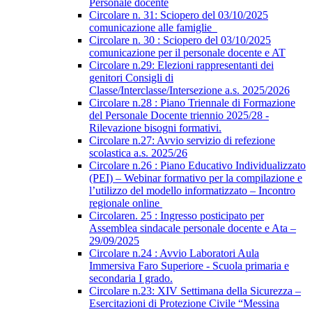
Personale docente
Circolare n. 31: Sciopero del 03/10/2025
comunicazione alle famiglie
Circolare n. 30 : Sciopero del 03/10/2025
comunicazione per il personale docente e AT
Circolare n.29: Elezioni rappresentanti dei
genitori Consigli di
Classe/Interclasse/Intersezione a.s. 2025/2026
Circolare n.28 : Piano Triennale di Formazione
del Personale Docente triennio 2025/28 -
Rilevazione bisogni formativi.
Circolare n.27: Avvio servizio di refezione
scolastica a.s. 2025/26
Circolare n.26 : Piano Educativo Individualizzato
(PEI) – Webinar formativo per la compilazione e
l’utilizzo del modello informatizzato – Incontro
regionale online
Circolaren. 25 : Ingresso posticipato per
Assemblea sindacale personale docente e Ata –
29/09/2025
Circolare n.24 : Avvio Laboratori Aula
Immersiva Faro Superiore - Scuola primaria e
secondaria I grado.
Circolare n.23: XIV Settimana della Sicurezza –
Esercitazioni di Protezione Civile “Messina