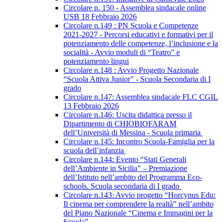
Circolare n. 150 - Assemblea sindacale online
USB 18 Febbraio 2026
Circolare n.149 : PN Scuola e Competenze
2021-2027 - Percorsi educativi e formativi per il
potenziamento delle competenze, l’inclusione e la
socialità - Avvio moduli di “Teatro” e
potenziamento lingui
Circolare n.148 : Avvio Progetto Nazionale
“Scuola Attiva Junior” - Scuola Secondaria di I
grado
Circolare n.147: Assemblea sindacale FLC CGIL
13 Febbraio 2026
Circolare n.146: Uscita didattica presso il
Dipartimento di CHIOBIOFARAM
dell’Università di Messina - Scuola primaria
Circolare n.145: Incontro Scuola-Famiglia per la
scuola dell’infanzia
Circolare n.144: Evento “Stati Generali
dell’Ambiente in Sicilia” – Premiazione
dell’Istituto nell’ambito del Programma Eco-
schools. Scuola secondaria di I grado
Circolare n.143: Avvio progetto “Horcynus Edu:
Il cinema per comprendere la realtà” nell’ambito
del Piano Nazionale “Cinema e Immagini per la
Scuola”