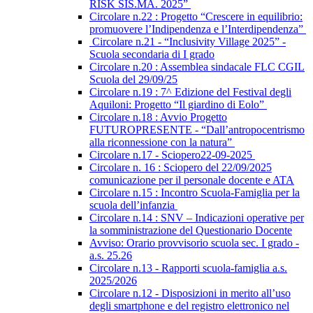
RISK SIS.MA. 2025”
Circolare n.22 : Progetto “Crescere in equilibrio:
promuovere l’Indipendenza e l’Interdipendenza”
Circolare n.21 - “Inclusivity Village 2025” -
Scuola secondaria di I grado
Circolare n.20 : Assemblea sindacale FLC CGIL
Scuola del 29/09/25
Circolare n.19 : 7^ Edizione del Festival degli
Aquiloni: Progetto “Il giardino di Eolo”
Circolare n.18 : Avvio Progetto
FUTUROPRESENTE - “Dall’antropocentrismo
alla riconnessione con la natura”
Circolare n.17 - Sciopero22-09-2025
Circolare n. 16 : Sciopero del 22/09/2025
comunicazione per il personale docente e ATA
Circolare n.15 : Incontro Scuola-Famiglia per la
scuola dell’infanzia
Circolare n.14 : SNV – Indicazioni operative per
la somministrazione del Questionario Docente
Avviso: Orario provvisorio scuola sec. I grado -
a.s. 25.26
Circolare n.13 - Rapporti scuola-famiglia a.s.
2025/2026
Circolare n.12 - Disposizioni in merito all’uso
degli smartphone e del registro elettronico nel