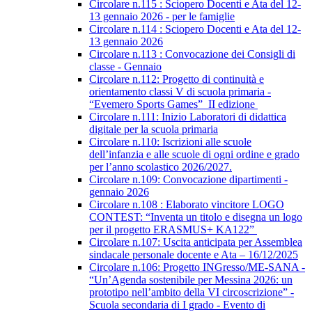
Circolare n.115 : Sciopero Docenti e Ata del 12-
13 gennaio 2026 - per le famiglie
Circolare n.114 : Sciopero Docenti e Ata del 12-
13 gennaio 2026
Circolare n.113 : Convocazione dei Consigli di
classe - Gennaio
Circolare n.112: Progetto di continuità e
orientamento classi V di scuola primaria -
“Evemero Sports Games” II edizione
Circolare n.111: Inizio Laboratori di didattica
digitale per la scuola primaria
Circolare n.110: Iscrizioni alle scuole
dell’infanzia e alle scuole di ogni ordine e grado
per l’anno scolastico 2026/2027.
Circolare n.109: Convocazione dipartimenti -
gennaio 2026
Circolare n.108 : Elaborato vincitore LOGO
CONTEST: “Inventa un titolo e disegna un logo
per il progetto ERASMUS+ KA122”
Circolare n.107: Uscita anticipata per Assemblea
sindacale personale docente e Ata – 16/12/2025
Circolare n.106: Progetto INGresso/ME-SANA -
“Un’Agenda sostenibile per Messina 2026: un
prototipo nell’ambito della VI circoscrizione” -
Scuola secondaria di I grado - Evento di