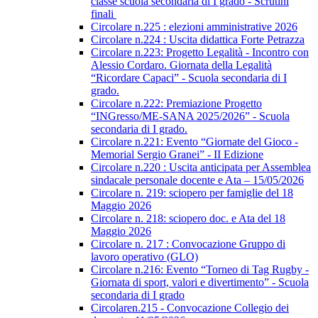
classe scuola secondaria di I grado - Scrutini
finali
Circolare n.225 : elezioni amministrative 2026
Circolare n.224 : Uscita didattica Forte Petrazza
Circolare n.223: Progetto Legalità - Incontro con
Alessio Cordaro. Giornata della Legalità
“Ricordare Capaci” - Scuola secondaria di I
grado.
Circolare n.222: Premiazione Progetto
“INGresso/ME-SANA 2025/2026” - Scuola
secondaria di I grado.
Circolare n.221: Evento “Giornate del Gioco -
Memorial Sergio Granei” - II Edizione
Circolare n.220 : Uscita anticipata per Assemblea
sindacale personale docente e Ata – 15/05/2026
Circolare n. 219: sciopero per famiglie del 18
Maggio 2026
Circolare n. 218: sciopero doc. e Ata del 18
Maggio 2026
Circolare n. 217 : Convocazione Gruppo di
lavoro operativo (GLO)
Circolare n.216: Evento “Torneo di Tag Rugby -
Giornata di sport, valori e divertimento” - Scuola
secondaria di I grado
Circolaren.215 - Convocazione Collegio dei