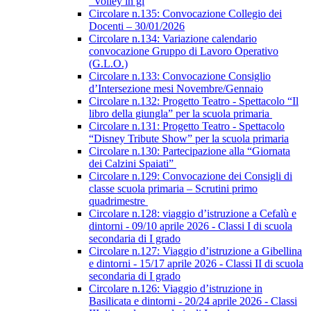
“Volley in gi
Circolare n.135: Convocazione Collegio dei
Docenti – 30/01/2026
Circolare n.134: Variazione calendario
convocazione Gruppo di Lavoro Operativo
(G.L.O.)
Circolare n.133: Convocazione Consiglio
d’Intersezione mesi Novembre/Gennaio
Circolare n.132: Progetto Teatro - Spettacolo “Il
libro della giungla” per la scuola primaria
Circolare n.131: Progetto Teatro - Spettacolo
“Disney Tribute Show” per la scuola primaria
Circolare n.130: Partecipazione alla “Giornata
dei Calzini Spaiati”
Circolare n.129: Convocazione dei Consigli di
classe scuola primaria – Scrutini primo
quadrimestre
Circolare n.128: viaggio d’istruzione a Cefalù e
dintorni - 09/10 aprile 2026 - Classi I di scuola
secondaria di I grado
Circolare n.127: Viaggio d’istruzione a Gibellina
e dintorni - 15/17 aprile 2026 - Classi II di scuola
secondaria di I grado
Circolare n.126: Viaggio d’istruzione in
Basilicata e dintorni - 20/24 aprile 2026 - Classi