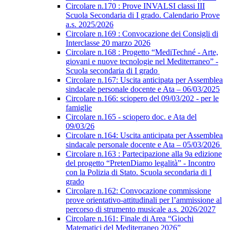
Circolare n.170 : Prove INVALSI classi III
Scuola Secondaria di I grado. Calendario Prove
a.s. 2025/2026
Circolare n.169 : Convocazione dei Consigli di
Interclasse 20 marzo 2026
Circolare n.168 : Progetto “MediTechné - Arte,
giovani e nuove tecnologie nel Mediterraneo” -
Scuola secondaria di I grado
Circolare n.167: Uscita anticipata per Assemblea
sindacale personale docente e Ata – 06/03/2025
Circolare n.166: sciopero del 09/03/202 - per le
famiglie
Circolare n.165 - sciopero doc. e Ata del
09/03/26
Circolare n.164: Uscita anticipata per Assemblea
sindacale personale docente e Ata – 05/03/2026
Circolare n.163 : Partecipazione alla 9a edizione
del progetto “PretenDiamo legalità” - Incontro
con la Polizia di Stato. Scuola secondaria di I
grado
Circolare n.162: Convocazione commissione
prove orientativo-attitudinali per l’ammissione al
percorso di strumento musicale a.s. 2026/2027
Circolare n.161: Finale di Area “Giochi
Matematici del Mediterraneo 2026”