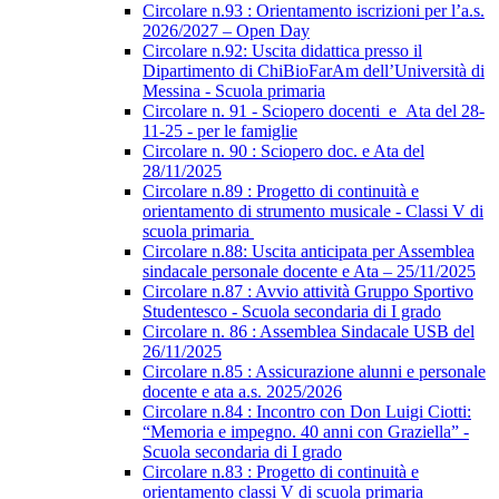
Circolare n.93 : Orientamento iscrizioni per l’a.s.
2026/2027 – Open Day
Circolare n.92: Uscita didattica presso il
Dipartimento di ChiBioFarAm dell’Università di
Messina - Scuola primaria
Circolare n. 91 - Sciopero docenti_e_Ata del 28-
11-25 - per le famiglie
Circolare n. 90 : Sciopero doc. e Ata del
28/11/2025
Circolare n.89 : Progetto di continuità e
orientamento di strumento musicale - Classi V di
scuola primaria
Circolare n.88: Uscita anticipata per Assemblea
sindacale personale docente e Ata – 25/11/2025
Circolare n.87 : Avvio attività Gruppo Sportivo
Studentesco - Scuola secondaria di I grado
Circolare n. 86 : Assemblea Sindacale USB del
26/11/2025
Circolare n.85 : Assicurazione alunni e personale
docente e ata a.s. 2025/2026
Circolare n.84 : Incontro con Don Luigi Ciotti:
“Memoria e impegno. 40 anni con Graziella” -
Scuola secondaria di I grado
Circolare n.83 : Progetto di continuità e
orientamento classi V di scuola primaria