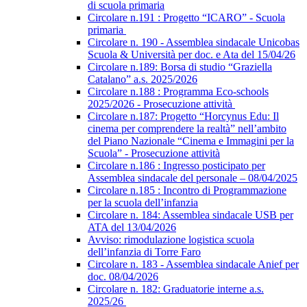
di scuola primaria
Circolare n.191 : Progetto “ICARO” - Scuola
primaria
Circolare n. 190 - Assemblea sindacale Unicobas
Scuola & Università per doc. e Ata del 15/04/26
Circolare n.189: Borsa di studio “Graziella
Catalano” a.s. 2025/2026
Circolare n.188 : Programma Eco-schools
2025/2026 - Prosecuzione attività
Circolare n.187: Progetto “Horcynus Edu: Il
cinema per comprendere la realtà” nell’ambito
del Piano Nazionale “Cinema e Immagini per la
Scuola” - Prosecuzione attività
Circolare n.186 : Ingresso posticipato per
Assemblea sindacale del personale – 08/04/2025
Circolare n.185 : Incontro di Programmazione
per la scuola dell’infanzia
Circolare n. 184: Assemblea sindacale USB per
ATA del 13/04/2026
Avviso: rimodulazione logistica scuola
dell’infanzia di Torre Faro
Circolare n. 183 - Assemblea sindacale Anief per
doc. 08/04/2026
Circolare n. 182: Graduatorie interne a.s.
2025/26