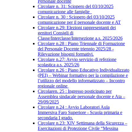
Personale docente
Circolare n. 31: Sciopero del 03/10/2025
comunicazione alle famiglie
Circolare n. 30 : Sciopero del 03/10/2025
comunicazione per il personale docente e AT
Circolare n.29: Elezioni rappresentanti dei
genitori Consigli di
Classe/Interclasse/Intersezione a.s. 2025/2026
Circolare n.28 : Piano Triennale di Formazione
del Personale Docente triennio 2025/28 -
Rilevazione bisogni formativi.
Circolare n.27: Avvio servizio di refezione
scolastica a.s. 2025/26
Circolare n.26 : Piano Educativo Individualizzato
(PEI) – Webinar formativo per la compilazione e
l’utilizzo del modello informatizzato – Incontro
regionale online
Circolaren. 25 : Ingresso posticipato per
Assemblea sindacale personale docente e Ata –
29/09/2025
Circolare n.24 : Avvio Laboratori Aula
Immersiva Faro Superiore - Scuola primaria e
secondaria I grado.
Circolare n.23: XIV Settimana della Sicurezza –
Esercitazioni di Protezione Civile “Messina