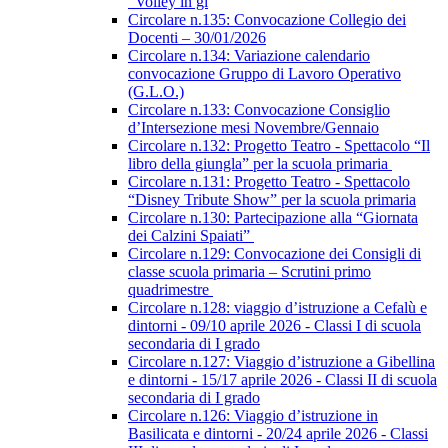
“Volley in gi
Circolare n.135: Convocazione Collegio dei
Docenti – 30/01/2026
Circolare n.134: Variazione calendario
convocazione Gruppo di Lavoro Operativo
(G.L.O.)
Circolare n.133: Convocazione Consiglio
d’Intersezione mesi Novembre/Gennaio
Circolare n.132: Progetto Teatro - Spettacolo “Il
libro della giungla” per la scuola primaria
Circolare n.131: Progetto Teatro - Spettacolo
“Disney Tribute Show” per la scuola primaria
Circolare n.130: Partecipazione alla “Giornata
dei Calzini Spaiati”
Circolare n.129: Convocazione dei Consigli di
classe scuola primaria – Scrutini primo
quadrimestre
Circolare n.128: viaggio d’istruzione a Cefalù e
dintorni - 09/10 aprile 2026 - Classi I di scuola
secondaria di I grado
Circolare n.127: Viaggio d’istruzione a Gibellina
e dintorni - 15/17 aprile 2026 - Classi II di scuola
secondaria di I grado
Circolare n.126: Viaggio d’istruzione in
Basilicata e dintorni - 20/24 aprile 2026 - Classi