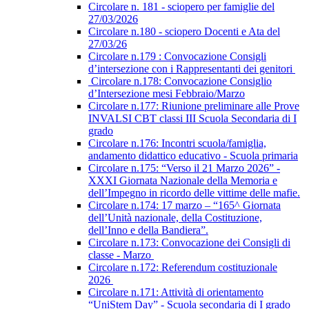
Circolare n. 181 - sciopero per famiglie del
27/03/2026
Circolare n.180 - sciopero Docenti e Ata del
27/03/26
Circolare n.179 : Convocazione Consigli
d’intersezione con i Rappresentanti dei genitori
Circolare n.178: Convocazione Consiglio
d’Intersezione mesi Febbraio/Marzo
Circolare n.177: Riunione preliminare alle Prove
INVALSI CBT classi III Scuola Secondaria di I
grado
Circolare n.176: Incontri scuola/famiglia,
andamento didattico educativo - Scuola primaria
Circolare n.175: “Verso il 21 Marzo 2026” -
XXXI Giornata Nazionale della Memoria e
dell’Impegno in ricordo delle vittime delle mafie.
Circolare n.174: 17 marzo – “165^ Giornata
dell’Unità nazionale, della Costituzione,
dell’Inno e della Bandiera”.
Circolare n.173: Convocazione dei Consigli di
classe - Marzo
Circolare n.172: Referendum costituzionale
2026
Circolare n.171: Attività di orientamento
“UniStem Day” - Scuola secondaria di I grado