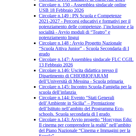
Circolare n. 150 - Assemblea sindacale online
USB 18 Febbraio 2026
Circolare n.149 : PN Scuola e Competenze
2021-2027 - Percorsi educativi e formativi per il
potenziamento delle competenze, l’inclusione e la
socialità - Avvio moduli di “Teatro” e
potenziamento lingui
Circolare n.148 : Avvio Progetto Nazionale
“Scuola Attiva Junior” - Scuola Secondaria di I
grado
Circolare n.147: Assemblea sindacale FLC CGIL
13 Febbraio 2026
Circolare n.146: Uscita didattica presso il
Dipartimento di CHIOBIOFARAM
dell’Università di Messina - Scuola primaria
Circolare n.145: Incontro Scuola-Famiglia per la
scuola dell’infanzia
Circolare n.144: Evento “Stati Generali
dell’Ambiente in Sicilia” – Premiazione
dell’Istituto nell’ambito del Programma Eco-
schools. Scuola secondaria di I grado
Circolare n.143: Avvio progetto “Horcynus Edu:
Il cinema per comprendere la realtà” nell’ambito
del Piano Nazionale “Cinema e Immagini per la
Scuola”