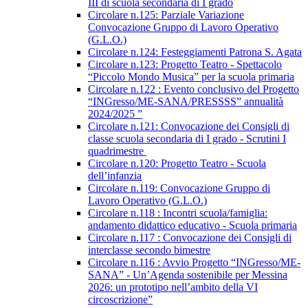
III di scuola secondaria di I grado
Circolare n.125: Parziale Variazione
Convocazione Gruppo di Lavoro Operativo
(G.L.O.)
Circolare n.124: Festeggiamenti Patrona S. Agata
Circolare n.123: Progetto Teatro - Spettacolo
“Piccolo Mondo Musica” per la scuola primaria
Circolare n.122 : Evento conclusivo del Progetto
“INGresso/ME-SANA/PRESSSS” annualità
2024/2025 ”
Circolare n.121: Convocazione dei Consigli di
classe scuola secondaria di I grado - Scrutini I
quadrimestre
Circolare n.120: Progetto Teatro - Scuola
dell’infanzia
Circolare n.119: Convocazione Gruppo di
Lavoro Operativo (G.L.O.)
Circolare n.118 : Incontri scuola/famiglia:
andamento didattico educativo - Scuola primaria
Circolare n.117 : Convocazione dei Consigli di
interclasse secondo bimestre
Circolare n.116 : Avvio Progetto “INGresso/ME-
SANA” - Un’Agenda sostenibile per Messina
2026: un prototipo nell’ambito della VI
circoscrizione”