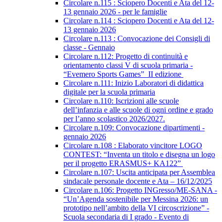
Circolare n.115 : Sciopero Docenti e Ata del 12-
13 gennaio 2026 - per le famiglie
Circolare n.114 : Sciopero Docenti e Ata del 12-
13 gennaio 2026
Circolare n.113 : Convocazione dei Consigli di
classe - Gennaio
Circolare n.112: Progetto di continuità e
orientamento classi V di scuola primaria -
“Evemero Sports Games” II edizione
Circolare n.111: Inizio Laboratori di didattica
digitale per la scuola primaria
Circolare n.110: Iscrizioni alle scuole
dell’infanzia e alle scuole di ogni ordine e grado
per l’anno scolastico 2026/2027.
Circolare n.109: Convocazione dipartimenti -
gennaio 2026
Circolare n.108 : Elaborato vincitore LOGO
CONTEST: “Inventa un titolo e disegna un logo
per il progetto ERASMUS+ KA122”
Circolare n.107: Uscita anticipata per Assemblea
sindacale personale docente e Ata – 16/12/2025
Circolare n.106: Progetto INGresso/ME-SANA -
“Un’Agenda sostenibile per Messina 2026: un
prototipo nell’ambito della VI circoscrizione” -
Scuola secondaria di I grado - Evento di