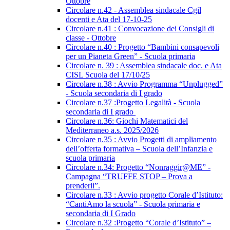
Ottobre
Circolare n.42 - Assemblea sindacale Cgil
docenti e Ata del 17-10-25
Circolare n.41 : Convocazione dei Consigli di
classe - Ottobre
Circolare n.40 : Progetto “Bambini consapevoli
per un Pianeta Green” - Scuola primaria
Circolare n. 39 : Assemblea sindacale doc. e Ata
CISL Scuola del 17/10/25
Circolare n.38 : Avvio Programma “Unplugged”
- Scuola secondaria di I grado
Circolare n.37 :Progetto Legalità - Scuola
secondaria di I grado
Circolare n.36: Giochi Matematici del
Mediterraneo a.s. 2025/2026
Circolare n.35 : Avvio Progetti di ampliamento
dell’offerta formativa – Scuola dell’Infanzia e
scuola primaria
Circolare n.34: Progetto “Nonraggir@ME” -
Campagna “TRUFFE STOP – Prova a
prenderli”.
Circolare n.33 : Avvio progetto Corale d’Istituto:
“CantiAmo la scuola” - Scuola primaria e
secondaria di I Grado
Circolare n.32 :Progetto “Corale d’Istituto” –