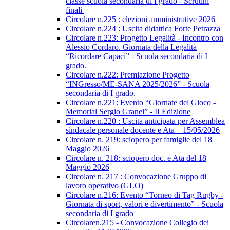
classe scuola secondaria di I grado - Scrutini
finali
Circolare n.225 : elezioni amministrative 2026
Circolare n.224 : Uscita didattica Forte Petrazza
Circolare n.223: Progetto Legalità - Incontro con
Alessio Cordaro. Giornata della Legalità
“Ricordare Capaci” - Scuola secondaria di I
grado.
Circolare n.222: Premiazione Progetto
“INGresso/ME-SANA 2025/2026” - Scuola
secondaria di I grado.
Circolare n.221: Evento “Giornate del Gioco -
Memorial Sergio Granei” - II Edizione
Circolare n.220 : Uscita anticipata per Assemblea
sindacale personale docente e Ata – 15/05/2026
Circolare n. 219: sciopero per famiglie del 18
Maggio 2026
Circolare n. 218: sciopero doc. e Ata del 18
Maggio 2026
Circolare n. 217 : Convocazione Gruppo di
lavoro operativo (GLO)
Circolare n.216: Evento “Torneo di Tag Rugby -
Giornata di sport, valori e divertimento” - Scuola
secondaria di I grado
Circolaren.215 - Convocazione Collegio dei