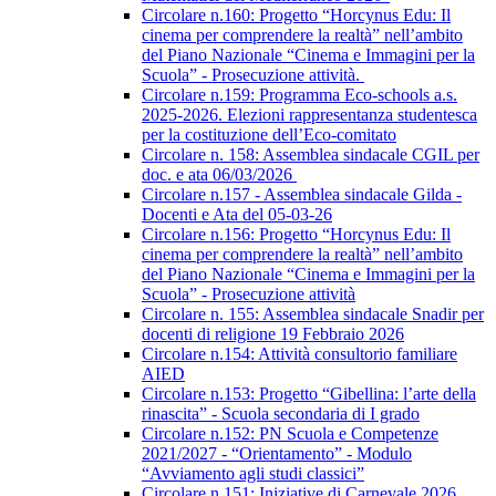
Circolare n.160: Progetto “Horcynus Edu: Il
cinema per comprendere la realtà” nell’ambito
del Piano Nazionale “Cinema e Immagini per la
Scuola” - Prosecuzione attività.
Circolare n.159: Programma Eco-schools a.s.
2025-2026. Elezioni rappresentanza studentesca
per la costituzione dell’Eco-comitato
Circolare n. 158: Assemblea sindacale CGIL per
doc. e ata 06/03/2026
Circolare n.157 - Assemblea sindacale Gilda -
Docenti e Ata del 05-03-26
Circolare n.156: Progetto “Horcynus Edu: Il
cinema per comprendere la realtà” nell’ambito
del Piano Nazionale “Cinema e Immagini per la
Scuola” - Prosecuzione attività
Circolare n. 155: Assemblea sindacale Snadir per
docenti di religione 19 Febbraio 2026
Circolare n.154: Attività consultorio familiare
AIED
Circolare n.153: Progetto “Gibellina: l’arte della
rinascita” - Scuola secondaria di I grado
Circolare n.152: PN Scuola e Competenze
2021/2027 - “Orientamento” - Modulo
“Avviamento agli studi classici”
Circolare n.151: Iniziative di Carnevale 2026