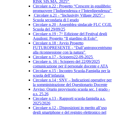
RISK SIS.MA. 2025”
Circolare n.22 : Progetto “Crescere in equilibrio:
promuovere l’Indipendenza e l’Interdipendenza”
Circolare n.21 - “Inclusivity Village 2025” -
Scuola secondaria di I grado
Circolare n.20 : Assemblea sindacale FLC CGIL
Scuola del 29/09/25
Circolare n.19 : 7^ Edizione del Festival degli
Aquiloni: Progetto “Il giardino di Eolo”
Circolare n.18 : Avvio Progetto
FUTUROPRESENTE - “Dall’antropocentrismo
alla riconnessione con la natura”
Circolare n.17 - Sciopero22-09-2025
Circolare n. 16 : Sciopero del 22/09/2025
comunicazione per il personale docente e ATA
Circolare n.15 : Incontro Scuola-Famiglia per la
scuola dell’infanzia
Circolare n.14 : SNV – Indicazioni operative per
la somministrazione del Questionario Docente
Avviso: Orario provvisorio scuola sec. I grado -
a.s. 25.26
Circolare n.13 - Rapporti scuola-famiglia a.s.
2025/2026
Circolare n.12 - Disposizioni in merito all’uso
degli smartphone e del registro elettronico nel