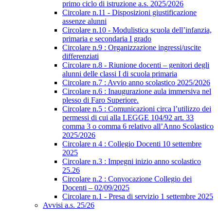
primo ciclo di istruzione a.s. 2025/2026
Circolare n.11 - Disposizioni giustificazione
assenze alunni
Circolare n.10 - Modulistica scuola dell’infanzia,
primaria e secondaria I grado
Circolare n.9 : Organizzazione ingressi/uscite
differenziati
Circolare n.8 - Riunione docenti – genitori degli
alunni delle classi I di scuola primaria
Circolare n.7 : Avvio anno scolastico 2025/2026
Circolare n.6 : Inaugurazione aula immersiva nel
plesso di Faro Superiore.
Circolare n.5 : Comunicazioni circa l’utilizzo dei
permessi di cui alla LEGGE 104/92 art. 33
comma 3 o comma 6 relativo all’Anno Scolastico
2025/2026
Circolare n 4 : Collegio Docenti 10 settembre
2025
Circolare n.3 : Impegni inizio anno scolastico
25.26
Circolare n.2 : Convocazione Collegio dei
Docenti – 02/09/2025
Circolare n.1 - Presa di servizio 1 settembre 2025
Avvisi a.s. 25/26