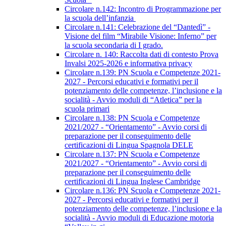
Circolare n.142: Incontro di Programmazione per
la scuola dell’infanzia
Circolare n.141: Celebrazione del “Dantedì” -
Visione del film “Mirabile Visione: Inferno” per
la scuola secondaria di I grado.
Circolare n. 140: Raccolta dati di contesto Prova
Invalsi 2025-2026 e informativa privacy
Circolare n.139: PN Scuola e Competenze 2021-
2027 - Percorsi educativi e formativi per il
potenziamento delle competenze, l’inclusione e la
socialità - Avvio moduli di “Atletica” per la
scuola primari
Circolare n.138: PN Scuola e Competenze
2021/2027 - “Orientamento” - Avvio corsi di
preparazione per il conseguimento delle
certificazioni di Lingua Spagnola DELE
Circolare n.137: PN Scuola e Competenze
2021/2027 - “Orientamento” - Avvio corsi di
preparazione per il conseguimento delle
certificazioni di Lingua Inglese Cambridge
Circolare n.136: PN Scuola e Competenze 2021-
2027 - Percorsi educativi e formativi per il
potenziamento delle competenze, l’inclusione e la
socialità - Avvio moduli di Educazione motoria