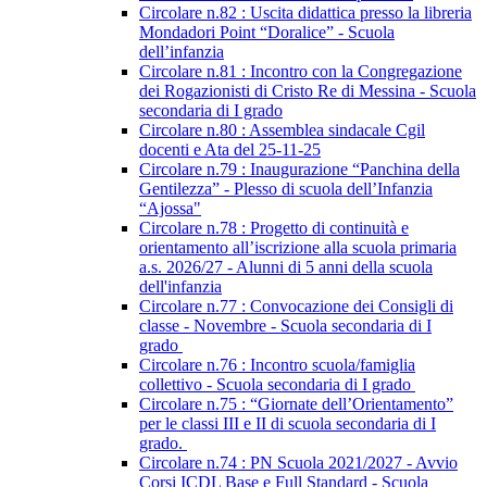
Circolare n.82 : Uscita didattica presso la libreria
Mondadori Point “Doralice” - Scuola
dell’infanzia
Circolare n.81 : Incontro con la Congregazione
dei Rogazionisti di Cristo Re di Messina - Scuola
secondaria di I grado
Circolare n.80 : Assemblea sindacale Cgil
docenti e Ata del 25-11-25
Circolare n.79 : Inaugurazione “Panchina della
Gentilezza” - Plesso di scuola dell’Infanzia
“Ajossa"
Circolare n.78 : Progetto di continuità e
orientamento all’iscrizione alla scuola primaria
a.s. 2026/27 - Alunni di 5 anni della scuola
dell'infanzia
Circolare n.77 : Convocazione dei Consigli di
classe - Novembre - Scuola secondaria di I
grado
Circolare n.76 : Incontro scuola/famiglia
collettivo - Scuola secondaria di I grado
Circolare n.75 : “Giornate dell’Orientamento”
per le classi III e II di scuola secondaria di I
grado.
Circolare n.74 : PN Scuola 2021/2027 - Avvio
Corsi ICDL Base e Full Standard - Scuola