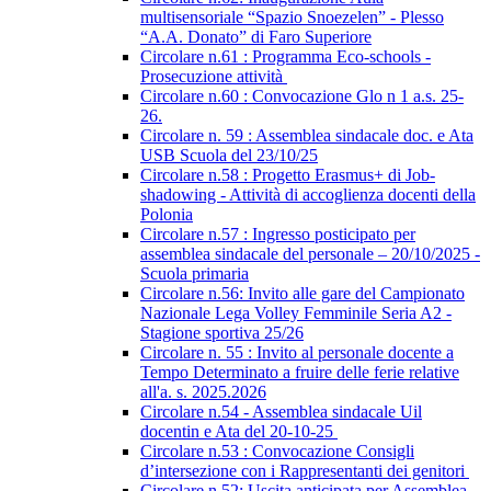
multisensoriale “Spazio Snoezelen” - Plesso
“A.A. Donato” di Faro Superiore
Circolare n.61 : Programma Eco-schools -
Prosecuzione attività
Circolare n.60 : Convocazione Glo n 1 a.s. 25-
26.
Circolare n. 59 : Assemblea sindacale doc. e Ata
USB Scuola del 23/10/25
Circolare n.58 : Progetto Erasmus+ di Job-
shadowing - Attività di accoglienza docenti della
Polonia
Circolare n.57 : Ingresso posticipato per
assemblea sindacale del personale – 20/10/2025 -
Scuola primaria
Circolare n.56: Invito alle gare del Campionato
Nazionale Lega Volley Femminile Seria A2 -
Stagione sportiva 25/26
Circolare n. 55 : Invito al personale docente a
Tempo Determinato a fruire delle ferie relative
all'a. s. 2025.2026
Circolare n.54 - Assemblea sindacale Uil
docentin e Ata del 20-10-25
Circolare n.53 : Convocazione Consigli
d’intersezione con i Rappresentanti dei genitori
Circolare n.52: Uscita anticipata per Assemblea