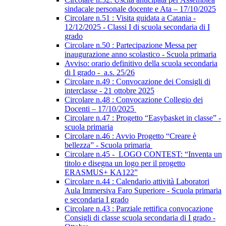
sindacale personale docente e Ata – 17/10/2025
Circolare n.51 : Visita guidata a Catania -
12/12/2025 - Classi I di scuola secondaria di I
grado
Circolare n.50 : Partecipazione Messa per
inaugurazione anno scolastico - Scuola primaria
Avviso: orario definitivo della scuola secondaria
di I grado - a.s. 25/26
Circolare n.49 : Convocazione dei Consigli di
interclasse - 21 ottobre 2025
Circolare n.48 : Convocazione Collegio dei
Docenti – 17/10/2025
Circolare n.47 : Progetto “Easybasket in classe” -
scuola primaria
Circolare n.46 : Avvio Progetto “Creare è
bellezza” - Scuola primaria
Circolare n.45 - LOGO CONTEST: “Inventa un
titolo e disegna un logo per il progetto
ERASMUS+ KA122”
Circolare n.44 : Calendario attività Laboratori
Aula Immersiva Faro Superiore - Scuola primaria
e secondaria I grado
Circolare n.43 : Parziale rettifica convocazione
Consigli di classe scuola secondaria di I grado -