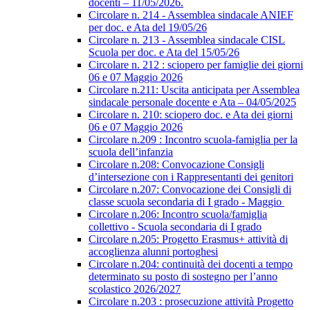
docenti – 11/05/2026.
Circolare n. 214 - Assemblea sindacale ANIEF
per doc. e Ata del 19/05/26
Circolare n. 213 - Assemblea sindacale CISL
Scuola per doc. e Ata del 15/05/26
Circolare n. 212 : sciopero per famiglie dei giorni
06 e 07 Maggio 2026
Circolare n.211: Uscita anticipata per Assemblea
sindacale personale docente e Ata – 04/05/2025
Circolare n. 210: sciopero doc. e Ata dei giorni
06 e 07 Maggio 2026
Circolare n.209 : Incontro scuola-famiglia per la
scuola dell’infanzia
Circolare n.208: Convocazione Consigli
d’intersezione con i Rappresentanti dei genitori
Circolare n.207: Convocazione dei Consigli di
classe scuola secondaria di I grado - Maggio
Circolare n.206: Incontro scuola/famiglia
collettivo - Scuola secondaria di I grado
Circolare n.205: Progetto Erasmus+ attività di
accoglienza alunni portoghesi
Circolare n.204: continuità dei docenti a tempo
determinato su posto di sostegno per l’anno
scolastico 2026/2027
Circolare n.203 : prosecuzione attività Progetto