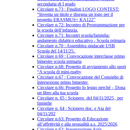
secondaria di I grado
Circolare n.73 : Finalisti LOGO CONTEST:
“Inventa un titolo e disegna un logo per il
progetto ERASMUS+ KA122”
Circolare n.72: Incontro di Programmazione per
la scuola dell’infanzia.
Circolare n.71: Incontri scuola/famiglia:
andamento didattico educativo - Scuola primaria
Circolare n.70 : Assemblea sindacale USB
Scuola del 14/11/25.
Circolare n 69 : Convocazione interclasse primo
bimestre scuola primaria
Circolare n.68: Progetto di avviamento allo sport
“A scuola di mini-rugby
Circolare n.67 : Convocazione del Consiglio di
Intersezione primo bimestre
Circolare n.66: Progetto Io leggo perché – Dona
un libro alla tua scuola
Circolare n. 65 : Sciopero del 04/11/2025, per
famiglie
Circolare n. 64 : Sciopero doc. e Ata del
04/11/202
Circolare n.63: Progetto di Educazione
all’affettività e alla sessualità a.s. 2025/2026
Circolare n.62: Inaugurazione Aula