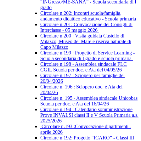
“INGresso/ME-SANA” - Scuola secondaria di I
grado
Circolare n.202: Incontri scuola/famiglia,
andamento didattico educativo - Scuola primaria
Circolare n.201: Convocazione dei Consigli di
Interclasse - 05 maggio 2026
Circolare n.200 : Visita guidata Castello di
Milazzo, Museo del Mare e riserva naturale di
Capo Milazzo
Circolare n.199 : Progetto di Service Learning -
Scuola secondaria di I grado e scuola primaria
Circolare n.198 - Assemblea sindacale FLC
CGIL Scuola per doc. e Ata del 04/05/26
Circolare n.197 : Sciopero per famiglie del
20/04/2026
Circolare n. 196 : Sciopero doc. e Ata del
20/04/26
Circolare n. 195 - Assemblea sindacale Unicobas
Scuola per doc. e Ata del 16/04/26
Circolare n.194 : Calendario somministrazione
Prove INVALSI classi II e V Scuola Primaria a.s.
2025/2026
Circolare n.193 :Convocazione dipartimenti -
aprile 2026
Circolare n.192: Progetto “ICARO” - Classi III