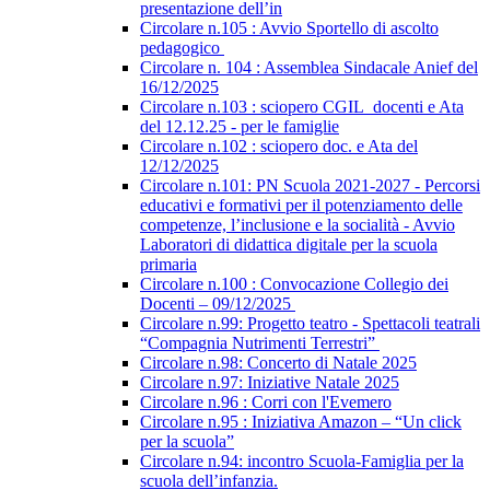
presentazione dell’in
Circolare n.105 : Avvio Sportello di ascolto
pedagogico
Circolare n. 104 : Assemblea Sindacale Anief del
16/12/2025
Circolare n.103 : sciopero CGIL_docenti e Ata
del 12.12.25 - per le famiglie
Circolare n.102 : sciopero doc. e Ata del
12/12/2025
Circolare n.101: PN Scuola 2021-2027 - Percorsi
educativi e formativi per il potenziamento delle
competenze, l’inclusione e la socialità - Avvio
Laboratori di didattica digitale per la scuola
primaria
Circolare n.100 : Convocazione Collegio dei
Docenti – 09/12/2025
Circolare n.99: Progetto teatro - Spettacoli teatrali
“Compagnia Nutrimenti Terrestri”
Circolare n.98: Concerto di Natale 2025
Circolare n.97: Iniziative Natale 2025
Circolare n.96 : Corri con l'Evemero
Circolare n.95 : Iniziativa Amazon – “Un click
per la scuola”
Circolare n.94: incontro Scuola-Famiglia per la
scuola dell’infanzia.