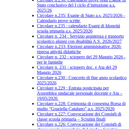
Stato conclusivo del I ciclo d’istruzione a.s.
2025/26
Circolare n.235: Esame di Stato a.s. 2025/2026 -
Calendario prove scritte
Circolare n.235 : calendario Esami di Idoneità
scuola primaria a.s. 2025/2026
Circolare n. 234 : Servizio assistenza e trasporto
scolastico alunni con disabilità A.S. 2026/2027
Circolare n.233: Elezioni amministrative 2026:
ripresa attività didattiche
Circolare n. 232 : sciopero del 29 Maggio 2026 -
per le famiglie
Circolare n. 231 : sciopero doc. e Ata del 29
Maggio 2026
Circolare n.230 : Concerto di fine anno scolastico
2025/2026
Circolare n.229 : Entrata posticipata per
Assemblea sindacale personale docente e Ata –
19/05/2026
Circolare n.228: Cerimonia di consegna Borsa di
studio “Graziella Catalano” a.s. 2025/2026
Circolare n.227: Convocazione dei Consigli di
classe scuola primaria – Scrutini finali
Circolare n.226: Convocazione dei Consigli di