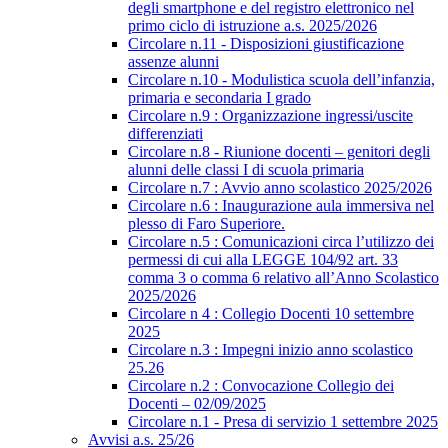
degli smartphone e del registro elettronico nel
primo ciclo di istruzione a.s. 2025/2026
Circolare n.11 - Disposizioni giustificazione
assenze alunni
Circolare n.10 - Modulistica scuola dell’infanzia,
primaria e secondaria I grado
Circolare n.9 : Organizzazione ingressi/uscite
differenziati
Circolare n.8 - Riunione docenti – genitori degli
alunni delle classi I di scuola primaria
Circolare n.7 : Avvio anno scolastico 2025/2026
Circolare n.6 : Inaugurazione aula immersiva nel
plesso di Faro Superiore.
Circolare n.5 : Comunicazioni circa l’utilizzo dei
permessi di cui alla LEGGE 104/92 art. 33
comma 3 o comma 6 relativo all’Anno Scolastico
2025/2026
Circolare n 4 : Collegio Docenti 10 settembre
2025
Circolare n.3 : Impegni inizio anno scolastico
25.26
Circolare n.2 : Convocazione Collegio dei
Docenti – 02/09/2025
Circolare n.1 - Presa di servizio 1 settembre 2025
Avvisi a.s. 25/26