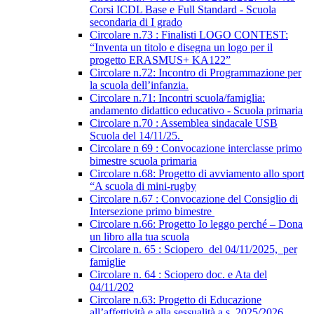
Corsi ICDL Base e Full Standard - Scuola
secondaria di I grado
Circolare n.73 : Finalisti LOGO CONTEST:
“Inventa un titolo e disegna un logo per il
progetto ERASMUS+ KA122”
Circolare n.72: Incontro di Programmazione per
la scuola dell’infanzia.
Circolare n.71: Incontri scuola/famiglia:
andamento didattico educativo - Scuola primaria
Circolare n.70 : Assemblea sindacale USB
Scuola del 14/11/25.
Circolare n 69 : Convocazione interclasse primo
bimestre scuola primaria
Circolare n.68: Progetto di avviamento allo sport
“A scuola di mini-rugby
Circolare n.67 : Convocazione del Consiglio di
Intersezione primo bimestre
Circolare n.66: Progetto Io leggo perché – Dona
un libro alla tua scuola
Circolare n. 65 : Sciopero del 04/11/2025, per
famiglie
Circolare n. 64 : Sciopero doc. e Ata del
04/11/202
Circolare n.63: Progetto di Educazione
all’affettività e alla sessualità a.s. 2025/2026