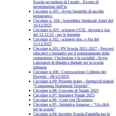
Scuola secondaria di I grado - Evento di
presentazione dell’in
Circolare n.105 : Avvio Sportello di ascolto
pedagogico
Circolare n. 104 : Assemblea Sindacale Anief del
16/12/2025
Circolare n.103 : sciopero CGIL_docenti e Ata
del 12.12.25 - per le famiglie
Circolare n.102 : sciopero doc. e Ata del
12/12/2025
Circolare n.101: PN Scuola 2021-2027 - Percorsi
educativi e formativi per il potenziamento delle
competenze, l’inclusione e la socialità - Avvio
Laboratori di didattica digitale per la scuola
primaria
Circolare n.100 : Convocazione Collegio dei
Docenti – 09/12/2025
Circolare n.99: Progetto teatro - Spettacoli teatrali
“Compagnia Nutrimenti Terrestri”
Circolare n.98: Concerto di Natale 2025
Circolare n.97: Iniziative Natale 2025
Circolare n.96 : Corri con l'Evemero
Circolare n.95 : Iniziativa Amazon – “Un click
per la scuola”
Circolare n.94: incontro Scuola-Famiglia per la