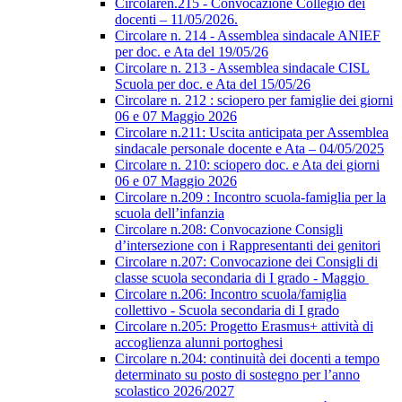
Circolaren.215 - Convocazione Collegio dei
docenti – 11/05/2026.
Circolare n. 214 - Assemblea sindacale ANIEF
per doc. e Ata del 19/05/26
Circolare n. 213 - Assemblea sindacale CISL
Scuola per doc. e Ata del 15/05/26
Circolare n. 212 : sciopero per famiglie dei giorni
06 e 07 Maggio 2026
Circolare n.211: Uscita anticipata per Assemblea
sindacale personale docente e Ata – 04/05/2025
Circolare n. 210: sciopero doc. e Ata dei giorni
06 e 07 Maggio 2026
Circolare n.209 : Incontro scuola-famiglia per la
scuola dell’infanzia
Circolare n.208: Convocazione Consigli
d’intersezione con i Rappresentanti dei genitori
Circolare n.207: Convocazione dei Consigli di
classe scuola secondaria di I grado - Maggio
Circolare n.206: Incontro scuola/famiglia
collettivo - Scuola secondaria di I grado
Circolare n.205: Progetto Erasmus+ attività di
accoglienza alunni portoghesi
Circolare n.204: continuità dei docenti a tempo
determinato su posto di sostegno per l’anno
scolastico 2026/2027