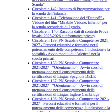
Scuola”
Circolare n.142: Incontro di Programmazione per
la scuola dell’infanzia
Circolare n.141: Celebrazione del “Dantedì” -
Visione del film “Mirabile Visione: Inferno” per
la scuola secondaria di I grado.
Circolare n. 140: Raccolta dati di contesto Prova
Invalsi 2025-2026 e informativa privacy
Circolare n.139: PN Scuola e Competenze 2021-
2027 - Percorsi educativi e formativi per il
potenziamento delle competenze, l’inclusione e la
socialità - Avvio moduli di “Atletica” per la
scuola primari
Circolare n.138: PN Scuola e Competenze
2021/2027 - “Orientamento” - Avvio corsi di
preparazione per il conseguimento delle
certificazioni di Lingua Spagnola DELE
Circolare n.137: PN Scuola e Competenze
2021/2027 - “Orientamento” - Avvio corsi di
preparazione per il conseguimento delle
certificazioni di Lingua Inglese Cambridge
Circolare n.136: PN Scuola e Competenze 2021-
2027 - Percorsi educativi e formativi per il
potenziamento delle competenze, l’inclusione e la