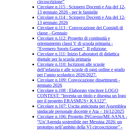
circoscrizione”
Circolare n.115 : Sciopero Docenti e Ata del 12-
13 gennaio 2026 - per le famiglie
Circolare n.114 : Sciopero Docenti e Ata del 12-
13 gennaio 2026
Circolare n.113 : Convocazione dei Consigli di
classe - Gennaio
Circolare n.112: Progetto di continuità e
orientamento classi V di scuola primaria -
“Evemero Sports Games” II edizione
Circolare n.111: Inizio Laboratori di didattica
digitale per la scuola primaria
Circolare n.110: Iscrizioni alle scuole
dell’infanzia e alle scuole di ogni ordine e grado
per l’anno scolastico 2026/2027.
Circolare n.109: Convocazione dipartimenti -
gennaio 2026
Circolare n.108 : Elaborato vincitore LOGO
CONTEST: “Inventa un titolo e disegna un logo
per il progetto ERASMUS+ KA122”
Circolare n.107: Uscita anticipata per Assemblea
sindacale personale docente e Ata – 16/12/2025
Circolare n.106: Progetto INGresso/ME-SANA -
“Un’Agenda sostenibile per Messina 2026: un
prototipo nell’ambito della VI circoscrizione” -