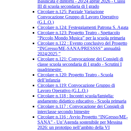
Basilicata e dintorni - 20/24 aprile 2026 - Classi
III di scuola secondaria di I grado
Circolare n.125: Parziale Variazione
Convocazione Gruppo di Lavoro Operativo
(G.L.O.)
Circolare n.124: Festeggiamenti Patrona S. Agata
Circolare n.123: Progetto Teatro - Spettacolo
“Piccolo Mondo Musica” per la scuola primaria
Circolare n.122 : Evento conclusivo del Progetto
“INGresso/ME-SANA/PRESSSS” annualità
2024/2025 ”
Circolare n.121: Convocazione dei Consigli di
classe scuola secondaria di I grado - Scrutini I
quadrimestre
Circolare n.120: Progetto Teatro - Scuola
dell’infanzia
Circolare n.119: Convocazione Gruppo di
Lavoro Operativo (G.L.O.)
Circolare n.118 : Incontri scuola/famiglia:
andamento didattico educativo - Scuola primaria
Circolare n.117 : Convocazione dei Consigli di
interclasse secondo bimestre
Circolare n.116 : Avvio Progetto “INGresso/ME-
SANA” - Un’Agenda sostenibile per Messina
2026: un prototipo nell’ambito della VI