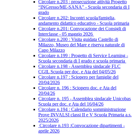
Circolare n.203 : prosecuzione attività Progetto
“INGresso/ME-SANA” - Scuola secondaria di I
grado
Circolare n.202: Incontri scuola/famiglia,
andamento didattico educativo - Scuola primaria
Circolare n.201: Convocazione dei Consigli di
Interclasse - 05 maggio 2026
Circolare n.200 : Visita guidata Castello di
Milazzo, Museo del Mare e riserva naturale di
Capo Milazzo
Circolare n.199 : Progetto di Service Learning -
Scuola secondaria di I grado e scuola primaria
Circolare n.198 - Assemblea sindacale FLC
CGIL Scuola per doc. e Ata del 04/05/26
Circolare n.197 : Sciopero per famiglie del
20/04/2026
Circolare n. 196 : Sciopero doc. e Ata del
20/04/26
Circolare n. 195 - Assemblea sindacale Unicobas
Scuola per doc. e Ata del 16/04/26
Circolare n.194 : Calendario somministrazione
Prove INVALSI classi II e V Scuola Primaria a.s.
2025/2026
Circolare n.193 :Convocazione dipartimenti -
aprile 2026