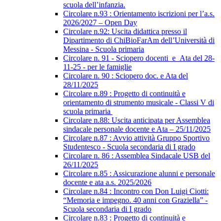
scuola dell’infanzia.
Circolare n.93 : Orientamento iscrizioni per l’a.s.
2026/2027 – Open Day
Circolare n.92: Uscita didattica presso il
Dipartimento di ChiBioFarAm dell’Università di
Messina - Scuola primaria
Circolare n. 91 - Sciopero docenti_e_Ata del 28-
11-25 - per le famiglie
Circolare n. 90 : Sciopero doc. e Ata del
28/11/2025
Circolare n.89 : Progetto di continuità e
orientamento di strumento musicale - Classi V di
scuola primaria
Circolare n.88: Uscita anticipata per Assemblea
sindacale personale docente e Ata – 25/11/2025
Circolare n.87 : Avvio attività Gruppo Sportivo
Studentesco - Scuola secondaria di I grado
Circolare n. 86 : Assemblea Sindacale USB del
26/11/2025
Circolare n.85 : Assicurazione alunni e personale
docente e ata a.s. 2025/2026
Circolare n.84 : Incontro con Don Luigi Ciotti:
“Memoria e impegno. 40 anni con Graziella” -
Scuola secondaria di I grado
Circolare n.83 : Progetto di continuità e