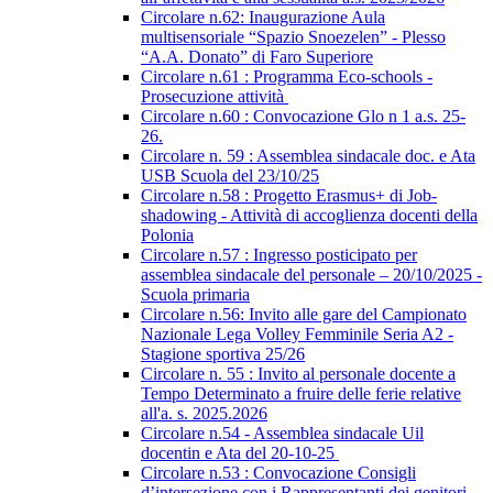
Circolare n.62: Inaugurazione Aula
multisensoriale “Spazio Snoezelen” - Plesso
“A.A. Donato” di Faro Superiore
Circolare n.61 : Programma Eco-schools -
Prosecuzione attività
Circolare n.60 : Convocazione Glo n 1 a.s. 25-
26.
Circolare n. 59 : Assemblea sindacale doc. e Ata
USB Scuola del 23/10/25
Circolare n.58 : Progetto Erasmus+ di Job-
shadowing - Attività di accoglienza docenti della
Polonia
Circolare n.57 : Ingresso posticipato per
assemblea sindacale del personale – 20/10/2025 -
Scuola primaria
Circolare n.56: Invito alle gare del Campionato
Nazionale Lega Volley Femminile Seria A2 -
Stagione sportiva 25/26
Circolare n. 55 : Invito al personale docente a
Tempo Determinato a fruire delle ferie relative
all'a. s. 2025.2026
Circolare n.54 - Assemblea sindacale Uil
docentin e Ata del 20-10-25
Circolare n.53 : Convocazione Consigli
d’intersezione con i Rappresentanti dei genitori