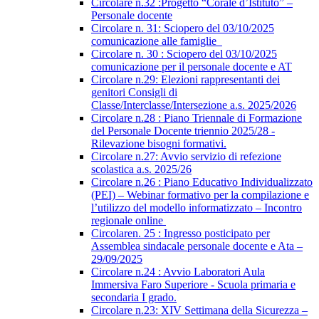
Circolare n.32 :Progetto “Corale d’Istituto” –
Personale docente
Circolare n. 31: Sciopero del 03/10/2025
comunicazione alle famiglie
Circolare n. 30 : Sciopero del 03/10/2025
comunicazione per il personale docente e AT
Circolare n.29: Elezioni rappresentanti dei
genitori Consigli di
Classe/Interclasse/Intersezione a.s. 2025/2026
Circolare n.28 : Piano Triennale di Formazione
del Personale Docente triennio 2025/28 -
Rilevazione bisogni formativi.
Circolare n.27: Avvio servizio di refezione
scolastica a.s. 2025/26
Circolare n.26 : Piano Educativo Individualizzato
(PEI) – Webinar formativo per la compilazione e
l’utilizzo del modello informatizzato – Incontro
regionale online
Circolaren. 25 : Ingresso posticipato per
Assemblea sindacale personale docente e Ata –
29/09/2025
Circolare n.24 : Avvio Laboratori Aula
Immersiva Faro Superiore - Scuola primaria e
secondaria I grado.
Circolare n.23: XIV Settimana della Sicurezza –