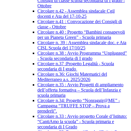
Consigli di classe scuola secondaria di I grado -
Ottobre
Circolare n.42 - Assemblea sindacale Cgil
docenti e Ata del 17-10-25
Circolare n.41 : Convocazione dei Consigli di
classe - Ottobre
Circolare n.40 : Progetto “Bambini consapevoli
per un Pianeta Green” - Scuola primaria
Circolare n. 39 : Assemblea sindacale doc. e Ata
CISL Scuola del 17/10/25
Circolare n.38 : Avvio Programma “Unplugged”
- Scuola secondaria di I grado
Circolare n.37 :Progetto Legalità - Scuola
secondaria di I grado
Circolare n.36: Giochi Matematici del
Mediterraneo a.s. 2025/2026
Circolare n.35 : Avvio Progetti di ampliamento
dell’offerta formativa – Scuola dell’Infanzia e
scuola primaria
Circolare n.34: Progetto “Nonraggir@ME” -
Campagna “TRUFFE STOP – Prova a
prenderli”.
Circolare n.33 : Avvio progetto Corale d’Istituto:
“CantiAmo la scuola” - Scuola primaria e
secondaria di I Grado