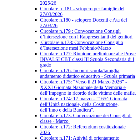
2025/26
Circolare n. 181 - sciopero per famiglie del
27/03/2026
Circolare n.180 - sciopero Docenti e Ata del
27/03/26
Circolare n.179 : Convocazione Consigli
d’intersezione con i Rappresentanti dei genitori
Circolare n.178: Convocazione Consiglio
d’Intersezione mesi Febbraio/Marzo
Circolare n.177: Riunione preliminare alle Prove
INVALSI CBT classi III Scuola Secondaria di I
grado
Circolare n.176: Incontri scuola/famiglia,
andamento didattico educativo - Scuola primaria
Circolare n.175: “Verso il 21 Marzo 2026” -
XXXI Giornata Nazionale della Memoria e
dell’Impegno in ricordo delle vittime delle mafie.
Circolare n.174: 17 marzo – “165^ Giornata
dell’Unità nazionale, della Costituzione,
dell’Inno e della Bandiera”.
Circolare n.173: Convocazione dei Consigli di
classe - Marzo
Circolare n.172: Referendum costituzionale
2026
Circolare n.171: Attività di orientamento