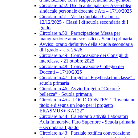
Circolare n.52: Uscita anticipata per Assemblea
sindacale personale docente e Ata – 17/10/2025
Circolare n.51 : Visita guidata a Catania -
12/12/2025 - Classi I di scuola secondaria di I
grado
Circolare n.50 : Partecipazione Messa per
inaugurazione anno scolastico - Scuola primaria
Avviso: orario definitivo della scuola secondaria
di I grado - a.s. 25/26
Circolare n.49 : Convocazione dei Consigli di
interclasse - 21 ottobre 2025
Circolare n.48 : Convocazione Collegio dei
Docenti – 17/10/2025
Circolare n.47 : Progetto “Easybasket in classe” -
scuola primaria
Circolare n.46 : Avvio Progetto “Creare è
bellezza” - Scuola primaria
Circolare n.45 - LOGO CONTEST: “Inventa un
titolo e disegna un logo per il progetto
ERASMUS+ KA122”
Circolare n.44 : Calendario attività Laboratori
Aula Immersiva Faro Superiore - Scuola primaria
e secondaria I grado
Circolare n.43 : Parziale rettifica convocazione