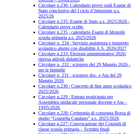
Circolare n.236: Calendario prove orali Esame di
Stato conclusivo del I ciclo d’istruzione a.s.
2025/26
Circolare n.235: Esame di Stato a.s. 2025/2026 -
Calendario prove scritte
Circolare n.235 : calendario Esami di Idoneità
scuola primaria a.s. 2025/2026
Circolare n. 234 : Servizio assistenza e trasporto
scolastico alunni con disabilità A.S. 2026/2027
Circolare n.233: Elezioni amministrative 2026:
ripresa attività didattiche
Circolare n. 232 : sciopero del 29 Maggio 2026 -
per le famiglie
Circolare n. 231 : sciopero doc. e Ata del 29
Maggio 2026
Circolare n.230 : Concerto di fine anno scolastico
2025/2026
Circolare n.229 : Entrata posticipata per
Assemblea sindacale personale docente e Ata –
19/05/2026
Circolare n.228: Cerimonia di consegna Borsa di
studio “Graziella Catalano” a.s. 2025/2026
Circolare n.227: Convocazione dei Consigli di
classe scuola primaria – Scrutini finali