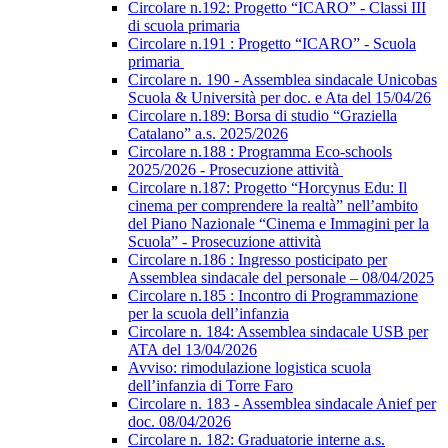
Circolare n.192: Progetto “ICARO” - Classi III
di scuola primaria
Circolare n.191 : Progetto “ICARO” - Scuola
primaria
Circolare n. 190 - Assemblea sindacale Unicobas
Scuola & Università per doc. e Ata del 15/04/26
Circolare n.189: Borsa di studio “Graziella
Catalano” a.s. 2025/2026
Circolare n.188 : Programma Eco-schools
2025/2026 - Prosecuzione attività
Circolare n.187: Progetto “Horcynus Edu: Il
cinema per comprendere la realtà” nell’ambito
del Piano Nazionale “Cinema e Immagini per la
Scuola” - Prosecuzione attività
Circolare n.186 : Ingresso posticipato per
Assemblea sindacale del personale – 08/04/2025
Circolare n.185 : Incontro di Programmazione
per la scuola dell’infanzia
Circolare n. 184: Assemblea sindacale USB per
ATA del 13/04/2026
Avviso: rimodulazione logistica scuola
dell’infanzia di Torre Faro
Circolare n. 183 - Assemblea sindacale Anief per
doc. 08/04/2026
Circolare n. 182: Graduatorie interne a.s.