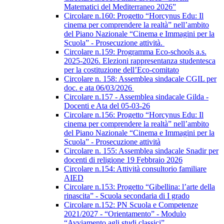
Matematici del Mediterraneo 2026”
Circolare n.160: Progetto “Horcynus Edu: Il
cinema per comprendere la realtà” nell’ambito
del Piano Nazionale “Cinema e Immagini per la
Scuola” - Prosecuzione attività.
Circolare n.159: Programma Eco-schools a.s.
2025-2026. Elezioni rappresentanza studentesca
per la costituzione dell’Eco-comitato
Circolare n. 158: Assemblea sindacale CGIL per
doc. e ata 06/03/2026
Circolare n.157 - Assemblea sindacale Gilda -
Docenti e Ata del 05-03-26
Circolare n.156: Progetto “Horcynus Edu: Il
cinema per comprendere la realtà” nell’ambito
del Piano Nazionale “Cinema e Immagini per la
Scuola” - Prosecuzione attività
Circolare n. 155: Assemblea sindacale Snadir per
docenti di religione 19 Febbraio 2026
Circolare n.154: Attività consultorio familiare
AIED
Circolare n.153: Progetto “Gibellina: l’arte della
rinascita” - Scuola secondaria di I grado
Circolare n.152: PN Scuola e Competenze
2021/2027 - “Orientamento” - Modulo
“Avviamento agli studi classici”