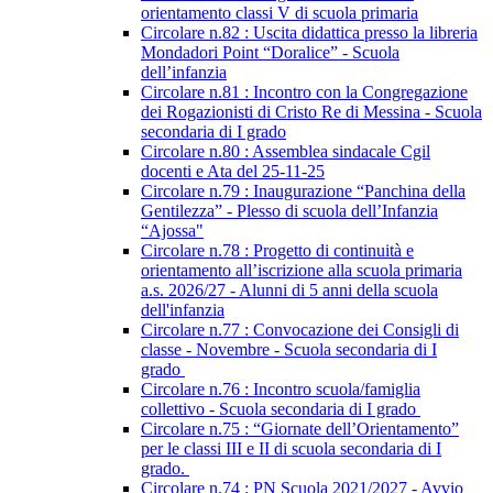
orientamento classi V di scuola primaria
Circolare n.82 : Uscita didattica presso la libreria
Mondadori Point “Doralice” - Scuola
dell’infanzia
Circolare n.81 : Incontro con la Congregazione
dei Rogazionisti di Cristo Re di Messina - Scuola
secondaria di I grado
Circolare n.80 : Assemblea sindacale Cgil
docenti e Ata del 25-11-25
Circolare n.79 : Inaugurazione “Panchina della
Gentilezza” - Plesso di scuola dell’Infanzia
“Ajossa"
Circolare n.78 : Progetto di continuità e
orientamento all’iscrizione alla scuola primaria
a.s. 2026/27 - Alunni di 5 anni della scuola
dell'infanzia
Circolare n.77 : Convocazione dei Consigli di
classe - Novembre - Scuola secondaria di I
grado
Circolare n.76 : Incontro scuola/famiglia
collettivo - Scuola secondaria di I grado
Circolare n.75 : “Giornate dell’Orientamento”
per le classi III e II di scuola secondaria di I
grado.
Circolare n.74 : PN Scuola 2021/2027 - Avvio