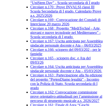
“UniStem Day” - Scuola secondaria di I grado
Circolare n.170 : Prove INVALSI classi III
Scuola Secondaria di I grado. Calendario Prove
a.s. 2025/2026
Circolare n.169 : Convocazione dei Consigli di
Interclasse 20 marzo 2026
Circolare n.168 : Progetto “MediTechné - Arte,
giovani e nuove tecnologie nel Mediterraneo” -
Scuola secondaria di I grado
Circolare n.167: Uscita anticipata per Assemblea
sindacale personale docente e Ata – 06/03/2025
Circolare n.166: sciopero del 09/03/202 - per le
famiglie
Circolare n.165 - sciopero doc. e Ata del
09/03/26
Circolare n.164: Uscita anticipata per Assemblea
sindacale personale docente e Ata – 05/03/2026
Circolare n.163 : Partecipazione alla 9a edizione
del progetto “PretenDiamo legalità” - Incontro
con la Polizia di Stato. Scuola secondaria di I
grado
Circolare n.162: Convocazione commissione
prove orientativo-attitudinali per l’ammissione al
percorso di strumento musicale a.s. 2026/2027
Circolare n.161: Finale di Area “Giochi