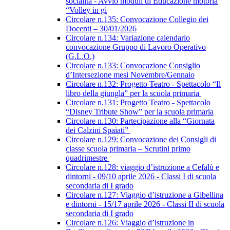
socialità - Avvio moduli di Educazione motoria
“Volley in gi
Circolare n.135: Convocazione Collegio dei
Docenti – 30/01/2026
Circolare n.134: Variazione calendario
convocazione Gruppo di Lavoro Operativo
(G.L.O.)
Circolare n.133: Convocazione Consiglio
d’Intersezione mesi Novembre/Gennaio
Circolare n.132: Progetto Teatro - Spettacolo “Il
libro della giungla” per la scuola primaria
Circolare n.131: Progetto Teatro - Spettacolo
“Disney Tribute Show” per la scuola primaria
Circolare n.130: Partecipazione alla “Giornata
dei Calzini Spaiati”
Circolare n.129: Convocazione dei Consigli di
classe scuola primaria – Scrutini primo
quadrimestre
Circolare n.128: viaggio d’istruzione a Cefalù e
dintorni - 09/10 aprile 2026 - Classi I di scuola
secondaria di I grado
Circolare n.127: Viaggio d’istruzione a Gibellina
e dintorni - 15/17 aprile 2026 - Classi II di scuola
secondaria di I grado
Circolare n.126: Viaggio d’istruzione in