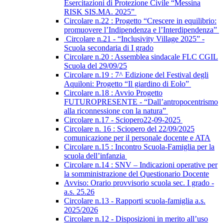
Esercitazioni di Protezione Civile “Messina
RISK SIS.MA. 2025”
Circolare n.22 : Progetto “Crescere in equilibrio:
promuovere l’Indipendenza e l’Interdipendenza”
Circolare n.21 - “Inclusivity Village 2025” -
Scuola secondaria di I grado
Circolare n.20 : Assemblea sindacale FLC CGIL
Scuola del 29/09/25
Circolare n.19 : 7^ Edizione del Festival degli
Aquiloni: Progetto “Il giardino di Eolo”
Circolare n.18 : Avvio Progetto
FUTUROPRESENTE - “Dall’antropocentrismo
alla riconnessione con la natura”
Circolare n.17 - Sciopero22-09-2025
Circolare n. 16 : Sciopero del 22/09/2025
comunicazione per il personale docente e ATA
Circolare n.15 : Incontro Scuola-Famiglia per la
scuola dell’infanzia
Circolare n.14 : SNV – Indicazioni operative per
la somministrazione del Questionario Docente
Avviso: Orario provvisorio scuola sec. I grado -
a.s. 25.26
Circolare n.13 - Rapporti scuola-famiglia a.s.
2025/2026
Circolare n.12 - Disposizioni in merito all’uso