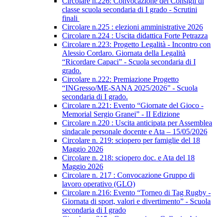
Circolare n.226: Convocazione dei Consigli di
classe scuola secondaria di I grado - Scrutini
finali
Circolare n.225 : elezioni amministrative 2026
Circolare n.224 : Uscita didattica Forte Petrazza
Circolare n.223: Progetto Legalità - Incontro con
Alessio Cordaro. Giornata della Legalità
“Ricordare Capaci” - Scuola secondaria di I
grado.
Circolare n.222: Premiazione Progetto
“INGresso/ME-SANA 2025/2026” - Scuola
secondaria di I grado.
Circolare n.221: Evento “Giornate del Gioco -
Memorial Sergio Granei” - II Edizione
Circolare n.220 : Uscita anticipata per Assemblea
sindacale personale docente e Ata – 15/05/2026
Circolare n. 219: sciopero per famiglie del 18
Maggio 2026
Circolare n. 218: sciopero doc. e Ata del 18
Maggio 2026
Circolare n. 217 : Convocazione Gruppo di
lavoro operativo (GLO)
Circolare n.216: Evento “Torneo di Tag Rugby -
Giornata di sport, valori e divertimento” - Scuola
secondaria di I grado