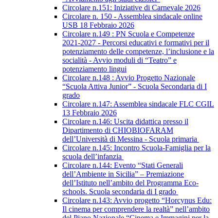
Circolare n.151: Iniziative di Carnevale 2026
Circolare n. 150 - Assemblea sindacale online
USB 18 Febbraio 2026
Circolare n.149 : PN Scuola e Competenze
2021-2027 - Percorsi educativi e formativi per il
potenziamento delle competenze, l’inclusione e la
socialità - Avvio moduli di “Teatro” e
potenziamento lingui
Circolare n.148 : Avvio Progetto Nazionale
“Scuola Attiva Junior” - Scuola Secondaria di I
grado
Circolare n.147: Assemblea sindacale FLC CGIL
13 Febbraio 2026
Circolare n.146: Uscita didattica presso il
Dipartimento di CHIOBIOFARAM
dell’Università di Messina - Scuola primaria
Circolare n.145: Incontro Scuola-Famiglia per la
scuola dell’infanzia
Circolare n.144: Evento “Stati Generali
dell’Ambiente in Sicilia” – Premiazione
dell’Istituto nell’ambito del Programma Eco-
schools. Scuola secondaria di I grado
Circolare n.143: Avvio progetto “Horcynus Edu:
Il cinema per comprendere la realtà” nell’ambito
del Piano Nazionale “Cinema e Immagini per la