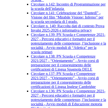
Circolare n.142: Incontro di Programmazione per
la scuola dell’infanzia
Circolare n.141: Celebrazione del “Dantedì” -
Visione del film “Mirabile Visione: Inferno” per
la scuola secondaria di I grado.
Circolare n. 140: Raccolta dati di contesto Prova
Invalsi 2025-2026 e informativa privacy
Circolare n.139: PN Scuola e Competenze 2021-
2027 - Percorsi educativi e formativi per il
potenziamento delle competenze, l’inclusione e la
socialità - Avvio moduli di “Atletica” per la
scuola primari
Circolare n.138: PN Scuola e Competenze
2021/2027 - “Orientamento” - Avvio corsi di
preparazione per il conseguimento delle
certificazioni di Lingua Spagnola DELE
Circolare n.137: PN Scuola e Competenze
2021/2027 - “Orientamento” - Avvio corsi di
preparazione per il conseguimento delle
certificazioni di Lingua Inglese Cambridge
Circolare n.136: PN Scuola e Competenze 2021-
2027 - Percorsi educativi e formativi per il
potenziamento delle competenze, l’inclusione e la
socialità - Avvio moduli di Educazione motoria