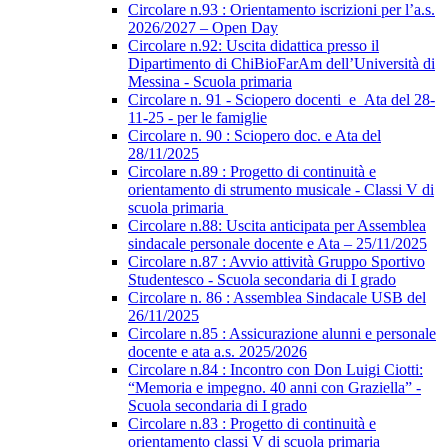
Circolare n.93 : Orientamento iscrizioni per l’a.s.
2026/2027 – Open Day
Circolare n.92: Uscita didattica presso il
Dipartimento di ChiBioFarAm dell’Università di
Messina - Scuola primaria
Circolare n. 91 - Sciopero docenti_e_Ata del 28-
11-25 - per le famiglie
Circolare n. 90 : Sciopero doc. e Ata del
28/11/2025
Circolare n.89 : Progetto di continuità e
orientamento di strumento musicale - Classi V di
scuola primaria
Circolare n.88: Uscita anticipata per Assemblea
sindacale personale docente e Ata – 25/11/2025
Circolare n.87 : Avvio attività Gruppo Sportivo
Studentesco - Scuola secondaria di I grado
Circolare n. 86 : Assemblea Sindacale USB del
26/11/2025
Circolare n.85 : Assicurazione alunni e personale
docente e ata a.s. 2025/2026
Circolare n.84 : Incontro con Don Luigi Ciotti:
“Memoria e impegno. 40 anni con Graziella” -
Scuola secondaria di I grado
Circolare n.83 : Progetto di continuità e
orientamento classi V di scuola primaria