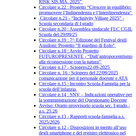
RISK SIS.MA. 2025”
Circolare n.22 : Progetto “Crescere in equilibrio:
promuovere l’Indipendenza e l’Interdipendenza”
Circolare n.21 - “Inclusivity Village 2025” -
Scuola secondaria di I grado
Circolare n.20 : Assemblea sindacale FLC CGIL
Scuola del 29/09/25
Circolare n.19 : 7^ Edizione del Festival degli
Aquiloni: Progetto “Il giardino di Eolo”
Circolare n.18 : Avvio Progetto
FUTUROPRESENTE - “Dall’antropocentrismo
alla riconnessione con la natura”
Circolare n.17 - Sciopero22-09-2025
Circolare n. 16 : Sciopero del 22/09/2025
comunicazione per il personale docente e ATA
Circolare n.15 : Incontro Scuola-Famiglia per la
scuola dell’infanzia
Circolare n.14 : SNV – Indicazioni operative per
la somministrazione del Questionario Docente
Avviso: Orario provvisorio scuola sec. I grado -
a.s. 25.26
Circolare n.13 - Rapporti scuola-famiglia a.s.
2025/2026
Circolare n.12 - Disposizioni in merito all’uso
degli smartphone e del registro elettronico nel