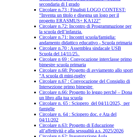
secondaria di I grado
Circolare n.73 : Finalisti LOGO CONTEST:
“Inventa un titolo e disegna un logo per il
progetto ERASMUS+ KA122”
Circolare n.72: Incontro di Programmazione per
la scuola dell’infanzia.
Circolare n.71: Incontri scuola/famiglia:
andamento didattico educativo - Scuola primaria
Circolare n.70 : Assemblea sindacale USB
Scuola del 14/11/25.
Circolare n 69 : Convocazione interclasse primo
bimestre scuola primaria
Circolare n.68: Progetto di avviamento allo sport
“A scuola di mini-rugby
Circolare n.67 : Convocazione del Consiglio di
Intersezione primo bimestre
Circolare n.66: Progetto Io leggo perché – Dona
un libro alla tua scuola
Circolare n. 65 : Sciopero del 04/11/2025, per
famiglie
Circolare n. 64 : Sciopero doc. e Ata del
04/11/202
Circolare n.63: Progetto di Educazione
all’affettività e alla sessualità a.s. 2025/2026
Circolare n.62: Inaugurazione Aula