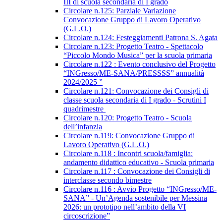
III di scuola secondaria di I grado
Circolare n.125: Parziale Variazione
Convocazione Gruppo di Lavoro Operativo
(G.L.O.)
Circolare n.124: Festeggiamenti Patrona S. Agata
Circolare n.123: Progetto Teatro - Spettacolo
“Piccolo Mondo Musica” per la scuola primaria
Circolare n.122 : Evento conclusivo del Progetto
“INGresso/ME-SANA/PRESSSS” annualità
2024/2025 ”
Circolare n.121: Convocazione dei Consigli di
classe scuola secondaria di I grado - Scrutini I
quadrimestre
Circolare n.120: Progetto Teatro - Scuola
dell’infanzia
Circolare n.119: Convocazione Gruppo di
Lavoro Operativo (G.L.O.)
Circolare n.118 : Incontri scuola/famiglia:
andamento didattico educativo - Scuola primaria
Circolare n.117 : Convocazione dei Consigli di
interclasse secondo bimestre
Circolare n.116 : Avvio Progetto “INGresso/ME-
SANA” - Un’Agenda sostenibile per Messina
2026: un prototipo nell’ambito della VI
circoscrizione”