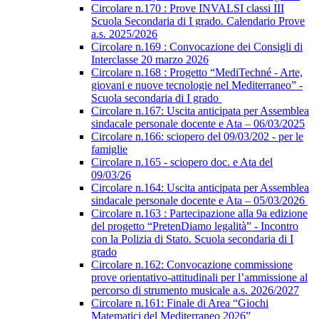
Circolare n.170 : Prove INVALSI classi III
Scuola Secondaria di I grado. Calendario Prove
a.s. 2025/2026
Circolare n.169 : Convocazione dei Consigli di
Interclasse 20 marzo 2026
Circolare n.168 : Progetto “MediTechné - Arte,
giovani e nuove tecnologie nel Mediterraneo” -
Scuola secondaria di I grado
Circolare n.167: Uscita anticipata per Assemblea
sindacale personale docente e Ata – 06/03/2025
Circolare n.166: sciopero del 09/03/202 - per le
famiglie
Circolare n.165 - sciopero doc. e Ata del
09/03/26
Circolare n.164: Uscita anticipata per Assemblea
sindacale personale docente e Ata – 05/03/2026
Circolare n.163 : Partecipazione alla 9a edizione
del progetto “PretenDiamo legalità” - Incontro
con la Polizia di Stato. Scuola secondaria di I
grado
Circolare n.162: Convocazione commissione
prove orientativo-attitudinali per l’ammissione al
percorso di strumento musicale a.s. 2026/2027
Circolare n.161: Finale di Area “Giochi
Matematici del Mediterraneo 2026”