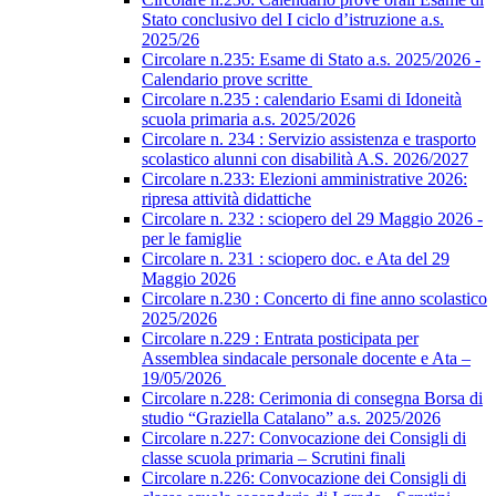
Stato conclusivo del I ciclo d’istruzione a.s.
2025/26
Circolare n.235: Esame di Stato a.s. 2025/2026 -
Calendario prove scritte
Circolare n.235 : calendario Esami di Idoneità
scuola primaria a.s. 2025/2026
Circolare n. 234 : Servizio assistenza e trasporto
scolastico alunni con disabilità A.S. 2026/2027
Circolare n.233: Elezioni amministrative 2026:
ripresa attività didattiche
Circolare n. 232 : sciopero del 29 Maggio 2026 -
per le famiglie
Circolare n. 231 : sciopero doc. e Ata del 29
Maggio 2026
Circolare n.230 : Concerto di fine anno scolastico
2025/2026
Circolare n.229 : Entrata posticipata per
Assemblea sindacale personale docente e Ata –
19/05/2026
Circolare n.228: Cerimonia di consegna Borsa di
studio “Graziella Catalano” a.s. 2025/2026
Circolare n.227: Convocazione dei Consigli di
classe scuola primaria – Scrutini finali
Circolare n.226: Convocazione dei Consigli di