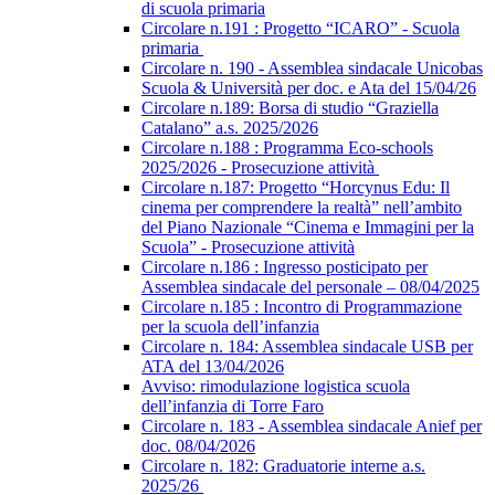
di scuola primaria
Circolare n.191 : Progetto “ICARO” - Scuola
primaria
Circolare n. 190 - Assemblea sindacale Unicobas
Scuola & Università per doc. e Ata del 15/04/26
Circolare n.189: Borsa di studio “Graziella
Catalano” a.s. 2025/2026
Circolare n.188 : Programma Eco-schools
2025/2026 - Prosecuzione attività
Circolare n.187: Progetto “Horcynus Edu: Il
cinema per comprendere la realtà” nell’ambito
del Piano Nazionale “Cinema e Immagini per la
Scuola” - Prosecuzione attività
Circolare n.186 : Ingresso posticipato per
Assemblea sindacale del personale – 08/04/2025
Circolare n.185 : Incontro di Programmazione
per la scuola dell’infanzia
Circolare n. 184: Assemblea sindacale USB per
ATA del 13/04/2026
Avviso: rimodulazione logistica scuola
dell’infanzia di Torre Faro
Circolare n. 183 - Assemblea sindacale Anief per
doc. 08/04/2026
Circolare n. 182: Graduatorie interne a.s.
2025/26