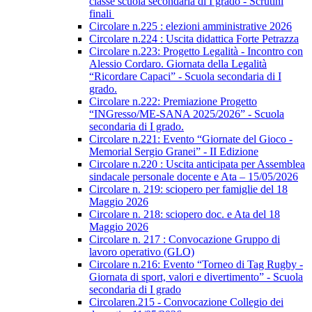
classe scuola secondaria di I grado - Scrutini
finali
Circolare n.225 : elezioni amministrative 2026
Circolare n.224 : Uscita didattica Forte Petrazza
Circolare n.223: Progetto Legalità - Incontro con
Alessio Cordaro. Giornata della Legalità
“Ricordare Capaci” - Scuola secondaria di I
grado.
Circolare n.222: Premiazione Progetto
“INGresso/ME-SANA 2025/2026” - Scuola
secondaria di I grado.
Circolare n.221: Evento “Giornate del Gioco -
Memorial Sergio Granei” - II Edizione
Circolare n.220 : Uscita anticipata per Assemblea
sindacale personale docente e Ata – 15/05/2026
Circolare n. 219: sciopero per famiglie del 18
Maggio 2026
Circolare n. 218: sciopero doc. e Ata del 18
Maggio 2026
Circolare n. 217 : Convocazione Gruppo di
lavoro operativo (GLO)
Circolare n.216: Evento “Torneo di Tag Rugby -
Giornata di sport, valori e divertimento” - Scuola
secondaria di I grado
Circolaren.215 - Convocazione Collegio dei