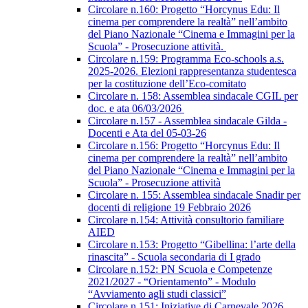
Circolare n.160: Progetto “Horcynus Edu: Il
cinema per comprendere la realtà” nell’ambito
del Piano Nazionale “Cinema e Immagini per la
Scuola” - Prosecuzione attività.
Circolare n.159: Programma Eco-schools a.s.
2025-2026. Elezioni rappresentanza studentesca
per la costituzione dell’Eco-comitato
Circolare n. 158: Assemblea sindacale CGIL per
doc. e ata 06/03/2026
Circolare n.157 - Assemblea sindacale Gilda -
Docenti e Ata del 05-03-26
Circolare n.156: Progetto “Horcynus Edu: Il
cinema per comprendere la realtà” nell’ambito
del Piano Nazionale “Cinema e Immagini per la
Scuola” - Prosecuzione attività
Circolare n. 155: Assemblea sindacale Snadir per
docenti di religione 19 Febbraio 2026
Circolare n.154: Attività consultorio familiare
AIED
Circolare n.153: Progetto “Gibellina: l’arte della
rinascita” - Scuola secondaria di I grado
Circolare n.152: PN Scuola e Competenze
2021/2027 - “Orientamento” - Modulo
“Avviamento agli studi classici”
Circolare n.151: Iniziative di Carnevale 2026