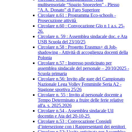
multisensoriale “Spazio Snoezelen” - Plesso
“A.A. Donato” di Faro Superiore
Circolare n.61 : Programma Eco-schools -
Prosecuzione attività
Circolare n.60 : Convocazione Glo n 1 a.s. 25-
26.
Circolare n. 59 : Assemblea sindacale doc. e Ata
USB Scuola del 23/10/25
Circolare n.58 : Progetto Erasmus+ di Job-
shadowing - Attività di accoglienza docenti della
Polonia
Circolare n.57 : Ingresso posticipato per
assemblea sindacale del personale – 20/10/2025 -
Scuola primaria
Circolare n.56: Invito alle gare del Campionato
Nazionale Lega Volley Femminile Seria A2 -
Stagione sportiva 25/26
Circolare n. 55 : Invito al personale docente a
Tempo Determinato a fruire delle ferie relative
all'a. s. 2025.2026
Circolare n.54 - Assemblea sindacale Uil
docentin e Ata del 20-10-25
Circolare n.53 : Convocazione Consigli
d’intersezione con i Rappresentanti dei genitori
Circolare n.52: Uscita anticipata per Assemblea