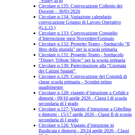
“Volley in gi
Circolare n.135: Convocazione Collegio dei
Docenti – 30/01/2026
Circolare n.134: Variazione calendario
convocazione Gruppo di Lavoro Operativo
(G.L.O.)
Circolare n.133: Convocazione Consiglio
d’Intersezione mesi Novembre/Gennaio
Circolare n.132: Progetto Teatro - Spettacolo “Il
libro della giungla” per la scuola primaria
Circolare n.131: Progetto Teatro - Spettacolo
“Disney Tribute Show” per la scuola primaria
Circolare n.130: Partecipazione alla “Giornata
dei Calzini Spaiati”
Circolare n.129: Convocazione dei Consigli di
classe scuola primaria – Scrutini primo
quadrimestre
Circolare n.128: viaggio d’istruzione a Cefalù e
dintorni - 09/10 aprile 2026 - Classi I di scuola
secondaria di I grado
Circolare n.127: Viaggio d’istruzione a Gibellina
e dintorni - 15/17 aprile 2026 - Classi II di scuola
secondaria di I grado
Circolare n.126: Viaggio d’istruzione in
Basilicata e dintorni - 20/24 aprile 2026 - Classi