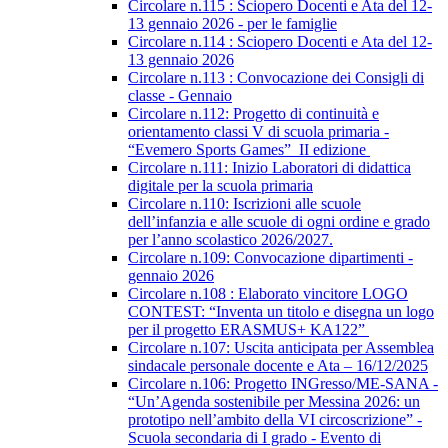
Circolare n.115 : Sciopero Docenti e Ata del 12-
13 gennaio 2026 - per le famiglie
Circolare n.114 : Sciopero Docenti e Ata del 12-
13 gennaio 2026
Circolare n.113 : Convocazione dei Consigli di
classe - Gennaio
Circolare n.112: Progetto di continuità e
orientamento classi V di scuola primaria -
“Evemero Sports Games” II edizione
Circolare n.111: Inizio Laboratori di didattica
digitale per la scuola primaria
Circolare n.110: Iscrizioni alle scuole
dell’infanzia e alle scuole di ogni ordine e grado
per l’anno scolastico 2026/2027.
Circolare n.109: Convocazione dipartimenti -
gennaio 2026
Circolare n.108 : Elaborato vincitore LOGO
CONTEST: “Inventa un titolo e disegna un logo
per il progetto ERASMUS+ KA122”
Circolare n.107: Uscita anticipata per Assemblea
sindacale personale docente e Ata – 16/12/2025
Circolare n.106: Progetto INGresso/ME-SANA -
“Un’Agenda sostenibile per Messina 2026: un
prototipo nell’ambito della VI circoscrizione” -
Scuola secondaria di I grado - Evento di