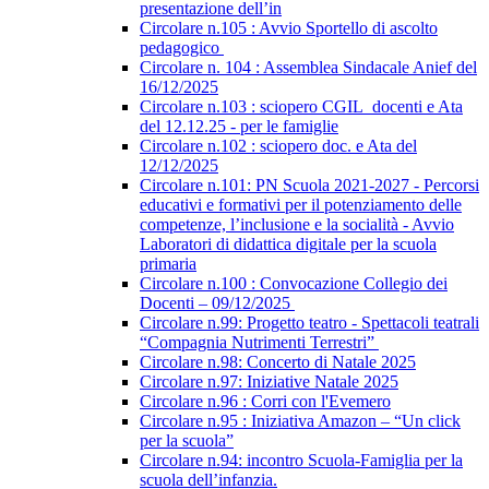
presentazione dell’in
Circolare n.105 : Avvio Sportello di ascolto
pedagogico
Circolare n. 104 : Assemblea Sindacale Anief del
16/12/2025
Circolare n.103 : sciopero CGIL_docenti e Ata
del 12.12.25 - per le famiglie
Circolare n.102 : sciopero doc. e Ata del
12/12/2025
Circolare n.101: PN Scuola 2021-2027 - Percorsi
educativi e formativi per il potenziamento delle
competenze, l’inclusione e la socialità - Avvio
Laboratori di didattica digitale per la scuola
primaria
Circolare n.100 : Convocazione Collegio dei
Docenti – 09/12/2025
Circolare n.99: Progetto teatro - Spettacoli teatrali
“Compagnia Nutrimenti Terrestri”
Circolare n.98: Concerto di Natale 2025
Circolare n.97: Iniziative Natale 2025
Circolare n.96 : Corri con l'Evemero
Circolare n.95 : Iniziativa Amazon – “Un click
per la scuola”
Circolare n.94: incontro Scuola-Famiglia per la
scuola dell’infanzia.