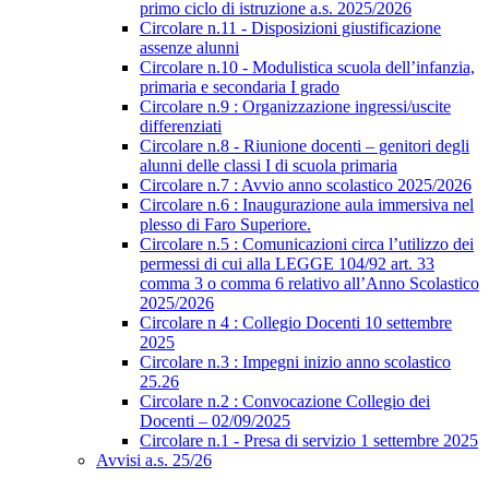
primo ciclo di istruzione a.s. 2025/2026
Circolare n.11 - Disposizioni giustificazione
assenze alunni
Circolare n.10 - Modulistica scuola dell’infanzia,
primaria e secondaria I grado
Circolare n.9 : Organizzazione ingressi/uscite
differenziati
Circolare n.8 - Riunione docenti – genitori degli
alunni delle classi I di scuola primaria
Circolare n.7 : Avvio anno scolastico 2025/2026
Circolare n.6 : Inaugurazione aula immersiva nel
plesso di Faro Superiore.
Circolare n.5 : Comunicazioni circa l’utilizzo dei
permessi di cui alla LEGGE 104/92 art. 33
comma 3 o comma 6 relativo all’Anno Scolastico
2025/2026
Circolare n 4 : Collegio Docenti 10 settembre
2025
Circolare n.3 : Impegni inizio anno scolastico
25.26
Circolare n.2 : Convocazione Collegio dei
Docenti – 02/09/2025
Circolare n.1 - Presa di servizio 1 settembre 2025
Avvisi a.s. 25/26