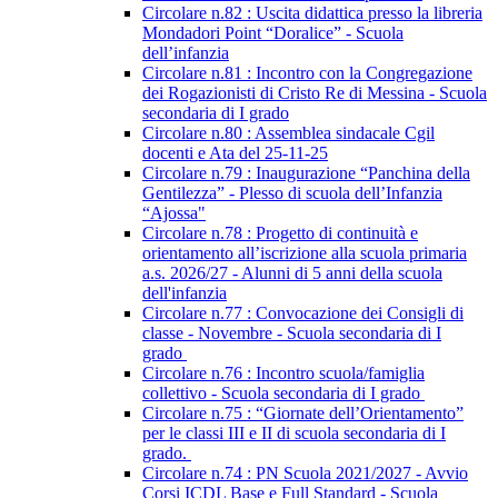
Circolare n.82 : Uscita didattica presso la libreria
Mondadori Point “Doralice” - Scuola
dell’infanzia
Circolare n.81 : Incontro con la Congregazione
dei Rogazionisti di Cristo Re di Messina - Scuola
secondaria di I grado
Circolare n.80 : Assemblea sindacale Cgil
docenti e Ata del 25-11-25
Circolare n.79 : Inaugurazione “Panchina della
Gentilezza” - Plesso di scuola dell’Infanzia
“Ajossa"
Circolare n.78 : Progetto di continuità e
orientamento all’iscrizione alla scuola primaria
a.s. 2026/27 - Alunni di 5 anni della scuola
dell'infanzia
Circolare n.77 : Convocazione dei Consigli di
classe - Novembre - Scuola secondaria di I
grado
Circolare n.76 : Incontro scuola/famiglia
collettivo - Scuola secondaria di I grado
Circolare n.75 : “Giornate dell’Orientamento”
per le classi III e II di scuola secondaria di I
grado.
Circolare n.74 : PN Scuola 2021/2027 - Avvio
Corsi ICDL Base e Full Standard - Scuola