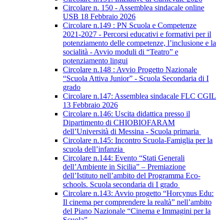
Circolare n. 150 - Assemblea sindacale online
USB 18 Febbraio 2026
Circolare n.149 : PN Scuola e Competenze
2021-2027 - Percorsi educativi e formativi per il
potenziamento delle competenze, l’inclusione e la
socialità - Avvio moduli di “Teatro” e
potenziamento lingui
Circolare n.148 : Avvio Progetto Nazionale
“Scuola Attiva Junior” - Scuola Secondaria di I
grado
Circolare n.147: Assemblea sindacale FLC CGIL
13 Febbraio 2026
Circolare n.146: Uscita didattica presso il
Dipartimento di CHIOBIOFARAM
dell’Università di Messina - Scuola primaria
Circolare n.145: Incontro Scuola-Famiglia per la
scuola dell’infanzia
Circolare n.144: Evento “Stati Generali
dell’Ambiente in Sicilia” – Premiazione
dell’Istituto nell’ambito del Programma Eco-
schools. Scuola secondaria di I grado
Circolare n.143: Avvio progetto “Horcynus Edu:
Il cinema per comprendere la realtà” nell’ambito
del Piano Nazionale “Cinema e Immagini per la
Scuola”