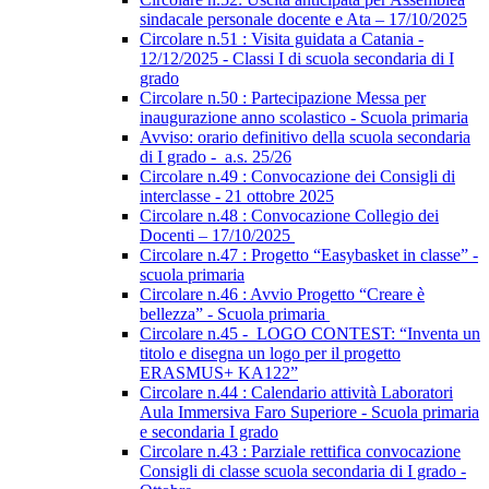
sindacale personale docente e Ata – 17/10/2025
Circolare n.51 : Visita guidata a Catania -
12/12/2025 - Classi I di scuola secondaria di I
grado
Circolare n.50 : Partecipazione Messa per
inaugurazione anno scolastico - Scuola primaria
Avviso: orario definitivo della scuola secondaria
di I grado - a.s. 25/26
Circolare n.49 : Convocazione dei Consigli di
interclasse - 21 ottobre 2025
Circolare n.48 : Convocazione Collegio dei
Docenti – 17/10/2025
Circolare n.47 : Progetto “Easybasket in classe” -
scuola primaria
Circolare n.46 : Avvio Progetto “Creare è
bellezza” - Scuola primaria
Circolare n.45 - LOGO CONTEST: “Inventa un
titolo e disegna un logo per il progetto
ERASMUS+ KA122”
Circolare n.44 : Calendario attività Laboratori
Aula Immersiva Faro Superiore - Scuola primaria
e secondaria I grado
Circolare n.43 : Parziale rettifica convocazione
Consigli di classe scuola secondaria di I grado -