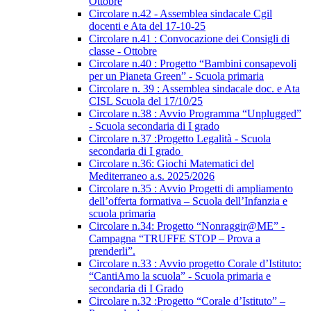
Ottobre
Circolare n.42 - Assemblea sindacale Cgil
docenti e Ata del 17-10-25
Circolare n.41 : Convocazione dei Consigli di
classe - Ottobre
Circolare n.40 : Progetto “Bambini consapevoli
per un Pianeta Green” - Scuola primaria
Circolare n. 39 : Assemblea sindacale doc. e Ata
CISL Scuola del 17/10/25
Circolare n.38 : Avvio Programma “Unplugged”
- Scuola secondaria di I grado
Circolare n.37 :Progetto Legalità - Scuola
secondaria di I grado
Circolare n.36: Giochi Matematici del
Mediterraneo a.s. 2025/2026
Circolare n.35 : Avvio Progetti di ampliamento
dell’offerta formativa – Scuola dell’Infanzia e
scuola primaria
Circolare n.34: Progetto “Nonraggir@ME” -
Campagna “TRUFFE STOP – Prova a
prenderli”.
Circolare n.33 : Avvio progetto Corale d’Istituto:
“CantiAmo la scuola” - Scuola primaria e
secondaria di I Grado
Circolare n.32 :Progetto “Corale d’Istituto” –