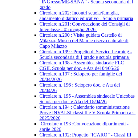
“INGresso/ME-SANA” - Scuola secondaria di I
grado
Circolare n.202: Incontri scuola/famiglia,
andamento didattico educativo - Scuola primaria
Circolare n.201: Convocazione dei Consigli di
Interclasse - 05 maggio 2026
Circolare n.200 : Visita guidata Castello di
Milazzo, Museo del Mare e riserva naturale di
Capo Milazzo
Circolare n.199 : Progetto di Service Learning -
Scuola secondaria di I grado e scuola primaria
Circolare n.198 - Assemblea sindacale FLC
CGIL Scuola per doc. e Ata del 04/05/26
Circolare n.197 : Sciopero per famiglie del
20/04/2026
Circolare n. 196 : Sciopero doc. e Ata del
20/04/26
Circolare n. 195 - Assemblea sindacale Unicobas
Scuola per doc. e Ata del 16/04/26
Circolare n.194 : Calendario somministrazione
Prove INVALSI classi II e V Scuola Primaria a.s.
2025/2026
Circolare n.193 :Convocazione dipartimenti -
aprile 2026
Circolare n.192: Progetto “ICARO” - Classi III