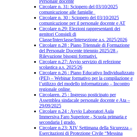
Personale docente
Circolare n. 31: Sciopero del 03/10/2025
comunicazione alle famiglie
Circolare n. 30 : Sciopero del 03/10/2025
comunicazione per il personale docente e AT
Circolare n.29: Elezioni rappresentanti dei
genitori Consigli di
Classe/Interclasse/Intersezione a.s. 2025/2026
Circolare n.28 : Piano Triennale di Formazione
del Personale Docente triennio 2025/28 -
Rilevazione bisogni formativi.
Circolare n.27: Avvio servizio di refezione
scolastica a.s. 2025/26
Circolare n.26 : Piano Educativo Individualizzato
(PEI) – Webinar formativo per la compilazione e
l’utilizzo del modello informatizzato – Incontro
regionale online
Circolaren. 25 : Ingresso posticipato per
Assemblea sindacale personale docente e Ata –
29/09/2025
Circolare n.24 : Avvio Laboratori Aula
Immersiva Faro Superiore - Scuola primaria e
secondaria I grado.
Circolare n.23: XIV Settimana della Sicurezza –
Esercitazioni di Protezione Civile “Messina