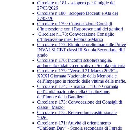
Circolare n. 181 - sciopero per famiglie del
27/03/2026
Circolare n.180 - sciopero Docenti e Ata del
27/03/26
Circolare n.179 : Convocazione Consigli
d’intersezione con i Rappresentanti dei genitori
Circolare n.178: Convocazione Consiglio
d’Intersezione mesi Febbraio/Marzo
Circolare n.177: Riunione preliminare alle Prove
INVALSI CBT classi III Scuola Secondaria di I
grado
Circolare n.176: Incontri scuola/famiglia,
andamento didattico educativo - Scuola primaria
Circolare n.175: “Verso il 21 Marzo 2026” -
XXXI Giornata Nazionale della Memoria e
dell’Impegno in ricordo delle vittime delle mafie.
Circolare n.174: 17 marzo – “165^ Giornata
dell’Unità nazionale, della Costituzione,
dell’Inno e della Bandiera”.
Circolare n.173: Convocazione dei Consigli di
classe - Marzo
Circolare n.172: Referendum costituzionale
2026
Circolare n.171: Attività di orientamento
“UniStem Day” - Scuola secondaria di I grado