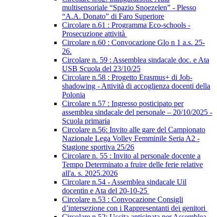
multisensoriale “Spazio Snoezelen” - Plesso
“A.A. Donato” di Faro Superiore
Circolare n.61 : Programma Eco-schools -
Prosecuzione attività
Circolare n.60 : Convocazione Glo n 1 a.s. 25-
26.
Circolare n. 59 : Assemblea sindacale doc. e Ata
USB Scuola del 23/10/25
Circolare n.58 : Progetto Erasmus+ di Job-
shadowing - Attività di accoglienza docenti della
Polonia
Circolare n.57 : Ingresso posticipato per
assemblea sindacale del personale – 20/10/2025 -
Scuola primaria
Circolare n.56: Invito alle gare del Campionato
Nazionale Lega Volley Femminile Seria A2 -
Stagione sportiva 25/26
Circolare n. 55 : Invito al personale docente a
Tempo Determinato a fruire delle ferie relative
all'a. s. 2025.2026
Circolare n.54 - Assemblea sindacale Uil
docentin e Ata del 20-10-25
Circolare n.53 : Convocazione Consigli
d’intersezione con i Rappresentanti dei genitori
Circolare n.52: Uscita anticipata per Assemblea