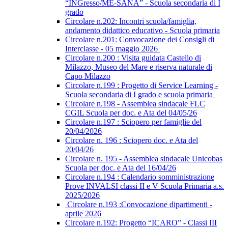
“INGresso/ME-SANA” - Scuola secondaria di I
grado
Circolare n.202: Incontri scuola/famiglia,
andamento didattico educativo - Scuola primaria
Circolare n.201: Convocazione dei Consigli di
Interclasse - 05 maggio 2026
Circolare n.200 : Visita guidata Castello di
Milazzo, Museo del Mare e riserva naturale di
Capo Milazzo
Circolare n.199 : Progetto di Service Learning -
Scuola secondaria di I grado e scuola primaria
Circolare n.198 - Assemblea sindacale FLC
CGIL Scuola per doc. e Ata del 04/05/26
Circolare n.197 : Sciopero per famiglie del
20/04/2026
Circolare n. 196 : Sciopero doc. e Ata del
20/04/26
Circolare n. 195 - Assemblea sindacale Unicobas
Scuola per doc. e Ata del 16/04/26
Circolare n.194 : Calendario somministrazione
Prove INVALSI classi II e V Scuola Primaria a.s.
2025/2026
Circolare n.193 :Convocazione dipartimenti -
aprile 2026
Circolare n.192: Progetto “ICARO” - Classi III