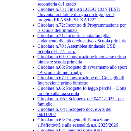
secondaria di I grado
Circolare n.73 : Finalisti LOGO CONTEST:
“Inventa un titolo e disegna un logo per il
progetto ERASMUS+ KA122”
Circolare n.72: Incontro di Programmazione per
la scuola dell’infanzia.
Circolare n.71: Incontri scuola/famiglia:
andamento didattico educativo - Scuola primaria
Circolare n.70 : Assemblea sindacale USB
Scuola del 14/11/25.
Circolare n 69 : Convocazione interclasse primo
bimestre scuola primaria
Circolare n.68: Progetto di avviamento allo sport
“A scuola di mini-rugby
Circolare n.67 : Convocazione del Consiglio di
Intersezione primo bimestre
Circolare n.66: Progetto Io leggo perché – Dona
un libro alla tua scuola
Circolare n. 65 : Sciopero del 04/11/2025, per
famiglie
Circolare n. 64 : Sciopero doc. e Ata del
04/11/202
Circolare n.63: Progetto di Educazione
all’affettività e alla sessualità a.s. 2025/2026
Circolare n.62: Inaugurazione Aula