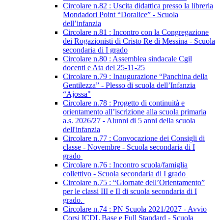
Circolare n.82 : Uscita didattica presso la libreria
Mondadori Point “Doralice” - Scuola
dell’infanzia
Circolare n.81 : Incontro con la Congregazione
dei Rogazionisti di Cristo Re di Messina - Scuola
secondaria di I grado
Circolare n.80 : Assemblea sindacale Cgil
docenti e Ata del 25-11-25
Circolare n.79 : Inaugurazione “Panchina della
Gentilezza” - Plesso di scuola dell’Infanzia
“Ajossa"
Circolare n.78 : Progetto di continuità e
orientamento all’iscrizione alla scuola primaria
a.s. 2026/27 - Alunni di 5 anni della scuola
dell'infanzia
Circolare n.77 : Convocazione dei Consigli di
classe - Novembre - Scuola secondaria di I
grado
Circolare n.76 : Incontro scuola/famiglia
collettivo - Scuola secondaria di I grado
Circolare n.75 : “Giornate dell’Orientamento”
per le classi III e II di scuola secondaria di I
grado.
Circolare n.74 : PN Scuola 2021/2027 - Avvio
Corsi ICDL Base e Full Standard - Scuola