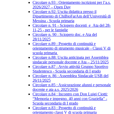
Circolare n.93 : Orientamento iscrizioni per l’a.s.
2026/2027 – Open Day
Circolare n.92: Uscita didattica presso il
Dipartimento di ChiBioFarAm dell’Università di
Messina - Scuola primaria
Circolare n. 91 - Sciopero docenti_e_Ata del 28-
11-25 - per le famiglie
Circolare n. 90 : Sciopero doc. e Ata del
28/11/2025
Circolare n.89 : Progetto di continuità e
orientamento di strumento musicale - Classi V di
scuola primaria
Circolare n.88: Uscita anticipata per Assemblea
sindacale personale docente e Ata – 25/11/2025
Circolare n.87 : Avvio attività Gruppo Sportivo
Studentesco - Scuola secondaria di I grado
Circolare n. 86 : Assemblea Sindacale USB del
26/11/2025
Circolare n.85 : Assicurazione alunni e personale
docente e ata a.s. 2025/2026
Circolare n.84 : Incontro con Don Luigi Ciotti:
“Memoria e impegno. 40 anni con Graziella” -
Scuola secondaria di I grado
Circolare n.83 : Progetto di continuità e
orientamento classi V di scuola primaria