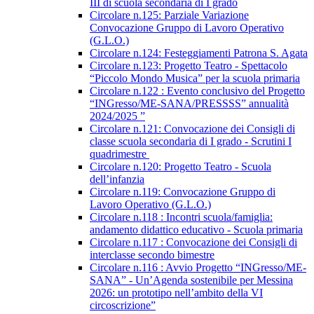
III di scuola secondaria di I grado
Circolare n.125: Parziale Variazione
Convocazione Gruppo di Lavoro Operativo
(G.L.O.)
Circolare n.124: Festeggiamenti Patrona S. Agata
Circolare n.123: Progetto Teatro - Spettacolo
“Piccolo Mondo Musica” per la scuola primaria
Circolare n.122 : Evento conclusivo del Progetto
“INGresso/ME-SANA/PRESSSS” annualità
2024/2025 ”
Circolare n.121: Convocazione dei Consigli di
classe scuola secondaria di I grado - Scrutini I
quadrimestre
Circolare n.120: Progetto Teatro - Scuola
dell’infanzia
Circolare n.119: Convocazione Gruppo di
Lavoro Operativo (G.L.O.)
Circolare n.118 : Incontri scuola/famiglia:
andamento didattico educativo - Scuola primaria
Circolare n.117 : Convocazione dei Consigli di
interclasse secondo bimestre
Circolare n.116 : Avvio Progetto “INGresso/ME-
SANA” - Un’Agenda sostenibile per Messina
2026: un prototipo nell’ambito della VI
circoscrizione”