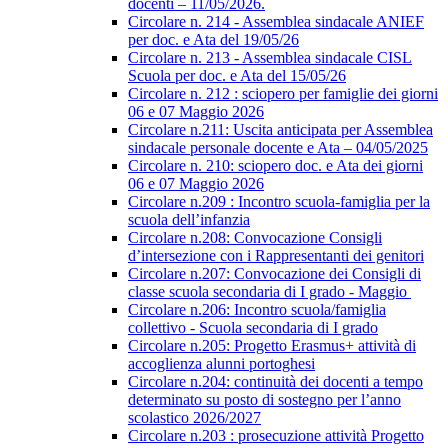
docenti – 11/05/2026.
Circolare n. 214 - Assemblea sindacale ANIEF
per doc. e Ata del 19/05/26
Circolare n. 213 - Assemblea sindacale CISL
Scuola per doc. e Ata del 15/05/26
Circolare n. 212 : sciopero per famiglie dei giorni
06 e 07 Maggio 2026
Circolare n.211: Uscita anticipata per Assemblea
sindacale personale docente e Ata – 04/05/2025
Circolare n. 210: sciopero doc. e Ata dei giorni
06 e 07 Maggio 2026
Circolare n.209 : Incontro scuola-famiglia per la
scuola dell’infanzia
Circolare n.208: Convocazione Consigli
d’intersezione con i Rappresentanti dei genitori
Circolare n.207: Convocazione dei Consigli di
classe scuola secondaria di I grado - Maggio
Circolare n.206: Incontro scuola/famiglia
collettivo - Scuola secondaria di I grado
Circolare n.205: Progetto Erasmus+ attività di
accoglienza alunni portoghesi
Circolare n.204: continuità dei docenti a tempo
determinato su posto di sostegno per l’anno
scolastico 2026/2027
Circolare n.203 : prosecuzione attività Progetto