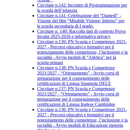
Circolare n.142: Incontro di Programmazione per
la scuola dell’infanzia
Circolare n.141: Celebrazione del “Dantedì” -
Visione del film “Mirabile Visione: Inferno” per
la scuola secondaria di I grado.
Circolare n. 140: Raccolta dati di contesto Prova
Invalsi 2025-2026 e informativa privacy
Circolare n.139: PN Scuola e Competenze 2021-
2027 - Percorsi educativi e formativi per il
potenziamento delle competenze, l’inclusione e la
socialità - Avvio moduli di “Atletica” per la
scuola primari
Circolare n.138: PN Scuola e Competenze
2021/2027 - “Orientamento” - Avvio corsi di
preparazione per il conseguimento delle
certificazioni di Lingua Spagnola DELE
Circolare n.137: PN Scuola e Competenze
2021/2027 - “Orientamento” - Avvio corsi di
preparazione per il conseguimento delle
certificazioni di Lingua Inglese Cambridge
Circolare n.136: PN Scuola e Competenze 2021-
2027 - Percorsi educativi e formativi per il
potenziamento delle competenze, l’inclusione e la
socialità - Avvio moduli di Educazione motoria