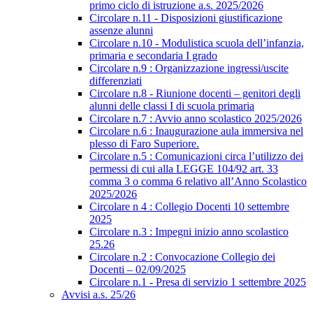
primo ciclo di istruzione a.s. 2025/2026
Circolare n.11 - Disposizioni giustificazione
assenze alunni
Circolare n.10 - Modulistica scuola dell’infanzia,
primaria e secondaria I grado
Circolare n.9 : Organizzazione ingressi/uscite
differenziati
Circolare n.8 - Riunione docenti – genitori degli
alunni delle classi I di scuola primaria
Circolare n.7 : Avvio anno scolastico 2025/2026
Circolare n.6 : Inaugurazione aula immersiva nel
plesso di Faro Superiore.
Circolare n.5 : Comunicazioni circa l’utilizzo dei
permessi di cui alla LEGGE 104/92 art. 33
comma 3 o comma 6 relativo all’Anno Scolastico
2025/2026
Circolare n 4 : Collegio Docenti 10 settembre
2025
Circolare n.3 : Impegni inizio anno scolastico
25.26
Circolare n.2 : Convocazione Collegio dei
Docenti – 02/09/2025
Circolare n.1 - Presa di servizio 1 settembre 2025
Avvisi a.s. 25/26