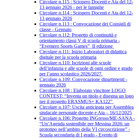
Circolare n.115 : Sciopero Docenti e Ata del 12-
13 gennaio 2026 - per le famiglie
Circolare n.114 : Sciopero Docenti e Ata del 12-
13 gennaio 2026
Circolare n.113 : Convocazione dei Consigli di
classe - Gennaio
Circolare n.112: Progetto di continuità e
orientamento classi V di scuola primaria -
“Evemero Sports Games” II edizione
Circolare n.111: Inizio Laboratori di didattica
digitale per la scuola primaria
Circolare n.110: Iscrizioni alle scuole
dell’infanzia e alle scuole di ogni ordine e grado
per l’anno scolastico 2026/2027.
Circolare n.109: Convocazione dipartimenti -
gennaio 2026
Circolare n.108 : Elaborato vincitore LOGO
CONTEST: “Inventa un titolo e disegna un logo
per il progetto ERASMUS+ KA122”
Circolare n.107: Uscita anticipata per Assemblea
sindacale personale docente e Ata – 16/12/2025
Circolare n.106: Progetto INGresso/ME-SANA -
“Un’Agenda sostenibile per Messina 2026: un
prototipo nell’ambito della VI circoscrizione” -
Scuola secondaria di I grado - Evento di