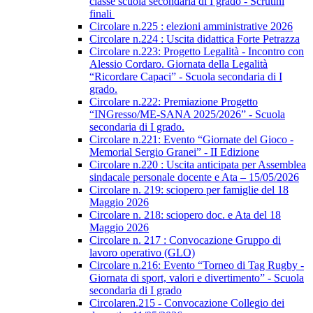
classe scuola secondaria di I grado - Scrutini
finali
Circolare n.225 : elezioni amministrative 2026
Circolare n.224 : Uscita didattica Forte Petrazza
Circolare n.223: Progetto Legalità - Incontro con
Alessio Cordaro. Giornata della Legalità
“Ricordare Capaci” - Scuola secondaria di I
grado.
Circolare n.222: Premiazione Progetto
“INGresso/ME-SANA 2025/2026” - Scuola
secondaria di I grado.
Circolare n.221: Evento “Giornate del Gioco -
Memorial Sergio Granei” - II Edizione
Circolare n.220 : Uscita anticipata per Assemblea
sindacale personale docente e Ata – 15/05/2026
Circolare n. 219: sciopero per famiglie del 18
Maggio 2026
Circolare n. 218: sciopero doc. e Ata del 18
Maggio 2026
Circolare n. 217 : Convocazione Gruppo di
lavoro operativo (GLO)
Circolare n.216: Evento “Torneo di Tag Rugby -
Giornata di sport, valori e divertimento” - Scuola
secondaria di I grado
Circolaren.215 - Convocazione Collegio dei