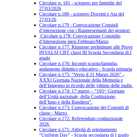
Circolare n. 181 - sciopero per famiglie del
27/03/2026
Circolare n.180 - sciopero Docenti e Ata del
27/03/26
Circolare n.179 : Convocazione Consigli
d’intersezione con i Rappresentanti dei genitori
Circolare n.178: Convocazione Consiglio
d’Intersezione mesi Febbraio/Marzo
Circolare n.177: Riunione preliminare alle Prove
INVALSI CBT classi III Scuola Secondaria di I
grado
Circolare n.176: Incontri scuola/famiglia,
andamento didattico educativo - Scuola primaria
Circolare n.175: “Verso il 21 Marzo 2026” -
XXXI Giornata Nazionale della Memoria e
dell’Impegno in ricordo delle vittime delle mafie.
Circolare n.174: 17 marzo – “165^ Giornata
dell’Unità nazionale, della Costituzione,
dell’Inno e della Bandiera”.
Circolare n.173: Convocazione dei Consigli di
classe - Marzo
Circolare n.172: Referendum costituzionale
2026
Circolare n.171: Attività di orientamento
“UniStem Day” - Scuola secondaria di I grado