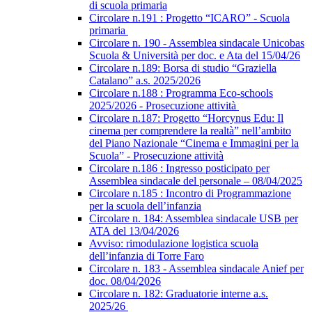
di scuola primaria
Circolare n.191 : Progetto “ICARO” - Scuola
primaria
Circolare n. 190 - Assemblea sindacale Unicobas
Scuola & Università per doc. e Ata del 15/04/26
Circolare n.189: Borsa di studio “Graziella
Catalano” a.s. 2025/2026
Circolare n.188 : Programma Eco-schools
2025/2026 - Prosecuzione attività
Circolare n.187: Progetto “Horcynus Edu: Il
cinema per comprendere la realtà” nell’ambito
del Piano Nazionale “Cinema e Immagini per la
Scuola” - Prosecuzione attività
Circolare n.186 : Ingresso posticipato per
Assemblea sindacale del personale – 08/04/2025
Circolare n.185 : Incontro di Programmazione
per la scuola dell’infanzia
Circolare n. 184: Assemblea sindacale USB per
ATA del 13/04/2026
Avviso: rimodulazione logistica scuola
dell’infanzia di Torre Faro
Circolare n. 183 - Assemblea sindacale Anief per
doc. 08/04/2026
Circolare n. 182: Graduatorie interne a.s.
2025/26