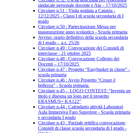
sindacale personale docente e Ata – 17/10/2025
Circolare n.51 : Visita guidata a Catania -
12/12/2025 - Classi I di scuola secondaria di I
grado
Circolare n.50 : Partecipazione Messa per
inaugurazione anno scolastico - Scuola primaria
Avviso: orario definitivo della scuola secondaria
di I grado - a.s. 25/26
Circolare n.49 : Convocazione dei Consigli di
interclasse - 21 ottobre 2025
Circolare n.48 : Convocazione Collegio dei
Docenti – 17/10/2025
Circolare n.47 : Progetto “Easybasket in classe” -
scuola primaria
Circolare n.46 : Avvio Progetto “Creare è
bellezza” - Scuola primaria
Circolare n.45 - LOGO CONTEST: “Inventa un
titolo e disegna un logo per il progetto
ERASMUS+ KA122”
Circolare n.44 : Calendario attività Laboratori
Aula Immersiva Faro Superiore - Scuola primaria
e secondaria I grado
Circolare n.43 : Parziale rettifica convocazione
Consigli di classe scuola secondaria di I grado -