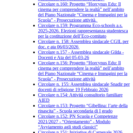
Circolare n.160: Progetto “Horcynus Edu: Il
cinema per comprendere la realtà” nell’ambito
del Piano Nazionale “Cinema e Immagini per la
Scuola” - Prosecuzione attività.
Circolare n.159: Programma Eco-schools a.s.
2025-2026. Elezioni rappresentanza studentesca
per la costituzione dell’Eco-comitato
Circolare n. 158: Assemblea sindacale CGIL per
doc. e ata 06/03/2026
Circolare n.157 - Assemblea sindacale Gilda -
Docenti e Ata del 05-03-26
Circolare n.156: Progetto “Horcynus Edu: Il
cinema per comprendere la realtà” nell’ambito
del Piano Nazionale “Cinema e Immagini per la
Scuola” - Prosecuzione attività
Circolare n. 155: Assemblea sindacale Snadir per
docenti di religione 19 Febbraio 2026
Circolare n.154: Attività consultorio familiare
AIED
Circolare n.153: Progetto “Gibellina: l’arte della
rinascita” - Scuola secondaria di I grado
Circolare n.152: PN Scuola e Competenze
2021/2027 - “Orientamento” - Modulo
“Avviamento agli studi classici”
Circolare n.151: Iniziative di Carnevale 2026