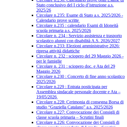
Stato conclusivo del I ciclo d’istruzione a.s.
2025/26
Circolare n.235: Esame di Stato a.s. 2025/2026 -
Calendario prove scritte
Circolare n.235 : calendario Esami di Idoneità
scuola primaria a.s. 2025/2026
Circolare n. 234 : Servizio assistenza e trasporto
scolastico alunni con disabilità A.S. 2026/2027
Circolare n.233: Elezioni amministrative 2026:
ripresa attività didattiche
Circolare n. 232 : sciopero del 29 Maggio 2026 -
per le famiglie
Circolare n. 231 : sciopero doc. e Ata del 29
Maggio 2026
Circolare n.230 : Concerto di fine anno scolastico
2025/2026
Circolare n.229 : Entrata posticipata per
Assemblea sindacale personale docente e Ata –
19/05/2026
Circolare n.228: Cerimonia di consegna Borsa di
studio “Graziella Catalano” a.s. 2025/2026
Circolare n.227: Convocazione dei Consigli di
classe scuola primaria – Scrutini finali
Circolare n.226: Convocazione dei Consigli di