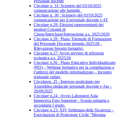
Personale docente
Circolare n. 31: Sciopero del 03/10/2025
comunicazione alle famiglie
Circolare n. 30 : Sciopero del 03/10/2025
comunicazione per il personale docente e AT
Circolare n.29: Elezioni rappresentanti dei
genitori Consigli di
Classe/Interclasse/Intersezione a.s. 2025/2026
Circolare n.28 : Piano Triennale di Formazione
del Personale Docente triennio 2025/28 -
Rilevazione bisogni formativi.
Circolare n.27: Avvio servizio di refezione
scolastica a.s. 2025/26
Circolare n.26 : Piano Educativo Individualizzato
(PEI) – Webinar formativo per la compilazione e
l’utilizzo del modello informatizzato – Incontro
regionale online
Circolaren. 25 : Ingresso posticipato per
Assemblea sindacale personale docente e Ata –
29/09/2025
Circolare n.24 : Avvio Laboratori Aula
Immersiva Faro Superiore - Scuola primaria e
secondaria I grado.
Circolare n.23: XIV Settimana della Sicurezza –
Esercitazioni di Protezione Civile “Messina