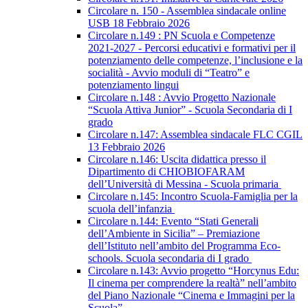
Circolare n. 150 - Assemblea sindacale online
USB 18 Febbraio 2026
Circolare n.149 : PN Scuola e Competenze
2021-2027 - Percorsi educativi e formativi per il
potenziamento delle competenze, l’inclusione e la
socialità - Avvio moduli di “Teatro” e
potenziamento lingui
Circolare n.148 : Avvio Progetto Nazionale
“Scuola Attiva Junior” - Scuola Secondaria di I
grado
Circolare n.147: Assemblea sindacale FLC CGIL
13 Febbraio 2026
Circolare n.146: Uscita didattica presso il
Dipartimento di CHIOBIOFARAM
dell’Università di Messina - Scuola primaria
Circolare n.145: Incontro Scuola-Famiglia per la
scuola dell’infanzia
Circolare n.144: Evento “Stati Generali
dell’Ambiente in Sicilia” – Premiazione
dell’Istituto nell’ambito del Programma Eco-
schools. Scuola secondaria di I grado
Circolare n.143: Avvio progetto “Horcynus Edu:
Il cinema per comprendere la realtà” nell’ambito
del Piano Nazionale “Cinema e Immagini per la
Scuola”