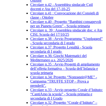
Ottobre
Circolare n.42 - Assemblea sindacale Cgil
docenti e Ata del 17-10-25
Circolare n.41 : Convocazione dei Consigli di
classe - Ottobre
Circolare n.40 : Progetto “Bambini consapevoli
per un Pianeta Green” - Scuola primaria
Circolare n. 39 : Assemblea sindacale doc. e Ata
CISL Scuola del 17/10/25
Circolare n.38 : Avvio Programma “Unplugged”
- Scuola secondaria di I grado
Circolare n.37 :Progetto Legalità - Scuola
secondaria di I grado
Circolare n.36: Giochi Matematici del
Mediterraneo a.s. 2025/2026
Circolare n.35 : Avvio Progetti di ampliamento
dell’offerta formativa – Scuola dell’Infanzia e
scuola primaria
Circolare n.34: Progetto “Nonraggir@ME” -
Campagna “TRUFFE STOP – Prova a
prenderli”.
Circolare n.33 : Avvio progetto Corale d’Istituto:
“CantiAmo la scuola” - Scuola primaria e
secondaria di I Grado
Circolare n.32 :Progetto “Corale d’Istituto” –