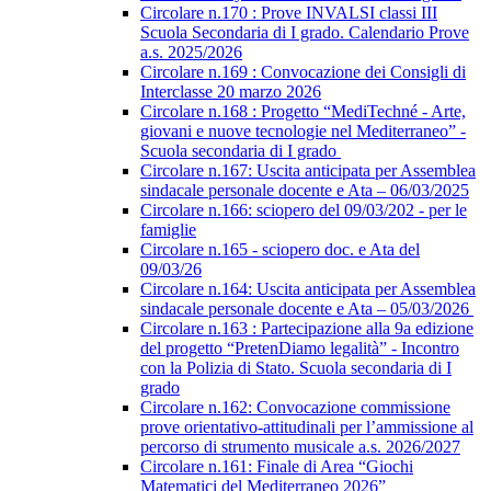
Circolare n.170 : Prove INVALSI classi III
Scuola Secondaria di I grado. Calendario Prove
a.s. 2025/2026
Circolare n.169 : Convocazione dei Consigli di
Interclasse 20 marzo 2026
Circolare n.168 : Progetto “MediTechné - Arte,
giovani e nuove tecnologie nel Mediterraneo” -
Scuola secondaria di I grado
Circolare n.167: Uscita anticipata per Assemblea
sindacale personale docente e Ata – 06/03/2025
Circolare n.166: sciopero del 09/03/202 - per le
famiglie
Circolare n.165 - sciopero doc. e Ata del
09/03/26
Circolare n.164: Uscita anticipata per Assemblea
sindacale personale docente e Ata – 05/03/2026
Circolare n.163 : Partecipazione alla 9a edizione
del progetto “PretenDiamo legalità” - Incontro
con la Polizia di Stato. Scuola secondaria di I
grado
Circolare n.162: Convocazione commissione
prove orientativo-attitudinali per l’ammissione al
percorso di strumento musicale a.s. 2026/2027
Circolare n.161: Finale di Area “Giochi
Matematici del Mediterraneo 2026”