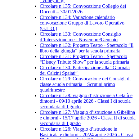
“Volley in gi
Circolare n.135: Convocazione Collegio dei
Docenti – 30/01/2026
Circolare n.134: Variazione calendario
convocazione Gruppo di Lavoro Operativo
(G.L.O.)
Circolare n.133: Convocazione Consiglio
d’Intersezione mesi Novembre/Gennaio
Circolare n.132: Progetto Teatro - Spettacolo “Il
libro della giungla” per la scuola primaria
Circolare n.131: Progetto Teatro - Spettacolo
“Disney Tribute Show” per la scuola primaria
Circolare n.130: Partecipazione alla “Giornata
dei Calzini Spaiati”
Circolare n.129: Convocazione dei Consigli di
classe scuola primaria – Scrutini primo
quadrimestre
Circolare n.128: viaggio d’istruzione a Cefalù e
dintorni - 09/10 aprile 2026 - Classi I di scuola
secondaria di I grado
Circolare n.127: Viaggio d’istruzione a Gibellina
e dintorni - 15/17 aprile 2026 - Classi II di scuola
secondaria di I grado
Circolare n.126: Viaggio d’istruzione in
Basilicata e dintorni - 20/24 aprile 2026 - Classi