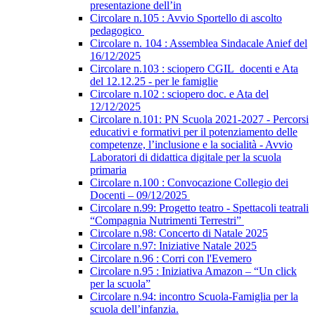
presentazione dell’in
Circolare n.105 : Avvio Sportello di ascolto
pedagogico
Circolare n. 104 : Assemblea Sindacale Anief del
16/12/2025
Circolare n.103 : sciopero CGIL_docenti e Ata
del 12.12.25 - per le famiglie
Circolare n.102 : sciopero doc. e Ata del
12/12/2025
Circolare n.101: PN Scuola 2021-2027 - Percorsi
educativi e formativi per il potenziamento delle
competenze, l’inclusione e la socialità - Avvio
Laboratori di didattica digitale per la scuola
primaria
Circolare n.100 : Convocazione Collegio dei
Docenti – 09/12/2025
Circolare n.99: Progetto teatro - Spettacoli teatrali
“Compagnia Nutrimenti Terrestri”
Circolare n.98: Concerto di Natale 2025
Circolare n.97: Iniziative Natale 2025
Circolare n.96 : Corri con l'Evemero
Circolare n.95 : Iniziativa Amazon – “Un click
per la scuola”
Circolare n.94: incontro Scuola-Famiglia per la
scuola dell’infanzia.