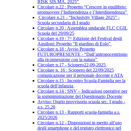
RISK SIS.MA. 2025”
Circolare n.22 : Progetto “Crescere in equilibrio:
promuovere l’Indipendenza e l’Interdipendenza”
Circolare n.21 - “Inclusivity Village 2025” -
Scuola secondaria di I grado
Circolare n.20 : Assemblea sindacale FLC CGIL
Scuola del 29/09/25
Circolare n.19 : 7^ Edizione del Festival degli
Aquiloni: Progetto “Il giardino di Eolo”
Circolare n.18 : Avvio Progetto
FUTUROPRESENTE - “Dall’antropocentrismo
alla riconnessione con la natura”
Circolare n.17 - Sciopero22-09-2025
Circolare n. 16 : Sciopero del 22/09/2025
comunicazione per il personale docente e ATA
Circolare n.15 : Incontro Scuola-Famiglia per la
scuola dell’infanzia
Circolare n.14 : SNV – Indicazioni operative per
la somministrazione del Questionario Docente
Avviso: Orario provvisorio scuola sec. I grado -
a.s. 25.26
Circolare n.13 - Rapporti scuola-famiglia a.s.
2025/2026
Circolare n.12 - Disposizioni in merito all’uso
degli smartphone e del registro elettronico nel