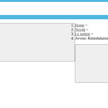
Home
>
Novità
>
Le notizie
>
Avviso: Rimodulazione