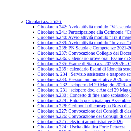
Circolari a.s. 25/26
Circolare n.242: Avvio attività modulo “Velascuol
Circolare n.241: Partecipazione alla Cerimonia “Co
Circolare n.240: Avvio attività modulo “Tra il mar
Circolare n.239: Avvio attività modulo “In vasca
Circolare n.238: PN Scuola e Competenze 2021-2027
Circolare n.237: Convocazione Collegio dei Docen
Circolare n.236: Calendario prove orali Esame di St
Circolare n.235: Esame di Stato a.s. 2025/2026 - C
Circolare n.235 : calendario Esami di Idoneità scu
Circolare n. 234 : Servizio assistenza e trasporto s
Circolare n.233: Elezioni amministrative 2026: ripre
Circolare n. 232 : sciopero del 29 Maggio 2026 - p
Circolare n. 231 : sciopero doc. e Ata del 29 Mag
Circolare n.230 : Concerto di fine anno scolastico
Circolare n.229 : Entrata posticipata per Assembl
Circolare n.228: Cerimonia di consegna Borsa di s
Circolare n.227: Convocazione dei Consigli di class
Circolare n.226: Convocazione dei Consigli di class
Circolare n.225 : elezioni amministrative 2026
Circolare n.224 : Uscita didattica Forte Petrazza