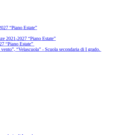
2027 “Piano Estate”
enze 2021-2027 “Piano Estate”
027 “Piano Estate”
vento”, “Velascuola” - Scuola secondaria di I grado.