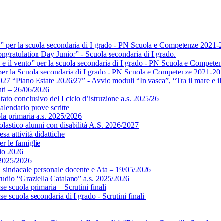
a” per la scuola secondaria di I grado - PN Scuola e Competenze 2021-
ngratulation Day Junior” - Scuola secondaria di I grado.
e e il vento” per la scuola secondaria di I grado - PN Scuola e Compet
” per la Scuola secondaria di I grado - PN Scuola e Competenze 2021-2
 “Piano Estate 2026/27” - Avvio moduli “In vasca”, “Tra il mare e il 
ti – 26/06/2026
ato conclusivo del I ciclo d’istruzione a.s. 2025/26
alendario prove scritte
ola primaria a.s. 2025/2026
colastico alunni con disabilità A.S. 2026/2027
sa attività didattiche
er le famiglie
gio 2026
 2025/2026
ea sindacale personale docente e Ata – 19/05/2026
tudio “Graziella Catalano” a.s. 2025/2026
e scuola primaria – Scrutini finali
e scuola secondaria di I grado - Scrutini finali