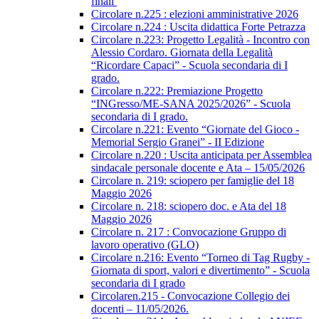
finali
Circolare n.225 : elezioni amministrative 2026
Circolare n.224 : Uscita didattica Forte Petrazza
Circolare n.223: Progetto Legalità - Incontro con
Alessio Cordaro. Giornata della Legalità
“Ricordare Capaci” - Scuola secondaria di I
grado.
Circolare n.222: Premiazione Progetto
“INGresso/ME-SANA 2025/2026” - Scuola
secondaria di I grado.
Circolare n.221: Evento “Giornate del Gioco -
Memorial Sergio Granei” - II Edizione
Circolare n.220 : Uscita anticipata per Assemblea
sindacale personale docente e Ata – 15/05/2026
Circolare n. 219: sciopero per famiglie del 18
Maggio 2026
Circolare n. 218: sciopero doc. e Ata del 18
Maggio 2026
Circolare n. 217 : Convocazione Gruppo di
lavoro operativo (GLO)
Circolare n.216: Evento “Torneo di Tag Rugby -
Giornata di sport, valori e divertimento” - Scuola
secondaria di I grado
Circolaren.215 - Convocazione Collegio dei
docenti – 11/05/2026.