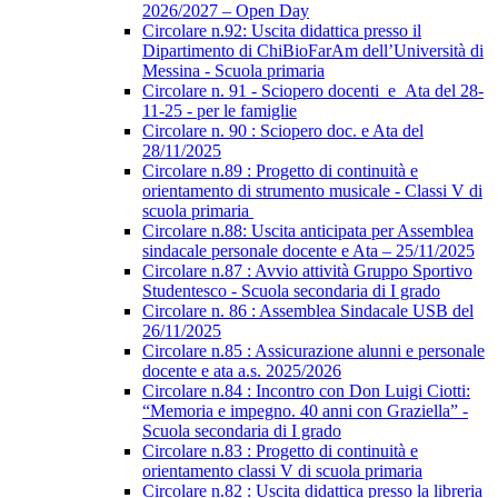
2026/2027 – Open Day
Circolare n.92: Uscita didattica presso il
Dipartimento di ChiBioFarAm dell’Università di
Messina - Scuola primaria
Circolare n. 91 - Sciopero docenti_e_Ata del 28-
11-25 - per le famiglie
Circolare n. 90 : Sciopero doc. e Ata del
28/11/2025
Circolare n.89 : Progetto di continuità e
orientamento di strumento musicale - Classi V di
scuola primaria
Circolare n.88: Uscita anticipata per Assemblea
sindacale personale docente e Ata – 25/11/2025
Circolare n.87 : Avvio attività Gruppo Sportivo
Studentesco - Scuola secondaria di I grado
Circolare n. 86 : Assemblea Sindacale USB del
26/11/2025
Circolare n.85 : Assicurazione alunni e personale
docente e ata a.s. 2025/2026
Circolare n.84 : Incontro con Don Luigi Ciotti:
“Memoria e impegno. 40 anni con Graziella” -
Scuola secondaria di I grado
Circolare n.83 : Progetto di continuità e
orientamento classi V di scuola primaria
Circolare n.82 : Uscita didattica presso la libreria