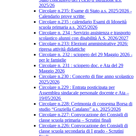
2025/26
Circolare n.235: Esame di Stato a.s. 2025/2026 -
Calendario prove scritte
Circolare n.235 : calendario Esami di Idoneità
scuola primaria a.s. 2025/2026
Circolare n. 234 : Servizio assistenza e trasporto
scolastico alunni con disabilità A.S. 2026/2027
Circolare n.233: Elezioni amministrative 2026:
ripresa attività didattiche
Circolare n. 232 : sciopero del 29 Maggio 2026 -
per le famiglie
Circolare n. 231 : sciopero doc. e Ata del 29
Maggio 2026
Circolare n.230 : Concerto di fine anno scolastico
2025/2026
Circolare n.229 : Entrata posticipata per
Assemblea sindacale personale docente e Ata –
19/05/2026
Circolare n.228: Cerimonia di consegna Borsa di
studio “Graziella Catalano” a.s. 2025/2026
Circolare n.227: Convocazione dei Consigli di
classe scuola primaria – Scrutini finali
Circolare n.226: Convocazione dei Consigli di
classe scuola secondaria di I grado - Scrutini