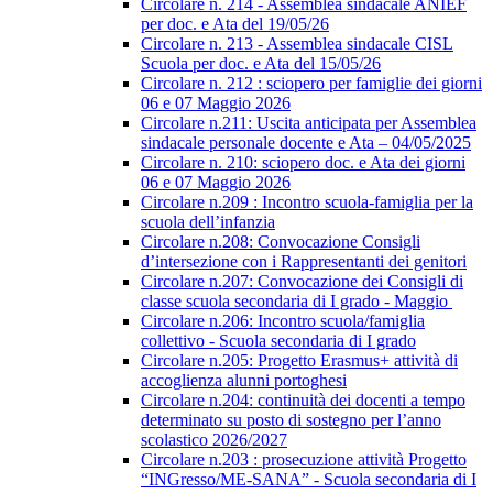
Circolare n. 214 - Assemblea sindacale ANIEF
per doc. e Ata del 19/05/26
Circolare n. 213 - Assemblea sindacale CISL
Scuola per doc. e Ata del 15/05/26
Circolare n. 212 : sciopero per famiglie dei giorni
06 e 07 Maggio 2026
Circolare n.211: Uscita anticipata per Assemblea
sindacale personale docente e Ata – 04/05/2025
Circolare n. 210: sciopero doc. e Ata dei giorni
06 e 07 Maggio 2026
Circolare n.209 : Incontro scuola-famiglia per la
scuola dell’infanzia
Circolare n.208: Convocazione Consigli
d’intersezione con i Rappresentanti dei genitori
Circolare n.207: Convocazione dei Consigli di
classe scuola secondaria di I grado - Maggio
Circolare n.206: Incontro scuola/famiglia
collettivo - Scuola secondaria di I grado
Circolare n.205: Progetto Erasmus+ attività di
accoglienza alunni portoghesi
Circolare n.204: continuità dei docenti a tempo
determinato su posto di sostegno per l’anno
scolastico 2026/2027
Circolare n.203 : prosecuzione attività Progetto
“INGresso/ME-SANA” - Scuola secondaria di I