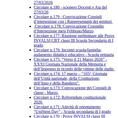
27/03/2026
Circolare n.180 - sciopero Docenti e Ata del
27/03/26
Circolare n.179 : Convocazione Consigli
d’intersezione con i Rappresentanti dei genitori
Circolare n.178: Convocazione Consiglio
d’Intersezione mesi Febbraio/Marzo
Circolare n.177: Riunione preliminare alle Prove
INVALSI CBT classi III Scuola Secondaria di I
grado
Circolare n.176: Incontri scuola/famiglia,
andamento didattico educativo - Scuola primaria
Circolare n.175: “Verso il 21 Marzo 2026” -
XXXI Giornata Nazionale della Memoria e
dell’Impegno in ricordo delle vittime delle mafie.
Circolare n.174: 17 marzo – “165^ Giornata
dell’Unità nazionale, della Costituzione,
dell’Inno e della Bandiera”.
Circolare n.173: Convocazione dei Consigli di
classe - Marzo
Circolare n.172: Referendum costituzionale
2026
Circolare n.171: Attività di orientamento
“UniStem Day” - Scuola secondaria di I grado
Circolare n.170 : Prove INVALSI classi III