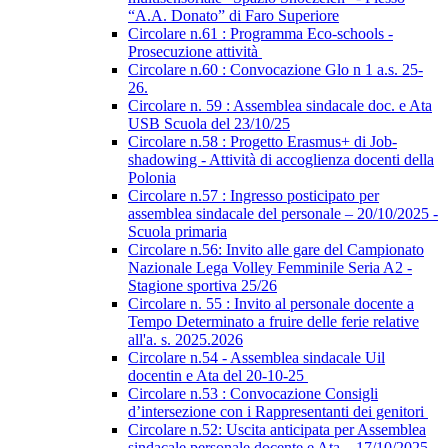
“A.A. Donato” di Faro Superiore
Circolare n.61 : Programma Eco-schools -
Prosecuzione attività
Circolare n.60 : Convocazione Glo n 1 a.s. 25-
26.
Circolare n. 59 : Assemblea sindacale doc. e Ata
USB Scuola del 23/10/25
Circolare n.58 : Progetto Erasmus+ di Job-
shadowing - Attività di accoglienza docenti della
Polonia
Circolare n.57 : Ingresso posticipato per
assemblea sindacale del personale – 20/10/2025 -
Scuola primaria
Circolare n.56: Invito alle gare del Campionato
Nazionale Lega Volley Femminile Seria A2 -
Stagione sportiva 25/26
Circolare n. 55 : Invito al personale docente a
Tempo Determinato a fruire delle ferie relative
all'a. s. 2025.2026
Circolare n.54 - Assemblea sindacale Uil
docentin e Ata del 20-10-25
Circolare n.53 : Convocazione Consigli
d’intersezione con i Rappresentanti dei genitori
Circolare n.52: Uscita anticipata per Assemblea
sindacale personale docente e Ata – 17/10/2025