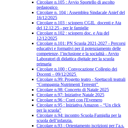
Circolare n.105 : Avvio Sportello di ascolto
pedagogico
Circolare n. 104 : Assemblea Sindacale Anief del
16/12/2025
Circolare n.103 : sciopero CGIL_docenti e Ata
del 12.12.25 - per le famiglie
Circolare n.102 : sciopero doc. e Ata del
12/12/2025
Circolare n.101: PN Scuola 2021-2027 - Percorsi
educativi e formativi per il potenziamento delle
competenze, l’inclusione e la socialità - Avvio
Laboratori di didattica digitale per la scuola
primaria
Circolare n.100 : Convocazione Collegio dei
Docenti – 09/12/2025
Circolare n.99: Progetto teatro - Spettacoli teatrali
“Compagnia Nutrimenti Terrestri”
Circolare n.98: Concerto di Natale 2025
Circolare n.97: Iniziative Natale 2025
Circolare n.96 : Corri con l'Evemero
Circolare n.95 : Iniziativa Amazon – “Un click
per la scuola”
Circolare n.94: incontro Scuola-Famiglia per la
scuola dell’infanzia.
Circolare n.93 : Orientamento iscrizioni per l’a.s.