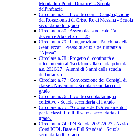
Mondadori Point “Doralice” - Scuola
dell’infanzia
Circolare n.81 : Incontro con la Congregazione
dei Rogazionisti di Cristo Re di Messina - Scuola
secondaria di I grado
Circolare n.80 : Assemblea sindacale Cgil
docenti e Ata del 25-11-25
Circolare n.79 : Inaugurazione “Panchina della
Gentilezza” - Plesso di scuola dell’Infanzia
“Ajossa"
Circolare n.78 : Progetto di continuità e
orientamento all’iscrizione alla scuola primaria
a.s. 2026/27 - Alunni di 5 anni della scuola
dell'infanzia
Circolare n.77 : Convocazione dei Consigli di
classe - Novembre - Scuola secondaria di I
grado
Circolare n.76 : Incontro scuola/famiglia
collettivo - Scuola secondaria di I grado
Circolare n.75 : “Giornate dell’Orientamento”
per le classi III e II di scuola secondaria di I
grado.
Circolare n.74 : PN Scuola 2021/2027 - Avvio
Corsi ICDL Base e Full Standard - Scuola
secondaria di I grado