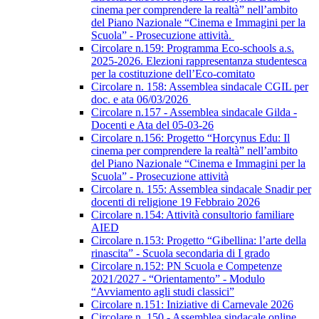
cinema per comprendere la realtà” nell’ambito
del Piano Nazionale “Cinema e Immagini per la
Scuola” - Prosecuzione attività.
Circolare n.159: Programma Eco-schools a.s.
2025-2026. Elezioni rappresentanza studentesca
per la costituzione dell’Eco-comitato
Circolare n. 158: Assemblea sindacale CGIL per
doc. e ata 06/03/2026
Circolare n.157 - Assemblea sindacale Gilda -
Docenti e Ata del 05-03-26
Circolare n.156: Progetto “Horcynus Edu: Il
cinema per comprendere la realtà” nell’ambito
del Piano Nazionale “Cinema e Immagini per la
Scuola” - Prosecuzione attività
Circolare n. 155: Assemblea sindacale Snadir per
docenti di religione 19 Febbraio 2026
Circolare n.154: Attività consultorio familiare
AIED
Circolare n.153: Progetto “Gibellina: l’arte della
rinascita” - Scuola secondaria di I grado
Circolare n.152: PN Scuola e Competenze
2021/2027 - “Orientamento” - Modulo
“Avviamento agli studi classici”
Circolare n.151: Iniziative di Carnevale 2026
Circolare n. 150 - Assemblea sindacale online