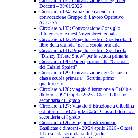
Circolare n.135: Convocazione Collegio dei
Docenti – 30/01/2026
Circolare n.134: Variazione calendario
convocazione Gruppo di Lavoro Operativo
(G.L.O.)
Circolare n.133: Convocazione Consiglio
d’Intersezione mesi Novembre/Gennaio
Circolare n.132: Progetto Teatro - Spettacolo “Il
libro della giungla” per la scuola primaria
Circolare n.131: Progetto Teatro - Spettacolo
“Disney Tribute Show” per la scuola primaria
Circolare n.130: Partecipazione alla “Giornata
dei Calzini Spaiati”
Circolare n.129: Convocazione dei Consigli di
classe scuola primaria – Scrutini primo
quadrimestre
Circolare n.128: viaggio d’istruzione a Cefalù e
dintorni - 09/10 aprile 2026 - Classi I di scuola
secondaria di I grado
Circolare n.127: Viaggio d’istruzione a Gibellina
e dintorni - 15/17 aprile 2026 - Classi II di scuola
secondaria di I grado
Circolare n.126: Viaggio d’istruzione in
Basilicata e dintorni - 20/24 aprile 2026 - Classi
III di scuola secondaria di I grado