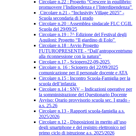
Circolare n.22 : Progetto “Crescere in equilibrio:
promuovere l’Indipendenza e l’Interdipendenza”
Circolare n.21 - “Inclusivity Village 2025” -
Scuola secondaria di I grado
Circolare n.20 : Assemblea sindacale FLC CGIL
Scuola del 29/09/25
Circolare n.19 : 7^ Edizione del Festival degli
Aquiloni: Progetto “Il giardino di Eolo”
Circolare n.18 : Avvio Progetto
FUTUROPRESENTE - “Dall’antropocentrismo
alla riconnessione con la natura”
Circolare n.17 - Sciopero22-09-2025
Circolare n. 16 : Sciopero del 22/09/2025
comunicazione per il personale docente e ATA
Circolare n.15 : Incontro Scuola-Famiglia per la
scuola dell’infanzia
Circolare n.14 : SNV – Indicazioni operative per
la somministrazione del Questionario Docente
Avviso: Orario provvisorio scuola sec. I grado -
a.s. 25.26
Circolare n.13 - Rapporti scuola-famiglia a.s.
2025/2026
Circolare n.12 - Disposizioni in merito all’uso
degli smartphone e del registro elettronico nel
primo ciclo di istruzione a.s. 2025/2026