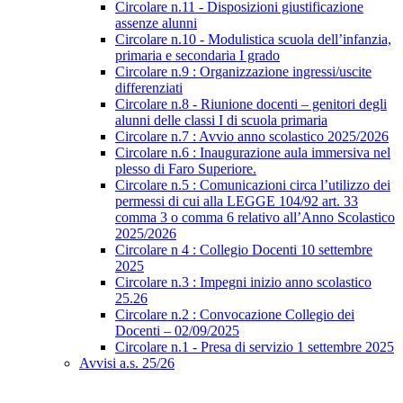
Circolare n.11 - Disposizioni giustificazione
assenze alunni
Circolare n.10 - Modulistica scuola dell’infanzia,
primaria e secondaria I grado
Circolare n.9 : Organizzazione ingressi/uscite
differenziati
Circolare n.8 - Riunione docenti – genitori degli
alunni delle classi I di scuola primaria
Circolare n.7 : Avvio anno scolastico 2025/2026
Circolare n.6 : Inaugurazione aula immersiva nel
plesso di Faro Superiore.
Circolare n.5 : Comunicazioni circa l’utilizzo dei
permessi di cui alla LEGGE 104/92 art. 33
comma 3 o comma 6 relativo all’Anno Scolastico
2025/2026
Circolare n 4 : Collegio Docenti 10 settembre
2025
Circolare n.3 : Impegni inizio anno scolastico
25.26
Circolare n.2 : Convocazione Collegio dei
Docenti – 02/09/2025
Circolare n.1 - Presa di servizio 1 settembre 2025
Avvisi a.s. 25/26