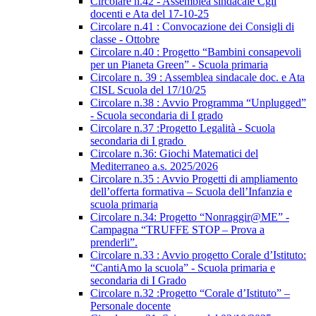
Circolare n.42 - Assemblea sindacale Cgil
docenti e Ata del 17-10-25
Circolare n.41 : Convocazione dei Consigli di
classe - Ottobre
Circolare n.40 : Progetto “Bambini consapevoli
per un Pianeta Green” - Scuola primaria
Circolare n. 39 : Assemblea sindacale doc. e Ata
CISL Scuola del 17/10/25
Circolare n.38 : Avvio Programma “Unplugged”
- Scuola secondaria di I grado
Circolare n.37 :Progetto Legalità - Scuola
secondaria di I grado
Circolare n.36: Giochi Matematici del
Mediterraneo a.s. 2025/2026
Circolare n.35 : Avvio Progetti di ampliamento
dell’offerta formativa – Scuola dell’Infanzia e
scuola primaria
Circolare n.34: Progetto “Nonraggir@ME” -
Campagna “TRUFFE STOP – Prova a
prenderli”.
Circolare n.33 : Avvio progetto Corale d’Istituto:
“CantiAmo la scuola” - Scuola primaria e
secondaria di I Grado
Circolare n.32 :Progetto “Corale d’Istituto” –
Personale docente