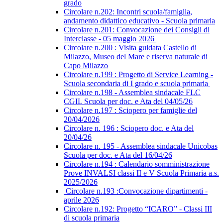
grado
Circolare n.202: Incontri scuola/famiglia,
andamento didattico educativo - Scuola primaria
Circolare n.201: Convocazione dei Consigli di
Interclasse - 05 maggio 2026
Circolare n.200 : Visita guidata Castello di
Milazzo, Museo del Mare e riserva naturale di
Capo Milazzo
Circolare n.199 : Progetto di Service Learning -
Scuola secondaria di I grado e scuola primaria
Circolare n.198 - Assemblea sindacale FLC
CGIL Scuola per doc. e Ata del 04/05/26
Circolare n.197 : Sciopero per famiglie del
20/04/2026
Circolare n. 196 : Sciopero doc. e Ata del
20/04/26
Circolare n. 195 - Assemblea sindacale Unicobas
Scuola per doc. e Ata del 16/04/26
Circolare n.194 : Calendario somministrazione
Prove INVALSI classi II e V Scuola Primaria a.s.
2025/2026
Circolare n.193 :Convocazione dipartimenti -
aprile 2026
Circolare n.192: Progetto “ICARO” - Classi III
di scuola primaria