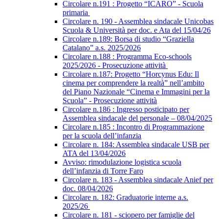
Circolare n.191 : Progetto “ICARO” - Scuola
primaria
Circolare n. 190 - Assemblea sindacale Unicobas
Scuola & Università per doc. e Ata del 15/04/26
Circolare n.189: Borsa di studio “Graziella
Catalano” a.s. 2025/2026
Circolare n.188 : Programma Eco-schools
2025/2026 - Prosecuzione attività
Circolare n.187: Progetto “Horcynus Edu: Il
cinema per comprendere la realtà” nell’ambito
del Piano Nazionale “Cinema e Immagini per la
Scuola” - Prosecuzione attività
Circolare n.186 : Ingresso posticipato per
Assemblea sindacale del personale – 08/04/2025
Circolare n.185 : Incontro di Programmazione
per la scuola dell’infanzia
Circolare n. 184: Assemblea sindacale USB per
ATA del 13/04/2026
Avviso: rimodulazione logistica scuola
dell’infanzia di Torre Faro
Circolare n. 183 - Assemblea sindacale Anief per
doc. 08/04/2026
Circolare n. 182: Graduatorie interne a.s.
2025/26
Circolare n. 181 - sciopero per famiglie del