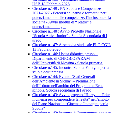
USB 18 Febbraio 2026
Circolare n.149 : PN Scuola e Competenze
2021-2027 - Percorsi educativi e formativi per il
potenziamento delle competenze, l’inclusione e la
socialità - Avvio moduli di “Teatro” e
potenziamento lingui
Circolare n.148 : Avvio Progetto Nazionale
“Scuola Attiva Junior” - Scuola Secondaria di I
grado
Circolare n.147: Assemblea sindacale FLC CGIL
13 Febbraio 2026
Circolare n.146: Uscita didattica presso il
Dipartimento di CHIOBIOFARAM
dell’Università di Messina - Scuola primaria
Circolare n.145: Incontro Scuola-Famiglia per la
scuola dell’infanzia
Circolare n.144: Evento “Stati Generali
dell’Ambiente in Sicilia” – Premiazione
dell’Istituto nell’ambito del Programma Eco-
schools. Scuola secondaria di I grado
Circolare n.143: Avvio progetto “Horcynus Edu:
Il cinema per comprendere la realtà” nell’ambito
del Piano Nazionale “Cinema e Immagini per la
Scuola”
Circolare n.142: Incontro di Programmazione per