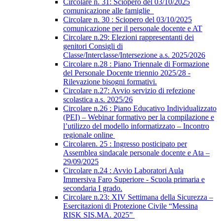
Circolare n. 31: Sciopero del 03/10/2025
comunicazione alle famiglie
Circolare n. 30 : Sciopero del 03/10/2025
comunicazione per il personale docente e AT
Circolare n.29: Elezioni rappresentanti dei
genitori Consigli di
Classe/Interclasse/Intersezione a.s. 2025/2026
Circolare n.28 : Piano Triennale di Formazione
del Personale Docente triennio 2025/28 -
Rilevazione bisogni formativi.
Circolare n.27: Avvio servizio di refezione
scolastica a.s. 2025/26
Circolare n.26 : Piano Educativo Individualizzato
(PEI) – Webinar formativo per la compilazione e
l’utilizzo del modello informatizzato – Incontro
regionale online
Circolaren. 25 : Ingresso posticipato per
Assemblea sindacale personale docente e Ata –
29/09/2025
Circolare n.24 : Avvio Laboratori Aula
Immersiva Faro Superiore - Scuola primaria e
secondaria I grado.
Circolare n.23: XIV Settimana della Sicurezza –
Esercitazioni di Protezione Civile “Messina
RISK SIS.MA. 2025”