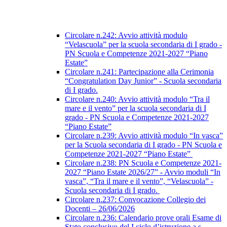
Circolare n.242: Avvio attività modulo
“Velascuola” per la scuola secondaria di I grado -
PN Scuola e Competenze 2021-2027 “Piano
Estate”
Circolare n.241: Partecipazione alla Cerimonia
“Congratulation Day Junior” - Scuola secondaria
di I grado.
Circolare n.240: Avvio attività modulo “Tra il
mare e il vento” per la scuola secondaria di I
grado - PN Scuola e Competenze 2021-2027
“Piano Estate”
Circolare n.239: Avvio attività modulo “In vasca”
per la Scuola secondaria di I grado - PN Scuola e
Competenze 2021-2027 “Piano Estate”
Circolare n.238: PN Scuola e Competenze 2021-
2027 “Piano Estate 2026/27” - Avvio moduli “In
vasca”, “Tra il mare e il vento”, “Velascuola” -
Scuola secondaria di I grado.
Circolare n.237: Convocazione Collegio dei
Docenti – 26/06/2026
Circolare n.236: Calendario prove orali Esame di
Stato conclusivo del I ciclo d’istruzione a.s.