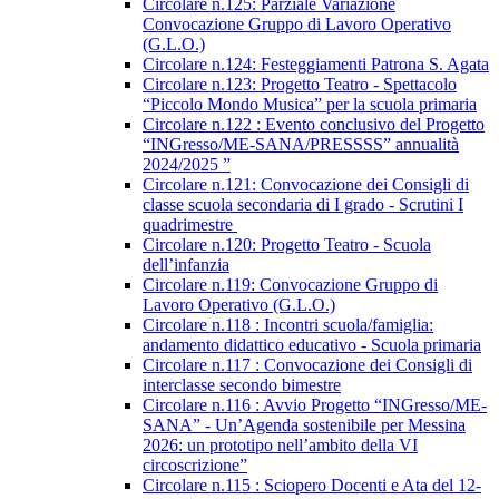
Circolare n.125: Parziale Variazione
Convocazione Gruppo di Lavoro Operativo
(G.L.O.)
Circolare n.124: Festeggiamenti Patrona S. Agata
Circolare n.123: Progetto Teatro - Spettacolo
“Piccolo Mondo Musica” per la scuola primaria
Circolare n.122 : Evento conclusivo del Progetto
“INGresso/ME-SANA/PRESSSS” annualità
2024/2025 ”
Circolare n.121: Convocazione dei Consigli di
classe scuola secondaria di I grado - Scrutini I
quadrimestre
Circolare n.120: Progetto Teatro - Scuola
dell’infanzia
Circolare n.119: Convocazione Gruppo di
Lavoro Operativo (G.L.O.)
Circolare n.118 : Incontri scuola/famiglia:
andamento didattico educativo - Scuola primaria
Circolare n.117 : Convocazione dei Consigli di
interclasse secondo bimestre
Circolare n.116 : Avvio Progetto “INGresso/ME-
SANA” - Un’Agenda sostenibile per Messina
2026: un prototipo nell’ambito della VI
circoscrizione”
Circolare n.115 : Sciopero Docenti e Ata del 12-