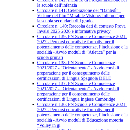
la scuola dell’infanzia
Circolare n.141: Celebrazione del “Dantedì” -
Visione del film “Mirabile Visione: Inferno” per
la scuola secondaria di I grado.
Circolare n. 140: Raccolta dati di contesto Prova
Invalsi 2025-2026 e informativa privacy
Circolare n.139: PN Scuola e Competenze 2021-
2027 - Percorsi educativi e formativi per il
potenziamento delle competenze, l’inclusione e la
socialità - Avvio moduli di “Atletica” per la
scuola primari
Circolare n.138: PN Scuola e Competenze
2021/2027 - “Orientamento” - Avvio corsi di
preparazione per il conseguimento delle
certificazioni di Lingua Spagnola DELE
Circolare n.137: PN Scuola e Competenze
2021/2027 - “Orientamento” - Avvio corsi di
preparazione per il conseguimento delle
certificazioni di Lingua Inglese Cambridge
Circolare n.136: PN Scuola e Competenze 2021-
2027 - Percorsi educativi e formativi per il
potenziamento delle competenze, l’inclusione e la
socialità - Avvio moduli di Educazione motoria
“Volley in gi