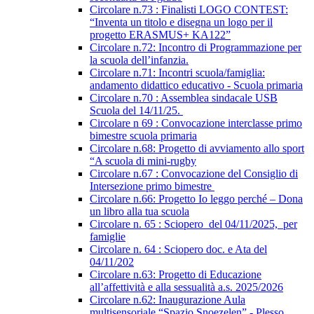
Circolare n.73 : Finalisti LOGO CONTEST:
“Inventa un titolo e disegna un logo per il
progetto ERASMUS+ KA122”
Circolare n.72: Incontro di Programmazione per
la scuola dell’infanzia.
Circolare n.71: Incontri scuola/famiglia:
andamento didattico educativo - Scuola primaria
Circolare n.70 : Assemblea sindacale USB
Scuola del 14/11/25.
Circolare n 69 : Convocazione interclasse primo
bimestre scuola primaria
Circolare n.68: Progetto di avviamento allo sport
“A scuola di mini-rugby
Circolare n.67 : Convocazione del Consiglio di
Intersezione primo bimestre
Circolare n.66: Progetto Io leggo perché – Dona
un libro alla tua scuola
Circolare n. 65 : Sciopero del 04/11/2025, per
famiglie
Circolare n. 64 : Sciopero doc. e Ata del
04/11/202
Circolare n.63: Progetto di Educazione
all’affettività e alla sessualità a.s. 2025/2026
Circolare n.62: Inaugurazione Aula
multisensoriale “Spazio Snoezelen” - Plesso