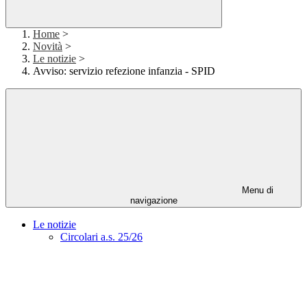
Home
>
Novità
>
Le notizie
>
Avviso: servizio refezione infanzia - SPID
Menu di
navigazione
Le notizie
Circolari a.s. 25/26