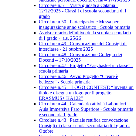
Circolare n.51 : Visita guidata a Catania -
12/12/2025 - Classi I di scuola secondaria di I
grado
Circolare n.50 : Partecipazione Messa per
inaugurazione anno scolastico - Scuola primaria
Avviso: orario definitivo della scuola secondaria
di I grado - a.s. 25/26
Circolare n.49 : Convocazione dei Consigli di
interclasse - 21 ottobre 2025
Circolare n.48 : Convocazione Collegio dei
Docenti – 17/10/2025
Circolare n.47 : Progetto “Easybasket in classe” -
scuola primaria
Circolare n.46 : Avvio Progetto “Creare è
bellezza” - Scuola primaria
Circolare n.45 - LOGO CONTEST: “Inventa un
titolo e disegna un logo per il progetto
ERASMUS+ KA122”
Circolare n.44 : Calendario attività Laboratori
Aula Immersiva Faro Superiore - Scuola primaria
e secondaria I grado
Circolare n.43 : Parziale rettifica convocazione
Consigli di classe scuola secondaria di I grado -
Ottobre