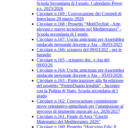
Scuola Secondaria di I grado. Calendario Prove
a.s. 2025/2026
Circolare n.169 : Convocazione dei Consigli di
Interclasse 20 marzo 2026
Circolare n.168 : Progetto “MediTechné - Arte,
giovani e nuove tecnologie nel Mediterraneo” -
Scuola secondaria di I grado
Circolare n.167: Uscita anticipata per Assemblea
sindacale personale docente e Ata – 06/03/2025
Circolare n.166: sciopero del 09/03/202 - per le
famiglie
Circolare n.165 - sciopero doc. e Ata del
09/03/26
Circolare n.164: Uscita anticipata per Assemblea
sindacale personale docente e Ata – 05/03/2026
Circolare n.163 : Partecipazione alla 9a edizione
del progetto “PretenDiamo legalità” - Incontro
con la Polizia di Stato. Scuola secondaria di I
grado
Circolare n.162: Convocazione commissione
prove orientativo-attitudinali per l’ammissione al
percorso di strumento musicale a.s. 2026/2027
Circolare n.161: Finale di Area “Giochi
Matematici del Mediterraneo 2026”
Circolare n.160: Progetto “Horcynus Edu: Il