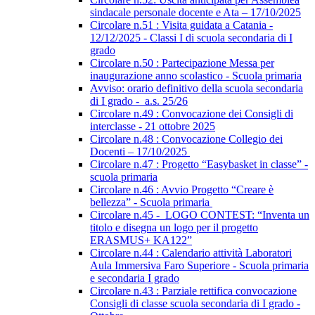
sindacale personale docente e Ata – 17/10/2025
Circolare n.51 : Visita guidata a Catania -
12/12/2025 - Classi I di scuola secondaria di I
grado
Circolare n.50 : Partecipazione Messa per
inaugurazione anno scolastico - Scuola primaria
Avviso: orario definitivo della scuola secondaria
di I grado - a.s. 25/26
Circolare n.49 : Convocazione dei Consigli di
interclasse - 21 ottobre 2025
Circolare n.48 : Convocazione Collegio dei
Docenti – 17/10/2025
Circolare n.47 : Progetto “Easybasket in classe” -
scuola primaria
Circolare n.46 : Avvio Progetto “Creare è
bellezza” - Scuola primaria
Circolare n.45 - LOGO CONTEST: “Inventa un
titolo e disegna un logo per il progetto
ERASMUS+ KA122”
Circolare n.44 : Calendario attività Laboratori
Aula Immersiva Faro Superiore - Scuola primaria
e secondaria I grado
Circolare n.43 : Parziale rettifica convocazione
Consigli di classe scuola secondaria di I grado -