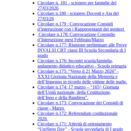
Circolare n. 181 - sciopero per famiglie del
27/03/2026
Circolare n.180 - sciopero Docenti e Ata del
27/03/26
Circolare n.179 : Convocazione Consigli
d’intersezione con i Rappresentanti dei genitori
Circolare n.178: Convocazione Consiglio
d’Intersezione mesi Febbraio/Marzo
Circolare n.177: Riunione preliminare alle Prove
INVALSI CBT classi III Scuola Secondaria di I
grado
Circolare n.176: Incontri scuola/famiglia,
andamento didattico educativo - Scuola primaria
Circolare n.175: “Verso il 21 Marzo 2026” -
XXXI Giornata Nazionale della Memoria e
dell’Impegno in ricordo delle vittime delle mafie.
Circolare n.174: 17 marzo – “165^ Giornata
dell’Unità nazionale, della Costituzione,
dell’Inno e della Bandiera”.
Circolare n.173: Convocazione dei Consigli di
classe - Marzo
Circolare n.172: Referendum costituzionale
2026
Circolare n.171: Attività di orientamento
“UniStem Day” - Scuola secondaria di I grado