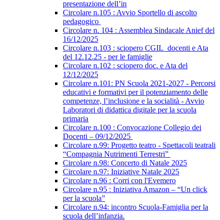
presentazione dell’in
Circolare n.105 : Avvio Sportello di ascolto
pedagogico
Circolare n. 104 : Assemblea Sindacale Anief del
16/12/2025
Circolare n.103 : sciopero CGIL_docenti e Ata
del 12.12.25 - per le famiglie
Circolare n.102 : sciopero doc. e Ata del
12/12/2025
Circolare n.101: PN Scuola 2021-2027 - Percorsi
educativi e formativi per il potenziamento delle
competenze, l’inclusione e la socialità - Avvio
Laboratori di didattica digitale per la scuola
primaria
Circolare n.100 : Convocazione Collegio dei
Docenti – 09/12/2025
Circolare n.99: Progetto teatro - Spettacoli teatrali
“Compagnia Nutrimenti Terrestri”
Circolare n.98: Concerto di Natale 2025
Circolare n.97: Iniziative Natale 2025
Circolare n.96 : Corri con l'Evemero
Circolare n.95 : Iniziativa Amazon – “Un click
per la scuola”
Circolare n.94: incontro Scuola-Famiglia per la
scuola dell’infanzia.