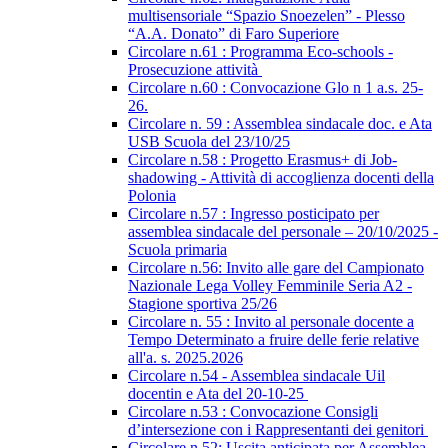
multisensoriale “Spazio Snoezelen” - Plesso
“A.A. Donato” di Faro Superiore
Circolare n.61 : Programma Eco-schools -
Prosecuzione attività
Circolare n.60 : Convocazione Glo n 1 a.s. 25-
26.
Circolare n. 59 : Assemblea sindacale doc. e Ata
USB Scuola del 23/10/25
Circolare n.58 : Progetto Erasmus+ di Job-
shadowing - Attività di accoglienza docenti della
Polonia
Circolare n.57 : Ingresso posticipato per
assemblea sindacale del personale – 20/10/2025 -
Scuola primaria
Circolare n.56: Invito alle gare del Campionato
Nazionale Lega Volley Femminile Seria A2 -
Stagione sportiva 25/26
Circolare n. 55 : Invito al personale docente a
Tempo Determinato a fruire delle ferie relative
all'a. s. 2025.2026
Circolare n.54 - Assemblea sindacale Uil
docentin e Ata del 20-10-25
Circolare n.53 : Convocazione Consigli
d’intersezione con i Rappresentanti dei genitori
Circolare n.52: Uscita anticipata per Assemblea