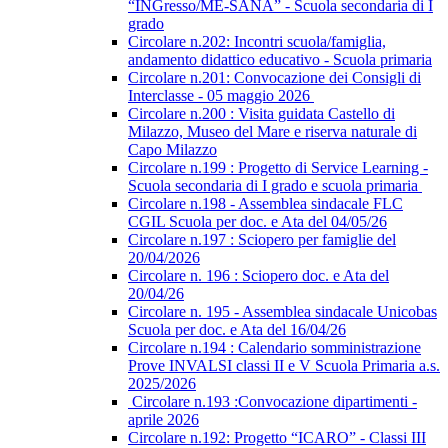
“INGresso/ME-SANA” - Scuola secondaria di I
grado
Circolare n.202: Incontri scuola/famiglia,
andamento didattico educativo - Scuola primaria
Circolare n.201: Convocazione dei Consigli di
Interclasse - 05 maggio 2026
Circolare n.200 : Visita guidata Castello di
Milazzo, Museo del Mare e riserva naturale di
Capo Milazzo
Circolare n.199 : Progetto di Service Learning -
Scuola secondaria di I grado e scuola primaria
Circolare n.198 - Assemblea sindacale FLC
CGIL Scuola per doc. e Ata del 04/05/26
Circolare n.197 : Sciopero per famiglie del
20/04/2026
Circolare n. 196 : Sciopero doc. e Ata del
20/04/26
Circolare n. 195 - Assemblea sindacale Unicobas
Scuola per doc. e Ata del 16/04/26
Circolare n.194 : Calendario somministrazione
Prove INVALSI classi II e V Scuola Primaria a.s.
2025/2026
Circolare n.193 :Convocazione dipartimenti -
aprile 2026
Circolare n.192: Progetto “ICARO” - Classi III