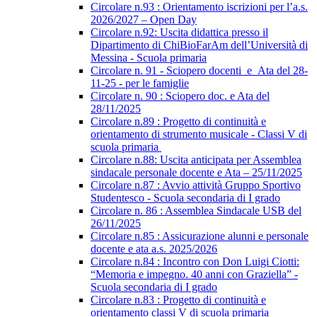
Circolare n.93 : Orientamento iscrizioni per l’a.s.
2026/2027 – Open Day
Circolare n.92: Uscita didattica presso il
Dipartimento di ChiBioFarAm dell’Università di
Messina - Scuola primaria
Circolare n. 91 - Sciopero docenti_e_Ata del 28-
11-25 - per le famiglie
Circolare n. 90 : Sciopero doc. e Ata del
28/11/2025
Circolare n.89 : Progetto di continuità e
orientamento di strumento musicale - Classi V di
scuola primaria
Circolare n.88: Uscita anticipata per Assemblea
sindacale personale docente e Ata – 25/11/2025
Circolare n.87 : Avvio attività Gruppo Sportivo
Studentesco - Scuola secondaria di I grado
Circolare n. 86 : Assemblea Sindacale USB del
26/11/2025
Circolare n.85 : Assicurazione alunni e personale
docente e ata a.s. 2025/2026
Circolare n.84 : Incontro con Don Luigi Ciotti:
“Memoria e impegno. 40 anni con Graziella” -
Scuola secondaria di I grado
Circolare n.83 : Progetto di continuità e
orientamento classi V di scuola primaria