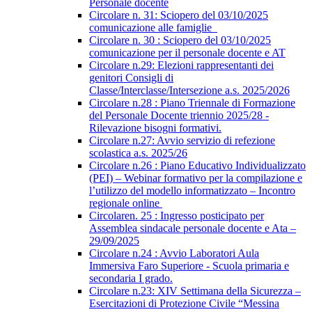
Personale docente
Circolare n. 31: Sciopero del 03/10/2025
comunicazione alle famiglie
Circolare n. 30 : Sciopero del 03/10/2025
comunicazione per il personale docente e AT
Circolare n.29: Elezioni rappresentanti dei
genitori Consigli di
Classe/Interclasse/Intersezione a.s. 2025/2026
Circolare n.28 : Piano Triennale di Formazione
del Personale Docente triennio 2025/28 -
Rilevazione bisogni formativi.
Circolare n.27: Avvio servizio di refezione
scolastica a.s. 2025/26
Circolare n.26 : Piano Educativo Individualizzato
(PEI) – Webinar formativo per la compilazione e
l’utilizzo del modello informatizzato – Incontro
regionale online
Circolaren. 25 : Ingresso posticipato per
Assemblea sindacale personale docente e Ata –
29/09/2025
Circolare n.24 : Avvio Laboratori Aula
Immersiva Faro Superiore - Scuola primaria e
secondaria I grado.
Circolare n.23: XIV Settimana della Sicurezza –
Esercitazioni di Protezione Civile “Messina