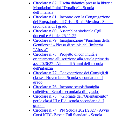
Circolare n.82 : Uscita didattica presso la libreria
Mondadori Point “Doralice” - Scuola
dell’infanzia
Circolare n.81 : Incontro con la Congregazione
dei Rogazionisti di Cristo Re di Messina - Scuola
secondaria di I grado
Circolare n.80 : Assemblea sindacale Cgil
docenti e Ata del 25-11-25
Circolare n.79 : Inaugurazione “Panchina della
Gentilezza” - Plesso di scuola dell’Infanzia
“Ajossa"
Circolare n.78 : Progetto di continuità e
orientamento all’iscrizione alla scuola primaria
a.s. 2026/27 - Alunni di 5 anni della scuola
dell'infanzia
Circolare n.77 : Convocazione dei Consigli di
classe - Novembre - Scuola secondaria di I
grado
Circolare n.76 : Incontro scuola/famiglia
collettivo - Scuola secondaria di I grado
Circolare n.75 : “Giornate dell’Orientamento”
per le classi III e II di scuola secondaria di I
grado.
Circolare n.74 : PN Scuola 2021/2027 - Avvio
Corsi ICDL Base e Full Standard - Scuola