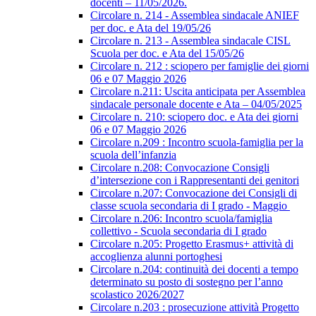
docenti – 11/05/2026.
Circolare n. 214 - Assemblea sindacale ANIEF
per doc. e Ata del 19/05/26
Circolare n. 213 - Assemblea sindacale CISL
Scuola per doc. e Ata del 15/05/26
Circolare n. 212 : sciopero per famiglie dei giorni
06 e 07 Maggio 2026
Circolare n.211: Uscita anticipata per Assemblea
sindacale personale docente e Ata – 04/05/2025
Circolare n. 210: sciopero doc. e Ata dei giorni
06 e 07 Maggio 2026
Circolare n.209 : Incontro scuola-famiglia per la
scuola dell’infanzia
Circolare n.208: Convocazione Consigli
d’intersezione con i Rappresentanti dei genitori
Circolare n.207: Convocazione dei Consigli di
classe scuola secondaria di I grado - Maggio
Circolare n.206: Incontro scuola/famiglia
collettivo - Scuola secondaria di I grado
Circolare n.205: Progetto Erasmus+ attività di
accoglienza alunni portoghesi
Circolare n.204: continuità dei docenti a tempo
determinato su posto di sostegno per l’anno
scolastico 2026/2027
Circolare n.203 : prosecuzione attività Progetto