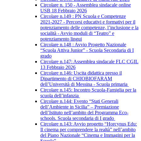
Circolare n. 150 - Assemblea sindacale online
USB 18 Febbraio 2026
Circolare n.149 : PN Scuola e Competenze
2021-2027 - Percorsi educativi e formativi per il
potenziamento delle competenze, l’inclusione e la
socialità - Avvio moduli di “Teatro” e
potenziamento lingui
Circolare n.148 : Avvio Progetto Nazionale
“Scuola Attiva Junior” - Scuola Secondaria di I
grado
Circolare n.147: Assemblea sindacale FLC CGIL
13 Febbraio 2026
Circolare n.146: Uscita didattica presso il
Dipartimento di CHIOBIOFARAM
dell’Università di Messina - Scuola primaria
Circolare n.145: Incontro Scuola-Famiglia per la
scuola dell’infanzia
Circolare n.144: Evento “Stati Generali
dell’Ambiente in Sicilia” – Premiazione
dell’Istituto nell’ambito del Programma Eco-
schools. Scuola secondaria di I grado
Circolare n.143: Avvio progetto “Horcynus Edu:
Il cinema per comprendere la realtà” nell’ambito
del Piano Nazionale “Cinema e Immagini per la
Scuola”