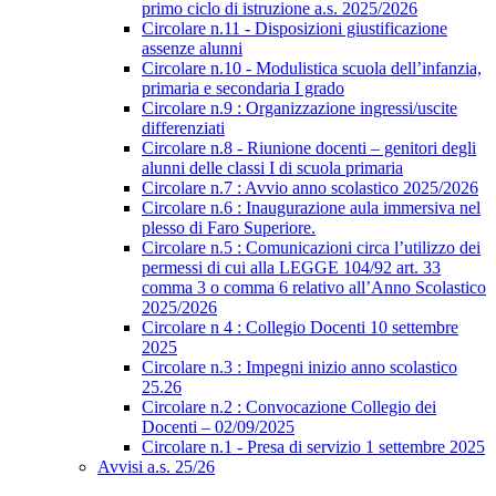
primo ciclo di istruzione a.s. 2025/2026
Circolare n.11 - Disposizioni giustificazione
assenze alunni
Circolare n.10 - Modulistica scuola dell’infanzia,
primaria e secondaria I grado
Circolare n.9 : Organizzazione ingressi/uscite
differenziati
Circolare n.8 - Riunione docenti – genitori degli
alunni delle classi I di scuola primaria
Circolare n.7 : Avvio anno scolastico 2025/2026
Circolare n.6 : Inaugurazione aula immersiva nel
plesso di Faro Superiore.
Circolare n.5 : Comunicazioni circa l’utilizzo dei
permessi di cui alla LEGGE 104/92 art. 33
comma 3 o comma 6 relativo all’Anno Scolastico
2025/2026
Circolare n 4 : Collegio Docenti 10 settembre
2025
Circolare n.3 : Impegni inizio anno scolastico
25.26
Circolare n.2 : Convocazione Collegio dei
Docenti – 02/09/2025
Circolare n.1 - Presa di servizio 1 settembre 2025
Avvisi a.s. 25/26