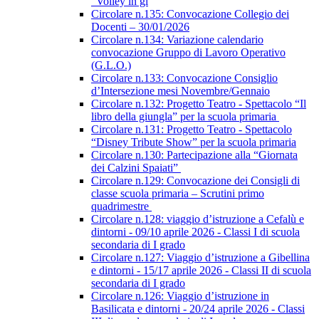
“Volley in gi
Circolare n.135: Convocazione Collegio dei
Docenti – 30/01/2026
Circolare n.134: Variazione calendario
convocazione Gruppo di Lavoro Operativo
(G.L.O.)
Circolare n.133: Convocazione Consiglio
d’Intersezione mesi Novembre/Gennaio
Circolare n.132: Progetto Teatro - Spettacolo “Il
libro della giungla” per la scuola primaria
Circolare n.131: Progetto Teatro - Spettacolo
“Disney Tribute Show” per la scuola primaria
Circolare n.130: Partecipazione alla “Giornata
dei Calzini Spaiati”
Circolare n.129: Convocazione dei Consigli di
classe scuola primaria – Scrutini primo
quadrimestre
Circolare n.128: viaggio d’istruzione a Cefalù e
dintorni - 09/10 aprile 2026 - Classi I di scuola
secondaria di I grado
Circolare n.127: Viaggio d’istruzione a Gibellina
e dintorni - 15/17 aprile 2026 - Classi II di scuola
secondaria di I grado
Circolare n.126: Viaggio d’istruzione in
Basilicata e dintorni - 20/24 aprile 2026 - Classi