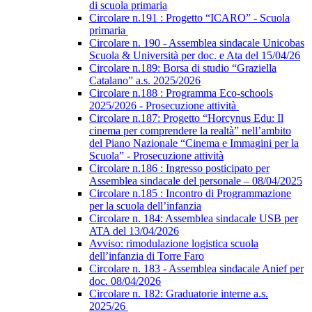
di scuola primaria
Circolare n.191 : Progetto “ICARO” - Scuola
primaria
Circolare n. 190 - Assemblea sindacale Unicobas
Scuola & Università per doc. e Ata del 15/04/26
Circolare n.189: Borsa di studio “Graziella
Catalano” a.s. 2025/2026
Circolare n.188 : Programma Eco-schools
2025/2026 - Prosecuzione attività
Circolare n.187: Progetto “Horcynus Edu: Il
cinema per comprendere la realtà” nell’ambito
del Piano Nazionale “Cinema e Immagini per la
Scuola” - Prosecuzione attività
Circolare n.186 : Ingresso posticipato per
Assemblea sindacale del personale – 08/04/2025
Circolare n.185 : Incontro di Programmazione
per la scuola dell’infanzia
Circolare n. 184: Assemblea sindacale USB per
ATA del 13/04/2026
Avviso: rimodulazione logistica scuola
dell’infanzia di Torre Faro
Circolare n. 183 - Assemblea sindacale Anief per
doc. 08/04/2026
Circolare n. 182: Graduatorie interne a.s.
2025/26