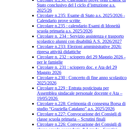
Stato conclusivo del I ciclo d’istruzione a.s.
2025/26
Circolare n.235: Esame di Stato a.s. 2025/2026 -
Calendario prove scritte
Circolare n.235 : calendario Esami di Idoneità
scuola primaria a.s. 2025/2026
Circolare n. 234 : Servizio assistenza e trasporto
scolastico alunni con disabilità A.S. 2026/2027
Circolare n.233: Elezioni amministrative 2026:
ripresa attività didattiche
Circolare n. 232 : sciopero del 29 Maggio 2026 -
per le famiglie
Circolare n. 231 : sciopero doc. e Ata del 29
Maggio 2026
Circolare n.230 : Concerto di fine anno scolastico
2025/2026
Circolare n.229 : Entrata posticipata per
Assemblea sindacale personale docente e Ata –
19/05/2026
Circolare n.228: Cerimonia di consegna Borsa di
studio “Graziella Catalano” a.s. 2025/2026
Circolare n.227: Convocazione dei Consigli di
classe scuola primaria – Scrutini finali
Circolare n.226: Convocazione dei Consigli di