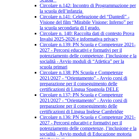
Circolare n.142: Incontro di Programmazione per
la scuola dell’infanzia
Circolare n.141: Celebrazione del “Dantedì” -
Visione del film “Mirabile Visione: Inferno” per
la scuola secondaria di I grado.
Circolare n. 140: Raccolta dati di contesto Prova
Invalsi 2025-2026 e informativa privacy
Circolare n.139: PN Scuola e Competenze 2021-
2027 - Percorsi educativi e formativi per il
potenziamento delle competenze, l’inclusione e la
socialità - Avvio moduli di “Atletica” per la
scuola primari
Circolare n.138: PN Scuola e Competenze
2021/2027 - “Orientamento” - Avvio corsi di
preparazione per il conseguimento delle
certificazioni di Lingua Spagnola DELE
Circolare n.137: PN Scuola e Competenze
2021/2027 - “Orientamento” - Avvio corsi di
preparazione per il conseguimento delle
certificazioni di Lingua Inglese Cambridge
Circolare n.136: PN Scuola e Competenze 2021-
2027 - Percorsi educativi e formativi per il
potenziamento delle competenze, l’inclusione e la
socialità - Avvio moduli di Educazione motoria