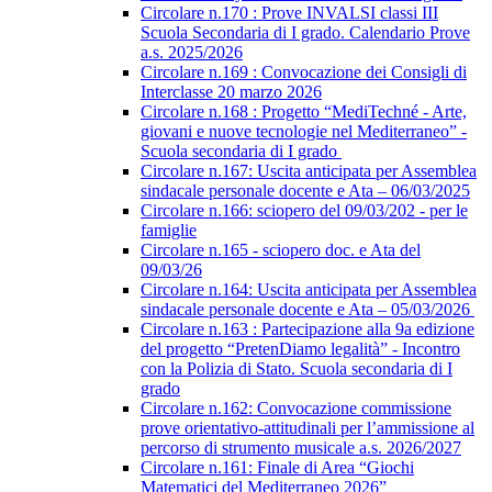
Circolare n.170 : Prove INVALSI classi III
Scuola Secondaria di I grado. Calendario Prove
a.s. 2025/2026
Circolare n.169 : Convocazione dei Consigli di
Interclasse 20 marzo 2026
Circolare n.168 : Progetto “MediTechné - Arte,
giovani e nuove tecnologie nel Mediterraneo” -
Scuola secondaria di I grado
Circolare n.167: Uscita anticipata per Assemblea
sindacale personale docente e Ata – 06/03/2025
Circolare n.166: sciopero del 09/03/202 - per le
famiglie
Circolare n.165 - sciopero doc. e Ata del
09/03/26
Circolare n.164: Uscita anticipata per Assemblea
sindacale personale docente e Ata – 05/03/2026
Circolare n.163 : Partecipazione alla 9a edizione
del progetto “PretenDiamo legalità” - Incontro
con la Polizia di Stato. Scuola secondaria di I
grado
Circolare n.162: Convocazione commissione
prove orientativo-attitudinali per l’ammissione al
percorso di strumento musicale a.s. 2026/2027
Circolare n.161: Finale di Area “Giochi
Matematici del Mediterraneo 2026”