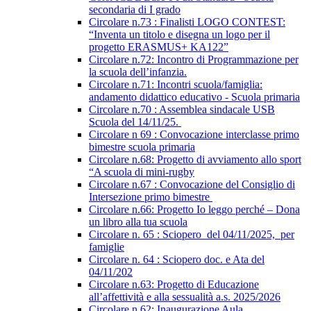
secondaria di I grado
Circolare n.73 : Finalisti LOGO CONTEST:
“Inventa un titolo e disegna un logo per il
progetto ERASMUS+ KA122”
Circolare n.72: Incontro di Programmazione per
la scuola dell’infanzia.
Circolare n.71: Incontri scuola/famiglia:
andamento didattico educativo - Scuola primaria
Circolare n.70 : Assemblea sindacale USB
Scuola del 14/11/25.
Circolare n 69 : Convocazione interclasse primo
bimestre scuola primaria
Circolare n.68: Progetto di avviamento allo sport
“A scuola di mini-rugby
Circolare n.67 : Convocazione del Consiglio di
Intersezione primo bimestre
Circolare n.66: Progetto Io leggo perché – Dona
un libro alla tua scuola
Circolare n. 65 : Sciopero del 04/11/2025, per
famiglie
Circolare n. 64 : Sciopero doc. e Ata del
04/11/202
Circolare n.63: Progetto di Educazione
all’affettività e alla sessualità a.s. 2025/2026
Circolare n.62: Inaugurazione Aula