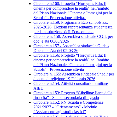
Circolare n.160: Progetto “Horcynus Edu: Il
cinema per comprendere la realtà” nell’ambito
del Piano Nazionale “Cinema e Immagini per la
Scuola” - Prosecuzione attività.
Circolare n.159: Programma Eco-schools a.s.
2025-2026. Elezioni rappresentanza studentesca
per la costituzione dell’Eco-comitato
Circolare n. 158: Assemblea sindacale CGIL per
doc. e ata 06/03/2026
Circolare n.157 - Assemblea sindacale Gilda -
Docenti e Ata del 05-03-26
Circolare n.156: Progetto “Horcynus Edu: Il
cinema per comprendere la realtà” nell’ambito
del Piano Nazionale “Cinema e Immagini per la
Scuola” - Prosecuzione attività
Circolare n. 155: Assemblea sindacale Snadir per
docenti di religione 19 Febbraio 2026
Circolare n.154: Attività consultorio familiare
AIED
Circolare n.153: Progetto “Gibellina: l’arte della
rinascita” - Scuola secondaria di I grado
Circolare n.152: PN Scuola e Competenze
2021/2027 - “Orientamento” - Modulo
“Avviamento agli studi classici”
Circolare n.151: Iniziative di Carnevale 2026