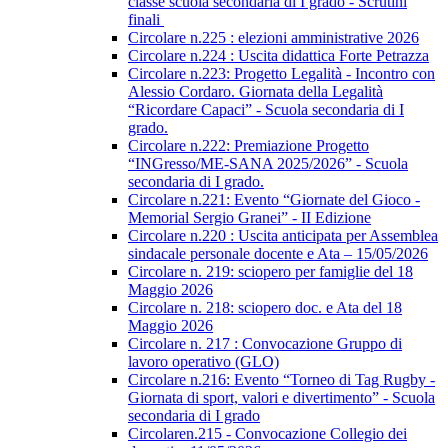
classe scuola secondaria di I grado - Scrutini
finali
Circolare n.225 : elezioni amministrative 2026
Circolare n.224 : Uscita didattica Forte Petrazza
Circolare n.223: Progetto Legalità - Incontro con
Alessio Cordaro. Giornata della Legalità
“Ricordare Capaci” - Scuola secondaria di I
grado.
Circolare n.222: Premiazione Progetto
“INGresso/ME-SANA 2025/2026” - Scuola
secondaria di I grado.
Circolare n.221: Evento “Giornate del Gioco -
Memorial Sergio Granei” - II Edizione
Circolare n.220 : Uscita anticipata per Assemblea
sindacale personale docente e Ata – 15/05/2026
Circolare n. 219: sciopero per famiglie del 18
Maggio 2026
Circolare n. 218: sciopero doc. e Ata del 18
Maggio 2026
Circolare n. 217 : Convocazione Gruppo di
lavoro operativo (GLO)
Circolare n.216: Evento “Torneo di Tag Rugby -
Giornata di sport, valori e divertimento” - Scuola
secondaria di I grado
Circolaren.215 - Convocazione Collegio dei