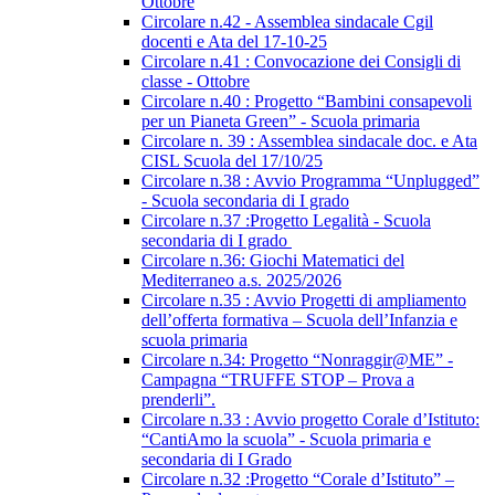
Ottobre
Circolare n.42 - Assemblea sindacale Cgil
docenti e Ata del 17-10-25
Circolare n.41 : Convocazione dei Consigli di
classe - Ottobre
Circolare n.40 : Progetto “Bambini consapevoli
per un Pianeta Green” - Scuola primaria
Circolare n. 39 : Assemblea sindacale doc. e Ata
CISL Scuola del 17/10/25
Circolare n.38 : Avvio Programma “Unplugged”
- Scuola secondaria di I grado
Circolare n.37 :Progetto Legalità - Scuola
secondaria di I grado
Circolare n.36: Giochi Matematici del
Mediterraneo a.s. 2025/2026
Circolare n.35 : Avvio Progetti di ampliamento
dell’offerta formativa – Scuola dell’Infanzia e
scuola primaria
Circolare n.34: Progetto “Nonraggir@ME” -
Campagna “TRUFFE STOP – Prova a
prenderli”.
Circolare n.33 : Avvio progetto Corale d’Istituto:
“CantiAmo la scuola” - Scuola primaria e
secondaria di I Grado
Circolare n.32 :Progetto “Corale d’Istituto” –