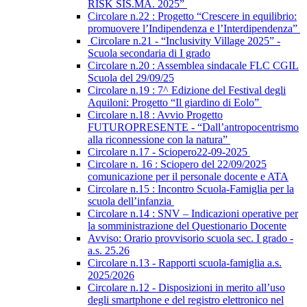
RISK SIS.MA. 2025”
Circolare n.22 : Progetto “Crescere in equilibrio:
promuovere l’Indipendenza e l’Interdipendenza”
Circolare n.21 - “Inclusivity Village 2025” -
Scuola secondaria di I grado
Circolare n.20 : Assemblea sindacale FLC CGIL
Scuola del 29/09/25
Circolare n.19 : 7^ Edizione del Festival degli
Aquiloni: Progetto “Il giardino di Eolo”
Circolare n.18 : Avvio Progetto
FUTUROPRESENTE - “Dall’antropocentrismo
alla riconnessione con la natura”
Circolare n.17 - Sciopero22-09-2025
Circolare n. 16 : Sciopero del 22/09/2025
comunicazione per il personale docente e ATA
Circolare n.15 : Incontro Scuola-Famiglia per la
scuola dell’infanzia
Circolare n.14 : SNV – Indicazioni operative per
la somministrazione del Questionario Docente
Avviso: Orario provvisorio scuola sec. I grado -
a.s. 25.26
Circolare n.13 - Rapporti scuola-famiglia a.s.
2025/2026
Circolare n.12 - Disposizioni in merito all’uso
degli smartphone e del registro elettronico nel