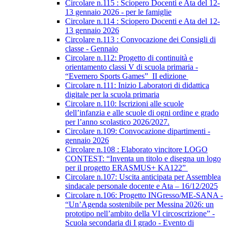
Circolare n.115 : Sciopero Docenti e Ata del 12-
13 gennaio 2026 - per le famiglie
Circolare n.114 : Sciopero Docenti e Ata del 12-
13 gennaio 2026
Circolare n.113 : Convocazione dei Consigli di
classe - Gennaio
Circolare n.112: Progetto di continuità e
orientamento classi V di scuola primaria -
“Evemero Sports Games” II edizione
Circolare n.111: Inizio Laboratori di didattica
digitale per la scuola primaria
Circolare n.110: Iscrizioni alle scuole
dell’infanzia e alle scuole di ogni ordine e grado
per l’anno scolastico 2026/2027.
Circolare n.109: Convocazione dipartimenti -
gennaio 2026
Circolare n.108 : Elaborato vincitore LOGO
CONTEST: “Inventa un titolo e disegna un logo
per il progetto ERASMUS+ KA122”
Circolare n.107: Uscita anticipata per Assemblea
sindacale personale docente e Ata – 16/12/2025
Circolare n.106: Progetto INGresso/ME-SANA -
“Un’Agenda sostenibile per Messina 2026: un
prototipo nell’ambito della VI circoscrizione” -
Scuola secondaria di I grado - Evento di