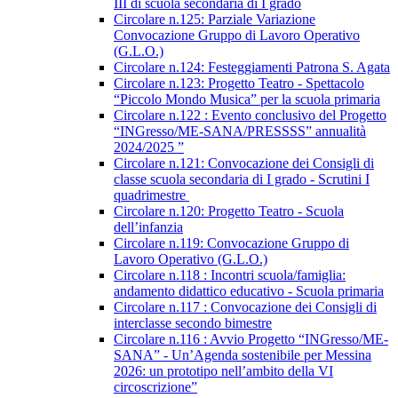
III di scuola secondaria di I grado
Circolare n.125: Parziale Variazione
Convocazione Gruppo di Lavoro Operativo
(G.L.O.)
Circolare n.124: Festeggiamenti Patrona S. Agata
Circolare n.123: Progetto Teatro - Spettacolo
“Piccolo Mondo Musica” per la scuola primaria
Circolare n.122 : Evento conclusivo del Progetto
“INGresso/ME-SANA/PRESSSS” annualità
2024/2025 ”
Circolare n.121: Convocazione dei Consigli di
classe scuola secondaria di I grado - Scrutini I
quadrimestre
Circolare n.120: Progetto Teatro - Scuola
dell’infanzia
Circolare n.119: Convocazione Gruppo di
Lavoro Operativo (G.L.O.)
Circolare n.118 : Incontri scuola/famiglia:
andamento didattico educativo - Scuola primaria
Circolare n.117 : Convocazione dei Consigli di
interclasse secondo bimestre
Circolare n.116 : Avvio Progetto “INGresso/ME-
SANA” - Un’Agenda sostenibile per Messina
2026: un prototipo nell’ambito della VI
circoscrizione”