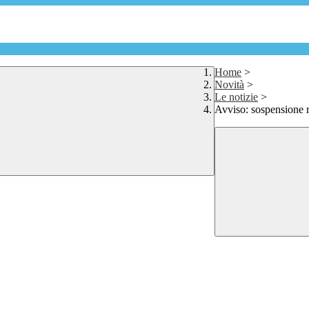
Home
>
Novità
>
Le notizie
>
Avviso: sospensione 