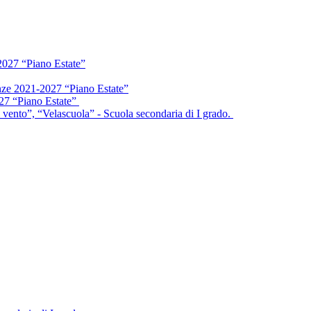
2027 “Piano Estate”
enze 2021-2027 “Piano Estate”
027 “Piano Estate”
vento”, “Velascuola” - Scuola secondaria di I grado.