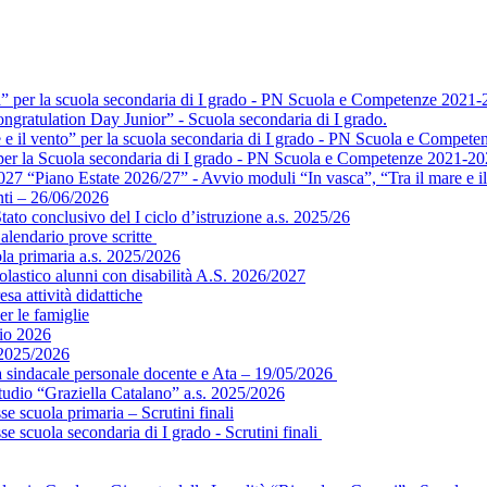
a” per la scuola secondaria di I grado - PN Scuola e Competenze 2021-
ngratulation Day Junior” - Scuola secondaria di I grado.
e e il vento” per la scuola secondaria di I grado - PN Scuola e Compet
” per la Scuola secondaria di I grado - PN Scuola e Competenze 2021-2
 “Piano Estate 2026/27” - Avvio moduli “In vasca”, “Tra il mare e il 
ti – 26/06/2026
ato conclusivo del I ciclo d’istruzione a.s. 2025/26
alendario prove scritte
ola primaria a.s. 2025/2026
colastico alunni con disabilità A.S. 2026/2027
sa attività didattiche
er le famiglie
gio 2026
 2025/2026
ea sindacale personale docente e Ata – 19/05/2026
tudio “Graziella Catalano” a.s. 2025/2026
e scuola primaria – Scrutini finali
e scuola secondaria di I grado - Scrutini finali