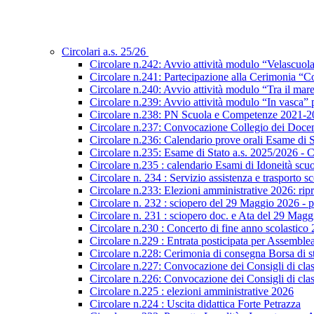
Circolari a.s. 25/26
Circolare n.242: Avvio attività modulo “Velascuol
Circolare n.241: Partecipazione alla Cerimonia “Co
Circolare n.240: Avvio attività modulo “Tra il mar
Circolare n.239: Avvio attività modulo “In vasca
Circolare n.238: PN Scuola e Competenze 2021-2027
Circolare n.237: Convocazione Collegio dei Docen
Circolare n.236: Calendario prove orali Esame di St
Circolare n.235: Esame di Stato a.s. 2025/2026 - C
Circolare n.235 : calendario Esami di Idoneità scu
Circolare n. 234 : Servizio assistenza e trasporto s
Circolare n.233: Elezioni amministrative 2026: ripre
Circolare n. 232 : sciopero del 29 Maggio 2026 - p
Circolare n. 231 : sciopero doc. e Ata del 29 Mag
Circolare n.230 : Concerto di fine anno scolastico
Circolare n.229 : Entrata posticipata per Assembl
Circolare n.228: Cerimonia di consegna Borsa di s
Circolare n.227: Convocazione dei Consigli di class
Circolare n.226: Convocazione dei Consigli di class
Circolare n.225 : elezioni amministrative 2026
Circolare n.224 : Uscita didattica Forte Petrazza