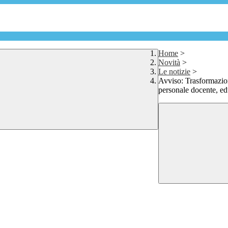
Home
>
Novità
>
Le notizie
>
Avviso: Trasformazion
personale docente, e