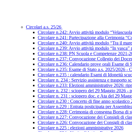
Circolari a.s. 25/26
Circolare n.242: Avvio attività modulo “Velascuol
Circolare n.241: Partecipazione alla Cerimonia “Co
Circolare n.240: Avvio attività modulo “Tra il mar
Circolare n.239: Avvio attività modulo “In vasca
Circolare n.238: PN Scuola e Competenze 2021-2027
Circolare n.237: Convocazione Collegio dei Docen
Circolare n.236: Calendario prove orali Esame di St
Circolare n.235: Esame di Stato a.s. 2025/2026 - C
Circolare n.235 : calendario Esami di Idoneità scu
Circolare n. 234 : Servizio assistenza e trasporto s
Circolare n.233: Elezioni amministrative 2026: ripre
Circolare n. 232 : sciopero del 29 Maggio 2026 - p
Circolare n. 231 : sciopero doc. e Ata del 29 Mag
Circolare n.230 : Concerto di fine anno scolastico
Circolare n.229 : Entrata posticipata per Assembl
Circolare n.228: Cerimonia di consegna Borsa di s
Circolare n.227: Convocazione dei Consigli di class
Circolare n.226: Convocazione dei Consigli di class
Circolare n.225 : elezioni amministrative 2026