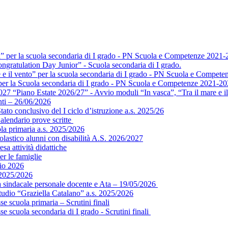
a” per la scuola secondaria di I grado - PN Scuola e Competenze 2021-
ngratulation Day Junior” - Scuola secondaria di I grado.
e e il vento” per la scuola secondaria di I grado - PN Scuola e Compet
” per la Scuola secondaria di I grado - PN Scuola e Competenze 2021-2
 “Piano Estate 2026/27” - Avvio moduli “In vasca”, “Tra il mare e il 
ti – 26/06/2026
ato conclusivo del I ciclo d’istruzione a.s. 2025/26
alendario prove scritte
ola primaria a.s. 2025/2026
colastico alunni con disabilità A.S. 2026/2027
sa attività didattiche
er le famiglie
gio 2026
 2025/2026
ea sindacale personale docente e Ata – 19/05/2026
tudio “Graziella Catalano” a.s. 2025/2026
e scuola primaria – Scrutini finali
e scuola secondaria di I grado - Scrutini finali