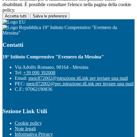
disabilitati. È possibile consultare l'elenco nella pagina della cookie
policy.
Accetta tutti
Salva le preferenze
19° Istituto Comprensivo "Evemero da
Messina"
Contatti
19° Istituto Comprensivo "Evemero da Messina"
Via Adolfo Romano, 98164 - Messina
Tel:
+39 090 392008
Email:
meic872002@istruzione.it
Link per inviare una mail
PEC:
meic872002@pec.istruzione.it
Link per inviare una mail
C.F.: 97062190836
Sezione Link Utili
Cookie policy
Note legali
Informativa Privacy