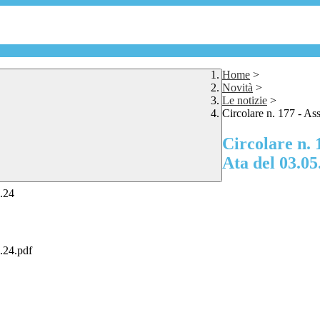
Home
>
Novità
>
Le notizie
>
Circolare n. 177 - As
Circolare n. 
Ata del 03.05
5.24
.24.pdf