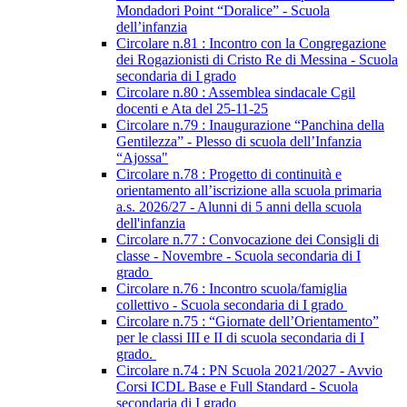
Mondadori Point “Doralice” - Scuola
dell’infanzia
Circolare n.81 : Incontro con la Congregazione
dei Rogazionisti di Cristo Re di Messina - Scuola
secondaria di I grado
Circolare n.80 : Assemblea sindacale Cgil
docenti e Ata del 25-11-25
Circolare n.79 : Inaugurazione “Panchina della
Gentilezza” - Plesso di scuola dell’Infanzia
“Ajossa"
Circolare n.78 : Progetto di continuità e
orientamento all’iscrizione alla scuola primaria
a.s. 2026/27 - Alunni di 5 anni della scuola
dell'infanzia
Circolare n.77 : Convocazione dei Consigli di
classe - Novembre - Scuola secondaria di I
grado
Circolare n.76 : Incontro scuola/famiglia
collettivo - Scuola secondaria di I grado
Circolare n.75 : “Giornate dell’Orientamento”
per le classi III e II di scuola secondaria di I
grado.
Circolare n.74 : PN Scuola 2021/2027 - Avvio
Corsi ICDL Base e Full Standard - Scuola
secondaria di I grado