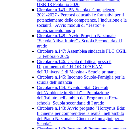
USB 18 Febbraio 2026
Circolare n.149 : PN Scuola e Competenze
2021-2027 - Percorsi educativi e formativi per il
potenziamento delle competenze, l’inclusione e la
socialità - Avvio moduli di “Teatro” e
potenziamento lingui
Circolare n.148 : Avvio Progetto Nazionale
“Scuola Attiva Junior” - Scuola Secondaria di I
grado
Circolare n.147: Assemblea sindacale FLC CGIL
13 Febbraio 2026
Circolare n.146: Uscita didattica presso il
Dipartimento di CHIOBIOFARAM
dell’Università di Messina - Scuola primaria
Circolare n.145: Incontro Scuola-Famiglia per la
scuola dell’infanzia
Circolare n.144: Evento “Stati Generali
dell’Ambiente in Sicilia” – Premiazione
dell’Istituto nell’ambito del Programma Eco-
schools. Scuola secondaria di I grado
Circolare n.143: Avvio progetto “Horcynus Edu:
Il cinema per comprendere la realtà” nell’ambito
del Piano Nazionale “Cinema e Immagini per la
Scuola”
Circolare n.142: Incontro di Programmazione per