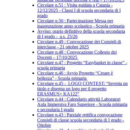
Circolare n.51 : Visita guidata a Catania -
12/12/2025 - Classi I di scuola secondaria di I
grado
Circolare n.50 : Partecipazione Messa per
inaugurazione anno scolastico - Scuola primaria
Avviso: orario definitivo della scuola secondaria
di I grado - a.s. 25/26
Circolare n.49 : Convocazione dei Consigli di
interclasse - 21 ottobre 2025
Circolare n.48 : Convocazione Collegio dei
Docenti – 17/10/2025
Circolare n.47 : Progetto “Easybasket in classe” -
scuola primaria
Circolare n.46 : Avvio Progetto “Creare è
bellezza” - Scuola primaria
Circolare n.45 - LOGO CONTEST: “Inventa un
titolo e disegna un logo per il progetto
ERASMUS+ KA122”
Circolare n.44 : Calendario attività Laboratori
Aula Immersiva Faro Superiore - Scuola primaria
e secondaria I grado
Circolare n.43 : Parziale rettifica convocazione
Consigli di classe scuola secondaria di I grado -
Ottobre