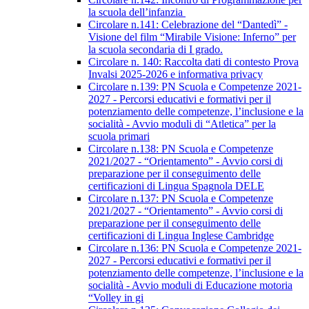
la scuola dell’infanzia
Circolare n.141: Celebrazione del “Dantedì” -
Visione del film “Mirabile Visione: Inferno” per
la scuola secondaria di I grado.
Circolare n. 140: Raccolta dati di contesto Prova
Invalsi 2025-2026 e informativa privacy
Circolare n.139: PN Scuola e Competenze 2021-
2027 - Percorsi educativi e formativi per il
potenziamento delle competenze, l’inclusione e la
socialità - Avvio moduli di “Atletica” per la
scuola primari
Circolare n.138: PN Scuola e Competenze
2021/2027 - “Orientamento” - Avvio corsi di
preparazione per il conseguimento delle
certificazioni di Lingua Spagnola DELE
Circolare n.137: PN Scuola e Competenze
2021/2027 - “Orientamento” - Avvio corsi di
preparazione per il conseguimento delle
certificazioni di Lingua Inglese Cambridge
Circolare n.136: PN Scuola e Competenze 2021-
2027 - Percorsi educativi e formativi per il
potenziamento delle competenze, l’inclusione e la
socialità - Avvio moduli di Educazione motoria
“Volley in gi