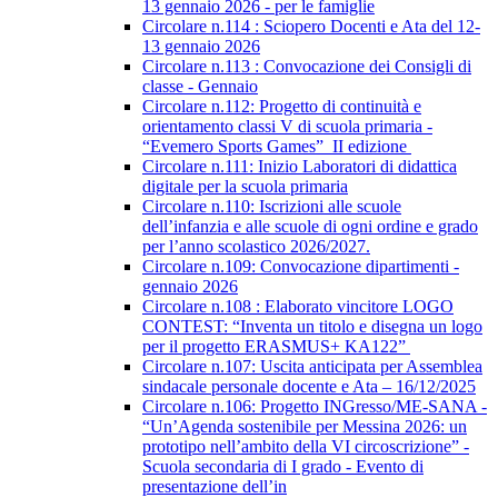
13 gennaio 2026 - per le famiglie
Circolare n.114 : Sciopero Docenti e Ata del 12-
13 gennaio 2026
Circolare n.113 : Convocazione dei Consigli di
classe - Gennaio
Circolare n.112: Progetto di continuità e
orientamento classi V di scuola primaria -
“Evemero Sports Games” II edizione
Circolare n.111: Inizio Laboratori di didattica
digitale per la scuola primaria
Circolare n.110: Iscrizioni alle scuole
dell’infanzia e alle scuole di ogni ordine e grado
per l’anno scolastico 2026/2027.
Circolare n.109: Convocazione dipartimenti -
gennaio 2026
Circolare n.108 : Elaborato vincitore LOGO
CONTEST: “Inventa un titolo e disegna un logo
per il progetto ERASMUS+ KA122”
Circolare n.107: Uscita anticipata per Assemblea
sindacale personale docente e Ata – 16/12/2025
Circolare n.106: Progetto INGresso/ME-SANA -
“Un’Agenda sostenibile per Messina 2026: un
prototipo nell’ambito della VI circoscrizione” -
Scuola secondaria di I grado - Evento di
presentazione dell’in