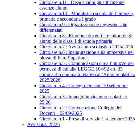
Circolare n.11 - Disposizioni giustificazione
assenze alunni
Circolare n.10 - Modulistica scuola dell’infanzia,
primaria e secondaria I grado
Circolare n.9 : Organizzazione ingressi/uscite
differenziati
Circolare n.8 - Riunione docenti – genitori degli
alunni delle classi I di scuola primaria
Circolare n.7 : Avvio anno scolastico 2025/2026
Circolare n.6 : Inaugurazione aula immersiva nel
plesso di Faro Superiore.
Circolare n.5 : Comunicazioni circa l’utilizzo dei
permessi di cui alla LEGGE 104/92 art. 33
comma 3 o comma 6 relativo all’Anno Scolastico
2025/2026
Circolare n 4 : Collegio Docenti 10 settembre
2025
Circolare n.3 : Impegni inizio anno scolastico
25.26
Circolare n.2 : Convocazione Collegio dei
Docenti – 02/09/2025
Circolare n.1 - Presa di servizio 1 settembre 2025
Avvisi a.s. 25/26