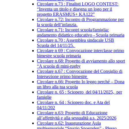
Circolare n.73 : Finalisti LOGO CONTEST:
“Inventa un titolo e disegna un logo per il
progetto ERASMUS+ KA122”
Circolare n.72: Incontro di Programmazione per
la scuola dell’infanzia.
Circolare n.71: Incontri scuola/famiglia:
andamento didattico educativo - Scuola primaria
Circolare n.70 : Assemblea sindacale USB
Scuola del 14/11/25.
Circolare n 69 : Convocazione interclasse primo
bimestre scuola primaria
Circolare n.68: Progetto di avviamento allo sport
“A scuola di mini-rugby
Circolare n.67 : Convocazione del Consiglio di
Intersezione primo bimestre
Circolare n.66: Progetto Io leggo perché – Dona
un libro alla tua scuola
Circolare n. 65 : Sciopero del 04/11/2025, per
famiglie
Circolare n. 64 : Sciopero doc. e Ata del
04/11/202
Circolare n.63: Progetto di Educazione
all’affettività e alla sessualità a.s. 2025/2026
Circolare n.62: Inaugurazione Aula
multisensoriale “Spazio Snoezelen” - Plesso