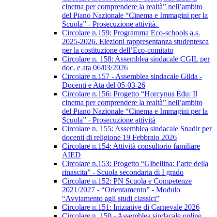
cinema per comprendere la realtà” nell’ambito
del Piano Nazionale “Cinema e Immagini per la
Scuola” - Prosecuzione attività.
Circolare n.159: Programma Eco-schools a.s.
2025-2026. Elezioni rappresentanza studentesca
per la costituzione dell’Eco-comitato
Circolare n. 158: Assemblea sindacale CGIL per
doc. e ata 06/03/2026
Circolare n.157 - Assemblea sindacale Gilda -
Docenti e Ata del 05-03-26
Circolare n.156: Progetto “Horcynus Edu: Il
cinema per comprendere la realtà” nell’ambito
del Piano Nazionale “Cinema e Immagini per la
Scuola” - Prosecuzione attività
Circolare n. 155: Assemblea sindacale Snadir per
docenti di religione 19 Febbraio 2026
Circolare n.154: Attività consultorio familiare
AIED
Circolare n.153: Progetto “Gibellina: l’arte della
rinascita” - Scuola secondaria di I grado
Circolare n.152: PN Scuola e Competenze
2021/2027 - “Orientamento” - Modulo
“Avviamento agli studi classici”
Circolare n.151: Iniziative di Carnevale 2026
Circolare n. 150 - Assemblea sindacale online