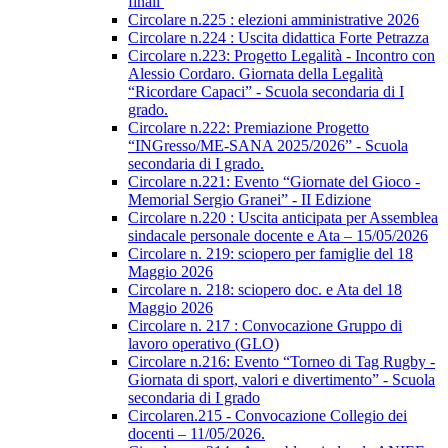
finali
Circolare n.225 : elezioni amministrative 2026
Circolare n.224 : Uscita didattica Forte Petrazza
Circolare n.223: Progetto Legalità - Incontro con
Alessio Cordaro. Giornata della Legalità
“Ricordare Capaci” - Scuola secondaria di I
grado.
Circolare n.222: Premiazione Progetto
“INGresso/ME-SANA 2025/2026” - Scuola
secondaria di I grado.
Circolare n.221: Evento “Giornate del Gioco -
Memorial Sergio Granei” - II Edizione
Circolare n.220 : Uscita anticipata per Assemblea
sindacale personale docente e Ata – 15/05/2026
Circolare n. 219: sciopero per famiglie del 18
Maggio 2026
Circolare n. 218: sciopero doc. e Ata del 18
Maggio 2026
Circolare n. 217 : Convocazione Gruppo di
lavoro operativo (GLO)
Circolare n.216: Evento “Torneo di Tag Rugby -
Giornata di sport, valori e divertimento” - Scuola
secondaria di I grado
Circolaren.215 - Convocazione Collegio dei
docenti – 11/05/2026.