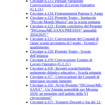
Circolare n.125: Parziale Variazione
Convocazione Gruppo di Lavoro Operativo
(G.L.O.)
Circolare n.124: Festeggiamenti Patrona S. Agata
Circolare n.123: Progetto Teatro - Spettacolo
“Piccolo Mondo Musica” per la scuola primaria
Circolare n.122 : Evento conclusivo del Progetto
“INGresso/ME-SANA/PRESSSS” annualità
2024/2025 ”
Circolare n.121: Convocazione dei Consigli di
classe scuola secondaria di I grado - Scrutini I
quadrimestre
Circolare n.120: Progetto Teatro - Scuola
dell’infanzia
Circolare n.119: Convocazione Gruppo di
Lavoro Operativo (G.L.O.)
Circolare n.118 : Incontri scuola/famiglia:
andamento didattico educativo - Scuola primaria
Circolare n.117 : Convocazione dei Consigli di
interclasse secondo bimestre
Circolare n.116 : Avvio Progetto “INGresso/ME-
SANA” - Un’Agenda sostenibile per Messina
2026: un prototipo nell’ambito della VI
circoscrizione”
Circolare n.115 : Sciopero Docenti e Ata del 12-