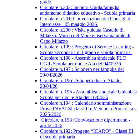
grado
Circolare n.202: Incontri scuola/famiglia,
andamento didattico educativo - Scuola primaria
Circolare n.201: Convocazione dei Consigli di
Interclasse - 05 maggio 2026
Circolare n.200 : Visita guidata Castello di
Milazzo, Museo del Mare e riserva naturale di
Capo Milazzo
Circolare n.199 : Progetto di Service Learning -
Scuola secondaria di I grado e scuola primaria
Circolare n.198 - Assemblea sindacale FLC
CGIL Scuola per doc. e Ata del 04/05/26
Circolare n.197 : Sciopero per famiglie del
20/04/2026
Circolare n. 196 : Sciopero doc. e Ata del
20/04/26
Circolare n. 195 - Assemblea sindacale Unicobas
Scuola per doc. e Ata del 16/04/26
Circolare n.194 : Calendario somministrazione
Prove INVALSI classi II e V Scuola Primaria a.s.
2025/2026
Circolare n.193 :Convocazione dipartimenti -
aprile 2026
Circolare n.192: Progetto “ICARO” - Classi III
di scuola primaria