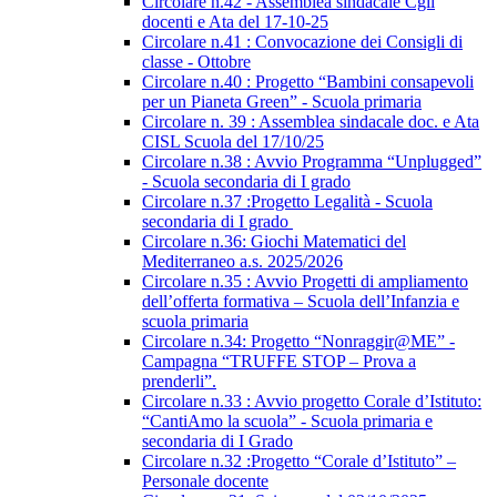
Circolare n.42 - Assemblea sindacale Cgil
docenti e Ata del 17-10-25
Circolare n.41 : Convocazione dei Consigli di
classe - Ottobre
Circolare n.40 : Progetto “Bambini consapevoli
per un Pianeta Green” - Scuola primaria
Circolare n. 39 : Assemblea sindacale doc. e Ata
CISL Scuola del 17/10/25
Circolare n.38 : Avvio Programma “Unplugged”
- Scuola secondaria di I grado
Circolare n.37 :Progetto Legalità - Scuola
secondaria di I grado
Circolare n.36: Giochi Matematici del
Mediterraneo a.s. 2025/2026
Circolare n.35 : Avvio Progetti di ampliamento
dell’offerta formativa – Scuola dell’Infanzia e
scuola primaria
Circolare n.34: Progetto “Nonraggir@ME” -
Campagna “TRUFFE STOP – Prova a
prenderli”.
Circolare n.33 : Avvio progetto Corale d’Istituto:
“CantiAmo la scuola” - Scuola primaria e
secondaria di I Grado
Circolare n.32 :Progetto “Corale d’Istituto” –
Personale docente