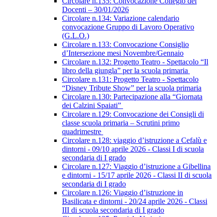
Circolare n.135: Convocazione Collegio dei
Docenti – 30/01/2026
Circolare n.134: Variazione calendario
convocazione Gruppo di Lavoro Operativo
(G.L.O.)
Circolare n.133: Convocazione Consiglio
d’Intersezione mesi Novembre/Gennaio
Circolare n.132: Progetto Teatro - Spettacolo “Il
libro della giungla” per la scuola primaria
Circolare n.131: Progetto Teatro - Spettacolo
“Disney Tribute Show” per la scuola primaria
Circolare n.130: Partecipazione alla “Giornata
dei Calzini Spaiati”
Circolare n.129: Convocazione dei Consigli di
classe scuola primaria – Scrutini primo
quadrimestre
Circolare n.128: viaggio d’istruzione a Cefalù e
dintorni - 09/10 aprile 2026 - Classi I di scuola
secondaria di I grado
Circolare n.127: Viaggio d’istruzione a Gibellina
e dintorni - 15/17 aprile 2026 - Classi II di scuola
secondaria di I grado
Circolare n.126: Viaggio d’istruzione in
Basilicata e dintorni - 20/24 aprile 2026 - Classi
III di scuola secondaria di I grado