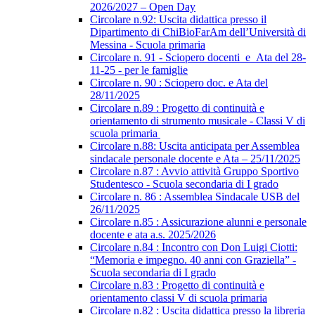
2026/2027 – Open Day
Circolare n.92: Uscita didattica presso il
Dipartimento di ChiBioFarAm dell’Università di
Messina - Scuola primaria
Circolare n. 91 - Sciopero docenti_e_Ata del 28-
11-25 - per le famiglie
Circolare n. 90 : Sciopero doc. e Ata del
28/11/2025
Circolare n.89 : Progetto di continuità e
orientamento di strumento musicale - Classi V di
scuola primaria
Circolare n.88: Uscita anticipata per Assemblea
sindacale personale docente e Ata – 25/11/2025
Circolare n.87 : Avvio attività Gruppo Sportivo
Studentesco - Scuola secondaria di I grado
Circolare n. 86 : Assemblea Sindacale USB del
26/11/2025
Circolare n.85 : Assicurazione alunni e personale
docente e ata a.s. 2025/2026
Circolare n.84 : Incontro con Don Luigi Ciotti:
“Memoria e impegno. 40 anni con Graziella” -
Scuola secondaria di I grado
Circolare n.83 : Progetto di continuità e
orientamento classi V di scuola primaria
Circolare n.82 : Uscita didattica presso la libreria