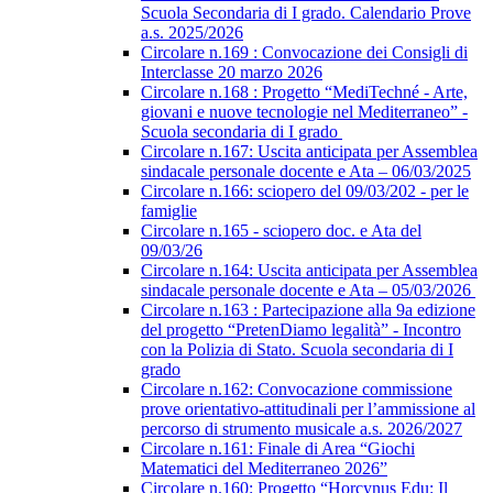
Scuola Secondaria di I grado. Calendario Prove
a.s. 2025/2026
Circolare n.169 : Convocazione dei Consigli di
Interclasse 20 marzo 2026
Circolare n.168 : Progetto “MediTechné - Arte,
giovani e nuove tecnologie nel Mediterraneo” -
Scuola secondaria di I grado
Circolare n.167: Uscita anticipata per Assemblea
sindacale personale docente e Ata – 06/03/2025
Circolare n.166: sciopero del 09/03/202 - per le
famiglie
Circolare n.165 - sciopero doc. e Ata del
09/03/26
Circolare n.164: Uscita anticipata per Assemblea
sindacale personale docente e Ata – 05/03/2026
Circolare n.163 : Partecipazione alla 9a edizione
del progetto “PretenDiamo legalità” - Incontro
con la Polizia di Stato. Scuola secondaria di I
grado
Circolare n.162: Convocazione commissione
prove orientativo-attitudinali per l’ammissione al
percorso di strumento musicale a.s. 2026/2027
Circolare n.161: Finale di Area “Giochi
Matematici del Mediterraneo 2026”
Circolare n.160: Progetto “Horcynus Edu: Il