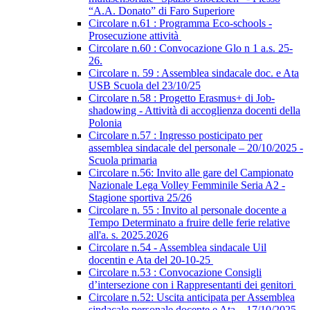
“A.A. Donato” di Faro Superiore
Circolare n.61 : Programma Eco-schools -
Prosecuzione attività
Circolare n.60 : Convocazione Glo n 1 a.s. 25-
26.
Circolare n. 59 : Assemblea sindacale doc. e Ata
USB Scuola del 23/10/25
Circolare n.58 : Progetto Erasmus+ di Job-
shadowing - Attività di accoglienza docenti della
Polonia
Circolare n.57 : Ingresso posticipato per
assemblea sindacale del personale – 20/10/2025 -
Scuola primaria
Circolare n.56: Invito alle gare del Campionato
Nazionale Lega Volley Femminile Seria A2 -
Stagione sportiva 25/26
Circolare n. 55 : Invito al personale docente a
Tempo Determinato a fruire delle ferie relative
all'a. s. 2025.2026
Circolare n.54 - Assemblea sindacale Uil
docentin e Ata del 20-10-25
Circolare n.53 : Convocazione Consigli
d’intersezione con i Rappresentanti dei genitori
Circolare n.52: Uscita anticipata per Assemblea
sindacale personale docente e Ata – 17/10/2025