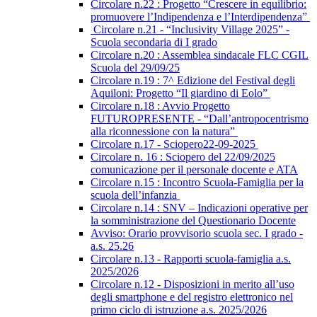
Circolare n.22 : Progetto “Crescere in equilibrio:
promuovere l’Indipendenza e l’Interdipendenza”
Circolare n.21 - “Inclusivity Village 2025” -
Scuola secondaria di I grado
Circolare n.20 : Assemblea sindacale FLC CGIL
Scuola del 29/09/25
Circolare n.19 : 7^ Edizione del Festival degli
Aquiloni: Progetto “Il giardino di Eolo”
Circolare n.18 : Avvio Progetto
FUTUROPRESENTE - “Dall’antropocentrismo
alla riconnessione con la natura”
Circolare n.17 - Sciopero22-09-2025
Circolare n. 16 : Sciopero del 22/09/2025
comunicazione per il personale docente e ATA
Circolare n.15 : Incontro Scuola-Famiglia per la
scuola dell’infanzia
Circolare n.14 : SNV – Indicazioni operative per
la somministrazione del Questionario Docente
Avviso: Orario provvisorio scuola sec. I grado -
a.s. 25.26
Circolare n.13 - Rapporti scuola-famiglia a.s.
2025/2026
Circolare n.12 - Disposizioni in merito all’uso
degli smartphone e del registro elettronico nel
primo ciclo di istruzione a.s. 2025/2026