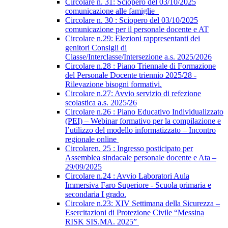
Circolare n. 31: Sciopero del 03/10/2025
comunicazione alle famiglie
Circolare n. 30 : Sciopero del 03/10/2025
comunicazione per il personale docente e AT
Circolare n.29: Elezioni rappresentanti dei
genitori Consigli di
Classe/Interclasse/Intersezione a.s. 2025/2026
Circolare n.28 : Piano Triennale di Formazione
del Personale Docente triennio 2025/28 -
Rilevazione bisogni formativi.
Circolare n.27: Avvio servizio di refezione
scolastica a.s. 2025/26
Circolare n.26 : Piano Educativo Individualizzato
(PEI) – Webinar formativo per la compilazione e
l’utilizzo del modello informatizzato – Incontro
regionale online
Circolaren. 25 : Ingresso posticipato per
Assemblea sindacale personale docente e Ata –
29/09/2025
Circolare n.24 : Avvio Laboratori Aula
Immersiva Faro Superiore - Scuola primaria e
secondaria I grado.
Circolare n.23: XIV Settimana della Sicurezza –
Esercitazioni di Protezione Civile “Messina
RISK SIS.MA. 2025”