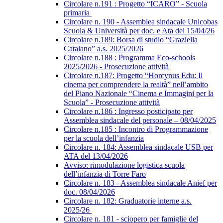
Circolare n.191 : Progetto “ICARO” - Scuola
primaria
Circolare n. 190 - Assemblea sindacale Unicobas
Scuola & Università per doc. e Ata del 15/04/26
Circolare n.189: Borsa di studio “Graziella
Catalano” a.s. 2025/2026
Circolare n.188 : Programma Eco-schools
2025/2026 - Prosecuzione attività
Circolare n.187: Progetto “Horcynus Edu: Il
cinema per comprendere la realtà” nell’ambito
del Piano Nazionale “Cinema e Immagini per la
Scuola” - Prosecuzione attività
Circolare n.186 : Ingresso posticipato per
Assemblea sindacale del personale – 08/04/2025
Circolare n.185 : Incontro di Programmazione
per la scuola dell’infanzia
Circolare n. 184: Assemblea sindacale USB per
ATA del 13/04/2026
Avviso: rimodulazione logistica scuola
dell’infanzia di Torre Faro
Circolare n. 183 - Assemblea sindacale Anief per
doc. 08/04/2026
Circolare n. 182: Graduatorie interne a.s.
2025/26
Circolare n. 181 - sciopero per famiglie del