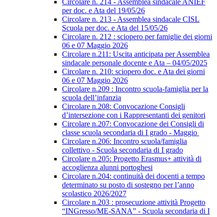
Circolare n. 214 - Assemblea sindacale ANIEF
per doc. e Ata del 19/05/26
Circolare n. 213 - Assemblea sindacale CISL
Scuola per doc. e Ata del 15/05/26
Circolare n. 212 : sciopero per famiglie dei giorni
06 e 07 Maggio 2026
Circolare n.211: Uscita anticipata per Assemblea
sindacale personale docente e Ata – 04/05/2025
Circolare n. 210: sciopero doc. e Ata dei giorni
06 e 07 Maggio 2026
Circolare n.209 : Incontro scuola-famiglia per la
scuola dell’infanzia
Circolare n.208: Convocazione Consigli
d’intersezione con i Rappresentanti dei genitori
Circolare n.207: Convocazione dei Consigli di
classe scuola secondaria di I grado - Maggio
Circolare n.206: Incontro scuola/famiglia
collettivo - Scuola secondaria di I grado
Circolare n.205: Progetto Erasmus+ attività di
accoglienza alunni portoghesi
Circolare n.204: continuità dei docenti a tempo
determinato su posto di sostegno per l’anno
scolastico 2026/2027
Circolare n.203 : prosecuzione attività Progetto
“INGresso/ME-SANA” - Scuola secondaria di I