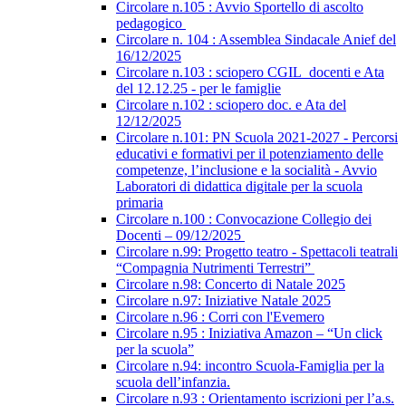
Circolare n.105 : Avvio Sportello di ascolto
pedagogico
Circolare n. 104 : Assemblea Sindacale Anief del
16/12/2025
Circolare n.103 : sciopero CGIL_docenti e Ata
del 12.12.25 - per le famiglie
Circolare n.102 : sciopero doc. e Ata del
12/12/2025
Circolare n.101: PN Scuola 2021-2027 - Percorsi
educativi e formativi per il potenziamento delle
competenze, l’inclusione e la socialità - Avvio
Laboratori di didattica digitale per la scuola
primaria
Circolare n.100 : Convocazione Collegio dei
Docenti – 09/12/2025
Circolare n.99: Progetto teatro - Spettacoli teatrali
“Compagnia Nutrimenti Terrestri”
Circolare n.98: Concerto di Natale 2025
Circolare n.97: Iniziative Natale 2025
Circolare n.96 : Corri con l'Evemero
Circolare n.95 : Iniziativa Amazon – “Un click
per la scuola”
Circolare n.94: incontro Scuola-Famiglia per la
scuola dell’infanzia.
Circolare n.93 : Orientamento iscrizioni per l’a.s.