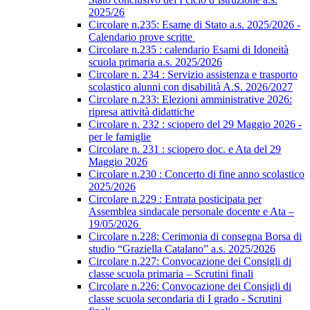
2025/26
Circolare n.235: Esame di Stato a.s. 2025/2026 -
Calendario prove scritte
Circolare n.235 : calendario Esami di Idoneità
scuola primaria a.s. 2025/2026
Circolare n. 234 : Servizio assistenza e trasporto
scolastico alunni con disabilità A.S. 2026/2027
Circolare n.233: Elezioni amministrative 2026:
ripresa attività didattiche
Circolare n. 232 : sciopero del 29 Maggio 2026 -
per le famiglie
Circolare n. 231 : sciopero doc. e Ata del 29
Maggio 2026
Circolare n.230 : Concerto di fine anno scolastico
2025/2026
Circolare n.229 : Entrata posticipata per
Assemblea sindacale personale docente e Ata –
19/05/2026
Circolare n.228: Cerimonia di consegna Borsa di
studio “Graziella Catalano” a.s. 2025/2026
Circolare n.227: Convocazione dei Consigli di
classe scuola primaria – Scrutini finali
Circolare n.226: Convocazione dei Consigli di
classe scuola secondaria di I grado - Scrutini