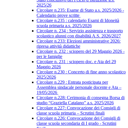
2025/26
Circolare n.235: Esame di Stato a.s. 2025/2026 -
Calendario prove scritte
Circolare n.235 : calendario Esami di Idoneità
scuola primaria a.s. 2025/2026
Circolare n. 234 : Servizio assistenza e trasporto
scolastico alunni con disabilità A.S. 2026/2027
Circolare n.233: Elezioni amministrative 2026:
ripresa attività didattiche
Circolare n. 232 : sciopero del 29 Maggio 2026 -
per le famiglie
Circolare n. 231 : sciopero doc. e Ata del 29
Maggio 2026
Circolare n.230 : Concerto di fine anno scolastico
2025/2026
Circolare n.229 : Entrata posticipata per
Assemblea sindacale personale docente e Ata –
19/05/2026
Circolare n.228: Cerimonia di consegna Borsa di
studio “Graziella Catalano” a.s. 2025/2026
Circolare n.227: Convocazione dei Consigli di
classe scuola primaria – Scrutini finali
Circolare n.226: Convocazione dei Consigli di
classe scuola secondaria di I grado - Scrutini