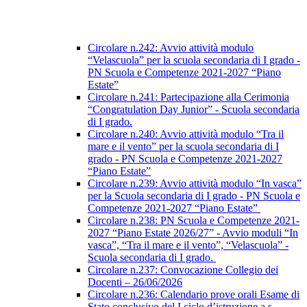
Circolare n.242: Avvio attività modulo
“Velascuola” per la scuola secondaria di I grado -
PN Scuola e Competenze 2021-2027 “Piano
Estate”
Circolare n.241: Partecipazione alla Cerimonia
“Congratulation Day Junior” - Scuola secondaria
di I grado.
Circolare n.240: Avvio attività modulo “Tra il
mare e il vento” per la scuola secondaria di I
grado - PN Scuola e Competenze 2021-2027
“Piano Estate”
Circolare n.239: Avvio attività modulo “In vasca”
per la Scuola secondaria di I grado - PN Scuola e
Competenze 2021-2027 “Piano Estate”
Circolare n.238: PN Scuola e Competenze 2021-
2027 “Piano Estate 2026/27” - Avvio moduli “In
vasca”, “Tra il mare e il vento”, “Velascuola” -
Scuola secondaria di I grado.
Circolare n.237: Convocazione Collegio dei
Docenti – 26/06/2026
Circolare n.236: Calendario prove orali Esame di
Stato conclusivo del I ciclo d’istruzione a.s.