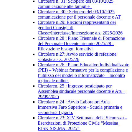
Circolare n. 31: Sciopero del 03/10/2025
comunicazione alle famiglie
Circolare n. 30 : Sciopero del 03/10/2025
comunicazione per il personale docente e AT
Circolare n.29: Elezioni rappresentanti dei
genitori Consigli di
Classe/Interclasse/Intersezione a.s. 2025/2026
Circolare n.28 : Piano Triennale di Formazione
del Personale Docente triennio 2025/28 -
Rilevazione bisogni formativi.
Circolare n.27: Avvio servizio di refezione
scolastica a.s. 2025/26
Circolare n.26 : Piano Educativo Individualizzato
(PEI) – Webinar formativo per la compilazione e
l’utilizzo del modello informatizzato – Incontro
regionale online
Circolaren. 25 : Ingresso posticipato per
Assemblea sindacale personale docente e Ata –
29/09/2025
Circolare n.24 : Avvio Laboratori Aula
Immersiva Faro Superiore - Scuola primaria e
secondaria I grado.
Circolare n.23: XIV Settimana della Sicurezza –
Esercitazioni di Protezione Civile “Messina
RISK SIS.MA. 2025”