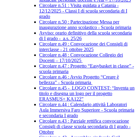
Circolare n.51 : Visita guidata a Catania -
12/12/2025 - Classi I di scuola secondaria di I
grado
Circolare n.50 : Partecipazione Messa per
inaugurazione anno scolastico - Scuola primaria
Avviso: orario definitivo della scuola secondaria
di I grado - a.s. 25/26
Circolare n.49 : Convocazione dei Consigli di
interclasse - 21 ottobre 2025
Circolare n.48 : Convocazione Collegio dei
Docenti – 17/10/2025
Circolare n.47 : Progetto “Easybasket in classe” -
scuola primaria
Circolare n.46 : Avvio Progetto “Creare è
bellezza” - Scuola primaria
Circolare n.45 - LOGO CONTEST: “Inventa un
titolo e disegna un logo per il progetto
ERASMUS+ KA122”
Circolare n.44 : Calendario attività Laboratori
Aula Immersiva Faro Superiore - Scuola primaria
e secondaria I grado
Circolare n.43 : Parziale rettifica convocazione
Consigli di classe scuola secondaria di I grado -
Ottobre