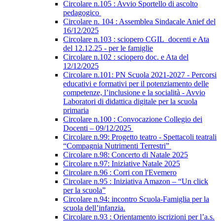
Circolare n.105 : Avvio Sportello di ascolto
pedagogico
Circolare n. 104 : Assemblea Sindacale Anief del
16/12/2025
Circolare n.103 : sciopero CGIL_docenti e Ata
del 12.12.25 - per le famiglie
Circolare n.102 : sciopero doc. e Ata del
12/12/2025
Circolare n.101: PN Scuola 2021-2027 - Percorsi
educativi e formativi per il potenziamento delle
competenze, l’inclusione e la socialità - Avvio
Laboratori di didattica digitale per la scuola
primaria
Circolare n.100 : Convocazione Collegio dei
Docenti – 09/12/2025
Circolare n.99: Progetto teatro - Spettacoli teatrali
“Compagnia Nutrimenti Terrestri”
Circolare n.98: Concerto di Natale 2025
Circolare n.97: Iniziative Natale 2025
Circolare n.96 : Corri con l'Evemero
Circolare n.95 : Iniziativa Amazon – “Un click
per la scuola”
Circolare n.94: incontro Scuola-Famiglia per la
scuola dell’infanzia.
Circolare n.93 : Orientamento iscrizioni per l’a.s.