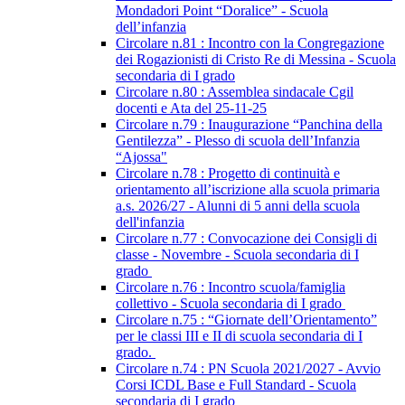
Mondadori Point “Doralice” - Scuola
dell’infanzia
Circolare n.81 : Incontro con la Congregazione
dei Rogazionisti di Cristo Re di Messina - Scuola
secondaria di I grado
Circolare n.80 : Assemblea sindacale Cgil
docenti e Ata del 25-11-25
Circolare n.79 : Inaugurazione “Panchina della
Gentilezza” - Plesso di scuola dell’Infanzia
“Ajossa"
Circolare n.78 : Progetto di continuità e
orientamento all’iscrizione alla scuola primaria
a.s. 2026/27 - Alunni di 5 anni della scuola
dell'infanzia
Circolare n.77 : Convocazione dei Consigli di
classe - Novembre - Scuola secondaria di I
grado
Circolare n.76 : Incontro scuola/famiglia
collettivo - Scuola secondaria di I grado
Circolare n.75 : “Giornate dell’Orientamento”
per le classi III e II di scuola secondaria di I
grado.
Circolare n.74 : PN Scuola 2021/2027 - Avvio
Corsi ICDL Base e Full Standard - Scuola
secondaria di I grado