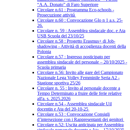
“A.A. Donato” di Faro Superiore
Circolare n.61 : Programma Eco-schools -
Prosecuzione attività
Circolare n.60 : Convocazione Glo n 1 a.s. 25-
26.
Circolare n. 59 : Assemblea sindacale doc. e Ata
USB Scuola del 23/10/25
Circolare n.58 : Progetto Erasmus+ di Job-
shadowing - Attività di accoglienza docenti della
Polonia
Circolare n.57 : Ingresso posticipato per
assemblea sindacale del personale – 20/10/2025 -
Scuola primaria
Circolare n.56: Invito alle gare del Campionato
Nazionale Lega Volley Femminile Seria A2 -
Stagione sportiva 25/26
Circolare n. 55 : Invito al personale docente a
Tempo Determinato a fruire delle ferie relative
all'a. s. 2025.2026
Circolare n.54 - Assemblea sindacale Uil
docentin e Ata del 20-10-25
Circolare n.53 : Convocazione Consigli
d’intersezione con i Rappresentanti dei genitori
Circolare n.52: Uscita anticipata per Assemblea
sindacale personale docente e Ata – 17/10/2025