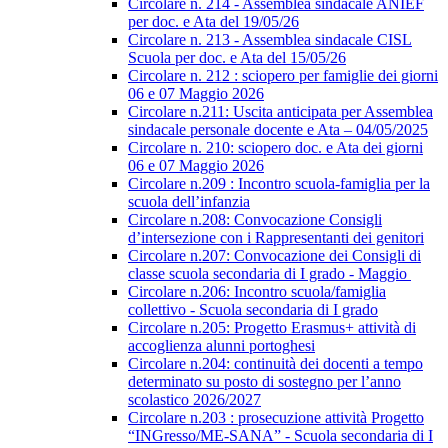
Circolare n. 214 - Assemblea sindacale ANIEF
per doc. e Ata del 19/05/26
Circolare n. 213 - Assemblea sindacale CISL
Scuola per doc. e Ata del 15/05/26
Circolare n. 212 : sciopero per famiglie dei giorni
06 e 07 Maggio 2026
Circolare n.211: Uscita anticipata per Assemblea
sindacale personale docente e Ata – 04/05/2025
Circolare n. 210: sciopero doc. e Ata dei giorni
06 e 07 Maggio 2026
Circolare n.209 : Incontro scuola-famiglia per la
scuola dell’infanzia
Circolare n.208: Convocazione Consigli
d’intersezione con i Rappresentanti dei genitori
Circolare n.207: Convocazione dei Consigli di
classe scuola secondaria di I grado - Maggio
Circolare n.206: Incontro scuola/famiglia
collettivo - Scuola secondaria di I grado
Circolare n.205: Progetto Erasmus+ attività di
accoglienza alunni portoghesi
Circolare n.204: continuità dei docenti a tempo
determinato su posto di sostegno per l’anno
scolastico 2026/2027
Circolare n.203 : prosecuzione attività Progetto
“INGresso/ME-SANA” - Scuola secondaria di I