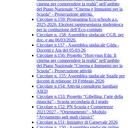
cinema per comprendere la realtà” nell’ambito
del Piano Nazionale “Cinema e Immagini per la
Scuola” - Prosecuzione attività.
Circolare n.159: Programma Eco-schools a.s.
2025-2026. Elezioni rappresentanza studentesca
per la costituzione dell’Eco-comitato
Circolare n. 158: Assemblea sindacale CGIL per
doc. e ata 06/03/2026
Circolare n.157 - Assemblea sindacale Gilda -
Docenti e Ata del 05-03-26
Circolare n.156: Progetto “Horcynus Edu: Il
cinema per comprendere la realtà” nell’ambito
del Piano Nazionale “Cinema e Immagini per la
Scuola” - Prosecuzione attività
Circolare n. 155: Assemblea sindacale Snadir per
docenti di religione 19 Febbraio 2026
Circolare n.154: Attività consultorio familiare
AIED
Circolare n.153: Progetto “Gibellina: l’arte della
rinascita” - Scuola secondaria di I grado
Circolare n.152: PN Scuola e Competenze
2021/2027 - “Orientamento” - Modulo
“Avviamento agli studi classici”
Circolare n.151: Iniziative di Carnevale 2026
Circolare n. 150 - Assemblea sindacale online