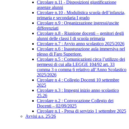
Circolare n.11 - Disposizioni giustificazione
assenze alunni
Circolare n.10 - Modulistica scuola dell’infanzia,
primaria e secondaria I grado
Circolare n.9 : Organizzazione ingressi/uscite
differenziati
Circolare n.8 - Riunione docenti – genitori degli
alunni delle classi I di scuola primaria
Circolare n.7 : Avvio anno scolastico 2025/2026
Circolare n.6 : Inaugurazione aula immersiva nel
plesso di Faro Superiore.
Circolare n.5 : Comunicazioni circa l’utilizzo dei
permessi di cui alla LEGGE 104/92 art. 33
comma 3 o comma 6 relativo all’Anno Scolastico
2025/2026
Circolare n 4 : Collegio Docenti 10 settembre
2025
Circolare n.3 : Impegni inizio anno scolastico
25.26
Circolare n.2 : Convocazione Collegio dei
Docenti – 02/09/2025
Circolare n.1 - Presa di servizio 1 settembre 2025
Avvisi a.s. 25/26