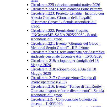
finali
Circolare n.225 : elezioni amministrative 2026
Circolare n.224 : Uscita didattica Forte Petrazza
Circolare n.223: Progetto Legalità - Incontro con
Alessio Cordaro. Giornata della Legalità
“Ricordare Capaci” - Scuola secondaria di I
grado.
Circolare n.222: Premiazione Progetto
“INGresso/ME-SANA 2025/2026” - Scuola
secondaria di I grado.
Circolare n.221: Evento “Giornate del Gioco -
Memorial Sergio Granei” - II Edizione
Circolare n.220 : Uscita anticipata per Assemblea
sindacale personale docente e Ata – 15/05/2026
Circolare n. 219: sciopero per famiglie del 18
Maggio 2026
Circolare n. 218: sciopero doc. e Ata del 18
Maggio 2026
Circolare n. 217 : Convocazione Gruppo di
lavoro operativo (GLO)
Circolare n.216: Evento “Torneo di Tag Rugby -
Giornata di sport, valori e divertimento” - Scuola
secondaria di I grado
Circolaren.215 - Convocazione Collegio dei
docenti – 11/05/2026.