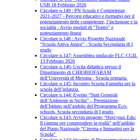
USB 18 Febbraio 2026
Circolare n.149 : PN Scuola e Competenze
2021-2027 - Percorsi educativi e formativi per il
potenziamento delle competenze, l’inclusione e la
socialità - Avvio moduli di “Teatro” e
potenziamento lingui
Circolare n.148 : Avvio Progetto Nazionale
“Scuola Attiva Junior” - Scuola Secondaria di I
grado
Circolare n.147: Assemblea sindacale FLC CGIL
13 Febbraio 2026
Circolare n.146: Uscita didattica presso il
Dipartimento di CHIOBIOFARAM
dell’Università di Messina - Scuola primaria
Circolare n.145: Incontro Scuola-Famiglia per la
scuola dell’infanzia
Circolare n.144: Evento “Stati Generali
dell’Ambiente in Sicilia” – Premiazione
dell’Istituto nell’ambito del Programma Eco-
schools. Scuola secondaria di I grado
Circolare n.143: Avvio progetto “Horcynus Edu:
Il cinema per comprendere la realtà” nell’ambito
del Piano Nazionale “Cinema e Immagini per la
Scuola”
Circolare n.142: Incontro di Programmazione per