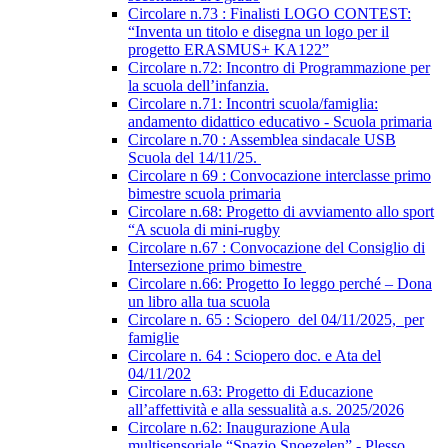
Circolare n.73 : Finalisti LOGO CONTEST:
“Inventa un titolo e disegna un logo per il
progetto ERASMUS+ KA122”
Circolare n.72: Incontro di Programmazione per
la scuola dell’infanzia.
Circolare n.71: Incontri scuola/famiglia:
andamento didattico educativo - Scuola primaria
Circolare n.70 : Assemblea sindacale USB
Scuola del 14/11/25.
Circolare n 69 : Convocazione interclasse primo
bimestre scuola primaria
Circolare n.68: Progetto di avviamento allo sport
“A scuola di mini-rugby
Circolare n.67 : Convocazione del Consiglio di
Intersezione primo bimestre
Circolare n.66: Progetto Io leggo perché – Dona
un libro alla tua scuola
Circolare n. 65 : Sciopero del 04/11/2025, per
famiglie
Circolare n. 64 : Sciopero doc. e Ata del
04/11/202
Circolare n.63: Progetto di Educazione
all’affettività e alla sessualità a.s. 2025/2026
Circolare n.62: Inaugurazione Aula
multisensoriale “Spazio Snoezelen” - Plesso