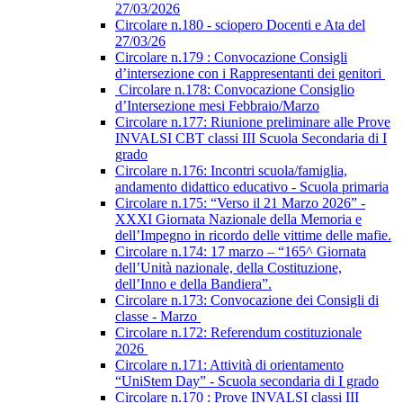
27/03/2026
Circolare n.180 - sciopero Docenti e Ata del
27/03/26
Circolare n.179 : Convocazione Consigli
d’intersezione con i Rappresentanti dei genitori
Circolare n.178: Convocazione Consiglio
d’Intersezione mesi Febbraio/Marzo
Circolare n.177: Riunione preliminare alle Prove
INVALSI CBT classi III Scuola Secondaria di I
grado
Circolare n.176: Incontri scuola/famiglia,
andamento didattico educativo - Scuola primaria
Circolare n.175: “Verso il 21 Marzo 2026” -
XXXI Giornata Nazionale della Memoria e
dell’Impegno in ricordo delle vittime delle mafie.
Circolare n.174: 17 marzo – “165^ Giornata
dell’Unità nazionale, della Costituzione,
dell’Inno e della Bandiera”.
Circolare n.173: Convocazione dei Consigli di
classe - Marzo
Circolare n.172: Referendum costituzionale
2026
Circolare n.171: Attività di orientamento
“UniStem Day” - Scuola secondaria di I grado
Circolare n.170 : Prove INVALSI classi III