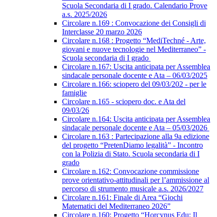
Scuola Secondaria di I grado. Calendario Prove
a.s. 2025/2026
Circolare n.169 : Convocazione dei Consigli di
Interclasse 20 marzo 2026
Circolare n.168 : Progetto “MediTechné - Arte,
giovani e nuove tecnologie nel Mediterraneo” -
Scuola secondaria di I grado
Circolare n.167: Uscita anticipata per Assemblea
sindacale personale docente e Ata – 06/03/2025
Circolare n.166: sciopero del 09/03/202 - per le
famiglie
Circolare n.165 - sciopero doc. e Ata del
09/03/26
Circolare n.164: Uscita anticipata per Assemblea
sindacale personale docente e Ata – 05/03/2026
Circolare n.163 : Partecipazione alla 9a edizione
del progetto “PretenDiamo legalità” - Incontro
con la Polizia di Stato. Scuola secondaria di I
grado
Circolare n.162: Convocazione commissione
prove orientativo-attitudinali per l’ammissione al
percorso di strumento musicale a.s. 2026/2027
Circolare n.161: Finale di Area “Giochi
Matematici del Mediterraneo 2026”
Circolare n.160: Progetto “Horcynus Edu: Il