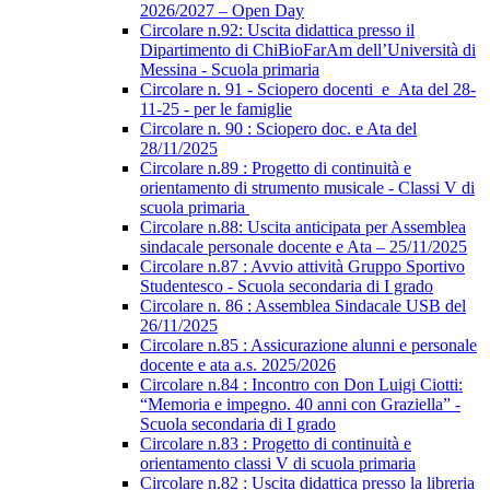
2026/2027 – Open Day
Circolare n.92: Uscita didattica presso il
Dipartimento di ChiBioFarAm dell’Università di
Messina - Scuola primaria
Circolare n. 91 - Sciopero docenti_e_Ata del 28-
11-25 - per le famiglie
Circolare n. 90 : Sciopero doc. e Ata del
28/11/2025
Circolare n.89 : Progetto di continuità e
orientamento di strumento musicale - Classi V di
scuola primaria
Circolare n.88: Uscita anticipata per Assemblea
sindacale personale docente e Ata – 25/11/2025
Circolare n.87 : Avvio attività Gruppo Sportivo
Studentesco - Scuola secondaria di I grado
Circolare n. 86 : Assemblea Sindacale USB del
26/11/2025
Circolare n.85 : Assicurazione alunni e personale
docente e ata a.s. 2025/2026
Circolare n.84 : Incontro con Don Luigi Ciotti:
“Memoria e impegno. 40 anni con Graziella” -
Scuola secondaria di I grado
Circolare n.83 : Progetto di continuità e
orientamento classi V di scuola primaria
Circolare n.82 : Uscita didattica presso la libreria