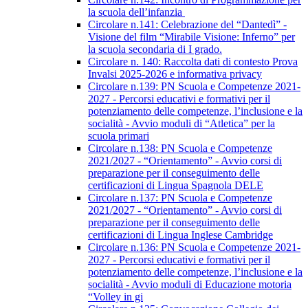
la scuola dell’infanzia
Circolare n.141: Celebrazione del “Dantedì” -
Visione del film “Mirabile Visione: Inferno” per
la scuola secondaria di I grado.
Circolare n. 140: Raccolta dati di contesto Prova
Invalsi 2025-2026 e informativa privacy
Circolare n.139: PN Scuola e Competenze 2021-
2027 - Percorsi educativi e formativi per il
potenziamento delle competenze, l’inclusione e la
socialità - Avvio moduli di “Atletica” per la
scuola primari
Circolare n.138: PN Scuola e Competenze
2021/2027 - “Orientamento” - Avvio corsi di
preparazione per il conseguimento delle
certificazioni di Lingua Spagnola DELE
Circolare n.137: PN Scuola e Competenze
2021/2027 - “Orientamento” - Avvio corsi di
preparazione per il conseguimento delle
certificazioni di Lingua Inglese Cambridge
Circolare n.136: PN Scuola e Competenze 2021-
2027 - Percorsi educativi e formativi per il
potenziamento delle competenze, l’inclusione e la
socialità - Avvio moduli di Educazione motoria
“Volley in gi