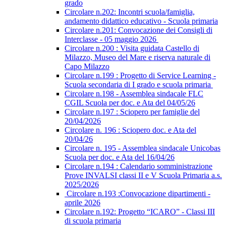
grado
Circolare n.202: Incontri scuola/famiglia,
andamento didattico educativo - Scuola primaria
Circolare n.201: Convocazione dei Consigli di
Interclasse - 05 maggio 2026
Circolare n.200 : Visita guidata Castello di
Milazzo, Museo del Mare e riserva naturale di
Capo Milazzo
Circolare n.199 : Progetto di Service Learning -
Scuola secondaria di I grado e scuola primaria
Circolare n.198 - Assemblea sindacale FLC
CGIL Scuola per doc. e Ata del 04/05/26
Circolare n.197 : Sciopero per famiglie del
20/04/2026
Circolare n. 196 : Sciopero doc. e Ata del
20/04/26
Circolare n. 195 - Assemblea sindacale Unicobas
Scuola per doc. e Ata del 16/04/26
Circolare n.194 : Calendario somministrazione
Prove INVALSI classi II e V Scuola Primaria a.s.
2025/2026
Circolare n.193 :Convocazione dipartimenti -
aprile 2026
Circolare n.192: Progetto “ICARO” - Classi III
di scuola primaria