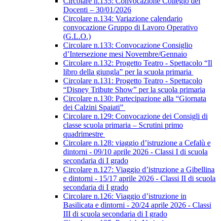
Circolare n.135: Convocazione Collegio dei
Docenti – 30/01/2026
Circolare n.134: Variazione calendario
convocazione Gruppo di Lavoro Operativo
(G.L.O.)
Circolare n.133: Convocazione Consiglio
d’Intersezione mesi Novembre/Gennaio
Circolare n.132: Progetto Teatro - Spettacolo “Il
libro della giungla” per la scuola primaria
Circolare n.131: Progetto Teatro - Spettacolo
“Disney Tribute Show” per la scuola primaria
Circolare n.130: Partecipazione alla “Giornata
dei Calzini Spaiati”
Circolare n.129: Convocazione dei Consigli di
classe scuola primaria – Scrutini primo
quadrimestre
Circolare n.128: viaggio d’istruzione a Cefalù e
dintorni - 09/10 aprile 2026 - Classi I di scuola
secondaria di I grado
Circolare n.127: Viaggio d’istruzione a Gibellina
e dintorni - 15/17 aprile 2026 - Classi II di scuola
secondaria di I grado
Circolare n.126: Viaggio d’istruzione in
Basilicata e dintorni - 20/24 aprile 2026 - Classi
III di scuola secondaria di I grado