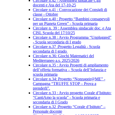
Circolare n.42 - Assemblea sindacale Cgil
docenti e Ata del 17-10-25
Circolare n.41 : Convocazione dei Consigli di
classe - Ottobre
Circolare n.40 : Progetto “Bambini consapevoli
per un Pianeta Green” - Scuola primaria
Circolare n. 39 : Assemblea sindacale doc. e Ata
CISL Scuola del 17/10/25
Circolare n.38 : Avvio Programma “Unplugged”
- Scuola secondaria di I grado
Circolare n.37 :Progetto Legalità - Scuola
secondaria di I grado
Circolare n.36: Giochi Matematici del
Mediterraneo a.s. 2025/2026
Circolare n.35 : Avvio Progetti di ampliamento
dell’offerta formativa – Scuola dell’Infanzia e
scuola primaria
Circolare n.34: Progetto “Nonraggir@ME” -
Campagna “TRUFFE STOP – Prova a
prenderli”.
Circolare n.33 : Avvio progetto Corale d’Istituto:
“CantiAmo la scuola” - Scuola primaria e
secondaria di I Grado
Circolare n.32 :Progetto “Corale d’Istituto” –
Personale docente