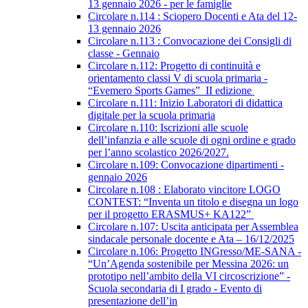
13 gennaio 2026 - per le famiglie
Circolare n.114 : Sciopero Docenti e Ata del 12-
13 gennaio 2026
Circolare n.113 : Convocazione dei Consigli di
classe - Gennaio
Circolare n.112: Progetto di continuità e
orientamento classi V di scuola primaria -
“Evemero Sports Games” II edizione
Circolare n.111: Inizio Laboratori di didattica
digitale per la scuola primaria
Circolare n.110: Iscrizioni alle scuole
dell’infanzia e alle scuole di ogni ordine e grado
per l’anno scolastico 2026/2027.
Circolare n.109: Convocazione dipartimenti -
gennaio 2026
Circolare n.108 : Elaborato vincitore LOGO
CONTEST: “Inventa un titolo e disegna un logo
per il progetto ERASMUS+ KA122”
Circolare n.107: Uscita anticipata per Assemblea
sindacale personale docente e Ata – 16/12/2025
Circolare n.106: Progetto INGresso/ME-SANA -
“Un’Agenda sostenibile per Messina 2026: un
prototipo nell’ambito della VI circoscrizione” -
Scuola secondaria di I grado - Evento di
presentazione dell’in