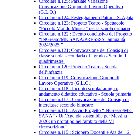
Circolare n.125: Parziale Variazione
Convocazione Gruppo di Lavoro Operativo
(G.L.O.)
Circolare n.124: Festeggiamenti Patrona S. Agata
Circolare n.123: Progetto Teatro - Spettacolo
“Piccolo Mondo Musica” per la scuola primaria
Circolare n.122 : Evento conclusivo del Progetto
“INGresso/ME-SANA/PRESSSS” annualità
2024/2025 ”
Circolare n.121: Convocazione dei Consigli di
classe scuola secondaria di I grado - Scrutini I
quadrimestre
Circolare n.120: Progetto Teatro - Scuola
dell’infanzia
Circolare n.119: Convocazione Gruppo di
Lavoro Operativo (G.L.O.)
Circolare n.118 : Incontri scuola/famiglia:
andamento didattico educativo - Scuola primaria
Circolare n.117 : Convocazione dei Consigli di
interclasse secondo bimestre
Circolare n.116 : Avvio Progetto “INGresso/ME-
SANA” - Un’Agenda sostenibile per Messina
2026: un prototipo nell’ambito della VI
circoscrizione”
Circolare n.115 : Sciopero Docenti e Ata del 12-