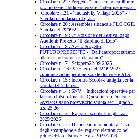
Circolare n.22 : Progetto “Crescere in equilibrio:
promuovere l’Indipendenza e l’Interdipendenza”
Circolare n.21 - “Inclusivity Village 2025” -
Scuola secondaria di I grado
Circolare n.20 : Assemblea sindacale FLC CGIL
Scuola del 29/09/25
Circolare n.19 : 7^ Edizione del Festival degli
Aquiloni: Progetto “Il giardino di Eolo”
Circolare n.18 : Avvio Progetto
FUTUROPRESENTE - “Dall’antropocentrismo
alla riconnessione con la natura”
Circolare n.17 - Sciopero22-09-2025
Circolare n. 16 : Sciopero del 22/09/2025
comunicazione per il personale docente e ATA
Circolare n.15 : Incontro Scuola-Famiglia per la
scuola dell’infanzia
Circolare n.14 : SNV – Indicazioni operative per
la somministrazione del Questionario Docente
Avviso: Orario provvisorio scuola sec. I grado -
a.s. 25.26
Circolare n.13 - Rapporti scuola-famiglia a.s.
2025/2026
Circolare n.12 - Disposizioni in merito all’uso
degli smartphone e del registro elettronico nel
primo ciclo di istruzione a.s. 2025/2026