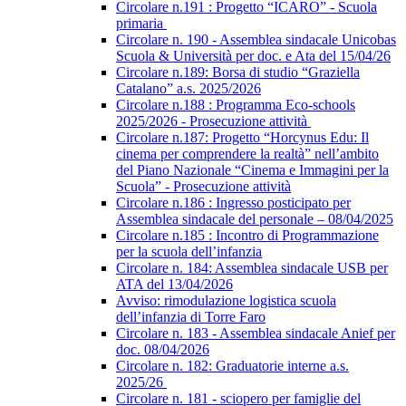
Circolare n.191 : Progetto “ICARO” - Scuola
primaria
Circolare n. 190 - Assemblea sindacale Unicobas
Scuola & Università per doc. e Ata del 15/04/26
Circolare n.189: Borsa di studio “Graziella
Catalano” a.s. 2025/2026
Circolare n.188 : Programma Eco-schools
2025/2026 - Prosecuzione attività
Circolare n.187: Progetto “Horcynus Edu: Il
cinema per comprendere la realtà” nell’ambito
del Piano Nazionale “Cinema e Immagini per la
Scuola” - Prosecuzione attività
Circolare n.186 : Ingresso posticipato per
Assemblea sindacale del personale – 08/04/2025
Circolare n.185 : Incontro di Programmazione
per la scuola dell’infanzia
Circolare n. 184: Assemblea sindacale USB per
ATA del 13/04/2026
Avviso: rimodulazione logistica scuola
dell’infanzia di Torre Faro
Circolare n. 183 - Assemblea sindacale Anief per
doc. 08/04/2026
Circolare n. 182: Graduatorie interne a.s.
2025/26
Circolare n. 181 - sciopero per famiglie del