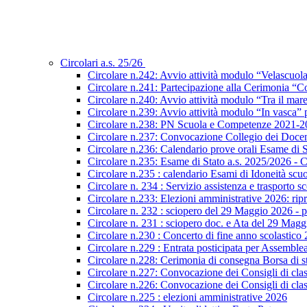
Circolari a.s. 25/26
Circolare n.242: Avvio attività modulo “Velascuol
Circolare n.241: Partecipazione alla Cerimonia “Co
Circolare n.240: Avvio attività modulo “Tra il mar
Circolare n.239: Avvio attività modulo “In vasca
Circolare n.238: PN Scuola e Competenze 2021-2027
Circolare n.237: Convocazione Collegio dei Docen
Circolare n.236: Calendario prove orali Esame di St
Circolare n.235: Esame di Stato a.s. 2025/2026 - C
Circolare n.235 : calendario Esami di Idoneità scu
Circolare n. 234 : Servizio assistenza e trasporto s
Circolare n.233: Elezioni amministrative 2026: ripre
Circolare n. 232 : sciopero del 29 Maggio 2026 - p
Circolare n. 231 : sciopero doc. e Ata del 29 Mag
Circolare n.230 : Concerto di fine anno scolastico
Circolare n.229 : Entrata posticipata per Assembl
Circolare n.228: Cerimonia di consegna Borsa di s
Circolare n.227: Convocazione dei Consigli di class
Circolare n.226: Convocazione dei Consigli di class
Circolare n.225 : elezioni amministrative 2026