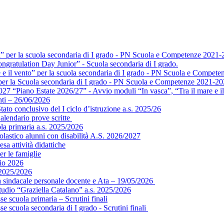
a” per la scuola secondaria di I grado - PN Scuola e Competenze 2021-
ngratulation Day Junior” - Scuola secondaria di I grado.
e e il vento” per la scuola secondaria di I grado - PN Scuola e Compet
” per la Scuola secondaria di I grado - PN Scuola e Competenze 2021-2
 “Piano Estate 2026/27” - Avvio moduli “In vasca”, “Tra il mare e il 
ti – 26/06/2026
ato conclusivo del I ciclo d’istruzione a.s. 2025/26
alendario prove scritte
ola primaria a.s. 2025/2026
colastico alunni con disabilità A.S. 2026/2027
sa attività didattiche
er le famiglie
gio 2026
 2025/2026
ea sindacale personale docente e Ata – 19/05/2026
tudio “Graziella Catalano” a.s. 2025/2026
e scuola primaria – Scrutini finali
e scuola secondaria di I grado - Scrutini finali