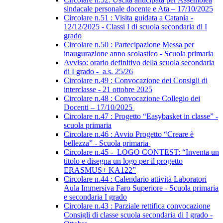
sindacale personale docente e Ata – 17/10/2025
Circolare n.51 : Visita guidata a Catania -
12/12/2025 - Classi I di scuola secondaria di I
grado
Circolare n.50 : Partecipazione Messa per
inaugurazione anno scolastico - Scuola primaria
Avviso: orario definitivo della scuola secondaria
di I grado - a.s. 25/26
Circolare n.49 : Convocazione dei Consigli di
interclasse - 21 ottobre 2025
Circolare n.48 : Convocazione Collegio dei
Docenti – 17/10/2025
Circolare n.47 : Progetto “Easybasket in classe” -
scuola primaria
Circolare n.46 : Avvio Progetto “Creare è
bellezza” - Scuola primaria
Circolare n.45 - LOGO CONTEST: “Inventa un
titolo e disegna un logo per il progetto
ERASMUS+ KA122”
Circolare n.44 : Calendario attività Laboratori
Aula Immersiva Faro Superiore - Scuola primaria
e secondaria I grado
Circolare n.43 : Parziale rettifica convocazione
Consigli di classe scuola secondaria di I grado -