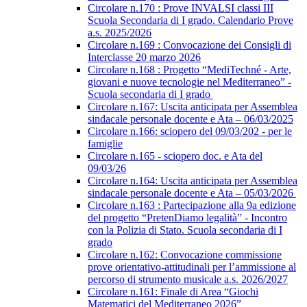
Circolare n.170 : Prove INVALSI classi III
Scuola Secondaria di I grado. Calendario Prove
a.s. 2025/2026
Circolare n.169 : Convocazione dei Consigli di
Interclasse 20 marzo 2026
Circolare n.168 : Progetto “MediTechné - Arte,
giovani e nuove tecnologie nel Mediterraneo” -
Scuola secondaria di I grado
Circolare n.167: Uscita anticipata per Assemblea
sindacale personale docente e Ata – 06/03/2025
Circolare n.166: sciopero del 09/03/202 - per le
famiglie
Circolare n.165 - sciopero doc. e Ata del
09/03/26
Circolare n.164: Uscita anticipata per Assemblea
sindacale personale docente e Ata – 05/03/2026
Circolare n.163 : Partecipazione alla 9a edizione
del progetto “PretenDiamo legalità” - Incontro
con la Polizia di Stato. Scuola secondaria di I
grado
Circolare n.162: Convocazione commissione
prove orientativo-attitudinali per l’ammissione al
percorso di strumento musicale a.s. 2026/2027
Circolare n.161: Finale di Area “Giochi
Matematici del Mediterraneo 2026”