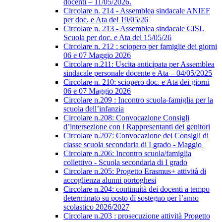
docenti – 11/05/2026.
Circolare n. 214 - Assemblea sindacale ANIEF
per doc. e Ata del 19/05/26
Circolare n. 213 - Assemblea sindacale CISL
Scuola per doc. e Ata del 15/05/26
Circolare n. 212 : sciopero per famiglie dei giorni
06 e 07 Maggio 2026
Circolare n.211: Uscita anticipata per Assemblea
sindacale personale docente e Ata – 04/05/2025
Circolare n. 210: sciopero doc. e Ata dei giorni
06 e 07 Maggio 2026
Circolare n.209 : Incontro scuola-famiglia per la
scuola dell’infanzia
Circolare n.208: Convocazione Consigli
d’intersezione con i Rappresentanti dei genitori
Circolare n.207: Convocazione dei Consigli di
classe scuola secondaria di I grado - Maggio
Circolare n.206: Incontro scuola/famiglia
collettivo - Scuola secondaria di I grado
Circolare n.205: Progetto Erasmus+ attività di
accoglienza alunni portoghesi
Circolare n.204: continuità dei docenti a tempo
determinato su posto di sostegno per l’anno
scolastico 2026/2027
Circolare n.203 : prosecuzione attività Progetto