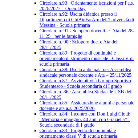
Circolare n.93 : Orientamento iscrizioni per l’a.s.
2026/2027 – Open Day
Circolare n.92: Uscita didattica presso il
Dipartimento di ChiBioFarAm dell’Università di
Messina - Scuola primaria
Circolare n. 91 - Sciopero docenti_e_Ata del 28-
11-25 - per le famiglie
Circolare n. 90 : Sciopero doc. e Ata del
28/11/2025
Circolare n.89 : Progetto di continuità e
orientamento di strumento musicale - Classi V di
scuola primaria
Circolare n.88: Uscita anticipata per Assemblea
sindacale personale docente e Ata – 25/11/2025
Circolare n.87 : Avvio attività Gruppo Sportivo
Studentesco - Scuola secondaria di I grado
Circolare n. 86 : Assemblea Sindacale USB del
26/11/2025
Circolare n.85 : Assicurazione alunni e personale
docente e ata a.s. 2025/2026
Circolare n.84 : Incontro con Don Luigi Ciotti:
“Memoria e impegno. 40 anni con Graziella” -
Scuola secondaria di I grado
Circolare n.83 : Progetto di continuità e
orientamento classi V di scuola primaria