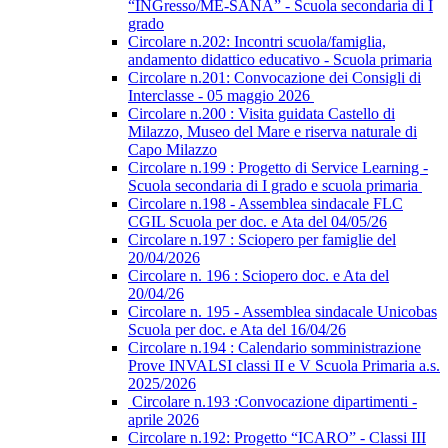
“INGresso/ME-SANA” - Scuola secondaria di I
grado
Circolare n.202: Incontri scuola/famiglia,
andamento didattico educativo - Scuola primaria
Circolare n.201: Convocazione dei Consigli di
Interclasse - 05 maggio 2026
Circolare n.200 : Visita guidata Castello di
Milazzo, Museo del Mare e riserva naturale di
Capo Milazzo
Circolare n.199 : Progetto di Service Learning -
Scuola secondaria di I grado e scuola primaria
Circolare n.198 - Assemblea sindacale FLC
CGIL Scuola per doc. e Ata del 04/05/26
Circolare n.197 : Sciopero per famiglie del
20/04/2026
Circolare n. 196 : Sciopero doc. e Ata del
20/04/26
Circolare n. 195 - Assemblea sindacale Unicobas
Scuola per doc. e Ata del 16/04/26
Circolare n.194 : Calendario somministrazione
Prove INVALSI classi II e V Scuola Primaria a.s.
2025/2026
Circolare n.193 :Convocazione dipartimenti -
aprile 2026
Circolare n.192: Progetto “ICARO” - Classi III