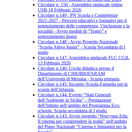
Circolare n. 150 - Assemblea sindacale online
USB 18 Febbraio 2026
Circolare n.149 : PN Scuola e Competenze
2021-2027 - Percorsi educativi e formativi per il
potenziamento delle competenze, l’inclusione e la
socialità - Avvio moduli di “Teatro” e
potenziamento lingui
Circolare n.148 : Avvio Progetto Nazionale
“Scuola Attiva Junior” - Scuola Secondaria di I
grado
Circolare n.147: Assemblea sindacale FLC CGIL
13 Febbraio 2026
Circolare n.146: Uscita didattica presso il
Dipartimento di CHIOBIOFARAM
dell’Università di Messina - Scuola primaria
Circolare n.145: Incontro Scuola-Famiglia per la
scuola dell’infanzia
Circolare n.144: Evento “Stati Generali
dell’Ambiente in Sicilia” – Premiazione
dell’Istituto nell’ambito del Programma Eco-
schools. Scuola secondaria di I grado
Circolare n.143: Avvio progetto “Horcynus Edu:
Il cinema per comprendere la realtà” nell’ambito
del Piano Nazionale “Cinema e Immagini per la
Scuola”