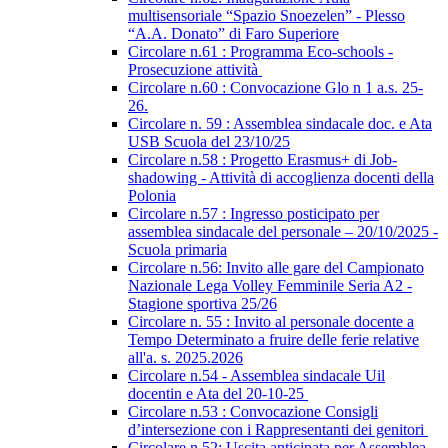
multisensoriale “Spazio Snoezelen” - Plesso
“A.A. Donato” di Faro Superiore
Circolare n.61 : Programma Eco-schools -
Prosecuzione attività
Circolare n.60 : Convocazione Glo n 1 a.s. 25-
26.
Circolare n. 59 : Assemblea sindacale doc. e Ata
USB Scuola del 23/10/25
Circolare n.58 : Progetto Erasmus+ di Job-
shadowing - Attività di accoglienza docenti della
Polonia
Circolare n.57 : Ingresso posticipato per
assemblea sindacale del personale – 20/10/2025 -
Scuola primaria
Circolare n.56: Invito alle gare del Campionato
Nazionale Lega Volley Femminile Seria A2 -
Stagione sportiva 25/26
Circolare n. 55 : Invito al personale docente a
Tempo Determinato a fruire delle ferie relative
all'a. s. 2025.2026
Circolare n.54 - Assemblea sindacale Uil
docentin e Ata del 20-10-25
Circolare n.53 : Convocazione Consigli
d’intersezione con i Rappresentanti dei genitori
Circolare n.52: Uscita anticipata per Assemblea