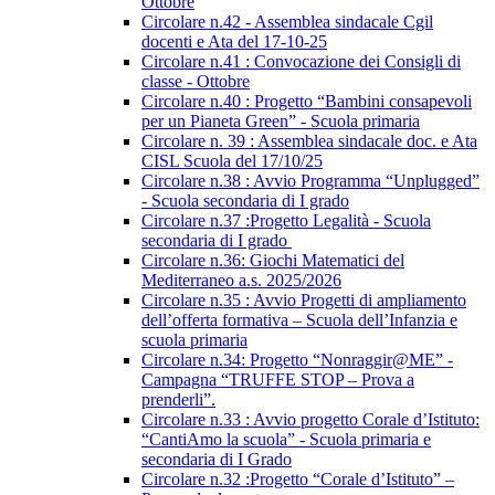
Ottobre
Circolare n.42 - Assemblea sindacale Cgil
docenti e Ata del 17-10-25
Circolare n.41 : Convocazione dei Consigli di
classe - Ottobre
Circolare n.40 : Progetto “Bambini consapevoli
per un Pianeta Green” - Scuola primaria
Circolare n. 39 : Assemblea sindacale doc. e Ata
CISL Scuola del 17/10/25
Circolare n.38 : Avvio Programma “Unplugged”
- Scuola secondaria di I grado
Circolare n.37 :Progetto Legalità - Scuola
secondaria di I grado
Circolare n.36: Giochi Matematici del
Mediterraneo a.s. 2025/2026
Circolare n.35 : Avvio Progetti di ampliamento
dell’offerta formativa – Scuola dell’Infanzia e
scuola primaria
Circolare n.34: Progetto “Nonraggir@ME” -
Campagna “TRUFFE STOP – Prova a
prenderli”.
Circolare n.33 : Avvio progetto Corale d’Istituto:
“CantiAmo la scuola” - Scuola primaria e
secondaria di I Grado
Circolare n.32 :Progetto “Corale d’Istituto” –