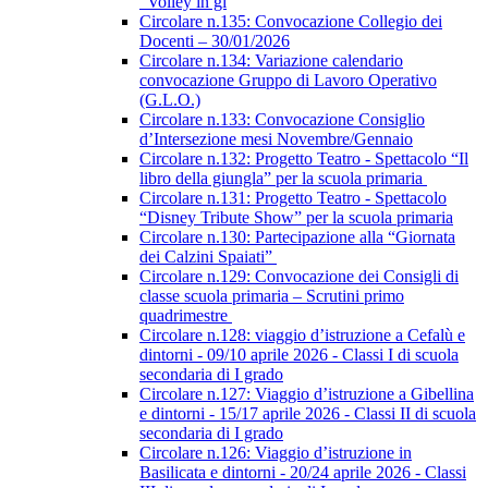
“Volley in gi
Circolare n.135: Convocazione Collegio dei
Docenti – 30/01/2026
Circolare n.134: Variazione calendario
convocazione Gruppo di Lavoro Operativo
(G.L.O.)
Circolare n.133: Convocazione Consiglio
d’Intersezione mesi Novembre/Gennaio
Circolare n.132: Progetto Teatro - Spettacolo “Il
libro della giungla” per la scuola primaria
Circolare n.131: Progetto Teatro - Spettacolo
“Disney Tribute Show” per la scuola primaria
Circolare n.130: Partecipazione alla “Giornata
dei Calzini Spaiati”
Circolare n.129: Convocazione dei Consigli di
classe scuola primaria – Scrutini primo
quadrimestre
Circolare n.128: viaggio d’istruzione a Cefalù e
dintorni - 09/10 aprile 2026 - Classi I di scuola
secondaria di I grado
Circolare n.127: Viaggio d’istruzione a Gibellina
e dintorni - 15/17 aprile 2026 - Classi II di scuola
secondaria di I grado
Circolare n.126: Viaggio d’istruzione in
Basilicata e dintorni - 20/24 aprile 2026 - Classi