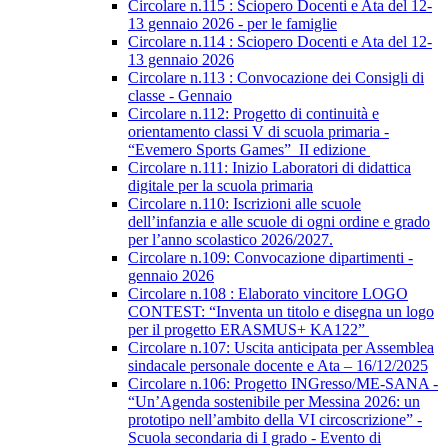
Circolare n.115 : Sciopero Docenti e Ata del 12-
13 gennaio 2026 - per le famiglie
Circolare n.114 : Sciopero Docenti e Ata del 12-
13 gennaio 2026
Circolare n.113 : Convocazione dei Consigli di
classe - Gennaio
Circolare n.112: Progetto di continuità e
orientamento classi V di scuola primaria -
“Evemero Sports Games” II edizione
Circolare n.111: Inizio Laboratori di didattica
digitale per la scuola primaria
Circolare n.110: Iscrizioni alle scuole
dell’infanzia e alle scuole di ogni ordine e grado
per l’anno scolastico 2026/2027.
Circolare n.109: Convocazione dipartimenti -
gennaio 2026
Circolare n.108 : Elaborato vincitore LOGO
CONTEST: “Inventa un titolo e disegna un logo
per il progetto ERASMUS+ KA122”
Circolare n.107: Uscita anticipata per Assemblea
sindacale personale docente e Ata – 16/12/2025
Circolare n.106: Progetto INGresso/ME-SANA -
“Un’Agenda sostenibile per Messina 2026: un
prototipo nell’ambito della VI circoscrizione” -
Scuola secondaria di I grado - Evento di