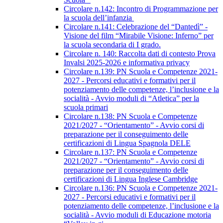
Circolare n.142: Incontro di Programmazione per
la scuola dell’infanzia
Circolare n.141: Celebrazione del “Dantedì” -
Visione del film “Mirabile Visione: Inferno” per
la scuola secondaria di I grado.
Circolare n. 140: Raccolta dati di contesto Prova
Invalsi 2025-2026 e informativa privacy
Circolare n.139: PN Scuola e Competenze 2021-
2027 - Percorsi educativi e formativi per il
potenziamento delle competenze, l’inclusione e la
socialità - Avvio moduli di “Atletica” per la
scuola primari
Circolare n.138: PN Scuola e Competenze
2021/2027 - “Orientamento” - Avvio corsi di
preparazione per il conseguimento delle
certificazioni di Lingua Spagnola DELE
Circolare n.137: PN Scuola e Competenze
2021/2027 - “Orientamento” - Avvio corsi di
preparazione per il conseguimento delle
certificazioni di Lingua Inglese Cambridge
Circolare n.136: PN Scuola e Competenze 2021-
2027 - Percorsi educativi e formativi per il
potenziamento delle competenze, l’inclusione e la
socialità - Avvio moduli di Educazione motoria