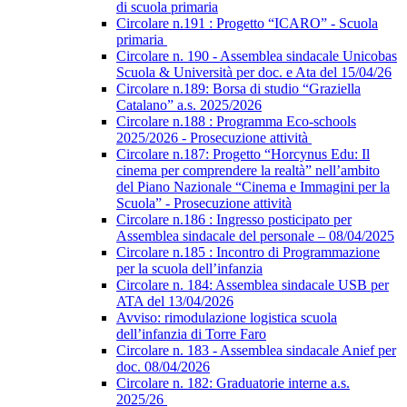
di scuola primaria
Circolare n.191 : Progetto “ICARO” - Scuola
primaria
Circolare n. 190 - Assemblea sindacale Unicobas
Scuola & Università per doc. e Ata del 15/04/26
Circolare n.189: Borsa di studio “Graziella
Catalano” a.s. 2025/2026
Circolare n.188 : Programma Eco-schools
2025/2026 - Prosecuzione attività
Circolare n.187: Progetto “Horcynus Edu: Il
cinema per comprendere la realtà” nell’ambito
del Piano Nazionale “Cinema e Immagini per la
Scuola” - Prosecuzione attività
Circolare n.186 : Ingresso posticipato per
Assemblea sindacale del personale – 08/04/2025
Circolare n.185 : Incontro di Programmazione
per la scuola dell’infanzia
Circolare n. 184: Assemblea sindacale USB per
ATA del 13/04/2026
Avviso: rimodulazione logistica scuola
dell’infanzia di Torre Faro
Circolare n. 183 - Assemblea sindacale Anief per
doc. 08/04/2026
Circolare n. 182: Graduatorie interne a.s.
2025/26