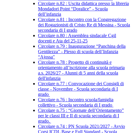
Circolare n.82 : Uscita didattica presso la libreria
Mondadori Point “Doralice” - Scuola
dell’infanzia
Circolare n.81 : Incontro con la Congregazione
dei Rogazionisti di Cristo Re di Messina - Scuola
secondaria di I grado
Circolare n.80 : Assemblea sindacale Cgil
docenti e Ata del 25-11-25
Circolare n.79 : Inaugurazione “Panchina della
Gentilezza” - Plesso di scuola dell’Infanzia
“Ajossa"
Circolare n.78 : Progetto di continuità e
orientamento all’iscrizione alla scuola primaria
a.s. 2026/27 - Alunni di 5 anni della scuola
dell'infanzia
Circolare n.77 : Convocazione dei Consigli di
classe - Novembre - Scuola secondaria di I
grado
Circolare n.76 : Incontro scuola/famiglia
collettivo - Scuola secondaria di I grado
Circolare n.75 : “Giornate dell’Orientamento”
per le classi III e II di scuola secondaria di I
grado.
Circolare n.74 : PN Scuola 2021/2027 - Avvio
Corsi ICDL Base e Full Standard - Scuola