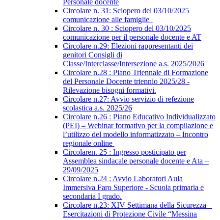
Personale docente
Circolare n. 31: Sciopero del 03/10/2025
comunicazione alle famiglie
Circolare n. 30 : Sciopero del 03/10/2025
comunicazione per il personale docente e AT
Circolare n.29: Elezioni rappresentanti dei
genitori Consigli di
Classe/Interclasse/Intersezione a.s. 2025/2026
Circolare n.28 : Piano Triennale di Formazione
del Personale Docente triennio 2025/28 -
Rilevazione bisogni formativi.
Circolare n.27: Avvio servizio di refezione
scolastica a.s. 2025/26
Circolare n.26 : Piano Educativo Individualizzato
(PEI) – Webinar formativo per la compilazione e
l’utilizzo del modello informatizzato – Incontro
regionale online
Circolaren. 25 : Ingresso posticipato per
Assemblea sindacale personale docente e Ata –
29/09/2025
Circolare n.24 : Avvio Laboratori Aula
Immersiva Faro Superiore - Scuola primaria e
secondaria I grado.
Circolare n.23: XIV Settimana della Sicurezza –
Esercitazioni di Protezione Civile “Messina