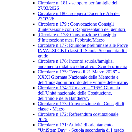
Circolare n. 181 - sciopero per famiglie del
27/03/2026
Circolare n.180 - sciopero Docenti e Ata del
27/03/26
Circolare n.179 : Convocazione Consigli
d’intersezione con i Rappresentanti dei genitori
Circolare n.178: Convocazione Consiglio
d’Intersezione mesi Febbraio/Marzo
Circolare n.177: Riunione preliminare alle Prove
INVALSI CBT classi III Scuola Secondaria di I
grado
Circolare n.176: Incontri scuola/famiglia,
andamento didattico educativo - Scuola primaria
Circolare n.175: “Verso il 21 Marzo 2026” -
XXXI Giornata Nazionale della Memoria e
dell’Impegno in ricordo delle vittime delle mafie.
Circolare n.174: 17 marzo – “165^ Giornata
dell’Unità nazionale, della Costituzione,
dell’Inno e della Bandiera”.
Circolare n.173: Convocazione dei Consigli di
classe - Marzo
Circolare n.172: Referendum costituzionale
2026
Circolare n.171: Attività di orientamento
“UniStem Day” - Scuola secondaria di I grado