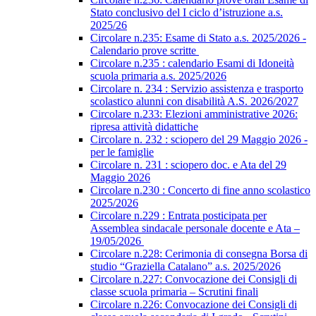
Stato conclusivo del I ciclo d’istruzione a.s.
2025/26
Circolare n.235: Esame di Stato a.s. 2025/2026 -
Calendario prove scritte
Circolare n.235 : calendario Esami di Idoneità
scuola primaria a.s. 2025/2026
Circolare n. 234 : Servizio assistenza e trasporto
scolastico alunni con disabilità A.S. 2026/2027
Circolare n.233: Elezioni amministrative 2026:
ripresa attività didattiche
Circolare n. 232 : sciopero del 29 Maggio 2026 -
per le famiglie
Circolare n. 231 : sciopero doc. e Ata del 29
Maggio 2026
Circolare n.230 : Concerto di fine anno scolastico
2025/2026
Circolare n.229 : Entrata posticipata per
Assemblea sindacale personale docente e Ata –
19/05/2026
Circolare n.228: Cerimonia di consegna Borsa di
studio “Graziella Catalano” a.s. 2025/2026
Circolare n.227: Convocazione dei Consigli di
classe scuola primaria – Scrutini finali
Circolare n.226: Convocazione dei Consigli di