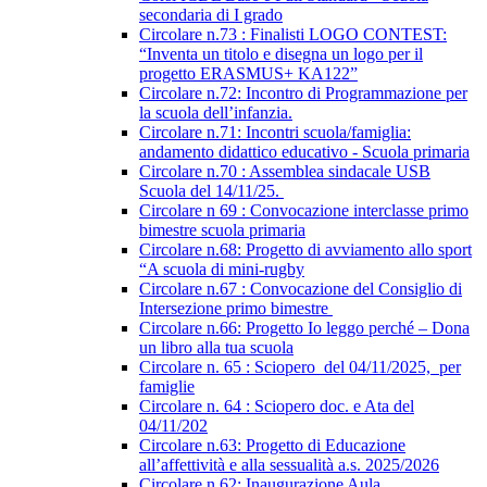
secondaria di I grado
Circolare n.73 : Finalisti LOGO CONTEST:
“Inventa un titolo e disegna un logo per il
progetto ERASMUS+ KA122”
Circolare n.72: Incontro di Programmazione per
la scuola dell’infanzia.
Circolare n.71: Incontri scuola/famiglia:
andamento didattico educativo - Scuola primaria
Circolare n.70 : Assemblea sindacale USB
Scuola del 14/11/25.
Circolare n 69 : Convocazione interclasse primo
bimestre scuola primaria
Circolare n.68: Progetto di avviamento allo sport
“A scuola di mini-rugby
Circolare n.67 : Convocazione del Consiglio di
Intersezione primo bimestre
Circolare n.66: Progetto Io leggo perché – Dona
un libro alla tua scuola
Circolare n. 65 : Sciopero del 04/11/2025, per
famiglie
Circolare n. 64 : Sciopero doc. e Ata del
04/11/202
Circolare n.63: Progetto di Educazione
all’affettività e alla sessualità a.s. 2025/2026
Circolare n.62: Inaugurazione Aula