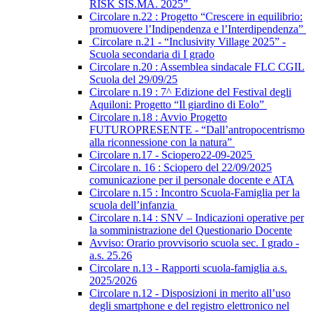
RISK SIS.MA. 2025”
Circolare n.22 : Progetto “Crescere in equilibrio:
promuovere l’Indipendenza e l’Interdipendenza”
Circolare n.21 - “Inclusivity Village 2025” -
Scuola secondaria di I grado
Circolare n.20 : Assemblea sindacale FLC CGIL
Scuola del 29/09/25
Circolare n.19 : 7^ Edizione del Festival degli
Aquiloni: Progetto “Il giardino di Eolo”
Circolare n.18 : Avvio Progetto
FUTUROPRESENTE - “Dall’antropocentrismo
alla riconnessione con la natura”
Circolare n.17 - Sciopero22-09-2025
Circolare n. 16 : Sciopero del 22/09/2025
comunicazione per il personale docente e ATA
Circolare n.15 : Incontro Scuola-Famiglia per la
scuola dell’infanzia
Circolare n.14 : SNV – Indicazioni operative per
la somministrazione del Questionario Docente
Avviso: Orario provvisorio scuola sec. I grado -
a.s. 25.26
Circolare n.13 - Rapporti scuola-famiglia a.s.
2025/2026
Circolare n.12 - Disposizioni in merito all’uso
degli smartphone e del registro elettronico nel