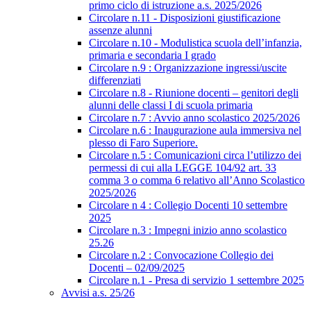
primo ciclo di istruzione a.s. 2025/2026
Circolare n.11 - Disposizioni giustificazione
assenze alunni
Circolare n.10 - Modulistica scuola dell’infanzia,
primaria e secondaria I grado
Circolare n.9 : Organizzazione ingressi/uscite
differenziati
Circolare n.8 - Riunione docenti – genitori degli
alunni delle classi I di scuola primaria
Circolare n.7 : Avvio anno scolastico 2025/2026
Circolare n.6 : Inaugurazione aula immersiva nel
plesso di Faro Superiore.
Circolare n.5 : Comunicazioni circa l’utilizzo dei
permessi di cui alla LEGGE 104/92 art. 33
comma 3 o comma 6 relativo all’Anno Scolastico
2025/2026
Circolare n 4 : Collegio Docenti 10 settembre
2025
Circolare n.3 : Impegni inizio anno scolastico
25.26
Circolare n.2 : Convocazione Collegio dei
Docenti – 02/09/2025
Circolare n.1 - Presa di servizio 1 settembre 2025
Avvisi a.s. 25/26