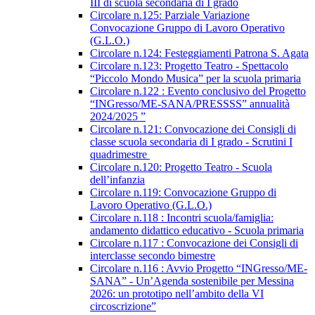
III di scuola secondaria di I grado
Circolare n.125: Parziale Variazione
Convocazione Gruppo di Lavoro Operativo
(G.L.O.)
Circolare n.124: Festeggiamenti Patrona S. Agata
Circolare n.123: Progetto Teatro - Spettacolo
“Piccolo Mondo Musica” per la scuola primaria
Circolare n.122 : Evento conclusivo del Progetto
“INGresso/ME-SANA/PRESSSS” annualità
2024/2025 ”
Circolare n.121: Convocazione dei Consigli di
classe scuola secondaria di I grado - Scrutini I
quadrimestre
Circolare n.120: Progetto Teatro - Scuola
dell’infanzia
Circolare n.119: Convocazione Gruppo di
Lavoro Operativo (G.L.O.)
Circolare n.118 : Incontri scuola/famiglia:
andamento didattico educativo - Scuola primaria
Circolare n.117 : Convocazione dei Consigli di
interclasse secondo bimestre
Circolare n.116 : Avvio Progetto “INGresso/ME-
SANA” - Un’Agenda sostenibile per Messina
2026: un prototipo nell’ambito della VI
circoscrizione”