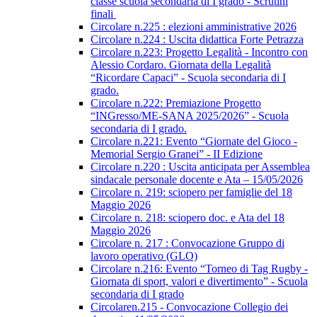
classe scuola secondaria di I grado - Scrutini
finali
Circolare n.225 : elezioni amministrative 2026
Circolare n.224 : Uscita didattica Forte Petrazza
Circolare n.223: Progetto Legalità - Incontro con
Alessio Cordaro. Giornata della Legalità
“Ricordare Capaci” - Scuola secondaria di I
grado.
Circolare n.222: Premiazione Progetto
“INGresso/ME-SANA 2025/2026” - Scuola
secondaria di I grado.
Circolare n.221: Evento “Giornate del Gioco -
Memorial Sergio Granei” - II Edizione
Circolare n.220 : Uscita anticipata per Assemblea
sindacale personale docente e Ata – 15/05/2026
Circolare n. 219: sciopero per famiglie del 18
Maggio 2026
Circolare n. 218: sciopero doc. e Ata del 18
Maggio 2026
Circolare n. 217 : Convocazione Gruppo di
lavoro operativo (GLO)
Circolare n.216: Evento “Torneo di Tag Rugby -
Giornata di sport, valori e divertimento” - Scuola
secondaria di I grado
Circolaren.215 - Convocazione Collegio dei