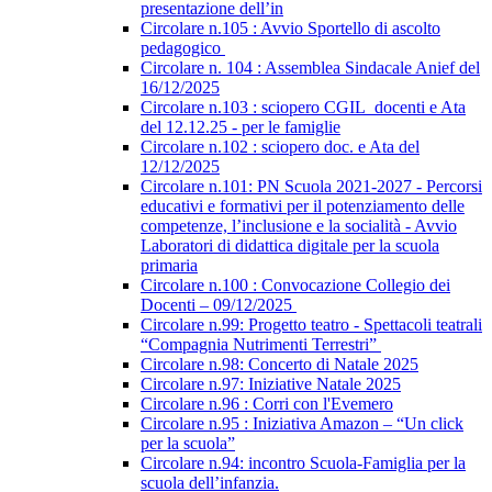
presentazione dell’in
Circolare n.105 : Avvio Sportello di ascolto
pedagogico
Circolare n. 104 : Assemblea Sindacale Anief del
16/12/2025
Circolare n.103 : sciopero CGIL_docenti e Ata
del 12.12.25 - per le famiglie
Circolare n.102 : sciopero doc. e Ata del
12/12/2025
Circolare n.101: PN Scuola 2021-2027 - Percorsi
educativi e formativi per il potenziamento delle
competenze, l’inclusione e la socialità - Avvio
Laboratori di didattica digitale per la scuola
primaria
Circolare n.100 : Convocazione Collegio dei
Docenti – 09/12/2025
Circolare n.99: Progetto teatro - Spettacoli teatrali
“Compagnia Nutrimenti Terrestri”
Circolare n.98: Concerto di Natale 2025
Circolare n.97: Iniziative Natale 2025
Circolare n.96 : Corri con l'Evemero
Circolare n.95 : Iniziativa Amazon – “Un click
per la scuola”
Circolare n.94: incontro Scuola-Famiglia per la
scuola dell’infanzia.