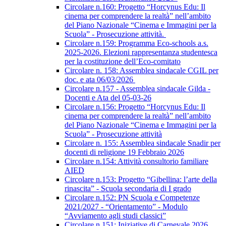
Circolare n.160: Progetto “Horcynus Edu: Il
cinema per comprendere la realtà” nell’ambito
del Piano Nazionale “Cinema e Immagini per la
Scuola” - Prosecuzione attività.
Circolare n.159: Programma Eco-schools a.s.
2025-2026. Elezioni rappresentanza studentesca
per la costituzione dell’Eco-comitato
Circolare n. 158: Assemblea sindacale CGIL per
doc. e ata 06/03/2026
Circolare n.157 - Assemblea sindacale Gilda -
Docenti e Ata del 05-03-26
Circolare n.156: Progetto “Horcynus Edu: Il
cinema per comprendere la realtà” nell’ambito
del Piano Nazionale “Cinema e Immagini per la
Scuola” - Prosecuzione attività
Circolare n. 155: Assemblea sindacale Snadir per
docenti di religione 19 Febbraio 2026
Circolare n.154: Attività consultorio familiare
AIED
Circolare n.153: Progetto “Gibellina: l’arte della
rinascita” - Scuola secondaria di I grado
Circolare n.152: PN Scuola e Competenze
2021/2027 - “Orientamento” - Modulo
“Avviamento agli studi classici”
Circolare n.151: Iniziative di Carnevale 2026