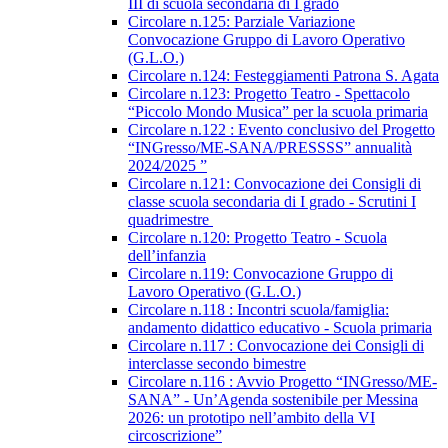
III di scuola secondaria di I grado
Circolare n.125: Parziale Variazione
Convocazione Gruppo di Lavoro Operativo
(G.L.O.)
Circolare n.124: Festeggiamenti Patrona S. Agata
Circolare n.123: Progetto Teatro - Spettacolo
“Piccolo Mondo Musica” per la scuola primaria
Circolare n.122 : Evento conclusivo del Progetto
“INGresso/ME-SANA/PRESSSS” annualità
2024/2025 ”
Circolare n.121: Convocazione dei Consigli di
classe scuola secondaria di I grado - Scrutini I
quadrimestre
Circolare n.120: Progetto Teatro - Scuola
dell’infanzia
Circolare n.119: Convocazione Gruppo di
Lavoro Operativo (G.L.O.)
Circolare n.118 : Incontri scuola/famiglia:
andamento didattico educativo - Scuola primaria
Circolare n.117 : Convocazione dei Consigli di
interclasse secondo bimestre
Circolare n.116 : Avvio Progetto “INGresso/ME-
SANA” - Un’Agenda sostenibile per Messina
2026: un prototipo nell’ambito della VI
circoscrizione”