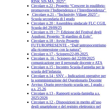
RISK SIS.MA. 2025”
Circolare n.22 : Progetto “Crescere in equilibrio:
promuovere l’Indipendenza e l’Interdipendenza”
Circolare n.21 - “Inclusivity Village 2025” -
Scuola secondaria di I grado
Circolare n.20 : Assemblea sindacale FLC CGIL
Scuola del 29/09/25
Circolare n.19 : 7^ Edizione del Festival degli
Aquiloni: Progetto “Il giardino di Eolo”
Circolare n.18 : Avvio Progetto
FUTUROPRESENTE - “Dall’antropocentrismo
alla riconnessione con la natura”
Circolare n.17 - Sciopero22-09-2025
Circolare n. 16 : Sciopero del 22/09/2025
comunicazione per il personale docente e ATA
Circolare n.15 : Incontro Scuola-Famiglia per la
scuola dell’infanzia
Circolare n.14 : SNV – Indicazioni operative per
la somministrazione del Questionario Docente
Avviso: Orario provvisorio scuola sec. I grado -
a.s. 25.26
Circolare n.13 - Rapporti scuola-famiglia a.s.
2025/2026
Circolare n.12 - Disposizioni in merito all’uso
degli smartphone e del registro elettronico nel