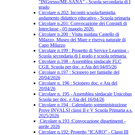
“INGresso/ME-SANA” - Scuola secondaria di I
grado
Circolare n.202: Incontri scuola/famiglia,
andamento didattico educativo - Scuola primaria
Circolare n.201: Convocazione dei Consigli di
Interclasse - 05 maggio 2026
Circolare n.200 : Visita guidata Castello di
Milazzo, Museo del Mare e riserva naturale di
Capo Milazzo
Circolare n.199 : Progetto di Service Learning -
Scuola secondaria di I grado e scuola primaria
Circolare n.198 - Assemblea sindacale FLC
CGIL Scuola per doc. e Ata del 04/05/26
Circolare n.197 : Sciopero per famiglie del
20/04/2026
Circolare n. 196 : Sciopero doc. e Ata del
20/04/26
Circolare n. 195 - Assemblea sindacale Unicobas
Scuola per doc. e Ata del 16/04/26
Circolare n.194 : Calendario somministrazione
Prove INVALSI classi II e V Scuola Primaria a.s.
2025/2026
Circolare n.193 :Convocazione dipartimenti -
aprile 2026
Circolare n.192: Progetto “ICARO” - Classi III