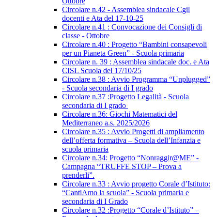
Ottobre
Circolare n.42 - Assemblea sindacale Cgil
docenti e Ata del 17-10-25
Circolare n.41 : Convocazione dei Consigli di
classe - Ottobre
Circolare n.40 : Progetto “Bambini consapevoli
per un Pianeta Green” - Scuola primaria
Circolare n. 39 : Assemblea sindacale doc. e Ata
CISL Scuola del 17/10/25
Circolare n.38 : Avvio Programma “Unplugged”
- Scuola secondaria di I grado
Circolare n.37 :Progetto Legalità - Scuola
secondaria di I grado
Circolare n.36: Giochi Matematici del
Mediterraneo a.s. 2025/2026
Circolare n.35 : Avvio Progetti di ampliamento
dell’offerta formativa – Scuola dell’Infanzia e
scuola primaria
Circolare n.34: Progetto “Nonraggir@ME” -
Campagna “TRUFFE STOP – Prova a
prenderli”.
Circolare n.33 : Avvio progetto Corale d’Istituto:
“CantiAmo la scuola” - Scuola primaria e
secondaria di I Grado
Circolare n.32 :Progetto “Corale d’Istituto” –