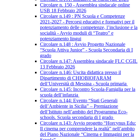
Circolare n. 150 - Assemblea sindacale online
USB 18 Febbraio 2026
Circolare n.149 : PN Scuola e Competenze
2021-2027 - Percorsi educativi e formativi per il
potenziamento delle competenze, l’inclusione e la
socialità - Avvio moduli di “Teatro” e
potenziamento lingui
Circolare n.148 : Avvio Progetto Nazionale
“Scuola Attiva Junior” - Scuola Secondaria di I
grado
Circolare n.147: Assemblea sindacale FLC CGIL
13 Febbraio 2026
Circolare n.146: Uscita didattica presso il
Dipartimento di CHIOBIOFARAM
dell’Università di Messina - Scuola primaria
Circolare n.145: Incontro Scuola-Famiglia per la
scuola dell’infanzia
Circolare n.144: Evento “Stati Generali
dell’Ambiente in Sicilia” – Premiazione
dell’Istituto nell’ambito del Programma Eco-
schools. Scuola secondaria di I grado
Circolare n.143: Avvio progetto “Horcynus Edu:
Il cinema per comprendere la realtà” nell’ambito
del Piano Nazionale “Cinema e Immagini per la
Scuola”