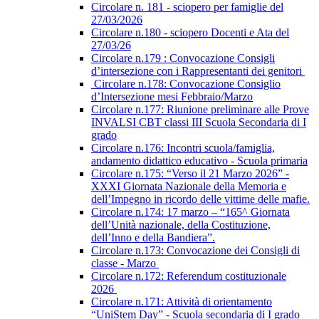
Circolare n. 181 - sciopero per famiglie del
27/03/2026
Circolare n.180 - sciopero Docenti e Ata del
27/03/26
Circolare n.179 : Convocazione Consigli
d’intersezione con i Rappresentanti dei genitori
Circolare n.178: Convocazione Consiglio
d’Intersezione mesi Febbraio/Marzo
Circolare n.177: Riunione preliminare alle Prove
INVALSI CBT classi III Scuola Secondaria di I
grado
Circolare n.176: Incontri scuola/famiglia,
andamento didattico educativo - Scuola primaria
Circolare n.175: “Verso il 21 Marzo 2026” -
XXXI Giornata Nazionale della Memoria e
dell’Impegno in ricordo delle vittime delle mafie.
Circolare n.174: 17 marzo – “165^ Giornata
dell’Unità nazionale, della Costituzione,
dell’Inno e della Bandiera”.
Circolare n.173: Convocazione dei Consigli di
classe - Marzo
Circolare n.172: Referendum costituzionale
2026
Circolare n.171: Attività di orientamento
“UniStem Day” - Scuola secondaria di I grado