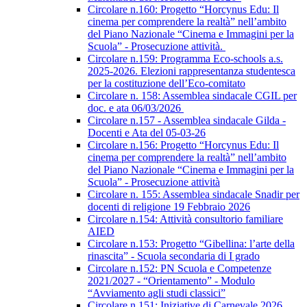
Circolare n.160: Progetto “Horcynus Edu: Il
cinema per comprendere la realtà” nell’ambito
del Piano Nazionale “Cinema e Immagini per la
Scuola” - Prosecuzione attività.
Circolare n.159: Programma Eco-schools a.s.
2025-2026. Elezioni rappresentanza studentesca
per la costituzione dell’Eco-comitato
Circolare n. 158: Assemblea sindacale CGIL per
doc. e ata 06/03/2026
Circolare n.157 - Assemblea sindacale Gilda -
Docenti e Ata del 05-03-26
Circolare n.156: Progetto “Horcynus Edu: Il
cinema per comprendere la realtà” nell’ambito
del Piano Nazionale “Cinema e Immagini per la
Scuola” - Prosecuzione attività
Circolare n. 155: Assemblea sindacale Snadir per
docenti di religione 19 Febbraio 2026
Circolare n.154: Attività consultorio familiare
AIED
Circolare n.153: Progetto “Gibellina: l’arte della
rinascita” - Scuola secondaria di I grado
Circolare n.152: PN Scuola e Competenze
2021/2027 - “Orientamento” - Modulo
“Avviamento agli studi classici”
Circolare n.151: Iniziative di Carnevale 2026