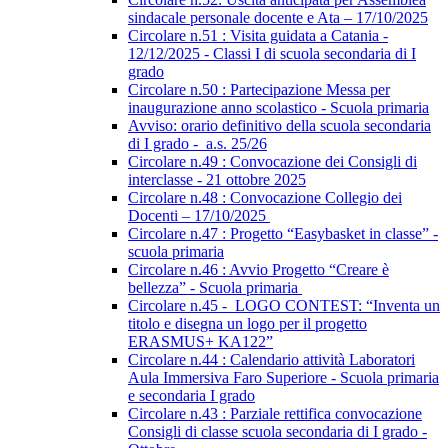
sindacale personale docente e Ata – 17/10/2025
Circolare n.51 : Visita guidata a Catania -
12/12/2025 - Classi I di scuola secondaria di I
grado
Circolare n.50 : Partecipazione Messa per
inaugurazione anno scolastico - Scuola primaria
Avviso: orario definitivo della scuola secondaria
di I grado - a.s. 25/26
Circolare n.49 : Convocazione dei Consigli di
interclasse - 21 ottobre 2025
Circolare n.48 : Convocazione Collegio dei
Docenti – 17/10/2025
Circolare n.47 : Progetto “Easybasket in classe” -
scuola primaria
Circolare n.46 : Avvio Progetto “Creare è
bellezza” - Scuola primaria
Circolare n.45 - LOGO CONTEST: “Inventa un
titolo e disegna un logo per il progetto
ERASMUS+ KA122”
Circolare n.44 : Calendario attività Laboratori
Aula Immersiva Faro Superiore - Scuola primaria
e secondaria I grado
Circolare n.43 : Parziale rettifica convocazione
Consigli di classe scuola secondaria di I grado -