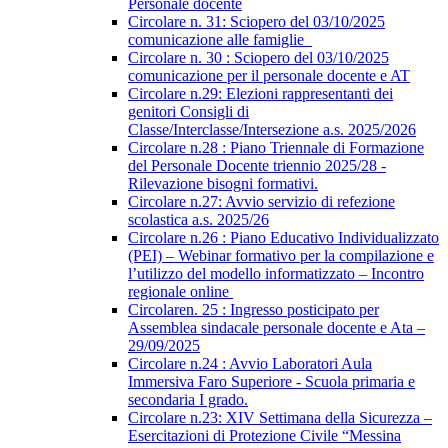
Personale docente
Circolare n. 31: Sciopero del 03/10/2025
comunicazione alle famiglie
Circolare n. 30 : Sciopero del 03/10/2025
comunicazione per il personale docente e AT
Circolare n.29: Elezioni rappresentanti dei
genitori Consigli di
Classe/Interclasse/Intersezione a.s. 2025/2026
Circolare n.28 : Piano Triennale di Formazione
del Personale Docente triennio 2025/28 -
Rilevazione bisogni formativi.
Circolare n.27: Avvio servizio di refezione
scolastica a.s. 2025/26
Circolare n.26 : Piano Educativo Individualizzato
(PEI) – Webinar formativo per la compilazione e
l’utilizzo del modello informatizzato – Incontro
regionale online
Circolaren. 25 : Ingresso posticipato per
Assemblea sindacale personale docente e Ata –
29/09/2025
Circolare n.24 : Avvio Laboratori Aula
Immersiva Faro Superiore - Scuola primaria e
secondaria I grado.
Circolare n.23: XIV Settimana della Sicurezza –
Esercitazioni di Protezione Civile “Messina