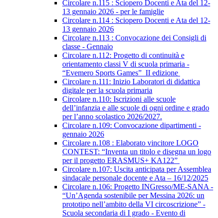
Circolare n.115 : Sciopero Docenti e Ata del 12-
13 gennaio 2026 - per le famiglie
Circolare n.114 : Sciopero Docenti e Ata del 12-
13 gennaio 2026
Circolare n.113 : Convocazione dei Consigli di
classe - Gennaio
Circolare n.112: Progetto di continuità e
orientamento classi V di scuola primaria -
“Evemero Sports Games” II edizione
Circolare n.111: Inizio Laboratori di didattica
digitale per la scuola primaria
Circolare n.110: Iscrizioni alle scuole
dell’infanzia e alle scuole di ogni ordine e grado
per l’anno scolastico 2026/2027.
Circolare n.109: Convocazione dipartimenti -
gennaio 2026
Circolare n.108 : Elaborato vincitore LOGO
CONTEST: “Inventa un titolo e disegna un logo
per il progetto ERASMUS+ KA122”
Circolare n.107: Uscita anticipata per Assemblea
sindacale personale docente e Ata – 16/12/2025
Circolare n.106: Progetto INGresso/ME-SANA -
“Un’Agenda sostenibile per Messina 2026: un
prototipo nell’ambito della VI circoscrizione” -
Scuola secondaria di I grado - Evento di