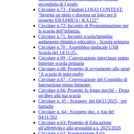
secondaria di I grado
Circolare n.73 : Finalisti LOGO CONTEST:
“Inventa un titolo e disegna un logo per il
progetto ERASMUS+ KA122”
Circolare n.72: Incontro di Programmazione per
la scuola dell’infanzia.
Circolare n.71: Incontri scuola/famiglia:
andamento didattico educativo - Scuola primaria
Circolare n.70 : Assemblea sindacale USB
Scuola del 14/11/25.
Circolare n 69 : Convocazione interclasse primo
bimestre scuola primaria
Circolare n.68: Progetto di avviamento allo sport
“A scuola di mini-rugby
Circolare n.67 : Convocazione del Consiglio di
Intersezione primo bimestre
Circolare n.66: Progetto Io leggo perché – Dona
un libro alla tua scuola
Circolare n. 65 : Sciopero del 04/11/2025, per
famiglie
Circolare n. 64 : Sciopero doc. e Ata del
04/11/202
Circolare n.63: Progetto di Educazione
all’affettività e alla sessualità a.s. 2025/2026
Circolare n.62: Inaugurazione Aula