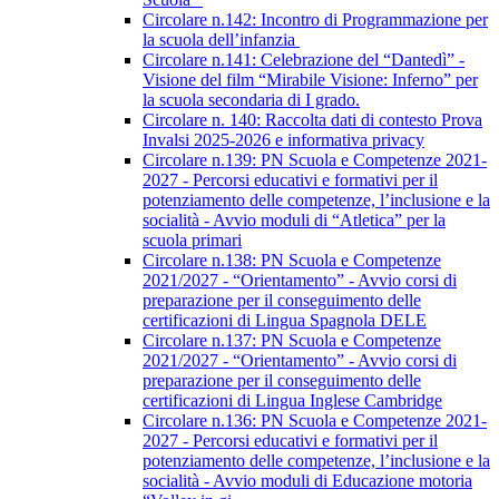
Circolare n.142: Incontro di Programmazione per
la scuola dell’infanzia
Circolare n.141: Celebrazione del “Dantedì” -
Visione del film “Mirabile Visione: Inferno” per
la scuola secondaria di I grado.
Circolare n. 140: Raccolta dati di contesto Prova
Invalsi 2025-2026 e informativa privacy
Circolare n.139: PN Scuola e Competenze 2021-
2027 - Percorsi educativi e formativi per il
potenziamento delle competenze, l’inclusione e la
socialità - Avvio moduli di “Atletica” per la
scuola primari
Circolare n.138: PN Scuola e Competenze
2021/2027 - “Orientamento” - Avvio corsi di
preparazione per il conseguimento delle
certificazioni di Lingua Spagnola DELE
Circolare n.137: PN Scuola e Competenze
2021/2027 - “Orientamento” - Avvio corsi di
preparazione per il conseguimento delle
certificazioni di Lingua Inglese Cambridge
Circolare n.136: PN Scuola e Competenze 2021-
2027 - Percorsi educativi e formativi per il
potenziamento delle competenze, l’inclusione e la
socialità - Avvio moduli di Educazione motoria