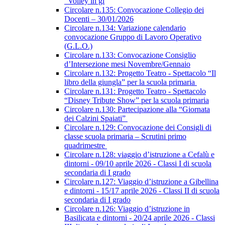
“Volley in gi
Circolare n.135: Convocazione Collegio dei
Docenti – 30/01/2026
Circolare n.134: Variazione calendario
convocazione Gruppo di Lavoro Operativo
(G.L.O.)
Circolare n.133: Convocazione Consiglio
d’Intersezione mesi Novembre/Gennaio
Circolare n.132: Progetto Teatro - Spettacolo “Il
libro della giungla” per la scuola primaria
Circolare n.131: Progetto Teatro - Spettacolo
“Disney Tribute Show” per la scuola primaria
Circolare n.130: Partecipazione alla “Giornata
dei Calzini Spaiati”
Circolare n.129: Convocazione dei Consigli di
classe scuola primaria – Scrutini primo
quadrimestre
Circolare n.128: viaggio d’istruzione a Cefalù e
dintorni - 09/10 aprile 2026 - Classi I di scuola
secondaria di I grado
Circolare n.127: Viaggio d’istruzione a Gibellina
e dintorni - 15/17 aprile 2026 - Classi II di scuola
secondaria di I grado
Circolare n.126: Viaggio d’istruzione in
Basilicata e dintorni - 20/24 aprile 2026 - Classi