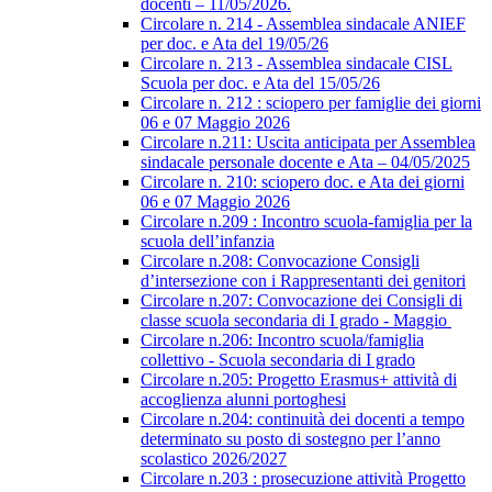
docenti – 11/05/2026.
Circolare n. 214 - Assemblea sindacale ANIEF
per doc. e Ata del 19/05/26
Circolare n. 213 - Assemblea sindacale CISL
Scuola per doc. e Ata del 15/05/26
Circolare n. 212 : sciopero per famiglie dei giorni
06 e 07 Maggio 2026
Circolare n.211: Uscita anticipata per Assemblea
sindacale personale docente e Ata – 04/05/2025
Circolare n. 210: sciopero doc. e Ata dei giorni
06 e 07 Maggio 2026
Circolare n.209 : Incontro scuola-famiglia per la
scuola dell’infanzia
Circolare n.208: Convocazione Consigli
d’intersezione con i Rappresentanti dei genitori
Circolare n.207: Convocazione dei Consigli di
classe scuola secondaria di I grado - Maggio
Circolare n.206: Incontro scuola/famiglia
collettivo - Scuola secondaria di I grado
Circolare n.205: Progetto Erasmus+ attività di
accoglienza alunni portoghesi
Circolare n.204: continuità dei docenti a tempo
determinato su posto di sostegno per l’anno
scolastico 2026/2027
Circolare n.203 : prosecuzione attività Progetto