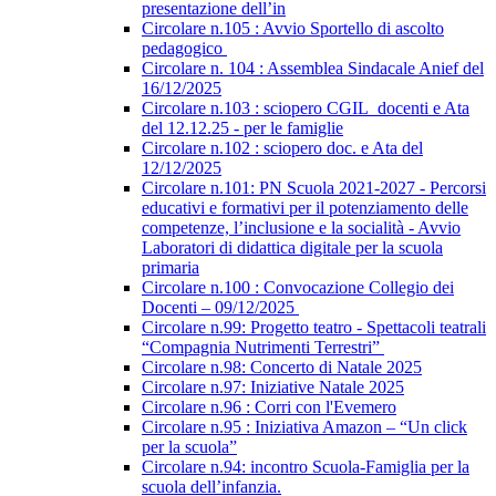
presentazione dell’in
Circolare n.105 : Avvio Sportello di ascolto
pedagogico
Circolare n. 104 : Assemblea Sindacale Anief del
16/12/2025
Circolare n.103 : sciopero CGIL_docenti e Ata
del 12.12.25 - per le famiglie
Circolare n.102 : sciopero doc. e Ata del
12/12/2025
Circolare n.101: PN Scuola 2021-2027 - Percorsi
educativi e formativi per il potenziamento delle
competenze, l’inclusione e la socialità - Avvio
Laboratori di didattica digitale per la scuola
primaria
Circolare n.100 : Convocazione Collegio dei
Docenti – 09/12/2025
Circolare n.99: Progetto teatro - Spettacoli teatrali
“Compagnia Nutrimenti Terrestri”
Circolare n.98: Concerto di Natale 2025
Circolare n.97: Iniziative Natale 2025
Circolare n.96 : Corri con l'Evemero
Circolare n.95 : Iniziativa Amazon – “Un click
per la scuola”
Circolare n.94: incontro Scuola-Famiglia per la
scuola dell’infanzia.