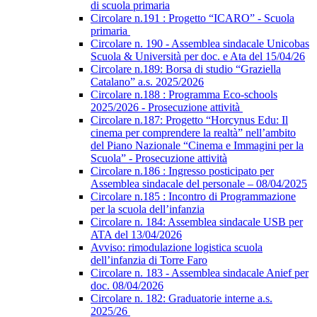
di scuola primaria
Circolare n.191 : Progetto “ICARO” - Scuola
primaria
Circolare n. 190 - Assemblea sindacale Unicobas
Scuola & Università per doc. e Ata del 15/04/26
Circolare n.189: Borsa di studio “Graziella
Catalano” a.s. 2025/2026
Circolare n.188 : Programma Eco-schools
2025/2026 - Prosecuzione attività
Circolare n.187: Progetto “Horcynus Edu: Il
cinema per comprendere la realtà” nell’ambito
del Piano Nazionale “Cinema e Immagini per la
Scuola” - Prosecuzione attività
Circolare n.186 : Ingresso posticipato per
Assemblea sindacale del personale – 08/04/2025
Circolare n.185 : Incontro di Programmazione
per la scuola dell’infanzia
Circolare n. 184: Assemblea sindacale USB per
ATA del 13/04/2026
Avviso: rimodulazione logistica scuola
dell’infanzia di Torre Faro
Circolare n. 183 - Assemblea sindacale Anief per
doc. 08/04/2026
Circolare n. 182: Graduatorie interne a.s.
2025/26