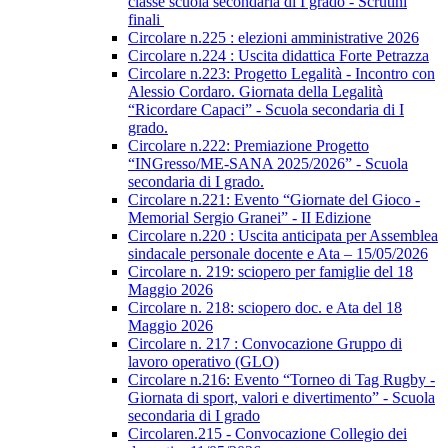
classe scuola secondaria di I grado - Scrutini
finali
Circolare n.225 : elezioni amministrative 2026
Circolare n.224 : Uscita didattica Forte Petrazza
Circolare n.223: Progetto Legalità - Incontro con
Alessio Cordaro. Giornata della Legalità
“Ricordare Capaci” - Scuola secondaria di I
grado.
Circolare n.222: Premiazione Progetto
“INGresso/ME-SANA 2025/2026” - Scuola
secondaria di I grado.
Circolare n.221: Evento “Giornate del Gioco -
Memorial Sergio Granei” - II Edizione
Circolare n.220 : Uscita anticipata per Assemblea
sindacale personale docente e Ata – 15/05/2026
Circolare n. 219: sciopero per famiglie del 18
Maggio 2026
Circolare n. 218: sciopero doc. e Ata del 18
Maggio 2026
Circolare n. 217 : Convocazione Gruppo di
lavoro operativo (GLO)
Circolare n.216: Evento “Torneo di Tag Rugby -
Giornata di sport, valori e divertimento” - Scuola
secondaria di I grado
Circolaren.215 - Convocazione Collegio dei