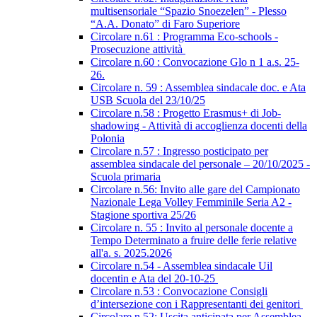
multisensoriale “Spazio Snoezelen” - Plesso
“A.A. Donato” di Faro Superiore
Circolare n.61 : Programma Eco-schools -
Prosecuzione attività
Circolare n.60 : Convocazione Glo n 1 a.s. 25-
26.
Circolare n. 59 : Assemblea sindacale doc. e Ata
USB Scuola del 23/10/25
Circolare n.58 : Progetto Erasmus+ di Job-
shadowing - Attività di accoglienza docenti della
Polonia
Circolare n.57 : Ingresso posticipato per
assemblea sindacale del personale – 20/10/2025 -
Scuola primaria
Circolare n.56: Invito alle gare del Campionato
Nazionale Lega Volley Femminile Seria A2 -
Stagione sportiva 25/26
Circolare n. 55 : Invito al personale docente a
Tempo Determinato a fruire delle ferie relative
all'a. s. 2025.2026
Circolare n.54 - Assemblea sindacale Uil
docentin e Ata del 20-10-25
Circolare n.53 : Convocazione Consigli
d’intersezione con i Rappresentanti dei genitori
Circolare n.52: Uscita anticipata per Assemblea