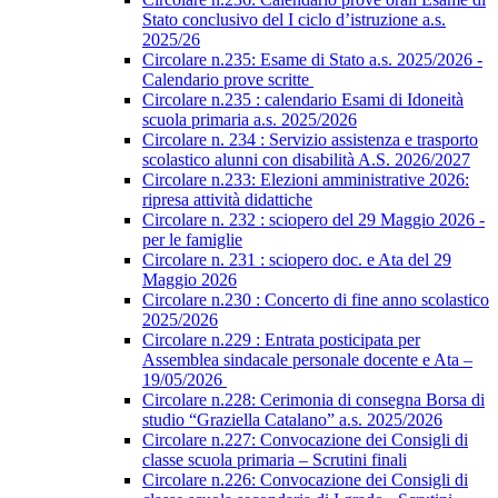
Stato conclusivo del I ciclo d’istruzione a.s.
2025/26
Circolare n.235: Esame di Stato a.s. 2025/2026 -
Calendario prove scritte
Circolare n.235 : calendario Esami di Idoneità
scuola primaria a.s. 2025/2026
Circolare n. 234 : Servizio assistenza e trasporto
scolastico alunni con disabilità A.S. 2026/2027
Circolare n.233: Elezioni amministrative 2026:
ripresa attività didattiche
Circolare n. 232 : sciopero del 29 Maggio 2026 -
per le famiglie
Circolare n. 231 : sciopero doc. e Ata del 29
Maggio 2026
Circolare n.230 : Concerto di fine anno scolastico
2025/2026
Circolare n.229 : Entrata posticipata per
Assemblea sindacale personale docente e Ata –
19/05/2026
Circolare n.228: Cerimonia di consegna Borsa di
studio “Graziella Catalano” a.s. 2025/2026
Circolare n.227: Convocazione dei Consigli di
classe scuola primaria – Scrutini finali
Circolare n.226: Convocazione dei Consigli di