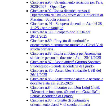
Circolare n.93 : Orientamento iscrizioni per l’a.s.
2026/2027 – Open Day
Circolare n.92: Uscita didattica presso il
Dipartimento di ChiBioFarAm dell’Università di
Messina - Scuola primaria
Circolare n. 91 - Sciopero docenti_e_Ata del 28-
11-25 - per le famiglie
Circolare n. 90 : Sciopero doc. e Ata del
28/11/2025
Circolare n.89 : Progetto di continuità e
orientamento di strumento musicale - Classi V di
scuola primaria
Circolare n.88: Uscita anticipata per Assemblea
sindacale personale docente e Ata – 25/11/2025
Circolare n.87 : Avvio attività Gruppo Sportivo
Studentesco - Scuola secondaria di I grado
Circolare n. 86 : Assemblea Sindacale USB del
26/11/2025
Circolare n.85 : Assicurazione alunni e personale
docente e ata a.s. 2025/2026
Circolare n.84 : Incontro con Don Luigi Ciotti:
“Memoria e impegno. 40 anni con Graziella” -
Scuola secondaria di I grado
Circolare n.83 : Progetto di continuità e
orientamento classi V di scuola primaria