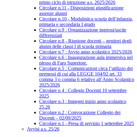
primo ciclo di istruzione a.s. 2025/2026
Circolare n.11 - Disposizioni giustificazione
assenze alunni
Circolare n.10 - Modulistica scuola dell’infanzia,
primaria e secondaria I grado
Circolare n.9 : Organizzazione ingressi/uscite
differenziati
Circolare n.8 - Riunione docenti – genitori degli
alunni delle classi I di scuola primaria
Circolare n.7 : Avvio anno scolastico 2025/2026
Circolare n.6 : Inaugurazione aula immersiva nel
plesso di Faro Superiore.
Circolare n.5 : Comunicazioni circa l’utilizzo dei
permessi di cui alla LEGGE 104/92 art. 33
comma 3 o comma 6 relativo all’Anno Scolastico
2025/2026
Circolare n 4 : Collegio Docenti 10 settembre
2025
Circolare n.3 : Impegni inizio anno scolastico
25.26
Circolare n.2 : Convocazione Collegio dei
Docenti – 02/09/2025
Circolare n.1 - Presa di servizio 1 settembre 2025
Avvisi a.s. 25/26