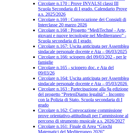
Circolare n.170 : Prove INVALSI classi III
Scuola Secondaria di I grado. Calendario Prove
a.s. 2025/2026
Circolare n.169 : Convocazione dei Consigli di
Interclasse 20 marzo 2026
Circolare n.168 : Progetto “MediTechné - Arte,
giovani e nuove tecnologie nel Mediterraneo” -
Scuola secondaria di I grado
Circolare n.167: Uscita anticipata per Assemblea
sindacale personale docente e Ata – 06/03/2025
Circolare n.166: sciopero del 09/03/202 - per le
famiglie
Circolare n.165 - sciopero doc. e Ata del
09/03/26
Circolare n.164: Uscita anticipata per Assemblea
sindacale personale docente e Ata – 05/03/2026
Circolare n.163 : Partecipazione alla 9a edizione
del progetto “PretenDiamo legalità” - Incontro
con la Polizia di Stato. Scuola secondaria di I
grado
Circolare n.162: Convocazione commissione
prove orientativo-attitudinali per l’ammissione al
percorso di strumento musicale a.s. 2026/2027
Circolare n.161: Finale di Area “Giochi
Matematici del Mediterraneo 2026”