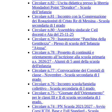
Circolare n.82 : Uscita didattica presso la libreria
Mondadori Point “Doralice” - Scuola
dell’infanzia
Circolare n.81 : Incontro con la Congregazione
dei Rogazionisti di Cristo Re di Messina - Scuola
secondaria di I grado
Circolare n.80 : Assemblea sindacale Cgil
docenti e Ata del 25-11-25
Circolare n.79 : Inaugurazione “Panchina della
Gentilezza” - Plesso di scuola dell’Infanzia
“Ajossa"
Circolare n.78 : Progetto di continuità e
orientamento all’iscrizione alla scuola primaria
a.s. 2026/27 - Alunni di 5 anni della scuola
dell'infanzia
Circolare n.77 : Convocazione dei Consigli di
classe - Novembre - Scuola secondaria di I
grado
Circolare n.76 : Incontro scuola/famiglia
collettivo - Scuola secondaria di I grado
Circolare n.75 : “Giornate dell’Orientamento”
per le classi III e II di scuola secondaria di I
grado.
Circolare n.74 : PN Scuola 2021/2027 - Avvio
Corsi ICDL Base e Full Standard - Scuola