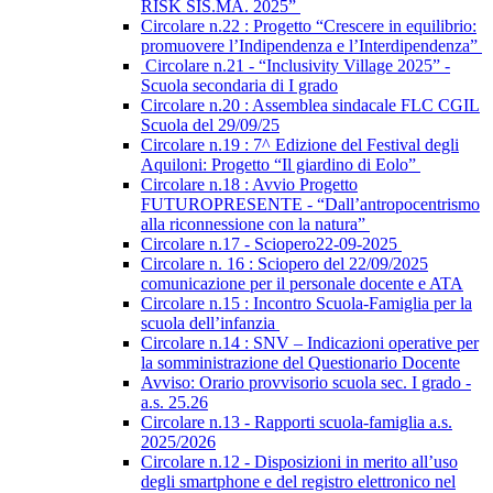
RISK SIS.MA. 2025”
Circolare n.22 : Progetto “Crescere in equilibrio:
promuovere l’Indipendenza e l’Interdipendenza”
Circolare n.21 - “Inclusivity Village 2025” -
Scuola secondaria di I grado
Circolare n.20 : Assemblea sindacale FLC CGIL
Scuola del 29/09/25
Circolare n.19 : 7^ Edizione del Festival degli
Aquiloni: Progetto “Il giardino di Eolo”
Circolare n.18 : Avvio Progetto
FUTUROPRESENTE - “Dall’antropocentrismo
alla riconnessione con la natura”
Circolare n.17 - Sciopero22-09-2025
Circolare n. 16 : Sciopero del 22/09/2025
comunicazione per il personale docente e ATA
Circolare n.15 : Incontro Scuola-Famiglia per la
scuola dell’infanzia
Circolare n.14 : SNV – Indicazioni operative per
la somministrazione del Questionario Docente
Avviso: Orario provvisorio scuola sec. I grado -
a.s. 25.26
Circolare n.13 - Rapporti scuola-famiglia a.s.
2025/2026
Circolare n.12 - Disposizioni in merito all’uso
degli smartphone e del registro elettronico nel