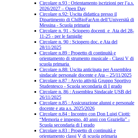
Circolare n.93 : Orientamento iscrizioni per l’a.s.
2026/2027 – Open Day
Circolare n.92: Uscita didattica presso il
Dipartimento di ChiBioFarAm dell’Università di
Messina - Scuola primaria
Circolare n. 91 - Sciopero docenti_e_Ata del 28-
11-25 - per le famiglie
Circolare n. 90 : Sciopero doc. e Ata del
28/11/2025
Circolare n.89 : Progetto di continuità e
orientamento di strumento musicale - Classi V di
scuola primaria
Circolare n.88: Uscita anticipata per Assemblea
sindacale personale docente e Ata – 25/11/2025
Circolare n.87 : Avvio attività Gruppo Sportivo
Studentesco - Scuola secondaria di I grado
Circolare n. 86 : Assemblea Sindacale USB del
26/11/2025
Circolare n.85 : Assicurazione alunni e personale
docente e ata a.s. 2025/2026
Circolare n.84 : Incontro con Don Luigi Ciotti:
“Memoria e impegno. 40 anni con Graziella” -
Scuola secondaria di I grado
Circolare n.83 : Progetto di continuità e
orientamento classi V di scuola primaria