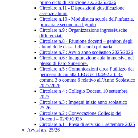
primo ciclo di istruzione a.s. 2025/2026
Circolare n.11 - Disposizioni giustificazione
assenze alunni
Circolare n.10 - Modulistica scuola dell’infanzia,
primaria e secondaria I grado
Circolare n.9 : Organizzazione ingressi/uscite
differenziati
Circolare n.8 - Riunione docenti – genitori degli
alunni delle classi I di scuola primaria
Circolare n.7 : Avvio anno scolastico 2025/2026
Circolare n.6 : Inaugurazione aula immersiva nel
plesso di Faro Superiore.
Circolare n.5 : Comunicazioni circa l’utilizzo dei
permessi di cui alla LEGGE 104/92 art. 33
comma 3 o comma 6 relativo all’Anno Scolastico
2025/2026
Circolare n 4 : Collegio Docenti 10 settembre
2025
Circolare n.3 : Impegni inizio anno scolastico
25.26
Circolare n.2 : Convocazione Collegio dei
Docenti – 02/09/2025
Circolare n.1 - Presa di servizio 1 settembre 2025
Avvisi a.s. 25/26