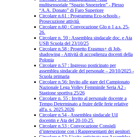
multisensoriale “Spazio Snoezelen” - Plesso
“A.A. Donato” di Faro Superiore
Circolare n.61 : Programma Eco-schools -
Prosecuzione attività
Circolare n.60 : Convocazione Glo n 1 a.s. 25-
26.
Circolare n. 59 : Assemblea sindacale doc. e Ata
USB Scuola del 23/10/25
Circolare n.58 : Progetto Erasmus+ di Job-
shadowing - Attività di accoglienza docenti della
Polonia
Circolare n.57 : Ingresso posticipato per
assemblea sindacale del personale – 20/10/2025 -
Scuola primaria
Circolare n.56: Invito alle gare del Campionato
Nazionale Lega Volley Femminile Seria A2 -
Stagione sportiva 25/26
Circolare n. 55 : Invito al personale docente a
Tempo Determinato a fruire delle ferie relative
all'a. s. 2025.2026
Circolare n.54 - Assemblea sindacale Uil
docentin e Ata del 20-10-25
Circolare n.53 : Convocazione Consigli
d’intersezione con i Rappresentanti dei genitori
Circolare n.52: Uscita anticipata per Assemblea