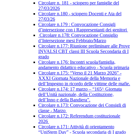
Circolare n. 181 - sciopero per famiglie del
27/03/2026
Circolare n.180 - sciopero Docenti e Ata del
27/03/26
Circolare n.179 : Convocazione Consigli
d’intersezione con i Rappresentanti dei genitori
Circolare n.178: Convocazione Consiglio
d’Intersezione mesi Febbraio/Marzo
Circolare n.177: Riunione preliminare alle Prove
INVALSI CBT classi III Scuola Secondaria di I
grado
Circolare n.176: Incontri scuola/famiglia,
andamento didattico educativo - Scuola primaria
Circolare n.175: “Verso il 21 Marzo 2026” -
XXXI Giornata Nazionale della Memoria e
dell’Impegno in ricordo delle vittime delle mafie.
Circolare n.174: 17 marzo – “165^ Giornata
dell’Unità nazionale, della Costituzione,
dell’Inno e della Bandiera”.
Circolare n.173: Convocazione dei Consigli di
classe - Marzo
Circolare n.172: Referendum costituzionale
2026
Circolare n.171: Attività di orientamento
“UniStem Day” - Scuola secondaria di I grado