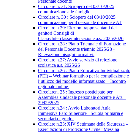
Personale docente
Circolare n. 31: Sciopero del 03/10/2025
comunicazione alle famiglie
Circolare n. 30 : Sciopero del 03/10/2025
comunicazione per il personale docente e AT
Circolare n.29: Elezioni rappresentanti dei
genitori Consigli di
Classe/Interclasse/Intersezione a.s. 2025/2026
Circolare n.28 : Piano Triennale di Formazione
del Personale Docente triennio 2025/28 -
Rilevazione bisogni formativi.
Circolare n.27: Avvio servizio di refezione
scolastica a.s. 2025/26
Circolare n.26 : Piano Educativo Individualizzato
(PEI) – Webinar formativo per la compilazione e
l’utilizzo del modello informatizzato – Incontro
regionale online
Circolaren. 25 : Ingresso posticipato per
Assemblea sindacale personale docente e Ata –
29/09/2025
Circolare n.24 : Avvio Laboratori Aula
Immersiva Faro Superiore - Scuola primaria e
secondaria I grado.
Circolare n.23: XIV Settimana della Sicurezza –
Esercitazioni di Protezione Civile “Messina