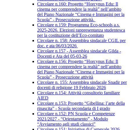
Circolare n.160: Progetto “Horcynus Edu: Il
cinema per comprendere la realtà” nell’ambito
del Piano Nazionale “Cinema e Immagini per la
Scuola” - Prosecuzione attività.
Circolare n.159: Programma Eco-schools a.s.
2025-2026. Elezioni rappresentanza studentesca
per la costituzione dell’Eco-comitato
Circolare n. 158: Assemblea sindacale CGIL per
doc. e ata 06/03/2026
Circolare n.157 - Assemblea sindacale Gilda -
Docenti e Ata del 05-03-26
Circolare n.156: Progetto “Horcynus Edu: Il
cinema per comprendere la realtà” nell’ambito
del Piano Nazionale “Cinema e Immagini per la
Scuola” - Prosecuzione attività
Circolare n. 155: Assemblea sindacale Snadir per
docenti di religione 19 Febbraio 2026
Circolare n.154: Attività consultorio familiare
AIED
Circolare n.153: Progetto “Gibellina: l’arte della
rinascita” - Scuola secondaria di I grado
Circolare n.152: PN Scuola e Competenze
2021/2027 - “Orientamento” - Modulo
“Avviamento agli studi classici”
Circolare n.151: Iniziative di Carnevale 2026