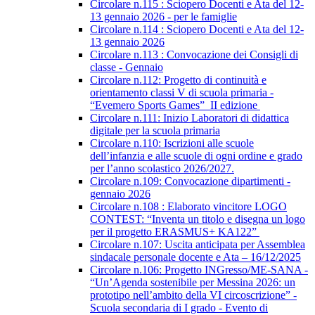
Circolare n.115 : Sciopero Docenti e Ata del 12-
13 gennaio 2026 - per le famiglie
Circolare n.114 : Sciopero Docenti e Ata del 12-
13 gennaio 2026
Circolare n.113 : Convocazione dei Consigli di
classe - Gennaio
Circolare n.112: Progetto di continuità e
orientamento classi V di scuola primaria -
“Evemero Sports Games” II edizione
Circolare n.111: Inizio Laboratori di didattica
digitale per la scuola primaria
Circolare n.110: Iscrizioni alle scuole
dell’infanzia e alle scuole di ogni ordine e grado
per l’anno scolastico 2026/2027.
Circolare n.109: Convocazione dipartimenti -
gennaio 2026
Circolare n.108 : Elaborato vincitore LOGO
CONTEST: “Inventa un titolo e disegna un logo
per il progetto ERASMUS+ KA122”
Circolare n.107: Uscita anticipata per Assemblea
sindacale personale docente e Ata – 16/12/2025
Circolare n.106: Progetto INGresso/ME-SANA -
“Un’Agenda sostenibile per Messina 2026: un
prototipo nell’ambito della VI circoscrizione” -
Scuola secondaria di I grado - Evento di