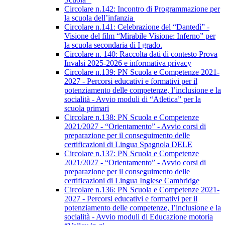
Circolare n.142: Incontro di Programmazione per
la scuola dell’infanzia
Circolare n.141: Celebrazione del “Dantedì” -
Visione del film “Mirabile Visione: Inferno” per
la scuola secondaria di I grado.
Circolare n. 140: Raccolta dati di contesto Prova
Invalsi 2025-2026 e informativa privacy
Circolare n.139: PN Scuola e Competenze 2021-
2027 - Percorsi educativi e formativi per il
potenziamento delle competenze, l’inclusione e la
socialità - Avvio moduli di “Atletica” per la
scuola primari
Circolare n.138: PN Scuola e Competenze
2021/2027 - “Orientamento” - Avvio corsi di
preparazione per il conseguimento delle
certificazioni di Lingua Spagnola DELE
Circolare n.137: PN Scuola e Competenze
2021/2027 - “Orientamento” - Avvio corsi di
preparazione per il conseguimento delle
certificazioni di Lingua Inglese Cambridge
Circolare n.136: PN Scuola e Competenze 2021-
2027 - Percorsi educativi e formativi per il
potenziamento delle competenze, l’inclusione e la
socialità - Avvio moduli di Educazione motoria