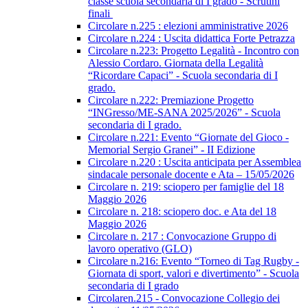
classe scuola secondaria di I grado - Scrutini
finali
Circolare n.225 : elezioni amministrative 2026
Circolare n.224 : Uscita didattica Forte Petrazza
Circolare n.223: Progetto Legalità - Incontro con
Alessio Cordaro. Giornata della Legalità
“Ricordare Capaci” - Scuola secondaria di I
grado.
Circolare n.222: Premiazione Progetto
“INGresso/ME-SANA 2025/2026” - Scuola
secondaria di I grado.
Circolare n.221: Evento “Giornate del Gioco -
Memorial Sergio Granei” - II Edizione
Circolare n.220 : Uscita anticipata per Assemblea
sindacale personale docente e Ata – 15/05/2026
Circolare n. 219: sciopero per famiglie del 18
Maggio 2026
Circolare n. 218: sciopero doc. e Ata del 18
Maggio 2026
Circolare n. 217 : Convocazione Gruppo di
lavoro operativo (GLO)
Circolare n.216: Evento “Torneo di Tag Rugby -
Giornata di sport, valori e divertimento” - Scuola
secondaria di I grado
Circolaren.215 - Convocazione Collegio dei