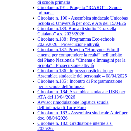
di scuola primaria
Circolare n.191 : Progetto “ICARO” - Scuola
primaria
Circolare n. 190 - Assemblea sindacale Unicobas
Scuola & Università per doc. e Ata del 15/04/26
Circolare n.189: Borsa di studio “Graziella
Catalano” a.s. 2025/2026
Circolare n.188 : Programma Eco-schools
2025/2026 - Prosecuzione attività
Circolare n.187: Progetto “Horcynus Edu: Il
cinema per comprendere la realtà” nell’ambito
del Piano Nazionale “Cinema e Immagini per la
Scuola” - Prosecuzione attività
Circolare n.186 : Ingresso posticipato per
Assemblea sindacale del personale – 08/04/2025
Circolare n.185 : Incontro di Programmazione
per la scuola dell’infanzia
Circolare n. 184: Assemblea sindacale USB per
ATA del 13/04/2026
Avviso: rimodulazione logistica scuola
dell’infanzia di Torre Faro
Circolare n. 183 - Assemblea sindacale Anief per
doc. 08/04/2026
Circolare n. 182: Graduatorie interne a.s.
2025/26