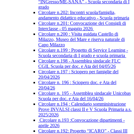
“INGresso/ME-SANA” - Scuola secondaria di I
grado
Circolare n.202: Incontri scuola/famiglia,
andamento didattico educativo - Scuola primaria
Circolare n.201: Convocazione dei Consigli di
Interclasse - 05 maggio 2026
Circolare n.200 : Visita guidata Castello di
Milazzo, Museo del Mare e riserva naturale di
Capo Milazzo
Circolare n.199 : Progetto di Service Learning -
Scuola secondaria di I grado e scuola primaria
Circolare n.198 - Assemblea sindacale FLC
CGIL Scuola per doc. e Ata del 04/05/26
Circolare n.197 : Sciopero per famiglie del
20/04/2026
Circolare n. 196 : Sciopero doc. e Ata del
20/04/26
Circolare n. 195 - Assemblea sindacale Unicobas
Scuola per doc. e Ata del 16/04/26
Circolare n.194 : Calendario somministrazione
Prove INVALSI classi II e V Scuola Primaria a.s.
2025/2026
Circolare n.193 :Convocazione dipartimenti -
aprile 2026
Circolare n.192: Progetto “ICARO” - Classi III