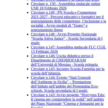
Circolare n. 150 - Assemblea sindacale online
USB 18 Febbraio 2026
Circolare n.149 : PN Scuola e Competenze
2021-2027 - Percorsi educativi e formativi per il
potenziamento delle competenze, l’inclusione e la
socialità - Avvio moduli di “Teatro” e
potenziamento lingui
Circolare n.148 : Avvio Progetto Nazionale
“Scuola Attiva Junior” - Scuola Secondaria di I
grado
Circolare n.147: Assemblea sindacale FLC CGIL
13 Febbraio 2026
Circolare n.146: Uscita didattica presso il
Dipartimento di CHIOBIOFARAM
dell’Università di Messina - Scuola primaria
Circolare n.145: Incontro Scuola-Famiglia per la
scuola dell’infanzia
Circolare n.144: Evento “Stati Generali
dell’Ambiente in Sicilia” – Premiazione
dell’Istituto nell’ambito del Programma Eco-
schools. Scuola secondaria di I grado
Circolare n.143: Avvio progetto “Horcynus Edu:
Il cinema per comprendere la realtà” nell’ambito
del Piano Nazionale “Cinema e Immagini per la
Scuola”