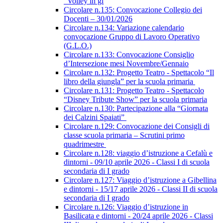
“Volley in gi
Circolare n.135: Convocazione Collegio dei
Docenti – 30/01/2026
Circolare n.134: Variazione calendario
convocazione Gruppo di Lavoro Operativo
(G.L.O.)
Circolare n.133: Convocazione Consiglio
d’Intersezione mesi Novembre/Gennaio
Circolare n.132: Progetto Teatro - Spettacolo “Il
libro della giungla” per la scuola primaria
Circolare n.131: Progetto Teatro - Spettacolo
“Disney Tribute Show” per la scuola primaria
Circolare n.130: Partecipazione alla “Giornata
dei Calzini Spaiati”
Circolare n.129: Convocazione dei Consigli di
classe scuola primaria – Scrutini primo
quadrimestre
Circolare n.128: viaggio d’istruzione a Cefalù e
dintorni - 09/10 aprile 2026 - Classi I di scuola
secondaria di I grado
Circolare n.127: Viaggio d’istruzione a Gibellina
e dintorni - 15/17 aprile 2026 - Classi II di scuola
secondaria di I grado
Circolare n.126: Viaggio d’istruzione in
Basilicata e dintorni - 20/24 aprile 2026 - Classi