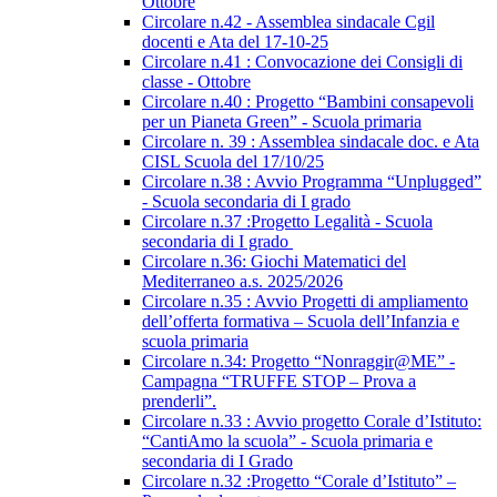
Ottobre
Circolare n.42 - Assemblea sindacale Cgil
docenti e Ata del 17-10-25
Circolare n.41 : Convocazione dei Consigli di
classe - Ottobre
Circolare n.40 : Progetto “Bambini consapevoli
per un Pianeta Green” - Scuola primaria
Circolare n. 39 : Assemblea sindacale doc. e Ata
CISL Scuola del 17/10/25
Circolare n.38 : Avvio Programma “Unplugged”
- Scuola secondaria di I grado
Circolare n.37 :Progetto Legalità - Scuola
secondaria di I grado
Circolare n.36: Giochi Matematici del
Mediterraneo a.s. 2025/2026
Circolare n.35 : Avvio Progetti di ampliamento
dell’offerta formativa – Scuola dell’Infanzia e
scuola primaria
Circolare n.34: Progetto “Nonraggir@ME” -
Campagna “TRUFFE STOP – Prova a
prenderli”.
Circolare n.33 : Avvio progetto Corale d’Istituto:
“CantiAmo la scuola” - Scuola primaria e
secondaria di I Grado
Circolare n.32 :Progetto “Corale d’Istituto” –