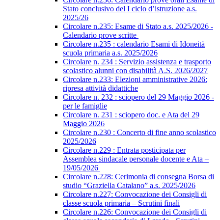
Stato conclusivo del I ciclo d’istruzione a.s.
2025/26
Circolare n.235: Esame di Stato a.s. 2025/2026 -
Calendario prove scritte
Circolare n.235 : calendario Esami di Idoneità
scuola primaria a.s. 2025/2026
Circolare n. 234 : Servizio assistenza e trasporto
scolastico alunni con disabilità A.S. 2026/2027
Circolare n.233: Elezioni amministrative 2026:
ripresa attività didattiche
Circolare n. 232 : sciopero del 29 Maggio 2026 -
per le famiglie
Circolare n. 231 : sciopero doc. e Ata del 29
Maggio 2026
Circolare n.230 : Concerto di fine anno scolastico
2025/2026
Circolare n.229 : Entrata posticipata per
Assemblea sindacale personale docente e Ata –
19/05/2026
Circolare n.228: Cerimonia di consegna Borsa di
studio “Graziella Catalano” a.s. 2025/2026
Circolare n.227: Convocazione dei Consigli di
classe scuola primaria – Scrutini finali
Circolare n.226: Convocazione dei Consigli di