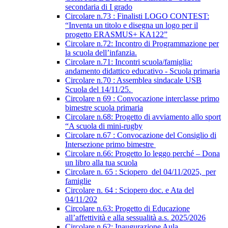
secondaria di I grado
Circolare n.73 : Finalisti LOGO CONTEST:
“Inventa un titolo e disegna un logo per il
progetto ERASMUS+ KA122”
Circolare n.72: Incontro di Programmazione per
la scuola dell’infanzia.
Circolare n.71: Incontri scuola/famiglia:
andamento didattico educativo - Scuola primaria
Circolare n.70 : Assemblea sindacale USB
Scuola del 14/11/25.
Circolare n 69 : Convocazione interclasse primo
bimestre scuola primaria
Circolare n.68: Progetto di avviamento allo sport
“A scuola di mini-rugby
Circolare n.67 : Convocazione del Consiglio di
Intersezione primo bimestre
Circolare n.66: Progetto Io leggo perché – Dona
un libro alla tua scuola
Circolare n. 65 : Sciopero del 04/11/2025, per
famiglie
Circolare n. 64 : Sciopero doc. e Ata del
04/11/202
Circolare n.63: Progetto di Educazione
all’affettività e alla sessualità a.s. 2025/2026
Circolare n.62: Inaugurazione Aula