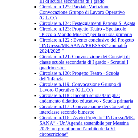
III di scuola secondaria di I grado
Circolare n.125: Parziale Variazione
Convocazione Gruppo di Lavoro Operativo
(G.L.O.)
Circolare n.124: Festeggiamenti Patrona S. Agata
Circolare n.123: Progetto Teatro - Spettacolo
“Piccolo Mondo Musica” per la scuola primaria
Circolare n.122 : Evento conclusivo del Progetto
“INGresso/ME-SANA/PRESSSS” annualità
2024/2025 ”
Circolare n.121: Convocazione dei Consigli di
classe scuola secondaria di I grado - Scrutini I
quadrimestre
Circolare n.120: Progetto Teatro - Scuola
dell’infanzia
Circolare n.119: Convocazione Gruppo di
Lavoro Operativo (G.L.O.)
Circolare n.118 : Incontri scuola/famiglia:
andamento didattico educativo - Scuola primaria
Circolare n.117 : Convocazione dei Consigli di
interclasse secondo bimestre
Circolare n.116 : Avvio Progetto “INGresso/ME-
SANA” - Un’Agenda sostenibile per Messina
2026: un prototipo nell’ambito della VI
circoscrizione”