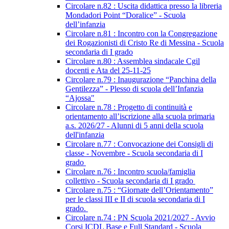
Circolare n.82 : Uscita didattica presso la libreria
Mondadori Point “Doralice” - Scuola
dell’infanzia
Circolare n.81 : Incontro con la Congregazione
dei Rogazionisti di Cristo Re di Messina - Scuola
secondaria di I grado
Circolare n.80 : Assemblea sindacale Cgil
docenti e Ata del 25-11-25
Circolare n.79 : Inaugurazione “Panchina della
Gentilezza” - Plesso di scuola dell’Infanzia
“Ajossa"
Circolare n.78 : Progetto di continuità e
orientamento all’iscrizione alla scuola primaria
a.s. 2026/27 - Alunni di 5 anni della scuola
dell'infanzia
Circolare n.77 : Convocazione dei Consigli di
classe - Novembre - Scuola secondaria di I
grado
Circolare n.76 : Incontro scuola/famiglia
collettivo - Scuola secondaria di I grado
Circolare n.75 : “Giornate dell’Orientamento”
per le classi III e II di scuola secondaria di I
grado.
Circolare n.74 : PN Scuola 2021/2027 - Avvio
Corsi ICDL Base e Full Standard - Scuola