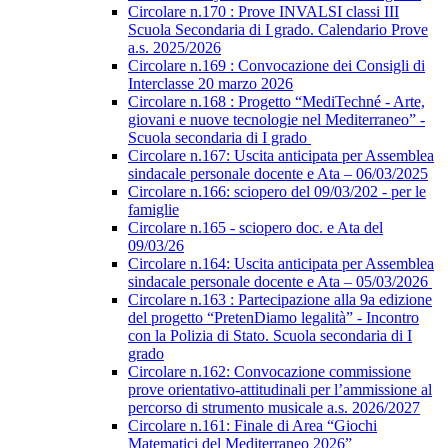
Circolare n.170 : Prove INVALSI classi III
Scuola Secondaria di I grado. Calendario Prove
a.s. 2025/2026
Circolare n.169 : Convocazione dei Consigli di
Interclasse 20 marzo 2026
Circolare n.168 : Progetto “MediTechné - Arte,
giovani e nuove tecnologie nel Mediterraneo” -
Scuola secondaria di I grado
Circolare n.167: Uscita anticipata per Assemblea
sindacale personale docente e Ata – 06/03/2025
Circolare n.166: sciopero del 09/03/202 - per le
famiglie
Circolare n.165 - sciopero doc. e Ata del
09/03/26
Circolare n.164: Uscita anticipata per Assemblea
sindacale personale docente e Ata – 05/03/2026
Circolare n.163 : Partecipazione alla 9a edizione
del progetto “PretenDiamo legalità” - Incontro
con la Polizia di Stato. Scuola secondaria di I
grado
Circolare n.162: Convocazione commissione
prove orientativo-attitudinali per l’ammissione al
percorso di strumento musicale a.s. 2026/2027
Circolare n.161: Finale di Area “Giochi
Matematici del Mediterraneo 2026”