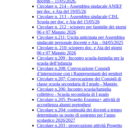
docenti – 11/05/2026.
Circolare n. 214 - Assemblea sindacale ANIEF
per doc. e Ata del 19/05/26
Circolare n. 213 - Assemblea sindacale CISL
Scuola per doc. e Ata del 15/05/26
Circolare n. 212 : sciopero per famiglie dei giorni
06 e 07 Maggio 2026
Circolare n.211: Uscita anticipata per Assemblea
sindacale personale docente e Ata – 04/05/2025
Circolare n. 210: sciopero doc. e Ata dei giorni
06 e 07 Maggio 2026
Circolare n.209 : Incontro scuola-famiglia per la
scuola dell’infanzia
Circolare n.208: Convocazione Consigli
d’intersezione con i Rappresentanti dei genitori
Circolare n.207: Convocazione dei Consigli di
classe scuola secondaria di I grado - Maggio
Circolare n.206: Incontro scuola/famiglia
collettivo - Scuola secondaria di I grado
Circolare n.205: Progetto Erasmus+ attività di
accoglienza alunni portoghesi
Circolare n.204: continuità dei docenti a tempo
determinato su posto di sostegno per l’anno
scolastico 2026/2027
Circolare n.203 : prosecuzione attività Progetto