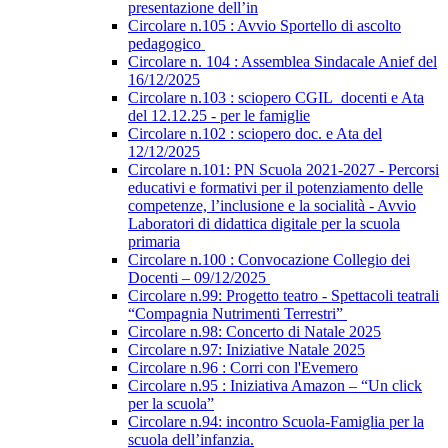
presentazione dell’in
Circolare n.105 : Avvio Sportello di ascolto
pedagogico
Circolare n. 104 : Assemblea Sindacale Anief del
16/12/2025
Circolare n.103 : sciopero CGIL_docenti e Ata
del 12.12.25 - per le famiglie
Circolare n.102 : sciopero doc. e Ata del
12/12/2025
Circolare n.101: PN Scuola 2021-2027 - Percorsi
educativi e formativi per il potenziamento delle
competenze, l’inclusione e la socialità - Avvio
Laboratori di didattica digitale per la scuola
primaria
Circolare n.100 : Convocazione Collegio dei
Docenti – 09/12/2025
Circolare n.99: Progetto teatro - Spettacoli teatrali
“Compagnia Nutrimenti Terrestri”
Circolare n.98: Concerto di Natale 2025
Circolare n.97: Iniziative Natale 2025
Circolare n.96 : Corri con l'Evemero
Circolare n.95 : Iniziativa Amazon – “Un click
per la scuola”
Circolare n.94: incontro Scuola-Famiglia per la
scuola dell’infanzia.