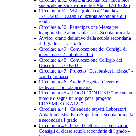
sindacale personale docente e Ata – 17/10/2025
Circolare n.51 : Visita guidata a Catania -
12/12/2025 - Classi I di scuola secondaria di I
grado
Circolare n.50 : Partecipazione Messa per
inaugurazione anno scolastico - Scuola primaria
Avviso: orario definitivo della scuola secondaria
di I grado - a.s. 25/26
Circolare n.49 : Convocazione dei Consigli di
interclasse - 21 ottobre 2025
Circolare n.48 : Convocazione Collegio dei
Docenti – 17/10/2025
Circolare n.47 : Progetto “Easybasket in classe” -
scuola primaria
Circolare n.46 : Avvio Progetto “Creare è
bellezza” - Scuola primaria
Circolare n.45 - LOGO CONTEST: “Inventa un
titolo e disegna un logo per il progetto
ERASMUS+ KA122”
Circolare n.44 : Calendario attività Laboratori
Aula Immersiva Faro Superiore - Scuola primaria
e secondaria I grado
Circolare n.43 : Parziale rettifica convocazione
Consigli di classe scuola secondaria di I grado -