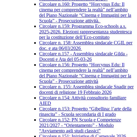
Circolare n.160: Progetto “Horcynus Edu: Il
cinema per comprendere la realtà” nell’ambito
del Piano Nazionale “Cinema e Immagini per la
Scuola” - Prosecuzione attività.
Circolare n.159: Programma Eco-schools a.s.
2025-2026. Elezioni rappresentanza studentesca
per la costituzione dell’Eco-comitato
Circolare n. 158: Assemblea sindacale CGIL per
doc. e ata 06/03/2026
Circolare n.157 - Assemblea sindacale Gilda -
Docenti e Ata del 05-03-26
Circolare n.156: Progetto “Horcynus Edu: Il
cinema per comprendere la realtà” nell’ambito
del Piano Nazionale “Cinema e Immagini per la
Scuola” - Prosecuzione attività
Circolare n. 155: Assemblea sindacale Snadir per
docenti di religione 19 Febbraio 2026
Circolare n.154: Attività consultorio familiare
AIED
Circolare n.153: Progetto “Gibellina: l’arte della
rinascita” - Scuola secondaria di I grado
Circolare n.152: PN Scuola e Competenze
2021/2027 - “Orientamento” - Modulo
“Avviamento agli studi classici”
Circolare n.151: Iniziative di Carnevale 2026