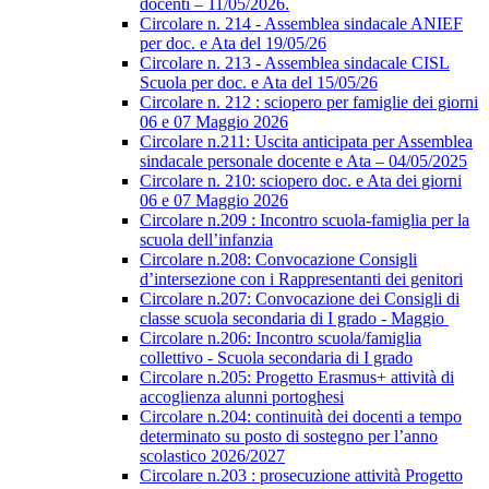
docenti – 11/05/2026.
Circolare n. 214 - Assemblea sindacale ANIEF
per doc. e Ata del 19/05/26
Circolare n. 213 - Assemblea sindacale CISL
Scuola per doc. e Ata del 15/05/26
Circolare n. 212 : sciopero per famiglie dei giorni
06 e 07 Maggio 2026
Circolare n.211: Uscita anticipata per Assemblea
sindacale personale docente e Ata – 04/05/2025
Circolare n. 210: sciopero doc. e Ata dei giorni
06 e 07 Maggio 2026
Circolare n.209 : Incontro scuola-famiglia per la
scuola dell’infanzia
Circolare n.208: Convocazione Consigli
d’intersezione con i Rappresentanti dei genitori
Circolare n.207: Convocazione dei Consigli di
classe scuola secondaria di I grado - Maggio
Circolare n.206: Incontro scuola/famiglia
collettivo - Scuola secondaria di I grado
Circolare n.205: Progetto Erasmus+ attività di
accoglienza alunni portoghesi
Circolare n.204: continuità dei docenti a tempo
determinato su posto di sostegno per l’anno
scolastico 2026/2027
Circolare n.203 : prosecuzione attività Progetto