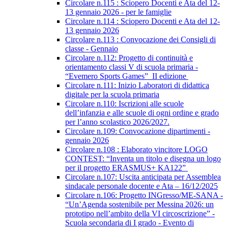
Circolare n.115 : Sciopero Docenti e Ata del 12-
13 gennaio 2026 - per le famiglie
Circolare n.114 : Sciopero Docenti e Ata del 12-
13 gennaio 2026
Circolare n.113 : Convocazione dei Consigli di
classe - Gennaio
Circolare n.112: Progetto di continuità e
orientamento classi V di scuola primaria -
“Evemero Sports Games” II edizione
Circolare n.111: Inizio Laboratori di didattica
digitale per la scuola primaria
Circolare n.110: Iscrizioni alle scuole
dell’infanzia e alle scuole di ogni ordine e grado
per l’anno scolastico 2026/2027.
Circolare n.109: Convocazione dipartimenti -
gennaio 2026
Circolare n.108 : Elaborato vincitore LOGO
CONTEST: “Inventa un titolo e disegna un logo
per il progetto ERASMUS+ KA122”
Circolare n.107: Uscita anticipata per Assemblea
sindacale personale docente e Ata – 16/12/2025
Circolare n.106: Progetto INGresso/ME-SANA -
“Un’Agenda sostenibile per Messina 2026: un
prototipo nell’ambito della VI circoscrizione” -
Scuola secondaria di I grado - Evento di