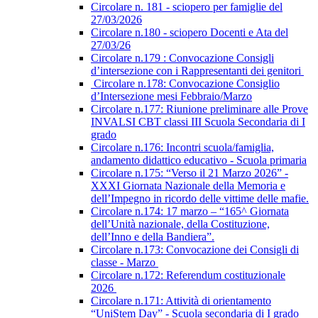
Circolare n. 181 - sciopero per famiglie del
27/03/2026
Circolare n.180 - sciopero Docenti e Ata del
27/03/26
Circolare n.179 : Convocazione Consigli
d’intersezione con i Rappresentanti dei genitori
Circolare n.178: Convocazione Consiglio
d’Intersezione mesi Febbraio/Marzo
Circolare n.177: Riunione preliminare alle Prove
INVALSI CBT classi III Scuola Secondaria di I
grado
Circolare n.176: Incontri scuola/famiglia,
andamento didattico educativo - Scuola primaria
Circolare n.175: “Verso il 21 Marzo 2026” -
XXXI Giornata Nazionale della Memoria e
dell’Impegno in ricordo delle vittime delle mafie.
Circolare n.174: 17 marzo – “165^ Giornata
dell’Unità nazionale, della Costituzione,
dell’Inno e della Bandiera”.
Circolare n.173: Convocazione dei Consigli di
classe - Marzo
Circolare n.172: Referendum costituzionale
2026
Circolare n.171: Attività di orientamento
“UniStem Day” - Scuola secondaria di I grado