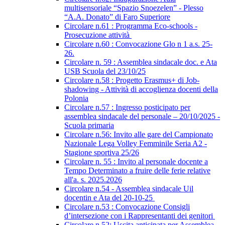
multisensoriale “Spazio Snoezelen” - Plesso
“A.A. Donato” di Faro Superiore
Circolare n.61 : Programma Eco-schools -
Prosecuzione attività
Circolare n.60 : Convocazione Glo n 1 a.s. 25-
26.
Circolare n. 59 : Assemblea sindacale doc. e Ata
USB Scuola del 23/10/25
Circolare n.58 : Progetto Erasmus+ di Job-
shadowing - Attività di accoglienza docenti della
Polonia
Circolare n.57 : Ingresso posticipato per
assemblea sindacale del personale – 20/10/2025 -
Scuola primaria
Circolare n.56: Invito alle gare del Campionato
Nazionale Lega Volley Femminile Seria A2 -
Stagione sportiva 25/26
Circolare n. 55 : Invito al personale docente a
Tempo Determinato a fruire delle ferie relative
all'a. s. 2025.2026
Circolare n.54 - Assemblea sindacale Uil
docentin e Ata del 20-10-25
Circolare n.53 : Convocazione Consigli
d’intersezione con i Rappresentanti dei genitori
Circolare n.52: Uscita anticipata per Assemblea