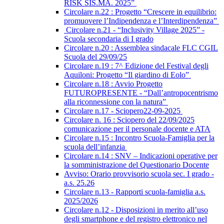
RISK SIS.MA. 2025”
Circolare n.22 : Progetto “Crescere in equilibrio:
promuovere l’Indipendenza e l’Interdipendenza”
Circolare n.21 - “Inclusivity Village 2025” -
Scuola secondaria di I grado
Circolare n.20 : Assemblea sindacale FLC CGIL
Scuola del 29/09/25
Circolare n.19 : 7^ Edizione del Festival degli
Aquiloni: Progetto “Il giardino di Eolo”
Circolare n.18 : Avvio Progetto
FUTUROPRESENTE - “Dall’antropocentrismo
alla riconnessione con la natura”
Circolare n.17 - Sciopero22-09-2025
Circolare n. 16 : Sciopero del 22/09/2025
comunicazione per il personale docente e ATA
Circolare n.15 : Incontro Scuola-Famiglia per la
scuola dell’infanzia
Circolare n.14 : SNV – Indicazioni operative per
la somministrazione del Questionario Docente
Avviso: Orario provvisorio scuola sec. I grado -
a.s. 25.26
Circolare n.13 - Rapporti scuola-famiglia a.s.
2025/2026
Circolare n.12 - Disposizioni in merito all’uso
degli smartphone e del registro elettronico nel