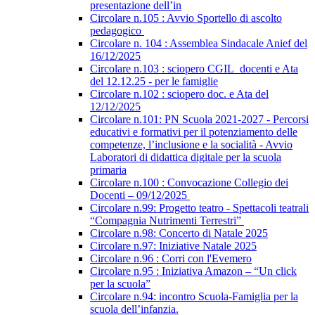
presentazione dell’in
Circolare n.105 : Avvio Sportello di ascolto
pedagogico
Circolare n. 104 : Assemblea Sindacale Anief del
16/12/2025
Circolare n.103 : sciopero CGIL_docenti e Ata
del 12.12.25 - per le famiglie
Circolare n.102 : sciopero doc. e Ata del
12/12/2025
Circolare n.101: PN Scuola 2021-2027 - Percorsi
educativi e formativi per il potenziamento delle
competenze, l’inclusione e la socialità - Avvio
Laboratori di didattica digitale per la scuola
primaria
Circolare n.100 : Convocazione Collegio dei
Docenti – 09/12/2025
Circolare n.99: Progetto teatro - Spettacoli teatrali
“Compagnia Nutrimenti Terrestri”
Circolare n.98: Concerto di Natale 2025
Circolare n.97: Iniziative Natale 2025
Circolare n.96 : Corri con l'Evemero
Circolare n.95 : Iniziativa Amazon – “Un click
per la scuola”
Circolare n.94: incontro Scuola-Famiglia per la
scuola dell’infanzia.