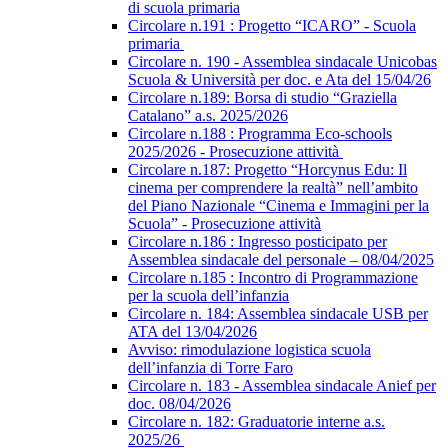
di scuola primaria
Circolare n.191 : Progetto “ICARO” - Scuola
primaria
Circolare n. 190 - Assemblea sindacale Unicobas
Scuola & Università per doc. e Ata del 15/04/26
Circolare n.189: Borsa di studio “Graziella
Catalano” a.s. 2025/2026
Circolare n.188 : Programma Eco-schools
2025/2026 - Prosecuzione attività
Circolare n.187: Progetto “Horcynus Edu: Il
cinema per comprendere la realtà” nell’ambito
del Piano Nazionale “Cinema e Immagini per la
Scuola” - Prosecuzione attività
Circolare n.186 : Ingresso posticipato per
Assemblea sindacale del personale – 08/04/2025
Circolare n.185 : Incontro di Programmazione
per la scuola dell’infanzia
Circolare n. 184: Assemblea sindacale USB per
ATA del 13/04/2026
Avviso: rimodulazione logistica scuola
dell’infanzia di Torre Faro
Circolare n. 183 - Assemblea sindacale Anief per
doc. 08/04/2026
Circolare n. 182: Graduatorie interne a.s.
2025/26