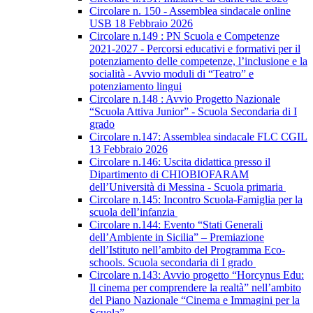
Circolare n. 150 - Assemblea sindacale online
USB 18 Febbraio 2026
Circolare n.149 : PN Scuola e Competenze
2021-2027 - Percorsi educativi e formativi per il
potenziamento delle competenze, l’inclusione e la
socialità - Avvio moduli di “Teatro” e
potenziamento lingui
Circolare n.148 : Avvio Progetto Nazionale
“Scuola Attiva Junior” - Scuola Secondaria di I
grado
Circolare n.147: Assemblea sindacale FLC CGIL
13 Febbraio 2026
Circolare n.146: Uscita didattica presso il
Dipartimento di CHIOBIOFARAM
dell’Università di Messina - Scuola primaria
Circolare n.145: Incontro Scuola-Famiglia per la
scuola dell’infanzia
Circolare n.144: Evento “Stati Generali
dell’Ambiente in Sicilia” – Premiazione
dell’Istituto nell’ambito del Programma Eco-
schools. Scuola secondaria di I grado
Circolare n.143: Avvio progetto “Horcynus Edu:
Il cinema per comprendere la realtà” nell’ambito
del Piano Nazionale “Cinema e Immagini per la
Scuola”