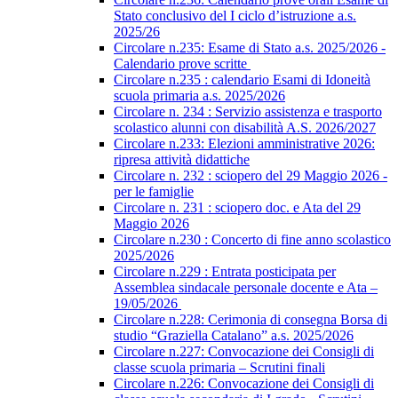
Stato conclusivo del I ciclo d’istruzione a.s.
2025/26
Circolare n.235: Esame di Stato a.s. 2025/2026 -
Calendario prove scritte
Circolare n.235 : calendario Esami di Idoneità
scuola primaria a.s. 2025/2026
Circolare n. 234 : Servizio assistenza e trasporto
scolastico alunni con disabilità A.S. 2026/2027
Circolare n.233: Elezioni amministrative 2026:
ripresa attività didattiche
Circolare n. 232 : sciopero del 29 Maggio 2026 -
per le famiglie
Circolare n. 231 : sciopero doc. e Ata del 29
Maggio 2026
Circolare n.230 : Concerto di fine anno scolastico
2025/2026
Circolare n.229 : Entrata posticipata per
Assemblea sindacale personale docente e Ata –
19/05/2026
Circolare n.228: Cerimonia di consegna Borsa di
studio “Graziella Catalano” a.s. 2025/2026
Circolare n.227: Convocazione dei Consigli di
classe scuola primaria – Scrutini finali
Circolare n.226: Convocazione dei Consigli di