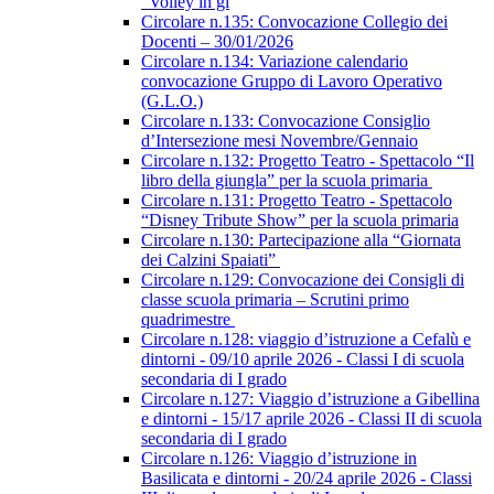
“Volley in gi
Circolare n.135: Convocazione Collegio dei
Docenti – 30/01/2026
Circolare n.134: Variazione calendario
convocazione Gruppo di Lavoro Operativo
(G.L.O.)
Circolare n.133: Convocazione Consiglio
d’Intersezione mesi Novembre/Gennaio
Circolare n.132: Progetto Teatro - Spettacolo “Il
libro della giungla” per la scuola primaria
Circolare n.131: Progetto Teatro - Spettacolo
“Disney Tribute Show” per la scuola primaria
Circolare n.130: Partecipazione alla “Giornata
dei Calzini Spaiati”
Circolare n.129: Convocazione dei Consigli di
classe scuola primaria – Scrutini primo
quadrimestre
Circolare n.128: viaggio d’istruzione a Cefalù e
dintorni - 09/10 aprile 2026 - Classi I di scuola
secondaria di I grado
Circolare n.127: Viaggio d’istruzione a Gibellina
e dintorni - 15/17 aprile 2026 - Classi II di scuola
secondaria di I grado
Circolare n.126: Viaggio d’istruzione in
Basilicata e dintorni - 20/24 aprile 2026 - Classi