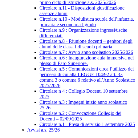
primo ciclo di istruzione a.s. 2025/2026
Circolare n.11 - Disposizioni giustificazione
assenze alunni
Circolare n.10 - Modulistica scuola dell’infanzia,
primaria e secondaria I grado
Circolare n.9 : Organizzazione ingressi/uscite
differenziati
Circolare n.8 - Riunione docenti – genitori degli
alunni delle classi I di scuola primaria
Circolare n.7 : Avvio anno scolastico 2025/2026
Circolare n.6 : Inaugurazione aula immersiva nel
plesso di Faro Superiore.
Circolare n.5 : Comunicazioni circa l’utilizzo dei
permessi di cui alla LEGGE 104/92 art. 33
comma 3 o comma 6 relativo all’Anno Scolastico
2025/2026
Circolare n 4 : Collegio Docenti 10 settembre
2025
Circolare n.3 : Impegni inizio anno scolastico
25.26
Circolare n.2 : Convocazione Collegio dei
Docenti – 02/09/2025
Circolare n.1 - Presa di servizio 1 settembre 2025
Avvisi a.s. 25/26