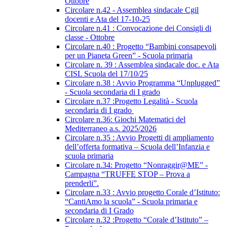
Ottobre
Circolare n.42 - Assemblea sindacale Cgil
docenti e Ata del 17-10-25
Circolare n.41 : Convocazione dei Consigli di
classe - Ottobre
Circolare n.40 : Progetto “Bambini consapevoli
per un Pianeta Green” - Scuola primaria
Circolare n. 39 : Assemblea sindacale doc. e Ata
CISL Scuola del 17/10/25
Circolare n.38 : Avvio Programma “Unplugged”
- Scuola secondaria di I grado
Circolare n.37 :Progetto Legalità - Scuola
secondaria di I grado
Circolare n.36: Giochi Matematici del
Mediterraneo a.s. 2025/2026
Circolare n.35 : Avvio Progetti di ampliamento
dell’offerta formativa – Scuola dell’Infanzia e
scuola primaria
Circolare n.34: Progetto “Nonraggir@ME” -
Campagna “TRUFFE STOP – Prova a
prenderli”.
Circolare n.33 : Avvio progetto Corale d’Istituto:
“CantiAmo la scuola” - Scuola primaria e
secondaria di I Grado
Circolare n.32 :Progetto “Corale d’Istituto” –