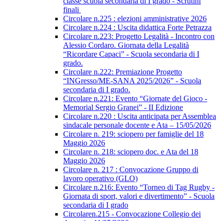
classe scuola secondaria di I grado - Scrutini
finali
Circolare n.225 : elezioni amministrative 2026
Circolare n.224 : Uscita didattica Forte Petrazza
Circolare n.223: Progetto Legalità - Incontro con
Alessio Cordaro. Giornata della Legalità
“Ricordare Capaci” - Scuola secondaria di I
grado.
Circolare n.222: Premiazione Progetto
“INGresso/ME-SANA 2025/2026” - Scuola
secondaria di I grado.
Circolare n.221: Evento “Giornate del Gioco -
Memorial Sergio Granei” - II Edizione
Circolare n.220 : Uscita anticipata per Assemblea
sindacale personale docente e Ata – 15/05/2026
Circolare n. 219: sciopero per famiglie del 18
Maggio 2026
Circolare n. 218: sciopero doc. e Ata del 18
Maggio 2026
Circolare n. 217 : Convocazione Gruppo di
lavoro operativo (GLO)
Circolare n.216: Evento “Torneo di Tag Rugby -
Giornata di sport, valori e divertimento” - Scuola
secondaria di I grado
Circolaren.215 - Convocazione Collegio dei