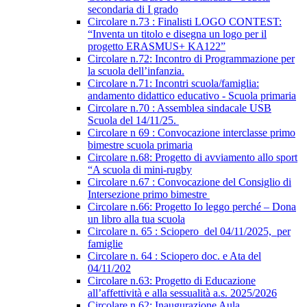
secondaria di I grado
Circolare n.73 : Finalisti LOGO CONTEST:
“Inventa un titolo e disegna un logo per il
progetto ERASMUS+ KA122”
Circolare n.72: Incontro di Programmazione per
la scuola dell’infanzia.
Circolare n.71: Incontri scuola/famiglia:
andamento didattico educativo - Scuola primaria
Circolare n.70 : Assemblea sindacale USB
Scuola del 14/11/25.
Circolare n 69 : Convocazione interclasse primo
bimestre scuola primaria
Circolare n.68: Progetto di avviamento allo sport
“A scuola di mini-rugby
Circolare n.67 : Convocazione del Consiglio di
Intersezione primo bimestre
Circolare n.66: Progetto Io leggo perché – Dona
un libro alla tua scuola
Circolare n. 65 : Sciopero del 04/11/2025, per
famiglie
Circolare n. 64 : Sciopero doc. e Ata del
04/11/202
Circolare n.63: Progetto di Educazione
all’affettività e alla sessualità a.s. 2025/2026
Circolare n.62: Inaugurazione Aula