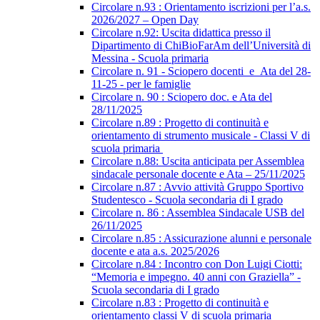
Circolare n.93 : Orientamento iscrizioni per l’a.s.
2026/2027 – Open Day
Circolare n.92: Uscita didattica presso il
Dipartimento di ChiBioFarAm dell’Università di
Messina - Scuola primaria
Circolare n. 91 - Sciopero docenti_e_Ata del 28-
11-25 - per le famiglie
Circolare n. 90 : Sciopero doc. e Ata del
28/11/2025
Circolare n.89 : Progetto di continuità e
orientamento di strumento musicale - Classi V di
scuola primaria
Circolare n.88: Uscita anticipata per Assemblea
sindacale personale docente e Ata – 25/11/2025
Circolare n.87 : Avvio attività Gruppo Sportivo
Studentesco - Scuola secondaria di I grado
Circolare n. 86 : Assemblea Sindacale USB del
26/11/2025
Circolare n.85 : Assicurazione alunni e personale
docente e ata a.s. 2025/2026
Circolare n.84 : Incontro con Don Luigi Ciotti:
“Memoria e impegno. 40 anni con Graziella” -
Scuola secondaria di I grado
Circolare n.83 : Progetto di continuità e
orientamento classi V di scuola primaria