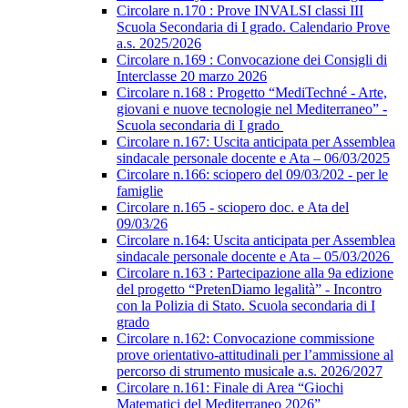
Circolare n.170 : Prove INVALSI classi III
Scuola Secondaria di I grado. Calendario Prove
a.s. 2025/2026
Circolare n.169 : Convocazione dei Consigli di
Interclasse 20 marzo 2026
Circolare n.168 : Progetto “MediTechné - Arte,
giovani e nuove tecnologie nel Mediterraneo” -
Scuola secondaria di I grado
Circolare n.167: Uscita anticipata per Assemblea
sindacale personale docente e Ata – 06/03/2025
Circolare n.166: sciopero del 09/03/202 - per le
famiglie
Circolare n.165 - sciopero doc. e Ata del
09/03/26
Circolare n.164: Uscita anticipata per Assemblea
sindacale personale docente e Ata – 05/03/2026
Circolare n.163 : Partecipazione alla 9a edizione
del progetto “PretenDiamo legalità” - Incontro
con la Polizia di Stato. Scuola secondaria di I
grado
Circolare n.162: Convocazione commissione
prove orientativo-attitudinali per l’ammissione al
percorso di strumento musicale a.s. 2026/2027
Circolare n.161: Finale di Area “Giochi
Matematici del Mediterraneo 2026”