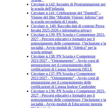
Circolare n.142: Incontro di Programmazione per
la scuola dell’infanzia
Circolare n.141: Celebrazione del “Dantedì” -
Visione del film “Mirabile Visione: Inferno” per
la scuola secondaria di I grado.
Circolare n. 140: Raccolta dati di contesto Prova
Invalsi 2025-2026 e informativa privacy
Circolare n.139: PN Scuola e Competenze 2021-
2027 - Percorsi educativi e formativi per il
potenziamento delle competenze, l’inclusione e la
socialità - Avvio moduli di “Atletica” per la
scuola primari
Circolare n.138: PN Scuola e Competenze
2021/2027 - “Orientamento” - Avvio corsi di
preparazione per il conseguimento delle
certificazioni di Lingua Spagnola DELE
Circolare n.137: PN Scuola e Competenze
2021/2027 - “Orientamento” - Avvio corsi di
preparazione per il conseguimento delle
certificazioni di Lingua Inglese Cambridge
Circolare n.136: PN Scuola e Competenze 2021-
2027 - Percorsi educativi e formativi per il
potenziamento delle competenze, l’inclusione e la
socialità - Avvio moduli di Educazione motoria