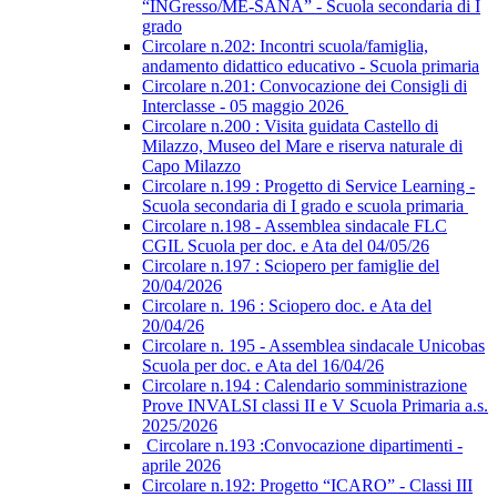
“INGresso/ME-SANA” - Scuola secondaria di I
grado
Circolare n.202: Incontri scuola/famiglia,
andamento didattico educativo - Scuola primaria
Circolare n.201: Convocazione dei Consigli di
Interclasse - 05 maggio 2026
Circolare n.200 : Visita guidata Castello di
Milazzo, Museo del Mare e riserva naturale di
Capo Milazzo
Circolare n.199 : Progetto di Service Learning -
Scuola secondaria di I grado e scuola primaria
Circolare n.198 - Assemblea sindacale FLC
CGIL Scuola per doc. e Ata del 04/05/26
Circolare n.197 : Sciopero per famiglie del
20/04/2026
Circolare n. 196 : Sciopero doc. e Ata del
20/04/26
Circolare n. 195 - Assemblea sindacale Unicobas
Scuola per doc. e Ata del 16/04/26
Circolare n.194 : Calendario somministrazione
Prove INVALSI classi II e V Scuola Primaria a.s.
2025/2026
Circolare n.193 :Convocazione dipartimenti -
aprile 2026
Circolare n.192: Progetto “ICARO” - Classi III