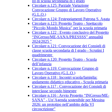
III di scuola secondaria di I grado
Circolare n.125: Parziale Variazione
Convocazione Gruppo di Lavoro Operativo
(G.L.O.)
Circolare n.124: Festeggiamenti Patrona S. Agata
Circolare n.123: Progetto Teatro - Spettacolo
“Piccolo Mondo Musica” per la scuola primaria
Circolare n.122 : Evento conclusivo del Progetto
“INGresso/ME-SANA/PRESSSS” annualità
2024/2025 ”
Circolare n.121: Convocazione dei Consigli di
classe scuola secondaria di I grado - Scrutini I
quadrimestre
Circolare n.120: Progetto Teatro - Scuola
dell’infanzia
Circolare n.119: Convocazione Gruppo di
Lavoro Operativo (G.L.O.)
Circolare n.118 : Incontri scuola/famiglia:
andamento didattico educativo - Scuola primaria
Circolare n.117 : Convocazione dei Consigli di
interclasse secondo bimestre
Circolare n.116 : Avvio Progetto “INGresso/ME-
SANA” - Un’Agenda sostenibile per Messina
2026: un prototipo nell’ambito della VI
circoscrizione”