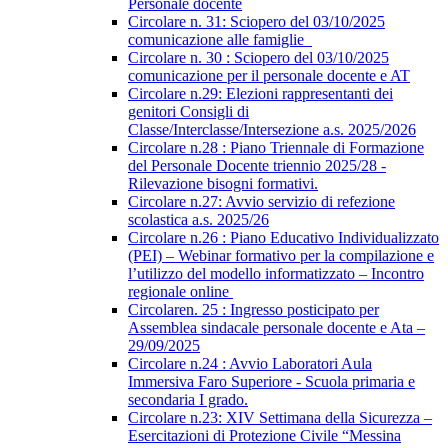
Personale docente
Circolare n. 31: Sciopero del 03/10/2025
comunicazione alle famiglie
Circolare n. 30 : Sciopero del 03/10/2025
comunicazione per il personale docente e AT
Circolare n.29: Elezioni rappresentanti dei
genitori Consigli di
Classe/Interclasse/Intersezione a.s. 2025/2026
Circolare n.28 : Piano Triennale di Formazione
del Personale Docente triennio 2025/28 -
Rilevazione bisogni formativi.
Circolare n.27: Avvio servizio di refezione
scolastica a.s. 2025/26
Circolare n.26 : Piano Educativo Individualizzato
(PEI) – Webinar formativo per la compilazione e
l’utilizzo del modello informatizzato – Incontro
regionale online
Circolaren. 25 : Ingresso posticipato per
Assemblea sindacale personale docente e Ata –
29/09/2025
Circolare n.24 : Avvio Laboratori Aula
Immersiva Faro Superiore - Scuola primaria e
secondaria I grado.
Circolare n.23: XIV Settimana della Sicurezza –
Esercitazioni di Protezione Civile “Messina