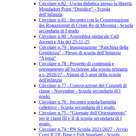
Circolare n.82 : Uscita didattica presso la libreria
Mondadori Point “Doralice” - Scuola
dell’infanzia
Circolare n.81 : Incontro con la Congregazione
dei Rogazionisti di Cristo Re di Messina - Scuola
secondaria di I grado
Circolare n.80 : Assemblea sindacale Cgil
docenti e Ata del 25-11-25
Circolare n.79 : Inaugurazione “Panchina della
Gentilezza” - Plesso di scuola dell’Infanzia
“Ajossa"
Circolare n.78 : Progetto di continuità e
orientamento all’iscrizione alla scuola primaria
a.s. 2026/27 - Alunni di 5 anni della scuola
dell'infanzia
Circolare n.77 : Convocazione dei Consigli di
classe - Novembre - Scuola secondaria di I
grado
Circolare n.76 : Incontro scuola/famiglia
collettivo - Scuola secondaria di I grado
Circolare n.75 : “Giornate dell’Orientamento”
per le classi III e II di scuola secondaria di I
grado.
Circolare n.74 : PN Scuola 2021/2027 - Avvio
Corsi ICDL Base e Full Standard - Scuola