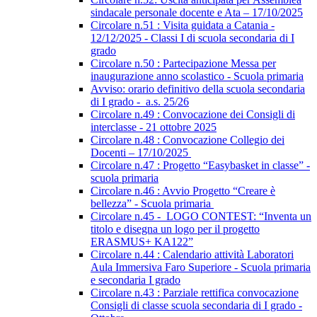
sindacale personale docente e Ata – 17/10/2025
Circolare n.51 : Visita guidata a Catania -
12/12/2025 - Classi I di scuola secondaria di I
grado
Circolare n.50 : Partecipazione Messa per
inaugurazione anno scolastico - Scuola primaria
Avviso: orario definitivo della scuola secondaria
di I grado - a.s. 25/26
Circolare n.49 : Convocazione dei Consigli di
interclasse - 21 ottobre 2025
Circolare n.48 : Convocazione Collegio dei
Docenti – 17/10/2025
Circolare n.47 : Progetto “Easybasket in classe” -
scuola primaria
Circolare n.46 : Avvio Progetto “Creare è
bellezza” - Scuola primaria
Circolare n.45 - LOGO CONTEST: “Inventa un
titolo e disegna un logo per il progetto
ERASMUS+ KA122”
Circolare n.44 : Calendario attività Laboratori
Aula Immersiva Faro Superiore - Scuola primaria
e secondaria I grado
Circolare n.43 : Parziale rettifica convocazione
Consigli di classe scuola secondaria di I grado -