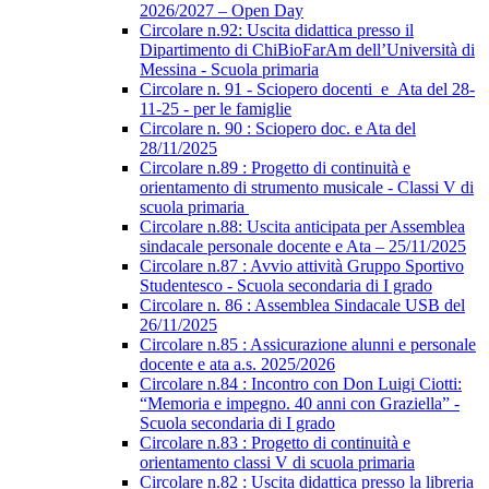
2026/2027 – Open Day
Circolare n.92: Uscita didattica presso il
Dipartimento di ChiBioFarAm dell’Università di
Messina - Scuola primaria
Circolare n. 91 - Sciopero docenti_e_Ata del 28-
11-25 - per le famiglie
Circolare n. 90 : Sciopero doc. e Ata del
28/11/2025
Circolare n.89 : Progetto di continuità e
orientamento di strumento musicale - Classi V di
scuola primaria
Circolare n.88: Uscita anticipata per Assemblea
sindacale personale docente e Ata – 25/11/2025
Circolare n.87 : Avvio attività Gruppo Sportivo
Studentesco - Scuola secondaria di I grado
Circolare n. 86 : Assemblea Sindacale USB del
26/11/2025
Circolare n.85 : Assicurazione alunni e personale
docente e ata a.s. 2025/2026
Circolare n.84 : Incontro con Don Luigi Ciotti:
“Memoria e impegno. 40 anni con Graziella” -
Scuola secondaria di I grado
Circolare n.83 : Progetto di continuità e
orientamento classi V di scuola primaria
Circolare n.82 : Uscita didattica presso la libreria