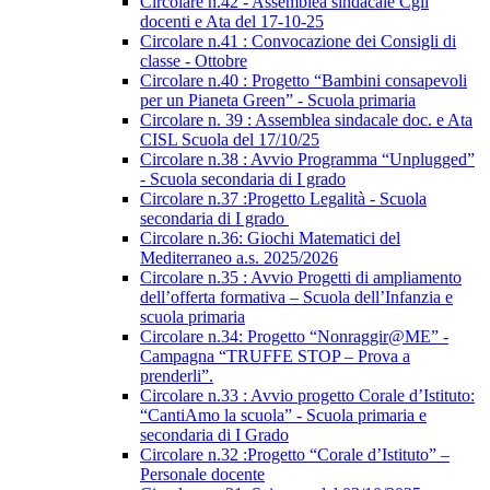
Circolare n.42 - Assemblea sindacale Cgil
docenti e Ata del 17-10-25
Circolare n.41 : Convocazione dei Consigli di
classe - Ottobre
Circolare n.40 : Progetto “Bambini consapevoli
per un Pianeta Green” - Scuola primaria
Circolare n. 39 : Assemblea sindacale doc. e Ata
CISL Scuola del 17/10/25
Circolare n.38 : Avvio Programma “Unplugged”
- Scuola secondaria di I grado
Circolare n.37 :Progetto Legalità - Scuola
secondaria di I grado
Circolare n.36: Giochi Matematici del
Mediterraneo a.s. 2025/2026
Circolare n.35 : Avvio Progetti di ampliamento
dell’offerta formativa – Scuola dell’Infanzia e
scuola primaria
Circolare n.34: Progetto “Nonraggir@ME” -
Campagna “TRUFFE STOP – Prova a
prenderli”.
Circolare n.33 : Avvio progetto Corale d’Istituto:
“CantiAmo la scuola” - Scuola primaria e
secondaria di I Grado
Circolare n.32 :Progetto “Corale d’Istituto” –
Personale docente