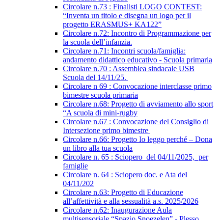
Circolare n.73 : Finalisti LOGO CONTEST:
“Inventa un titolo e disegna un logo per il
progetto ERASMUS+ KA122”
Circolare n.72: Incontro di Programmazione per
la scuola dell’infanzia.
Circolare n.71: Incontri scuola/famiglia:
andamento didattico educativo - Scuola primaria
Circolare n.70 : Assemblea sindacale USB
Scuola del 14/11/25.
Circolare n 69 : Convocazione interclasse primo
bimestre scuola primaria
Circolare n.68: Progetto di avviamento allo sport
“A scuola di mini-rugby
Circolare n.67 : Convocazione del Consiglio di
Intersezione primo bimestre
Circolare n.66: Progetto Io leggo perché – Dona
un libro alla tua scuola
Circolare n. 65 : Sciopero del 04/11/2025, per
famiglie
Circolare n. 64 : Sciopero doc. e Ata del
04/11/202
Circolare n.63: Progetto di Educazione
all’affettività e alla sessualità a.s. 2025/2026
Circolare n.62: Inaugurazione Aula
multisensoriale “Spazio Snoezelen” - Plesso