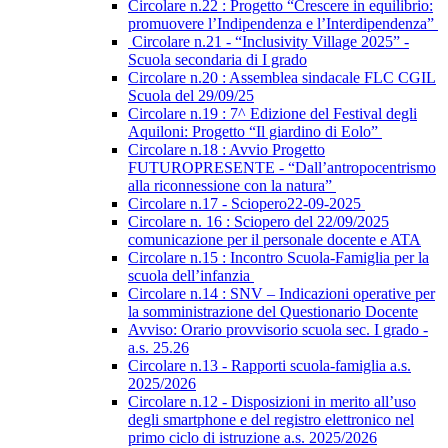
Circolare n.22 : Progetto “Crescere in equilibrio:
promuovere l’Indipendenza e l’Interdipendenza”
Circolare n.21 - “Inclusivity Village 2025” -
Scuola secondaria di I grado
Circolare n.20 : Assemblea sindacale FLC CGIL
Scuola del 29/09/25
Circolare n.19 : 7^ Edizione del Festival degli
Aquiloni: Progetto “Il giardino di Eolo”
Circolare n.18 : Avvio Progetto
FUTUROPRESENTE - “Dall’antropocentrismo
alla riconnessione con la natura”
Circolare n.17 - Sciopero22-09-2025
Circolare n. 16 : Sciopero del 22/09/2025
comunicazione per il personale docente e ATA
Circolare n.15 : Incontro Scuola-Famiglia per la
scuola dell’infanzia
Circolare n.14 : SNV – Indicazioni operative per
la somministrazione del Questionario Docente
Avviso: Orario provvisorio scuola sec. I grado -
a.s. 25.26
Circolare n.13 - Rapporti scuola-famiglia a.s.
2025/2026
Circolare n.12 - Disposizioni in merito all’uso
degli smartphone e del registro elettronico nel
primo ciclo di istruzione a.s. 2025/2026