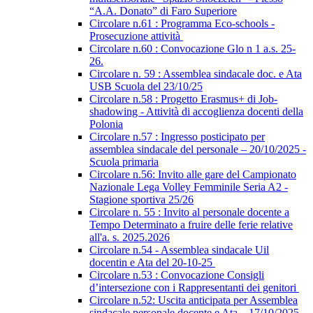
“A.A. Donato” di Faro Superiore
Circolare n.61 : Programma Eco-schools -
Prosecuzione attività
Circolare n.60 : Convocazione Glo n 1 a.s. 25-
26.
Circolare n. 59 : Assemblea sindacale doc. e Ata
USB Scuola del 23/10/25
Circolare n.58 : Progetto Erasmus+ di Job-
shadowing - Attività di accoglienza docenti della
Polonia
Circolare n.57 : Ingresso posticipato per
assemblea sindacale del personale – 20/10/2025 -
Scuola primaria
Circolare n.56: Invito alle gare del Campionato
Nazionale Lega Volley Femminile Seria A2 -
Stagione sportiva 25/26
Circolare n. 55 : Invito al personale docente a
Tempo Determinato a fruire delle ferie relative
all'a. s. 2025.2026
Circolare n.54 - Assemblea sindacale Uil
docentin e Ata del 20-10-25
Circolare n.53 : Convocazione Consigli
d’intersezione con i Rappresentanti dei genitori
Circolare n.52: Uscita anticipata per Assemblea
sindacale personale docente e Ata – 17/10/2025