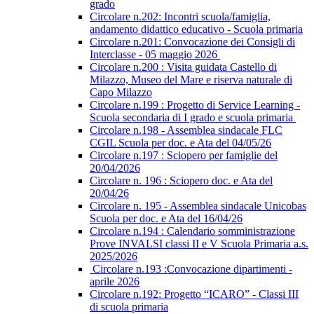
grado
Circolare n.202: Incontri scuola/famiglia,
andamento didattico educativo - Scuola primaria
Circolare n.201: Convocazione dei Consigli di
Interclasse - 05 maggio 2026
Circolare n.200 : Visita guidata Castello di
Milazzo, Museo del Mare e riserva naturale di
Capo Milazzo
Circolare n.199 : Progetto di Service Learning -
Scuola secondaria di I grado e scuola primaria
Circolare n.198 - Assemblea sindacale FLC
CGIL Scuola per doc. e Ata del 04/05/26
Circolare n.197 : Sciopero per famiglie del
20/04/2026
Circolare n. 196 : Sciopero doc. e Ata del
20/04/26
Circolare n. 195 - Assemblea sindacale Unicobas
Scuola per doc. e Ata del 16/04/26
Circolare n.194 : Calendario somministrazione
Prove INVALSI classi II e V Scuola Primaria a.s.
2025/2026
Circolare n.193 :Convocazione dipartimenti -
aprile 2026
Circolare n.192: Progetto “ICARO” - Classi III
di scuola primaria