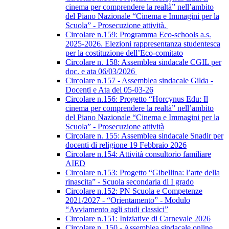
cinema per comprendere la realtà” nell’ambito
del Piano Nazionale “Cinema e Immagini per la
Scuola” - Prosecuzione attività.
Circolare n.159: Programma Eco-schools a.s.
2025-2026. Elezioni rappresentanza studentesca
per la costituzione dell’Eco-comitato
Circolare n. 158: Assemblea sindacale CGIL per
doc. e ata 06/03/2026
Circolare n.157 - Assemblea sindacale Gilda -
Docenti e Ata del 05-03-26
Circolare n.156: Progetto “Horcynus Edu: Il
cinema per comprendere la realtà” nell’ambito
del Piano Nazionale “Cinema e Immagini per la
Scuola” - Prosecuzione attività
Circolare n. 155: Assemblea sindacale Snadir per
docenti di religione 19 Febbraio 2026
Circolare n.154: Attività consultorio familiare
AIED
Circolare n.153: Progetto “Gibellina: l’arte della
rinascita” - Scuola secondaria di I grado
Circolare n.152: PN Scuola e Competenze
2021/2027 - “Orientamento” - Modulo
“Avviamento agli studi classici”
Circolare n.151: Iniziative di Carnevale 2026
Circolare n. 150 - Assemblea sindacale online