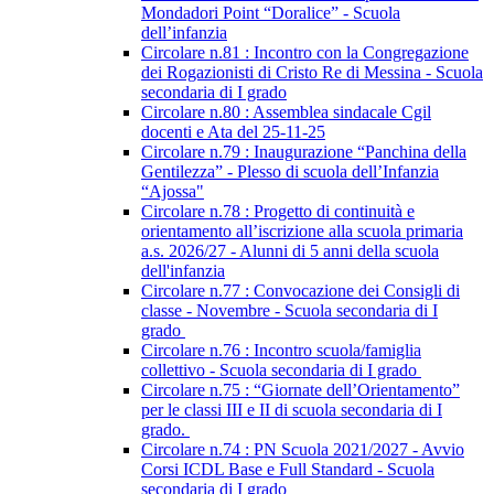
Mondadori Point “Doralice” - Scuola
dell’infanzia
Circolare n.81 : Incontro con la Congregazione
dei Rogazionisti di Cristo Re di Messina - Scuola
secondaria di I grado
Circolare n.80 : Assemblea sindacale Cgil
docenti e Ata del 25-11-25
Circolare n.79 : Inaugurazione “Panchina della
Gentilezza” - Plesso di scuola dell’Infanzia
“Ajossa"
Circolare n.78 : Progetto di continuità e
orientamento all’iscrizione alla scuola primaria
a.s. 2026/27 - Alunni di 5 anni della scuola
dell'infanzia
Circolare n.77 : Convocazione dei Consigli di
classe - Novembre - Scuola secondaria di I
grado
Circolare n.76 : Incontro scuola/famiglia
collettivo - Scuola secondaria di I grado
Circolare n.75 : “Giornate dell’Orientamento”
per le classi III e II di scuola secondaria di I
grado.
Circolare n.74 : PN Scuola 2021/2027 - Avvio
Corsi ICDL Base e Full Standard - Scuola
secondaria di I grado