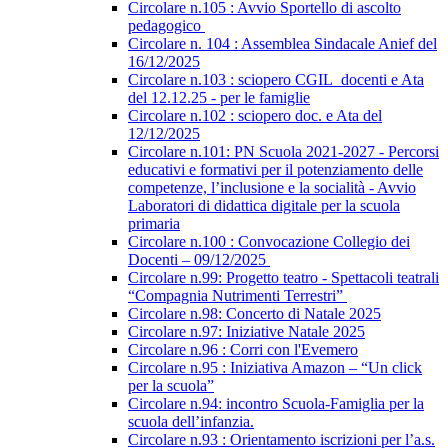
Circolare n.105 : Avvio Sportello di ascolto
pedagogico
Circolare n. 104 : Assemblea Sindacale Anief del
16/12/2025
Circolare n.103 : sciopero CGIL_docenti e Ata
del 12.12.25 - per le famiglie
Circolare n.102 : sciopero doc. e Ata del
12/12/2025
Circolare n.101: PN Scuola 2021-2027 - Percorsi
educativi e formativi per il potenziamento delle
competenze, l’inclusione e la socialità - Avvio
Laboratori di didattica digitale per la scuola
primaria
Circolare n.100 : Convocazione Collegio dei
Docenti – 09/12/2025
Circolare n.99: Progetto teatro - Spettacoli teatrali
“Compagnia Nutrimenti Terrestri”
Circolare n.98: Concerto di Natale 2025
Circolare n.97: Iniziative Natale 2025
Circolare n.96 : Corri con l'Evemero
Circolare n.95 : Iniziativa Amazon – “Un click
per la scuola”
Circolare n.94: incontro Scuola-Famiglia per la
scuola dell’infanzia.
Circolare n.93 : Orientamento iscrizioni per l’a.s.