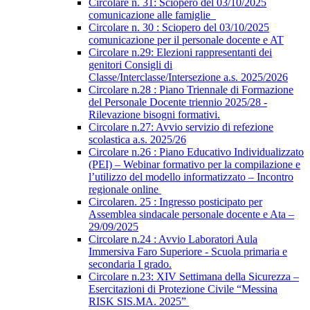
Circolare n. 31: Sciopero del 03/10/2025
comunicazione alle famiglie
Circolare n. 30 : Sciopero del 03/10/2025
comunicazione per il personale docente e AT
Circolare n.29: Elezioni rappresentanti dei
genitori Consigli di
Classe/Interclasse/Intersezione a.s. 2025/2026
Circolare n.28 : Piano Triennale di Formazione
del Personale Docente triennio 2025/28 -
Rilevazione bisogni formativi.
Circolare n.27: Avvio servizio di refezione
scolastica a.s. 2025/26
Circolare n.26 : Piano Educativo Individualizzato
(PEI) – Webinar formativo per la compilazione e
l’utilizzo del modello informatizzato – Incontro
regionale online
Circolaren. 25 : Ingresso posticipato per
Assemblea sindacale personale docente e Ata –
29/09/2025
Circolare n.24 : Avvio Laboratori Aula
Immersiva Faro Superiore - Scuola primaria e
secondaria I grado.
Circolare n.23: XIV Settimana della Sicurezza –
Esercitazioni di Protezione Civile “Messina
RISK SIS.MA. 2025”