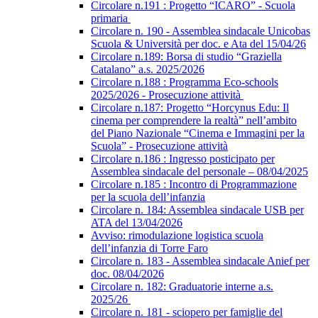
Circolare n.191 : Progetto “ICARO” - Scuola
primaria
Circolare n. 190 - Assemblea sindacale Unicobas
Scuola & Università per doc. e Ata del 15/04/26
Circolare n.189: Borsa di studio “Graziella
Catalano” a.s. 2025/2026
Circolare n.188 : Programma Eco-schools
2025/2026 - Prosecuzione attività
Circolare n.187: Progetto “Horcynus Edu: Il
cinema per comprendere la realtà” nell’ambito
del Piano Nazionale “Cinema e Immagini per la
Scuola” - Prosecuzione attività
Circolare n.186 : Ingresso posticipato per
Assemblea sindacale del personale – 08/04/2025
Circolare n.185 : Incontro di Programmazione
per la scuola dell’infanzia
Circolare n. 184: Assemblea sindacale USB per
ATA del 13/04/2026
Avviso: rimodulazione logistica scuola
dell’infanzia di Torre Faro
Circolare n. 183 - Assemblea sindacale Anief per
doc. 08/04/2026
Circolare n. 182: Graduatorie interne a.s.
2025/26
Circolare n. 181 - sciopero per famiglie del