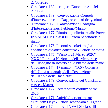
27/03/2026
Circolare n.180 - sciopero Docenti e Ata del
27/03/26
Circolare n.179 : Convocazione Consigli
d’intersezione con i Rappresentanti dei genitori
Circolare n.178: Convocazione Consiglio
d’Intersezione mesi Febbraio/Marzo
Circolare n.177: Riunione preliminare alle Prove
INVALSI CBT classi III Scuola Secondaria di I
grado
Circolare n.176: Incontri scuola/famiglia,
andamento didattico educativo - Scuola primaria
Circolare n.175: “Verso il 21 Marzo 2026” -
XXXI Giornata Nazionale della Memoria e
dell’Impegno in ricordo delle vittime delle mafie.
Circolare n.174: 17 marzo – “165^ Giornata
dell’Unità nazionale, della Costituzione,
dell’Inno e della Bandiera”.
Circolare n.173: Convocazione dei Consigli di
classe - Marzo
Circolare n.172: Referendum costituzionale
2026
Circolare n.171: Attività di orientamento
“UniStem Day” - Scuola secondaria di I grado
Circolare n.170 : Prove INVALSI classi III