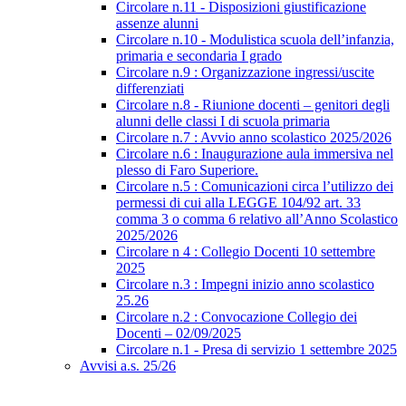
Circolare n.11 - Disposizioni giustificazione
assenze alunni
Circolare n.10 - Modulistica scuola dell’infanzia,
primaria e secondaria I grado
Circolare n.9 : Organizzazione ingressi/uscite
differenziati
Circolare n.8 - Riunione docenti – genitori degli
alunni delle classi I di scuola primaria
Circolare n.7 : Avvio anno scolastico 2025/2026
Circolare n.6 : Inaugurazione aula immersiva nel
plesso di Faro Superiore.
Circolare n.5 : Comunicazioni circa l’utilizzo dei
permessi di cui alla LEGGE 104/92 art. 33
comma 3 o comma 6 relativo all’Anno Scolastico
2025/2026
Circolare n 4 : Collegio Docenti 10 settembre
2025
Circolare n.3 : Impegni inizio anno scolastico
25.26
Circolare n.2 : Convocazione Collegio dei
Docenti – 02/09/2025
Circolare n.1 - Presa di servizio 1 settembre 2025
Avvisi a.s. 25/26