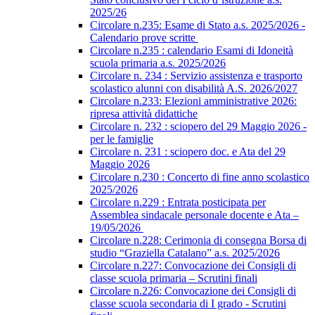
2025/26
Circolare n.235: Esame di Stato a.s. 2025/2026 -
Calendario prove scritte
Circolare n.235 : calendario Esami di Idoneità
scuola primaria a.s. 2025/2026
Circolare n. 234 : Servizio assistenza e trasporto
scolastico alunni con disabilità A.S. 2026/2027
Circolare n.233: Elezioni amministrative 2026:
ripresa attività didattiche
Circolare n. 232 : sciopero del 29 Maggio 2026 -
per le famiglie
Circolare n. 231 : sciopero doc. e Ata del 29
Maggio 2026
Circolare n.230 : Concerto di fine anno scolastico
2025/2026
Circolare n.229 : Entrata posticipata per
Assemblea sindacale personale docente e Ata –
19/05/2026
Circolare n.228: Cerimonia di consegna Borsa di
studio “Graziella Catalano” a.s. 2025/2026
Circolare n.227: Convocazione dei Consigli di
classe scuola primaria – Scrutini finali
Circolare n.226: Convocazione dei Consigli di
classe scuola secondaria di I grado - Scrutini