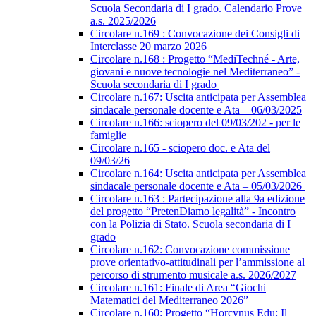
Scuola Secondaria di I grado. Calendario Prove
a.s. 2025/2026
Circolare n.169 : Convocazione dei Consigli di
Interclasse 20 marzo 2026
Circolare n.168 : Progetto “MediTechné - Arte,
giovani e nuove tecnologie nel Mediterraneo” -
Scuola secondaria di I grado
Circolare n.167: Uscita anticipata per Assemblea
sindacale personale docente e Ata – 06/03/2025
Circolare n.166: sciopero del 09/03/202 - per le
famiglie
Circolare n.165 - sciopero doc. e Ata del
09/03/26
Circolare n.164: Uscita anticipata per Assemblea
sindacale personale docente e Ata – 05/03/2026
Circolare n.163 : Partecipazione alla 9a edizione
del progetto “PretenDiamo legalità” - Incontro
con la Polizia di Stato. Scuola secondaria di I
grado
Circolare n.162: Convocazione commissione
prove orientativo-attitudinali per l’ammissione al
percorso di strumento musicale a.s. 2026/2027
Circolare n.161: Finale di Area “Giochi
Matematici del Mediterraneo 2026”
Circolare n.160: Progetto “Horcynus Edu: Il