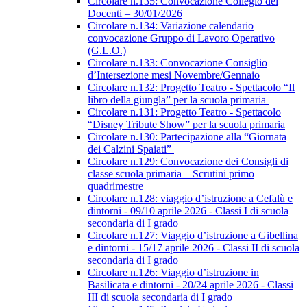
Circolare n.135: Convocazione Collegio dei
Docenti – 30/01/2026
Circolare n.134: Variazione calendario
convocazione Gruppo di Lavoro Operativo
(G.L.O.)
Circolare n.133: Convocazione Consiglio
d’Intersezione mesi Novembre/Gennaio
Circolare n.132: Progetto Teatro - Spettacolo “Il
libro della giungla” per la scuola primaria
Circolare n.131: Progetto Teatro - Spettacolo
“Disney Tribute Show” per la scuola primaria
Circolare n.130: Partecipazione alla “Giornata
dei Calzini Spaiati”
Circolare n.129: Convocazione dei Consigli di
classe scuola primaria – Scrutini primo
quadrimestre
Circolare n.128: viaggio d’istruzione a Cefalù e
dintorni - 09/10 aprile 2026 - Classi I di scuola
secondaria di I grado
Circolare n.127: Viaggio d’istruzione a Gibellina
e dintorni - 15/17 aprile 2026 - Classi II di scuola
secondaria di I grado
Circolare n.126: Viaggio d’istruzione in
Basilicata e dintorni - 20/24 aprile 2026 - Classi
III di scuola secondaria di I grado