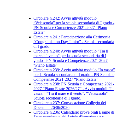
Circolare n.242: Avvio attività modulo
“Velascuola” per la scuola secondaria di I grado -
PN Scuola e Competenze 2021-2027 “Piano
Estate”
Circolare n.241: Partecipazione alla Cerimonia
“Congratulation Day Junior” - Scuola secondaria
di I grado.
Circolare n.240: Avvio attività modulo “Tra il
mare e il vento” per la scuola secondaria di I
grado - PN Scuola e Competenze 2021-2027
“Piano Estate”
Circolare n.239: Avvio attività modulo “In vasca”
per la Scuola secondaria di I grado - PN Scuola e
Competenze 2021-2027 “Piano Estate”
Circolare n.238: PN Scuola e Competenze 2021-
2027 “Piano Estate 2026/27” - Avvio moduli “In
vasca”, “Tra il mare e il vento”, “Velascuola” -
Scuola secondaria di I grado.
Circolare n.237: Convocazione Collegio dei
Docenti – 26/06/2026
Circolare n.236: Calendario prove orali Esame di
Stato conclusivo del I ciclo d’istruzione a.s.