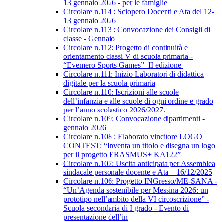
13 gennaio 2026 - per le famiglie
Circolare n.114 : Sciopero Docenti e Ata del 12-
13 gennaio 2026
Circolare n.113 : Convocazione dei Consigli di
classe - Gennaio
Circolare n.112: Progetto di continuità e
orientamento classi V di scuola primaria -
“Evemero Sports Games” II edizione
Circolare n.111: Inizio Laboratori di didattica
digitale per la scuola primaria
Circolare n.110: Iscrizioni alle scuole
dell’infanzia e alle scuole di ogni ordine e grado
per l’anno scolastico 2026/2027.
Circolare n.109: Convocazione dipartimenti -
gennaio 2026
Circolare n.108 : Elaborato vincitore LOGO
CONTEST: “Inventa un titolo e disegna un logo
per il progetto ERASMUS+ KA122”
Circolare n.107: Uscita anticipata per Assemblea
sindacale personale docente e Ata – 16/12/2025
Circolare n.106: Progetto INGresso/ME-SANA -
“Un’Agenda sostenibile per Messina 2026: un
prototipo nell’ambito della VI circoscrizione” -
Scuola secondaria di I grado - Evento di
presentazione dell’in