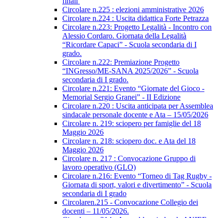
finali
Circolare n.225 : elezioni amministrative 2026
Circolare n.224 : Uscita didattica Forte Petrazza
Circolare n.223: Progetto Legalità - Incontro con
Alessio Cordaro. Giornata della Legalità
“Ricordare Capaci” - Scuola secondaria di I
grado.
Circolare n.222: Premiazione Progetto
“INGresso/ME-SANA 2025/2026” - Scuola
secondaria di I grado.
Circolare n.221: Evento “Giornate del Gioco -
Memorial Sergio Granei” - II Edizione
Circolare n.220 : Uscita anticipata per Assemblea
sindacale personale docente e Ata – 15/05/2026
Circolare n. 219: sciopero per famiglie del 18
Maggio 2026
Circolare n. 218: sciopero doc. e Ata del 18
Maggio 2026
Circolare n. 217 : Convocazione Gruppo di
lavoro operativo (GLO)
Circolare n.216: Evento “Torneo di Tag Rugby -
Giornata di sport, valori e divertimento” - Scuola
secondaria di I grado
Circolaren.215 - Convocazione Collegio dei
docenti – 11/05/2026.