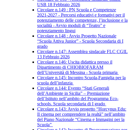
USB 18 Febbraio 2026
Circolare n.149 : PN Scuola e Competenze
2021-2027 - Percorsi educativi e formativi per il
potenziamento delle competenze, l’inclusione e la
socialità - Avvio moduli di “Teatro” e
potenziamento lingui
Circolare n.148 : Avvio Progetto Nazionale
“Scuola Attiva Junior” - Scuola Secondaria di I
grado
Circolare n.147: Assemblea sindacale FLC CGIL
13 Febbraio 2026
Circolare n.146: Uscita didattica presso il
Dipartimento di CHIOBIOFARAM
dell’Università di Messina - Scuola primaria
Circolare n.145: Incontro Scuola-Famiglia per la
scuola dell’infanzia
Circolare n.144: Evento “Stati Generali
dell’Ambiente in Sicilia” – Premiazione
dell’Istituto nell’ambito del Programma Eco-
schools. Scuola secondaria di I grado
Circolare n.143: Avvio progetto “Horcynus Edu:
Il cinema per comprendere la realtà” nell’ambito
del Piano Nazionale “Cinema e Immagini per la
Scuola”
Circolare n.142: Incontro di Programmazione per