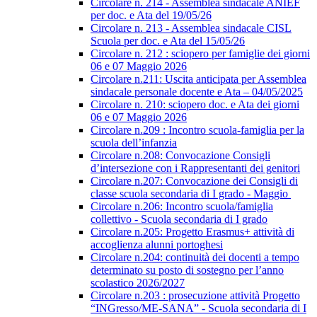
Circolare n. 214 - Assemblea sindacale ANIEF
per doc. e Ata del 19/05/26
Circolare n. 213 - Assemblea sindacale CISL
Scuola per doc. e Ata del 15/05/26
Circolare n. 212 : sciopero per famiglie dei giorni
06 e 07 Maggio 2026
Circolare n.211: Uscita anticipata per Assemblea
sindacale personale docente e Ata – 04/05/2025
Circolare n. 210: sciopero doc. e Ata dei giorni
06 e 07 Maggio 2026
Circolare n.209 : Incontro scuola-famiglia per la
scuola dell’infanzia
Circolare n.208: Convocazione Consigli
d’intersezione con i Rappresentanti dei genitori
Circolare n.207: Convocazione dei Consigli di
classe scuola secondaria di I grado - Maggio
Circolare n.206: Incontro scuola/famiglia
collettivo - Scuola secondaria di I grado
Circolare n.205: Progetto Erasmus+ attività di
accoglienza alunni portoghesi
Circolare n.204: continuità dei docenti a tempo
determinato su posto di sostegno per l’anno
scolastico 2026/2027
Circolare n.203 : prosecuzione attività Progetto
“INGresso/ME-SANA” - Scuola secondaria di I