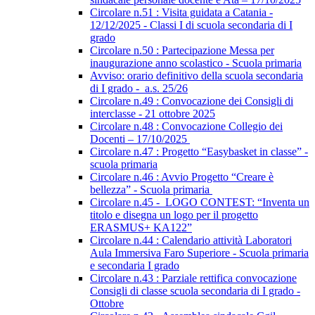
Circolare n.51 : Visita guidata a Catania -
12/12/2025 - Classi I di scuola secondaria di I
grado
Circolare n.50 : Partecipazione Messa per
inaugurazione anno scolastico - Scuola primaria
Avviso: orario definitivo della scuola secondaria
di I grado - a.s. 25/26
Circolare n.49 : Convocazione dei Consigli di
interclasse - 21 ottobre 2025
Circolare n.48 : Convocazione Collegio dei
Docenti – 17/10/2025
Circolare n.47 : Progetto “Easybasket in classe” -
scuola primaria
Circolare n.46 : Avvio Progetto “Creare è
bellezza” - Scuola primaria
Circolare n.45 - LOGO CONTEST: “Inventa un
titolo e disegna un logo per il progetto
ERASMUS+ KA122”
Circolare n.44 : Calendario attività Laboratori
Aula Immersiva Faro Superiore - Scuola primaria
e secondaria I grado
Circolare n.43 : Parziale rettifica convocazione
Consigli di classe scuola secondaria di I grado -
Ottobre