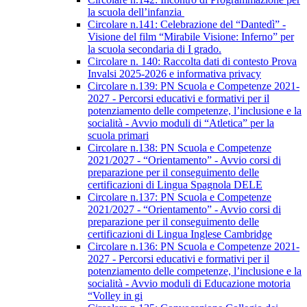
la scuola dell’infanzia
Circolare n.141: Celebrazione del “Dantedì” -
Visione del film “Mirabile Visione: Inferno” per
la scuola secondaria di I grado.
Circolare n. 140: Raccolta dati di contesto Prova
Invalsi 2025-2026 e informativa privacy
Circolare n.139: PN Scuola e Competenze 2021-
2027 - Percorsi educativi e formativi per il
potenziamento delle competenze, l’inclusione e la
socialità - Avvio moduli di “Atletica” per la
scuola primari
Circolare n.138: PN Scuola e Competenze
2021/2027 - “Orientamento” - Avvio corsi di
preparazione per il conseguimento delle
certificazioni di Lingua Spagnola DELE
Circolare n.137: PN Scuola e Competenze
2021/2027 - “Orientamento” - Avvio corsi di
preparazione per il conseguimento delle
certificazioni di Lingua Inglese Cambridge
Circolare n.136: PN Scuola e Competenze 2021-
2027 - Percorsi educativi e formativi per il
potenziamento delle competenze, l’inclusione e la
socialità - Avvio moduli di Educazione motoria
“Volley in gi