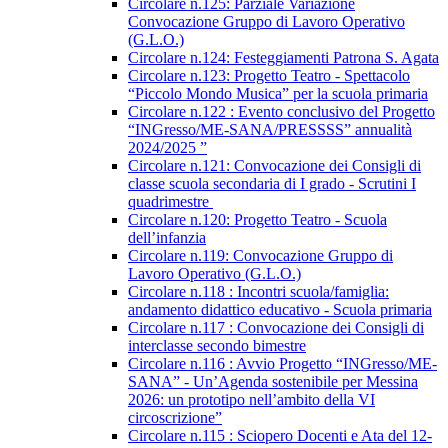
Circolare n.125: Parziale Variazione
Convocazione Gruppo di Lavoro Operativo
(G.L.O.)
Circolare n.124: Festeggiamenti Patrona S. Agata
Circolare n.123: Progetto Teatro - Spettacolo
“Piccolo Mondo Musica” per la scuola primaria
Circolare n.122 : Evento conclusivo del Progetto
“INGresso/ME-SANA/PRESSSS” annualità
2024/2025 ”
Circolare n.121: Convocazione dei Consigli di
classe scuola secondaria di I grado - Scrutini I
quadrimestre
Circolare n.120: Progetto Teatro - Scuola
dell’infanzia
Circolare n.119: Convocazione Gruppo di
Lavoro Operativo (G.L.O.)
Circolare n.118 : Incontri scuola/famiglia:
andamento didattico educativo - Scuola primaria
Circolare n.117 : Convocazione dei Consigli di
interclasse secondo bimestre
Circolare n.116 : Avvio Progetto “INGresso/ME-
SANA” - Un’Agenda sostenibile per Messina
2026: un prototipo nell’ambito della VI
circoscrizione”
Circolare n.115 : Sciopero Docenti e Ata del 12-