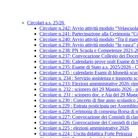
Circolari a.s. 25/26
Circolare n.242: Avvio attività modulo “Velascuol
Circolare n.241: Partecipazione alla Cerimonia “Co
Circolare n.240: Avvio attività modulo “Tra il mar
Circolare n.239: Avvio attività modulo “In vasca
Circolare n.238: PN Scuola e Competenze 2021-2027
Circolare n.237: Convocazione Collegio dei Docen
Circolare n.236: Calendario prove orali Esame di St
Circolare n.235: Esame di Stato a.s. 2025/2026 - C
Circolare n.235 : calendario Esami di Idoneità scu
Circolare n. 234 : Servizio assistenza e trasporto s
Circolare n.233: Elezioni amministrative 2026: ripre
Circolare n. 232 : sciopero del 29 Maggio 2026 - p
Circolare n. 231 : sciopero doc. e Ata del 29 Mag
Circolare n.230 : Concerto di fine anno scolastico
Circolare n.229 : Entrata posticipata per Assembl
Circolare n.228: Cerimonia di consegna Borsa di s
Circolare n.227: Convocazione dei Consigli di class
Circolare n.226: Convocazione dei Consigli di class
Circolare n.225 : elezioni amministrative 2026
Circolare n.224 : Uscita didattica Forte Petrazza