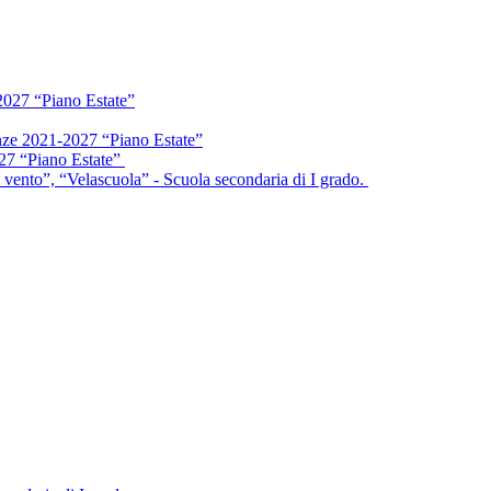
2027 “Piano Estate”
enze 2021-2027 “Piano Estate”
027 “Piano Estate”
vento”, “Velascuola” - Scuola secondaria di I grado.