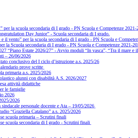
a” per la scuola secondaria di I grado - PN Scuola e Competenze 2021-
ngratulation Day Junior” - Scuola secondaria di I grado.
e e il vento” per la scuola secondaria di I grado - PN Scuola e Compet
” per la Scuola secondaria di I grado - PN Scuola e Competenze 2021-2
 “Piano Estate 2026/27” - Avvio moduli “In vasca”, “Tra il mare e il 
ti – 26/06/2026
ato conclusivo del I ciclo d’istruzione a.s. 2025/26
alendario prove scritte
ola primaria a.s. 2025/2026
colastico alunni con disabilità A.S. 2026/2027
sa attività didattiche
er le famiglie
gio 2026
 2025/2026
ea sindacale personale docente e Ata – 19/05/2026
tudio “Graziella Catalano” a.s. 2025/2026
e scuola primaria – Scrutini finali
e scuola secondaria di I grado - Scrutini finali