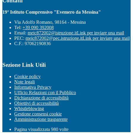
Contatti
19° Istituto Comprensivo "Evemero da Messina"
Via Adolfo Romano, 98164 - Messina
Tel:
+39 090 392008
Email:
meic872002@istruzione.it
Link per inviare una mail
PEC:
meic872002@pec.istruzione.it
Link per inviare una mail
C.F.: 97062190836
Sezione Link Utili
Cookie policy
Note legali
Informativa Privacy
Ufficio Relazioni con il Pubblico
Dichiarazione di accessibilità
Obiettivi di accessibilità
Whistleblowing
Gestione consensi cookie
Amministrazione trasparente
Pagina visualizzata
980
volte