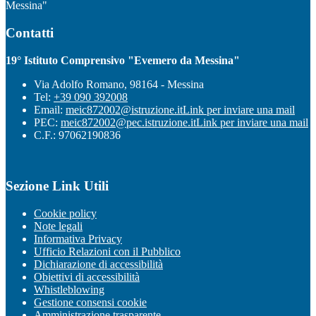
Messina"
Contatti
19° Istituto Comprensivo "Evemero da Messina"
Via Adolfo Romano, 98164 - Messina
Tel:
+39 090 392008
Email:
meic872002@istruzione.it
Link per inviare una mail
PEC:
meic872002@pec.istruzione.it
Link per inviare una mail
C.F.: 97062190836
Sezione Link Utili
Cookie policy
Note legali
Informativa Privacy
Ufficio Relazioni con il Pubblico
Dichiarazione di accessibilità
Obiettivi di accessibilità
Whistleblowing
Gestione consensi cookie
Amministrazione trasparente