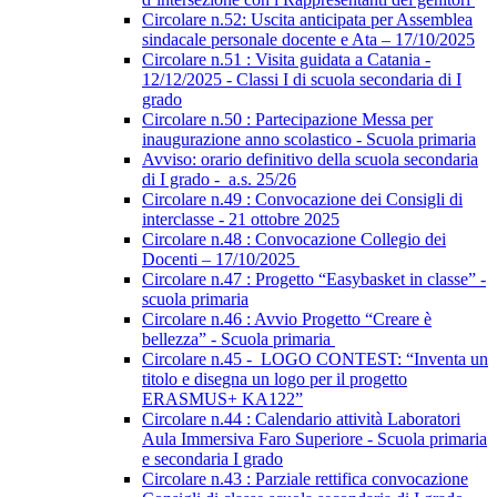
Circolare n.52: Uscita anticipata per Assemblea
sindacale personale docente e Ata – 17/10/2025
Circolare n.51 : Visita guidata a Catania -
12/12/2025 - Classi I di scuola secondaria di I
grado
Circolare n.50 : Partecipazione Messa per
inaugurazione anno scolastico - Scuola primaria
Avviso: orario definitivo della scuola secondaria
di I grado - a.s. 25/26
Circolare n.49 : Convocazione dei Consigli di
interclasse - 21 ottobre 2025
Circolare n.48 : Convocazione Collegio dei
Docenti – 17/10/2025
Circolare n.47 : Progetto “Easybasket in classe” -
scuola primaria
Circolare n.46 : Avvio Progetto “Creare è
bellezza” - Scuola primaria
Circolare n.45 - LOGO CONTEST: “Inventa un
titolo e disegna un logo per il progetto
ERASMUS+ KA122”
Circolare n.44 : Calendario attività Laboratori
Aula Immersiva Faro Superiore - Scuola primaria
e secondaria I grado
Circolare n.43 : Parziale rettifica convocazione