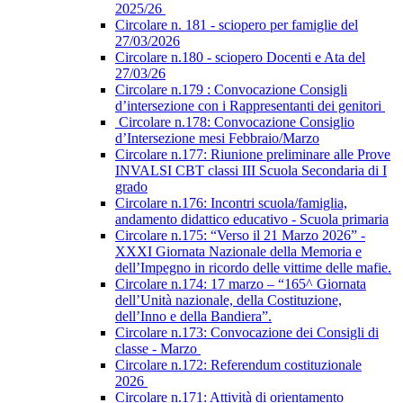
2025/26
Circolare n. 181 - sciopero per famiglie del
27/03/2026
Circolare n.180 - sciopero Docenti e Ata del
27/03/26
Circolare n.179 : Convocazione Consigli
d’intersezione con i Rappresentanti dei genitori
Circolare n.178: Convocazione Consiglio
d’Intersezione mesi Febbraio/Marzo
Circolare n.177: Riunione preliminare alle Prove
INVALSI CBT classi III Scuola Secondaria di I
grado
Circolare n.176: Incontri scuola/famiglia,
andamento didattico educativo - Scuola primaria
Circolare n.175: “Verso il 21 Marzo 2026” -
XXXI Giornata Nazionale della Memoria e
dell’Impegno in ricordo delle vittime delle mafie.
Circolare n.174: 17 marzo – “165^ Giornata
dell’Unità nazionale, della Costituzione,
dell’Inno e della Bandiera”.
Circolare n.173: Convocazione dei Consigli di
classe - Marzo
Circolare n.172: Referendum costituzionale
2026
Circolare n.171: Attività di orientamento