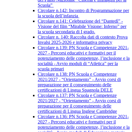
Scuola”
Circolare n.142: Incontro di Programmazione per
la scuola dell’infanzia
Circolare n.141: Celebrazione del “Dantedì” -
Visione del film “Mirabile Visione: Inferno” per
la scuola secondaria di I grado.
Circolare n. 140: Raccolta dati di contesto Prova
Invalsi 2025-2026 e informativa privacy
Circolare n.139: PN Scuola e Competenze 2021-
2027 - Percorsi educativi e formativi per il
potenziamento delle competenze, l’inclusione e la
socialità - Avvio moduli di “Atletica” per la
scuola primari
Circolare n.138: PN Scuola e Competenze
2021/2027 - “Orientamento” - Avvio corsi di
preparazione per il conseguimento delle
certificazioni di Lingua Spagnola DELE
Circolare n.137: PN Scuola e Competenze
2021/2027 - “Orientamento” - Avvio corsi di
preparazione per il conseguimento delle
certificazioni di Lingua Inglese Cambridge
Circolare n.136: PN Scuola e Competenze 2021-
2027 - Percorsi educativi e formativi per il
potenziamento delle competenze, l’inclusione e la