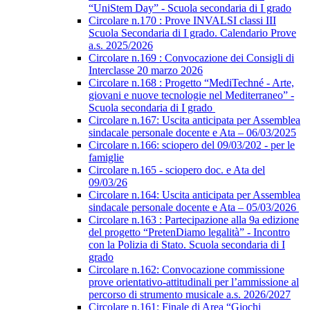
“UniStem Day” - Scuola secondaria di I grado
Circolare n.170 : Prove INVALSI classi III
Scuola Secondaria di I grado. Calendario Prove
a.s. 2025/2026
Circolare n.169 : Convocazione dei Consigli di
Interclasse 20 marzo 2026
Circolare n.168 : Progetto “MediTechné - Arte,
giovani e nuove tecnologie nel Mediterraneo” -
Scuola secondaria di I grado
Circolare n.167: Uscita anticipata per Assemblea
sindacale personale docente e Ata – 06/03/2025
Circolare n.166: sciopero del 09/03/202 - per le
famiglie
Circolare n.165 - sciopero doc. e Ata del
09/03/26
Circolare n.164: Uscita anticipata per Assemblea
sindacale personale docente e Ata – 05/03/2026
Circolare n.163 : Partecipazione alla 9a edizione
del progetto “PretenDiamo legalità” - Incontro
con la Polizia di Stato. Scuola secondaria di I
grado
Circolare n.162: Convocazione commissione
prove orientativo-attitudinali per l’ammissione al
percorso di strumento musicale a.s. 2026/2027
Circolare n.161: Finale di Area “Giochi