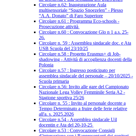
Circolare n.62: Inaugurazione Aula
multisensoriale “Spazio Snoezelen” - Plesso
“A.A. Donato” di Faro Superiore
Circolare n.61 : Programma Eco-schools -
Prosecuzione attività
Circolare n.60 : Convocazione Glo n 1 a.s. 25-
26.
Circolare n. 59 : Assemblea sindacale doc. e Ata
USB Scuola del 23/10/25
Circolare n.58 : Progetto Erasmus+ di Job-
shadowing - Attività di accoglienza docenti della
Polonia
Circolare n.57 : Ingresso posticipato per
assemblea sindacale del personale – 20/10/2025 -
Scuola primaria
Circolare n.56: Invito alle gare del Campionato
Nazionale Lega Volley Femminile Seria A2 -
Stagione sportiva 25/26
Circolare n. 55 : Invito al personale docente a
Tempo Determinato a fruire delle ferie relative
all'a. s. 2025.2026
Circolare n.54 - Assemblea sindacale Uil
docentin e Ata del 20-10-25
Circolare n.53 : Convocazione Consigli
d’intersezione con i Rappresentanti dei genitori