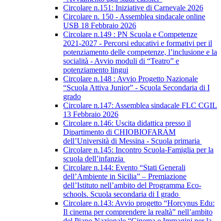
Circolare n.151: Iniziative di Carnevale 2026
Circolare n. 150 - Assemblea sindacale online
USB 18 Febbraio 2026
Circolare n.149 : PN Scuola e Competenze
2021-2027 - Percorsi educativi e formativi per il
potenziamento delle competenze, l’inclusione e la
socialità - Avvio moduli di “Teatro” e
potenziamento lingui
Circolare n.148 : Avvio Progetto Nazionale
“Scuola Attiva Junior” - Scuola Secondaria di I
grado
Circolare n.147: Assemblea sindacale FLC CGIL
13 Febbraio 2026
Circolare n.146: Uscita didattica presso il
Dipartimento di CHIOBIOFARAM
dell’Università di Messina - Scuola primaria
Circolare n.145: Incontro Scuola-Famiglia per la
scuola dell’infanzia
Circolare n.144: Evento “Stati Generali
dell’Ambiente in Sicilia” – Premiazione
dell’Istituto nell’ambito del Programma Eco-
schools. Scuola secondaria di I grado
Circolare n.143: Avvio progetto “Horcynus Edu:
Il cinema per comprendere la realtà” nell’ambito
del Piano Nazionale “Cinema e Immagini per la