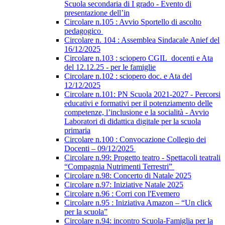
Scuola secondaria di I grado - Evento di
presentazione dell’in
Circolare n.105 : Avvio Sportello di ascolto
pedagogico
Circolare n. 104 : Assemblea Sindacale Anief del
16/12/2025
Circolare n.103 : sciopero CGIL_docenti e Ata
del 12.12.25 - per le famiglie
Circolare n.102 : sciopero doc. e Ata del
12/12/2025
Circolare n.101: PN Scuola 2021-2027 - Percorsi
educativi e formativi per il potenziamento delle
competenze, l’inclusione e la socialità - Avvio
Laboratori di didattica digitale per la scuola
primaria
Circolare n.100 : Convocazione Collegio dei
Docenti – 09/12/2025
Circolare n.99: Progetto teatro - Spettacoli teatrali
“Compagnia Nutrimenti Terrestri”
Circolare n.98: Concerto di Natale 2025
Circolare n.97: Iniziative Natale 2025
Circolare n.96 : Corri con l'Evemero
Circolare n.95 : Iniziativa Amazon – “Un click
per la scuola”
Circolare n.94: incontro Scuola-Famiglia per la