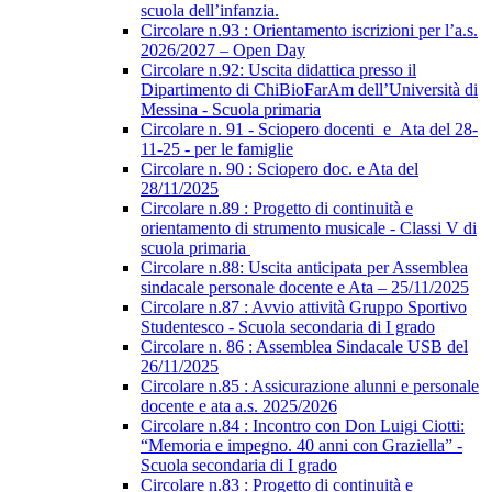
scuola dell’infanzia.
Circolare n.93 : Orientamento iscrizioni per l’a.s.
2026/2027 – Open Day
Circolare n.92: Uscita didattica presso il
Dipartimento di ChiBioFarAm dell’Università di
Messina - Scuola primaria
Circolare n. 91 - Sciopero docenti_e_Ata del 28-
11-25 - per le famiglie
Circolare n. 90 : Sciopero doc. e Ata del
28/11/2025
Circolare n.89 : Progetto di continuità e
orientamento di strumento musicale - Classi V di
scuola primaria
Circolare n.88: Uscita anticipata per Assemblea
sindacale personale docente e Ata – 25/11/2025
Circolare n.87 : Avvio attività Gruppo Sportivo
Studentesco - Scuola secondaria di I grado
Circolare n. 86 : Assemblea Sindacale USB del
26/11/2025
Circolare n.85 : Assicurazione alunni e personale
docente e ata a.s. 2025/2026
Circolare n.84 : Incontro con Don Luigi Ciotti:
“Memoria e impegno. 40 anni con Graziella” -
Scuola secondaria di I grado
Circolare n.83 : Progetto di continuità e