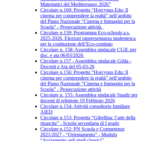
Matematici del Mediterraneo 2026”
Circolare n.160: Progetto “Horcynus Edu: Il
cinema per comprendere la realtà” nell’ambito
del Piano Nazionale “Cinema e Immagini per la
Scuola” - Prosecuzione attività.
Circolare n.159: Programma Eco-schools a.s.
2025-2026. Elezioni rappresentanza studentesca
per la costituzione dell’Eco-comitato
Circolare n. 158: Assemblea sindacale CGIL per
doc. e ata 06/03/2026
Circolare n.157 - Assemblea sindacale Gilda -
Docenti e Ata del 05-03-26
Circolare n.156: Progetto “Horcynus Edu: Il
cinema per comprendere la realtà” nell’ambito
del Piano Nazionale “Cinema e Immagini per la
Scuola” - Prosecuzione attività
Circolare n. 155: Assemblea sindacale Snadir per
docenti di religione 19 Febbraio 2026
Circolare n.154: Attività consultorio familiare
AIED
Circolare n.153: Progetto “Gibellina: l’arte della
rinascita” - Scuola secondaria di I grado
Circolare n.152: PN Scuola e Competenze
2021/2027 - “Orientamento” - Modulo
“Avviamento agli studi classici”