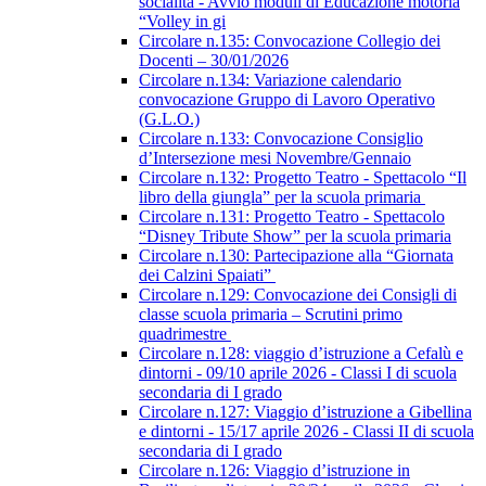
socialità - Avvio moduli di Educazione motoria
“Volley in gi
Circolare n.135: Convocazione Collegio dei
Docenti – 30/01/2026
Circolare n.134: Variazione calendario
convocazione Gruppo di Lavoro Operativo
(G.L.O.)
Circolare n.133: Convocazione Consiglio
d’Intersezione mesi Novembre/Gennaio
Circolare n.132: Progetto Teatro - Spettacolo “Il
libro della giungla” per la scuola primaria
Circolare n.131: Progetto Teatro - Spettacolo
“Disney Tribute Show” per la scuola primaria
Circolare n.130: Partecipazione alla “Giornata
dei Calzini Spaiati”
Circolare n.129: Convocazione dei Consigli di
classe scuola primaria – Scrutini primo
quadrimestre
Circolare n.128: viaggio d’istruzione a Cefalù e
dintorni - 09/10 aprile 2026 - Classi I di scuola
secondaria di I grado
Circolare n.127: Viaggio d’istruzione a Gibellina
e dintorni - 15/17 aprile 2026 - Classi II di scuola
secondaria di I grado
Circolare n.126: Viaggio d’istruzione in