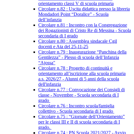
orientamento classi V di scuola primaria
Circolare n.82 : Uscita didattica presso la libreria
Mondadori Point “Doralice” - Scuola
dell’infanzia
Circolare n.81 : Incontro con la Congregazione
dei Rogazionisti di Cristo Re di Messina - Scuola
secondaria di I grado
Circolare n.80 : Assemblea sindacale Cgil
docenti e Ata del 25-11-25
Circolare n.79 : Inaugurazione “Panchina della
Gentilezza” - Plesso di scuola dell’Infanzia
“Ajossa"
Circolare n.78 : Progetto di continuità e
orientamento all’iscrizione alla scuola primaria
a.s. 2026/27 - Alunni di 5 anni della scuola
dell'infanzia
Circolare n.77 : Convocazione dei Consigli di
classe - Novembre - Scuola secondaria di I
grado
Circolare n.76 : Incontro scuola/famiglia
collettivo - Scuola secondaria di I grado
Circolare n.75 : “Giornate dell’Orientamento”
per le classi III e II di scuola secondaria di I
grado.
Circolare n.74 : PN Scuola 2021/2027 - Avvio