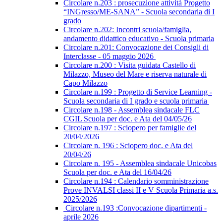
Circolare n.203 : prosecuzione attività Progetto
“INGresso/ME-SANA” - Scuola secondaria di I
grado
Circolare n.202: Incontri scuola/famiglia,
andamento didattico educativo - Scuola primaria
Circolare n.201: Convocazione dei Consigli di
Interclasse - 05 maggio 2026
Circolare n.200 : Visita guidata Castello di
Milazzo, Museo del Mare e riserva naturale di
Capo Milazzo
Circolare n.199 : Progetto di Service Learning -
Scuola secondaria di I grado e scuola primaria
Circolare n.198 - Assemblea sindacale FLC
CGIL Scuola per doc. e Ata del 04/05/26
Circolare n.197 : Sciopero per famiglie del
20/04/2026
Circolare n. 196 : Sciopero doc. e Ata del
20/04/26
Circolare n. 195 - Assemblea sindacale Unicobas
Scuola per doc. e Ata del 16/04/26
Circolare n.194 : Calendario somministrazione
Prove INVALSI classi II e V Scuola Primaria a.s.
2025/2026
Circolare n.193 :Convocazione dipartimenti -
aprile 2026