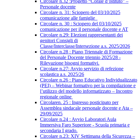
Circolare n.32 :Progetto “Corale d’Istituto” –
Personale docente
Circolare n. 31: Sciopero del 03/10/2025
comunicazione alle famiglie
Circolare n. 30 : Sciopero del 03/10/2025
comunicazione per il personale docente e AT
Circolare n.29: Elezioni rappresentanti dei
genitori Consigli di
Classe/Interclasse/Intersezione a.s. 2025/2026
Circolare n.28 : Piano Triennale di Formazione
del Personale Docente triennio 2025/28 -
Rilevazione bisogni formativi.
Circolare n.27: Avvio servizio di refezione
scolastica a.s. 2025/26
Circolare n.26 : Piano Educativo Individualizzato
(PEI) – Webinar formativo per la compilazione e
l’utilizzo del modello informatizzato – Incontro
regionale online
Circolaren. 25 : Ingresso posticipato per
Assemblea sindacale personale docente e Ata –
29/09/2025
Circolare n.24 : Avvio Laboratori Aula
Immersiva Faro Superiore - Scuola primaria e
secondaria I grado.
Circolare n.23: XIV Settimana della Sicurezza –