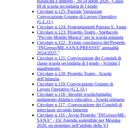
Basilicata e dintorni - 20/24 aprile 2026 - Classi
III di scuola secondaria di I grado
Circolare n.125: Parziale Variazione
Convocazione Gruppo di Lavoro Operativo
(G.L.O.)
Circolare n.124: Festeggiamenti Patrona S. Agata
Circolare n.123: Progetto Teatro - Spettacolo
“Piccolo Mondo Musica” per la scuola primaria
Circolare n.122 : Evento conclusivo del Progetto
“INGresso/ME-SANA/PRESSSS” annualità
2024/2025 ”
Circolare n.121: Convocazione dei Consigli di
classe scuola secondaria di I grado - Scrutini I
quadrimestre
Circolare n.120: Progetto Teatro - Scuola
dell’infanzia
Circolare n.119: Convocazione Gruppo di
Lavoro Operativo (G.L.O.)
Circolare n.118 : Incontri scuola/famiglia:
andamento didattico educativo - Scuola primaria
Circolare n.117 : Convocazione dei Consigli di
interclasse secondo bimestre
Circolare n.116 : Avvio Progetto “INGresso/ME-
SANA” - Un’Agenda sostenibile per Messina
2026: un prototipo nell’ambito della VI