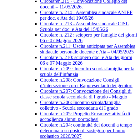
Circolaren.215 - Convocazione Collegio dei
docenti – 11/05/2026.
Circolare n. 214 - Assemblea sindacale ANIEF
per doc. e Ata del 19/05/26
Circolare n. 213 - Assemblea sindacale CISL
Scuola per doc. e Ata del 15/05/26
Circolare n. 212 : sciopero per famiglie dei giorni
06 e 07 Maggio 2026
Circolare n.211: Uscita anticipata per Assemblea
sindacale personale docente e Ata – 04/05/2025
Circolare n. 210: sciopero doc. e Ata dei giorni
06 e 07 Maggio 2026
Circolare n.209 : Incontro scuola-famiglia per la
scuola dell’infanzia
Circolare n.208: Convocazione Consigli
d’intersezione con i Rappresentanti dei genitori
Circolare n.207: Convocazione dei Consigli di
classe scuola secondaria di I grado - Maggio
Circolare n.206: Incontro scuola/famiglia
collettivo - Scuola secondaria di I grado
Circolare n.205: Progetto Erasmus+ attività di
accoglienza alunni portoghesi
Circolare n.204: continuità dei docenti a tempo
determinato su posto di sostegno per l’anno
scolastico 2026/2027