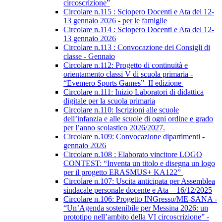
circoscrizione”
Circolare n.115 : Sciopero Docenti e Ata del 12-
13 gennaio 2026 - per le famiglie
Circolare n.114 : Sciopero Docenti e Ata del 12-
13 gennaio 2026
Circolare n.113 : Convocazione dei Consigli di
classe - Gennaio
Circolare n.112: Progetto di continuità e
orientamento classi V di scuola primaria -
“Evemero Sports Games” II edizione
Circolare n.111: Inizio Laboratori di didattica
digitale per la scuola primaria
Circolare n.110: Iscrizioni alle scuole
dell’infanzia e alle scuole di ogni ordine e grado
per l’anno scolastico 2026/2027.
Circolare n.109: Convocazione dipartimenti -
gennaio 2026
Circolare n.108 : Elaborato vincitore LOGO
CONTEST: “Inventa un titolo e disegna un logo
per il progetto ERASMUS+ KA122”
Circolare n.107: Uscita anticipata per Assemblea
sindacale personale docente e Ata – 16/12/2025
Circolare n.106: Progetto INGresso/ME-SANA -
“Un’Agenda sostenibile per Messina 2026: un
prototipo nell’ambito della VI circoscrizione” -