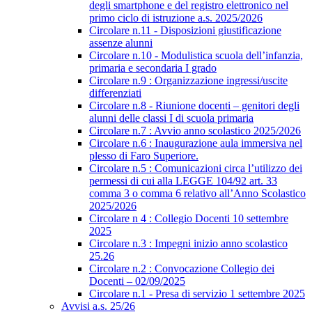
degli smartphone e del registro elettronico nel
primo ciclo di istruzione a.s. 2025/2026
Circolare n.11 - Disposizioni giustificazione
assenze alunni
Circolare n.10 - Modulistica scuola dell’infanzia,
primaria e secondaria I grado
Circolare n.9 : Organizzazione ingressi/uscite
differenziati
Circolare n.8 - Riunione docenti – genitori degli
alunni delle classi I di scuola primaria
Circolare n.7 : Avvio anno scolastico 2025/2026
Circolare n.6 : Inaugurazione aula immersiva nel
plesso di Faro Superiore.
Circolare n.5 : Comunicazioni circa l’utilizzo dei
permessi di cui alla LEGGE 104/92 art. 33
comma 3 o comma 6 relativo all’Anno Scolastico
2025/2026
Circolare n 4 : Collegio Docenti 10 settembre
2025
Circolare n.3 : Impegni inizio anno scolastico
25.26
Circolare n.2 : Convocazione Collegio dei
Docenti – 02/09/2025
Circolare n.1 - Presa di servizio 1 settembre 2025
Avvisi a.s. 25/26