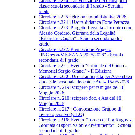
Circolare n.226: Convocazione dei Consigli di
classe scuola secondaria di I grado - Scrutini
finali
Circolare n.225 : elezioni amministrative 2026
Circolare n.224 : Uscita didattica Forte Petrazza
Circolare n.223: Progetto Legalità - Incontro con
Alessio Cordaro. Giornata della Legalità
“Ricordare Capaci” - Scuola secondaria di I
grado.
Circolare n.222: Premiazione Progetto
“INGresso/ME-SANA 2025/2026” - Scuola
secondaria di I grado.
Circolare n.221: Evento “Giornate del Gioco -
Memorial Sergio Granei” - II Edizione
Circolare n.220 : Uscita anticipata per Assemblea
sindacale personale docente e Ata – 15/05/2026
Circolare n. 219: sciopero per famiglie del 18
Maggio 2026
Circolare n. 218: sciopero doc. e Ata del 18
Maggio 2026
Circolare n. 217 : Convocazione Gruppo di
lavoro operativo (GLO)
Circolare n.216: Evento “Torneo di Tag Rugby -
Giornata di sport, valori e divertimento” - Scuola
secondaria di I grado