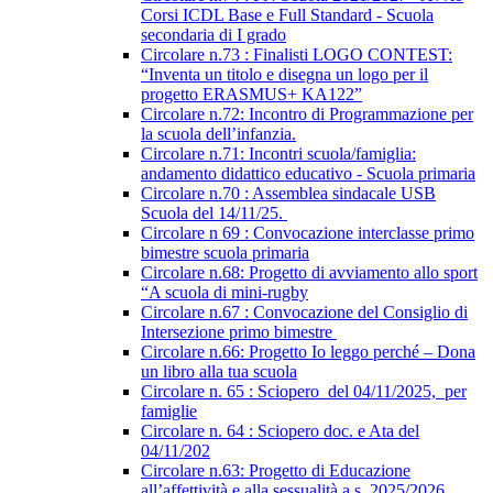
Corsi ICDL Base e Full Standard - Scuola
secondaria di I grado
Circolare n.73 : Finalisti LOGO CONTEST:
“Inventa un titolo e disegna un logo per il
progetto ERASMUS+ KA122”
Circolare n.72: Incontro di Programmazione per
la scuola dell’infanzia.
Circolare n.71: Incontri scuola/famiglia:
andamento didattico educativo - Scuola primaria
Circolare n.70 : Assemblea sindacale USB
Scuola del 14/11/25.
Circolare n 69 : Convocazione interclasse primo
bimestre scuola primaria
Circolare n.68: Progetto di avviamento allo sport
“A scuola di mini-rugby
Circolare n.67 : Convocazione del Consiglio di
Intersezione primo bimestre
Circolare n.66: Progetto Io leggo perché – Dona
un libro alla tua scuola
Circolare n. 65 : Sciopero del 04/11/2025, per
famiglie
Circolare n. 64 : Sciopero doc. e Ata del
04/11/202
Circolare n.63: Progetto di Educazione
all’affettività e alla sessualità a.s. 2025/2026