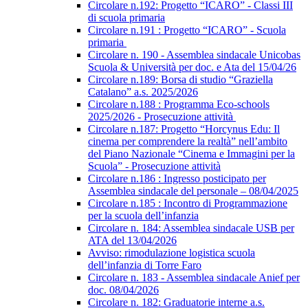
Circolare n.192: Progetto “ICARO” - Classi III
di scuola primaria
Circolare n.191 : Progetto “ICARO” - Scuola
primaria
Circolare n. 190 - Assemblea sindacale Unicobas
Scuola & Università per doc. e Ata del 15/04/26
Circolare n.189: Borsa di studio “Graziella
Catalano” a.s. 2025/2026
Circolare n.188 : Programma Eco-schools
2025/2026 - Prosecuzione attività
Circolare n.187: Progetto “Horcynus Edu: Il
cinema per comprendere la realtà” nell’ambito
del Piano Nazionale “Cinema e Immagini per la
Scuola” - Prosecuzione attività
Circolare n.186 : Ingresso posticipato per
Assemblea sindacale del personale – 08/04/2025
Circolare n.185 : Incontro di Programmazione
per la scuola dell’infanzia
Circolare n. 184: Assemblea sindacale USB per
ATA del 13/04/2026
Avviso: rimodulazione logistica scuola
dell’infanzia di Torre Faro
Circolare n. 183 - Assemblea sindacale Anief per
doc. 08/04/2026
Circolare n. 182: Graduatorie interne a.s.