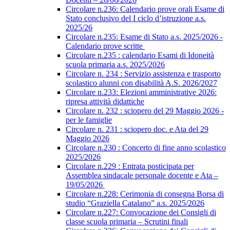
Circolare n.236: Calendario prove orali Esame di
Stato conclusivo del I ciclo d’istruzione a.s.
2025/26
Circolare n.235: Esame di Stato a.s. 2025/2026 -
Calendario prove scritte
Circolare n.235 : calendario Esami di Idoneità
scuola primaria a.s. 2025/2026
Circolare n. 234 : Servizio assistenza e trasporto
scolastico alunni con disabilità A.S. 2026/2027
Circolare n.233: Elezioni amministrative 2026:
ripresa attività didattiche
Circolare n. 232 : sciopero del 29 Maggio 2026 -
per le famiglie
Circolare n. 231 : sciopero doc. e Ata del 29
Maggio 2026
Circolare n.230 : Concerto di fine anno scolastico
2025/2026
Circolare n.229 : Entrata posticipata per
Assemblea sindacale personale docente e Ata –
19/05/2026
Circolare n.228: Cerimonia di consegna Borsa di
studio “Graziella Catalano” a.s. 2025/2026
Circolare n.227: Convocazione dei Consigli di
classe scuola primaria – Scrutini finali