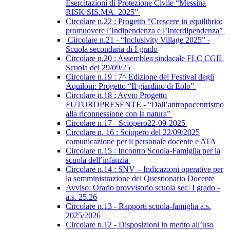
Esercitazioni di Protezione Civile “Messina
RISK SIS.MA. 2025”
Circolare n.22 : Progetto “Crescere in equilibrio:
promuovere l’Indipendenza e l’Interdipendenza”
Circolare n.21 - “Inclusivity Village 2025” -
Scuola secondaria di I grado
Circolare n.20 : Assemblea sindacale FLC CGIL
Scuola del 29/09/25
Circolare n.19 : 7^ Edizione del Festival degli
Aquiloni: Progetto “Il giardino di Eolo”
Circolare n.18 : Avvio Progetto
FUTUROPRESENTE - “Dall’antropocentrismo
alla riconnessione con la natura”
Circolare n.17 - Sciopero22-09-2025
Circolare n. 16 : Sciopero del 22/09/2025
comunicazione per il personale docente e ATA
Circolare n.15 : Incontro Scuola-Famiglia per la
scuola dell’infanzia
Circolare n.14 : SNV – Indicazioni operative per
la somministrazione del Questionario Docente
Avviso: Orario provvisorio scuola sec. I grado -
a.s. 25.26
Circolare n.13 - Rapporti scuola-famiglia a.s.
2025/2026
Circolare n.12 - Disposizioni in merito all’uso