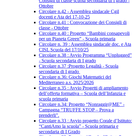
Consigli di classe scuola secondaria di I grado -
Ottobre
Circolare n.42 - Assemblea sindacale Cgil
docenti e Ata del 17-10-25
Circolare n.41 : Convocazione dei Consigli di
classe - Ottobre
Circolare n.40 : Progetto “Bambini consapevoli
per un Pianeta Green” - Scuola primaria
Circolare n. 39 : Assemblea sindacale doc. e Ata
CISL Scuola del 17/10/25
Circolare n.38 : Avvio Programma “Unplugged”
- Scuola secondaria di I grado
Circolare n.37 :Progetto Legalità - Scuola
secondaria di I grado
Circolare n.36: Giochi Matematici del
Mediterraneo a.s. 2025/2026
Circolare n.35 : Avvio Progetti di ampliamento
dell’offerta formativa – Scuola dell’Infanzia e
scuola primaria
Circolare n.34: Progetto “Nonraggir@ME” -
Campagna “TRUFFE STOP – Prova a
prenderli”.
Circolare n.33 : Avvio progetto Corale d’Istituto:
“CantiAmo la scuola” - Scuola primaria e
secondaria di I Grado