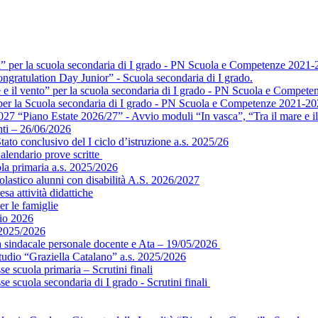
a” per la scuola secondaria di I grado - PN Scuola e Competenze 2021-
ngratulation Day Junior” - Scuola secondaria di I grado.
e e il vento” per la scuola secondaria di I grado - PN Scuola e Compet
” per la Scuola secondaria di I grado - PN Scuola e Competenze 2021-2
 “Piano Estate 2026/27” - Avvio moduli “In vasca”, “Tra il mare e il 
ti – 26/06/2026
ato conclusivo del I ciclo d’istruzione a.s. 2025/26
alendario prove scritte
ola primaria a.s. 2025/2026
colastico alunni con disabilità A.S. 2026/2027
sa attività didattiche
er le famiglie
gio 2026
 2025/2026
ea sindacale personale docente e Ata – 19/05/2026
tudio “Graziella Catalano” a.s. 2025/2026
e scuola primaria – Scrutini finali
e scuola secondaria di I grado - Scrutini finali