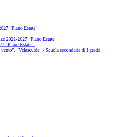
2027 “Piano Estate”
enze 2021-2027 “Piano Estate”
027 “Piano Estate”
vento”, “Velascuola” - Scuola secondaria di I grado.