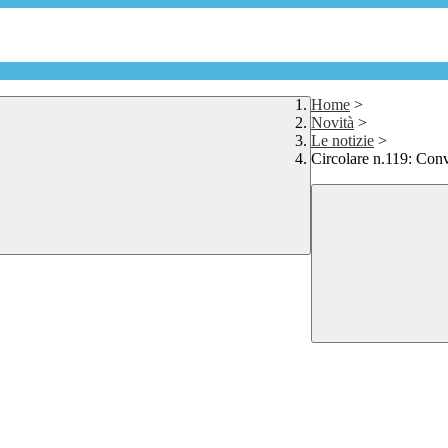
Home
>
Novità
>
Le notizie
>
Circolare n.119: Con