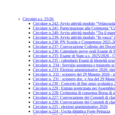
Circolari a.s. 25/26
Circolare n.242: Avvio attività modulo “Velascuol
Circolare n.241: Partecipazione alla Cerimonia “Co
Circolare n.240: Avvio attività modulo “Tra il mar
Circolare n.239: Avvio attività modulo “In vasca
Circolare n.238: PN Scuola e Competenze 2021-2027
Circolare n.237: Convocazione Collegio dei Docen
Circolare n.236: Calendario prove orali Esame di St
Circolare n.235: Esame di Stato a.s. 2025/2026 - C
Circolare n.235 : calendario Esami di Idoneità scu
Circolare n. 234 : Servizio assistenza e trasporto s
Circolare n.233: Elezioni amministrative 2026: ripre
Circolare n. 232 : sciopero del 29 Maggio 2026 - p
Circolare n. 231 : sciopero doc. e Ata del 29 Mag
Circolare n.230 : Concerto di fine anno scolastico
Circolare n.229 : Entrata posticipata per Assembl
Circolare n.228: Cerimonia di consegna Borsa di s
Circolare n.227: Convocazione dei Consigli di class
Circolare n.226: Convocazione dei Consigli di class
Circolare n.225 : elezioni amministrative 2026
Circolare n.224 : Uscita didattica Forte Petrazza