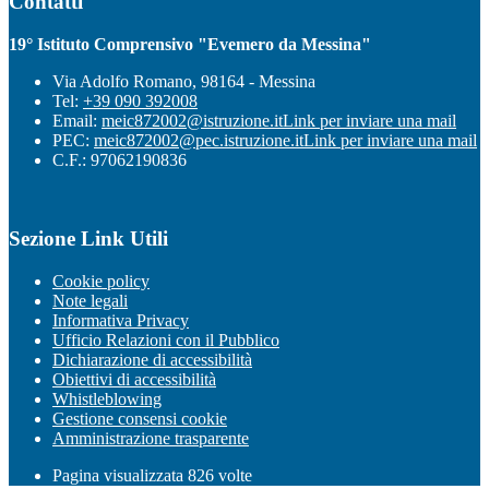
Contatti
19° Istituto Comprensivo "Evemero da Messina"
Via Adolfo Romano, 98164 - Messina
Tel:
+39 090 392008
Email:
meic872002@istruzione.it
Link per inviare una mail
PEC:
meic872002@pec.istruzione.it
Link per inviare una mail
C.F.: 97062190836
Sezione Link Utili
Cookie policy
Note legali
Informativa Privacy
Ufficio Relazioni con il Pubblico
Dichiarazione di accessibilità
Obiettivi di accessibilità
Whistleblowing
Gestione consensi cookie
Amministrazione trasparente
Pagina visualizzata
826
volte