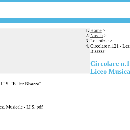
Home
>
Novità
>
Le notizie
>
Circolare n.121 - Lezi
Bisazza”
Circolare n.1
Liceo Musical
I.I.S. “Felice Bisazza”
z. Musicale - I.I.S..pdf