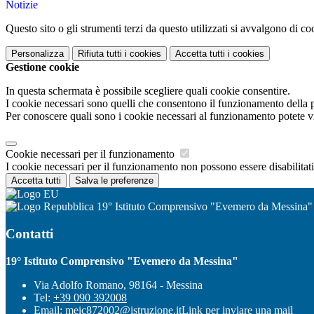
Notizie
Questo sito o gli strumenti terzi da questo utilizzati si avvalgono di coo
Personalizza
Rifiuta tutti
i cookies
Accetta tutti
i cookies
Gestione cookie
In questa schermata è possibile scegliere quali cookie consentire.
I cookie necessari sono quelli che consentono il funzionamento della pi
Per conoscere quali sono i cookie necessari al funzionamento potete v
Cookie necessari per il funzionamento
I cookie necessari per il funzionamento non possono essere disabilitati.
Accetta tutti
Salva le preferenze
19° Istituto Comprensivo "Evemero da Messina"
Contatti
19° Istituto Comprensivo "Evemero da Messina"
Via Adolfo Romano, 98164 - Messina
Tel:
+39 090 392008
Email:
meic872002@istruzione.it
Link per inviare una mail