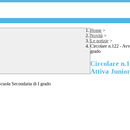
Home
>
Novità
>
Le notizie
>
Circolare n.122 - Avv
grado
Circolare n.1
Attiva Junior
Scuola Secondaria di I grado