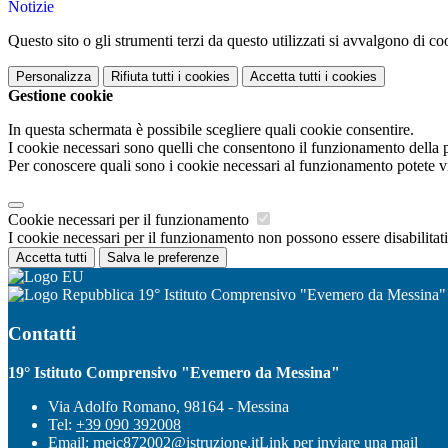
Notizie
Questo sito o gli strumenti terzi da questo utilizzati si avvalgono di coo
Personalizza
Rifiuta tutti
i cookies
Accetta tutti
i cookies
Gestione cookie
In questa schermata è possibile scegliere quali cookie consentire.
I cookie necessari sono quelli che consentono il funzionamento della pi
Per conoscere quali sono i cookie necessari al funzionamento potete v
Cookie necessari per il funzionamento
I cookie necessari per il funzionamento non possono essere disabilitati.
Accetta tutti
Salva le preferenze
19° Istituto Comprensivo "Evemero da Messina"
Contatti
19° Istituto Comprensivo "Evemero da Messina"
Via Adolfo Romano, 98164 - Messina
Tel:
+39 090 392008
Email:
meic872002@istruzione.it
Link per inviare una mail