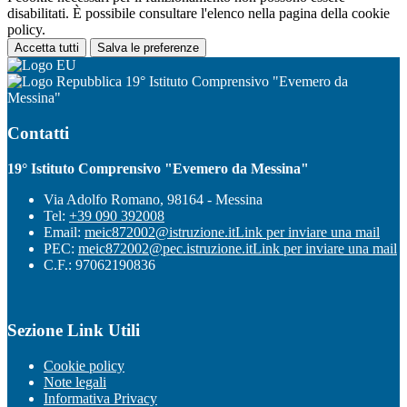
disabilitati. È possibile consultare l'elenco nella pagina della cookie
policy.
Accetta tutti
Salva le preferenze
19° Istituto Comprensivo "Evemero da
Messina"
Contatti
19° Istituto Comprensivo "Evemero da Messina"
Via Adolfo Romano, 98164 - Messina
Tel:
+39 090 392008
Email:
meic872002@istruzione.it
Link per inviare una mail
PEC:
meic872002@pec.istruzione.it
Link per inviare una mail
C.F.: 97062190836
Sezione Link Utili
Cookie policy
Note legali
Informativa Privacy