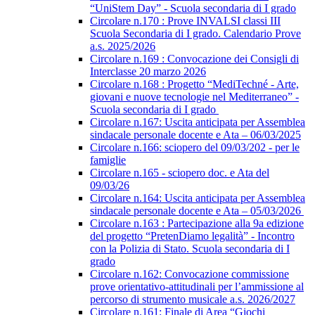
“UniStem Day” - Scuola secondaria di I grado
Circolare n.170 : Prove INVALSI classi III
Scuola Secondaria di I grado. Calendario Prove
a.s. 2025/2026
Circolare n.169 : Convocazione dei Consigli di
Interclasse 20 marzo 2026
Circolare n.168 : Progetto “MediTechné - Arte,
giovani e nuove tecnologie nel Mediterraneo” -
Scuola secondaria di I grado
Circolare n.167: Uscita anticipata per Assemblea
sindacale personale docente e Ata – 06/03/2025
Circolare n.166: sciopero del 09/03/202 - per le
famiglie
Circolare n.165 - sciopero doc. e Ata del
09/03/26
Circolare n.164: Uscita anticipata per Assemblea
sindacale personale docente e Ata – 05/03/2026
Circolare n.163 : Partecipazione alla 9a edizione
del progetto “PretenDiamo legalità” - Incontro
con la Polizia di Stato. Scuola secondaria di I
grado
Circolare n.162: Convocazione commissione
prove orientativo-attitudinali per l’ammissione al
percorso di strumento musicale a.s. 2026/2027
Circolare n.161: Finale di Area “Giochi