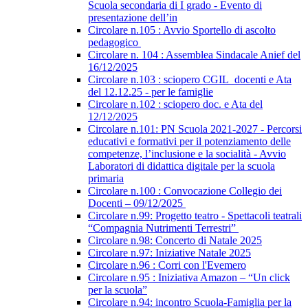
Scuola secondaria di I grado - Evento di
presentazione dell’in
Circolare n.105 : Avvio Sportello di ascolto
pedagogico
Circolare n. 104 : Assemblea Sindacale Anief del
16/12/2025
Circolare n.103 : sciopero CGIL_docenti e Ata
del 12.12.25 - per le famiglie
Circolare n.102 : sciopero doc. e Ata del
12/12/2025
Circolare n.101: PN Scuola 2021-2027 - Percorsi
educativi e formativi per il potenziamento delle
competenze, l’inclusione e la socialità - Avvio
Laboratori di didattica digitale per la scuola
primaria
Circolare n.100 : Convocazione Collegio dei
Docenti – 09/12/2025
Circolare n.99: Progetto teatro - Spettacoli teatrali
“Compagnia Nutrimenti Terrestri”
Circolare n.98: Concerto di Natale 2025
Circolare n.97: Iniziative Natale 2025
Circolare n.96 : Corri con l'Evemero
Circolare n.95 : Iniziativa Amazon – “Un click
per la scuola”
Circolare n.94: incontro Scuola-Famiglia per la