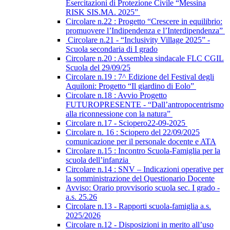
Esercitazioni di Protezione Civile “Messina
RISK SIS.MA. 2025”
Circolare n.22 : Progetto “Crescere in equilibrio:
promuovere l’Indipendenza e l’Interdipendenza”
Circolare n.21 - “Inclusivity Village 2025” -
Scuola secondaria di I grado
Circolare n.20 : Assemblea sindacale FLC CGIL
Scuola del 29/09/25
Circolare n.19 : 7^ Edizione del Festival degli
Aquiloni: Progetto “Il giardino di Eolo”
Circolare n.18 : Avvio Progetto
FUTUROPRESENTE - “Dall’antropocentrismo
alla riconnessione con la natura”
Circolare n.17 - Sciopero22-09-2025
Circolare n. 16 : Sciopero del 22/09/2025
comunicazione per il personale docente e ATA
Circolare n.15 : Incontro Scuola-Famiglia per la
scuola dell’infanzia
Circolare n.14 : SNV – Indicazioni operative per
la somministrazione del Questionario Docente
Avviso: Orario provvisorio scuola sec. I grado -
a.s. 25.26
Circolare n.13 - Rapporti scuola-famiglia a.s.
2025/2026
Circolare n.12 - Disposizioni in merito all’uso