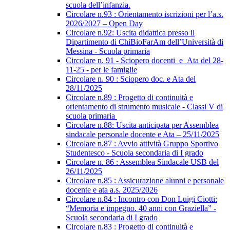
scuola dell’infanzia.
Circolare n.93 : Orientamento iscrizioni per l’a.s.
2026/2027 – Open Day
Circolare n.92: Uscita didattica presso il
Dipartimento di ChiBioFarAm dell’Università di
Messina - Scuola primaria
Circolare n. 91 - Sciopero docenti_e_Ata del 28-
11-25 - per le famiglie
Circolare n. 90 : Sciopero doc. e Ata del
28/11/2025
Circolare n.89 : Progetto di continuità e
orientamento di strumento musicale - Classi V di
scuola primaria
Circolare n.88: Uscita anticipata per Assemblea
sindacale personale docente e Ata – 25/11/2025
Circolare n.87 : Avvio attività Gruppo Sportivo
Studentesco - Scuola secondaria di I grado
Circolare n. 86 : Assemblea Sindacale USB del
26/11/2025
Circolare n.85 : Assicurazione alunni e personale
docente e ata a.s. 2025/2026
Circolare n.84 : Incontro con Don Luigi Ciotti:
“Memoria e impegno. 40 anni con Graziella” -
Scuola secondaria di I grado
Circolare n.83 : Progetto di continuità e