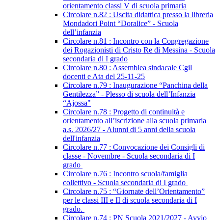
orientamento classi V di scuola primaria
Circolare n.82 : Uscita didattica presso la libreria
Mondadori Point “Doralice” - Scuola
dell’infanzia
Circolare n.81 : Incontro con la Congregazione
dei Rogazionisti di Cristo Re di Messina - Scuola
secondaria di I grado
Circolare n.80 : Assemblea sindacale Cgil
docenti e Ata del 25-11-25
Circolare n.79 : Inaugurazione “Panchina della
Gentilezza” - Plesso di scuola dell’Infanzia
“Ajossa"
Circolare n.78 : Progetto di continuità e
orientamento all’iscrizione alla scuola primaria
a.s. 2026/27 - Alunni di 5 anni della scuola
dell'infanzia
Circolare n.77 : Convocazione dei Consigli di
classe - Novembre - Scuola secondaria di I
grado
Circolare n.76 : Incontro scuola/famiglia
collettivo - Scuola secondaria di I grado
Circolare n.75 : “Giornate dell’Orientamento”
per le classi III e II di scuola secondaria di I
grado.
Circolare n.74 : PN Scuola 2021/2027 - Avvio