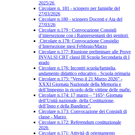
2025/26
Circolare n. 181 - sciopero per famiglie del
27/03/2026
Circolare n.180 - sciopero Docenti e Ata del
27/03/26
Circolare n.179 : Convocazione Consigli
d’intersezione con i Rappresentanti dei genitori
Circolare n.178: Convocazione Consiglio
d’Intersezione mesi Febbraio/Marzo
Circolare n.177: Riunione preliminare alle Prove
INVALSI CBT classi III Scuola Secondaria di I
grado
Circolare n.176: Incontri scuola/famiglia,
andamento didattico educativo - Scuola primaria
Circolare n.175: “Verso il 21 Marzo 2026” -
XXXI Giornata Nazionale della Memoria e
dell’Impegno in ricordo delle vittime delle mafie.
Circolare n.174: 17 marzo – “165^ Giornata
dell’Unità nazionale, della Costituzione,
dell’Inno e della Bandiera”.
Circolare n.173: Convocazione dei Consigli di
classe - Marzo
Circolare n.172: Referendum costituzionale
2026
Circolare n.171: Attività di orientamento