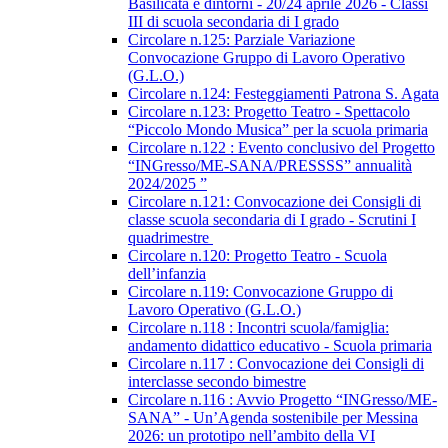
Basilicata e dintorni - 20/24 aprile 2026 - Classi
III di scuola secondaria di I grado
Circolare n.125: Parziale Variazione
Convocazione Gruppo di Lavoro Operativo
(G.L.O.)
Circolare n.124: Festeggiamenti Patrona S. Agata
Circolare n.123: Progetto Teatro - Spettacolo
“Piccolo Mondo Musica” per la scuola primaria
Circolare n.122 : Evento conclusivo del Progetto
“INGresso/ME-SANA/PRESSSS” annualità
2024/2025 ”
Circolare n.121: Convocazione dei Consigli di
classe scuola secondaria di I grado - Scrutini I
quadrimestre
Circolare n.120: Progetto Teatro - Scuola
dell’infanzia
Circolare n.119: Convocazione Gruppo di
Lavoro Operativo (G.L.O.)
Circolare n.118 : Incontri scuola/famiglia:
andamento didattico educativo - Scuola primaria
Circolare n.117 : Convocazione dei Consigli di
interclasse secondo bimestre
Circolare n.116 : Avvio Progetto “INGresso/ME-
SANA” - Un’Agenda sostenibile per Messina
2026: un prototipo nell’ambito della VI