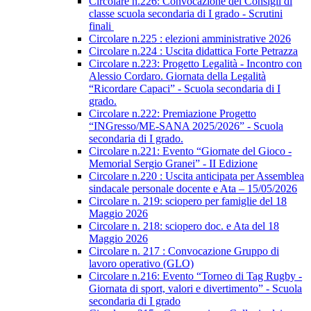
Circolare n.226: Convocazione dei Consigli di
classe scuola secondaria di I grado - Scrutini
finali
Circolare n.225 : elezioni amministrative 2026
Circolare n.224 : Uscita didattica Forte Petrazza
Circolare n.223: Progetto Legalità - Incontro con
Alessio Cordaro. Giornata della Legalità
“Ricordare Capaci” - Scuola secondaria di I
grado.
Circolare n.222: Premiazione Progetto
“INGresso/ME-SANA 2025/2026” - Scuola
secondaria di I grado.
Circolare n.221: Evento “Giornate del Gioco -
Memorial Sergio Granei” - II Edizione
Circolare n.220 : Uscita anticipata per Assemblea
sindacale personale docente e Ata – 15/05/2026
Circolare n. 219: sciopero per famiglie del 18
Maggio 2026
Circolare n. 218: sciopero doc. e Ata del 18
Maggio 2026
Circolare n. 217 : Convocazione Gruppo di
lavoro operativo (GLO)
Circolare n.216: Evento “Torneo di Tag Rugby -
Giornata di sport, valori e divertimento” - Scuola
secondaria di I grado