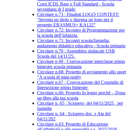
Corsi ICDL Base e Full Standard - Scuola
secondaria di I grado
Circolare n.73 : Finalisti LOGO CONTEST:
“Inventa un titolo e disegna un logo per il
progetto ERASMUS+ KA122”
Circolare n.72: Incontro di Programmazione per
la scuola dell’infanzia.
Circolare n.71: Incontri scuola/famiglia:
andamento didattico educativo - Scuola primaria
Circolare n.70 : Assemblea sindacale USB
Scuola del 14/11/25.
Circolare n 69 : Convocazione interclasse primo
bimestre scuola primaria
Circolare n.68: Progetto di avviamento allo sport
“A scuola di mini-rugby
Circolare n.67 : Convocazione del Consiglio di
Intersezione primo bimestre
Circolare n.66: Progetto Io leggo perché – Dona
un libro alla tua scuola
Circolare n. 65 : Sciopero del 04/11/2025, per
famiglie
Circolare n. 64 : Sciopero doc. e Ata del
04/11/202
Circolare n.63: Progetto di Educazione
all’affettività e alla sessualità a.s. 2025/2026