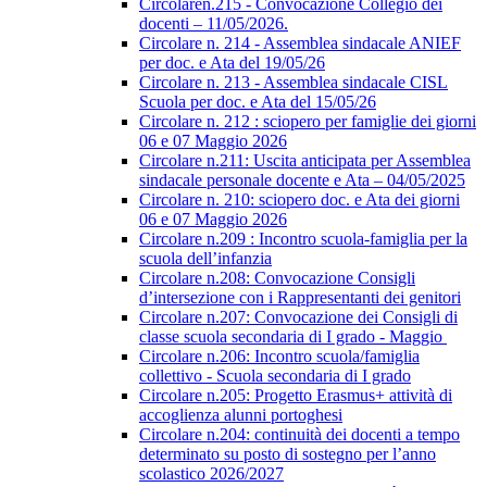
Circolaren.215 - Convocazione Collegio dei
docenti – 11/05/2026.
Circolare n. 214 - Assemblea sindacale ANIEF
per doc. e Ata del 19/05/26
Circolare n. 213 - Assemblea sindacale CISL
Scuola per doc. e Ata del 15/05/26
Circolare n. 212 : sciopero per famiglie dei giorni
06 e 07 Maggio 2026
Circolare n.211: Uscita anticipata per Assemblea
sindacale personale docente e Ata – 04/05/2025
Circolare n. 210: sciopero doc. e Ata dei giorni
06 e 07 Maggio 2026
Circolare n.209 : Incontro scuola-famiglia per la
scuola dell’infanzia
Circolare n.208: Convocazione Consigli
d’intersezione con i Rappresentanti dei genitori
Circolare n.207: Convocazione dei Consigli di
classe scuola secondaria di I grado - Maggio
Circolare n.206: Incontro scuola/famiglia
collettivo - Scuola secondaria di I grado
Circolare n.205: Progetto Erasmus+ attività di
accoglienza alunni portoghesi
Circolare n.204: continuità dei docenti a tempo
determinato su posto di sostegno per l’anno
scolastico 2026/2027