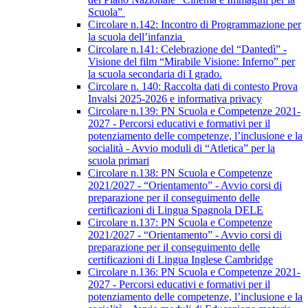
Scuola”
Circolare n.142: Incontro di Programmazione per
la scuola dell’infanzia
Circolare n.141: Celebrazione del “Dantedì” -
Visione del film “Mirabile Visione: Inferno” per
la scuola secondaria di I grado.
Circolare n. 140: Raccolta dati di contesto Prova
Invalsi 2025-2026 e informativa privacy
Circolare n.139: PN Scuola e Competenze 2021-
2027 - Percorsi educativi e formativi per il
potenziamento delle competenze, l’inclusione e la
socialità - Avvio moduli di “Atletica” per la
scuola primari
Circolare n.138: PN Scuola e Competenze
2021/2027 - “Orientamento” - Avvio corsi di
preparazione per il conseguimento delle
certificazioni di Lingua Spagnola DELE
Circolare n.137: PN Scuola e Competenze
2021/2027 - “Orientamento” - Avvio corsi di
preparazione per il conseguimento delle
certificazioni di Lingua Inglese Cambridge
Circolare n.136: PN Scuola e Competenze 2021-
2027 - Percorsi educativi e formativi per il
potenziamento delle competenze, l’inclusione e la