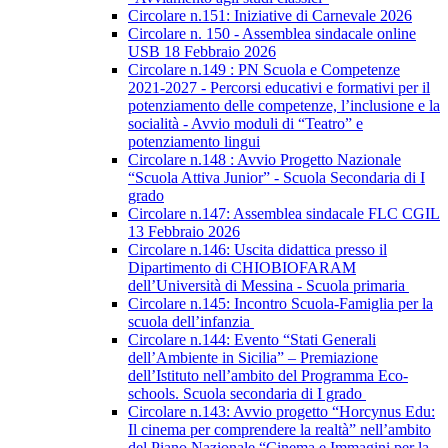
Circolare n.151: Iniziative di Carnevale 2026
Circolare n. 150 - Assemblea sindacale online
USB 18 Febbraio 2026
Circolare n.149 : PN Scuola e Competenze
2021-2027 - Percorsi educativi e formativi per il
potenziamento delle competenze, l’inclusione e la
socialità - Avvio moduli di “Teatro” e
potenziamento lingui
Circolare n.148 : Avvio Progetto Nazionale
“Scuola Attiva Junior” - Scuola Secondaria di I
grado
Circolare n.147: Assemblea sindacale FLC CGIL
13 Febbraio 2026
Circolare n.146: Uscita didattica presso il
Dipartimento di CHIOBIOFARAM
dell’Università di Messina - Scuola primaria
Circolare n.145: Incontro Scuola-Famiglia per la
scuola dell’infanzia
Circolare n.144: Evento “Stati Generali
dell’Ambiente in Sicilia” – Premiazione
dell’Istituto nell’ambito del Programma Eco-
schools. Scuola secondaria di I grado
Circolare n.143: Avvio progetto “Horcynus Edu:
Il cinema per comprendere la realtà” nell’ambito
del Piano Nazionale “Cinema e Immagini per la