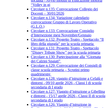
socialità - Avvio moduli di Educazione motoria
“Volley in gi
Circolare n.135: Convocazione Collegio dei
Docenti – 30/01/2026
Circolare n.134: Variazione calendario
convocazione Gruppo di Lavoro Operativo
(G.L.O.)
Circolare n.133: Convocazione Consiglio
d’Intersezione mesi Novembre/Gennaio
Circolare n.132: Progetto Teatro - Spettacolo “Il
libro della giungla” per la scuola primaria
Circolare n.131: Progetto Teatro - Spettacolo
“Disney Tribute Show” per la scuola primaria
Circolare n.130: Partecipazione alla “Giornata
dei Calzini Spaiati”
Circolare n.129: Convocazione dei Consigli di
classe scuola primaria – Scrutini primo
quadrimestre
Circolare n.128: viaggio d’istruzione a Cefalù e
dintorni - 09/10 aprile 2026 - Classi I di scuola
secondaria di I grado
Circolare n.127: Viaggio d’istruzione a Gibellina
e dintorni - 15/17 aprile 2026 - Classi II di scuola
secondaria di I grado
Circolare n.126: Viaggio d’istruzione in