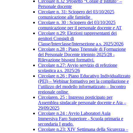
Circolare n.32 :Progetto “Corale d’Istituto” –
Personale docente
Circolare n. 31: Sciopero del 03/10/2025
comunicazione alle famiglie
Circolare n. 30 : Sciopero del 03/10/2025
comunicazione per il personale docente e AT
Circolare n.29: Elezioni rappresentanti dei
genitori Consigli di
Classe/Interclasse/Intersezione a.s. 2025/2026
Circolare n.28 : Piano Triennale di Formazione
del Personale Docente triennio 2025/28 -
Rilevazione bisogni formativi.
Circolare n.27: Avvio servizio di refezione
scolastica a.s. 2025/26
Circolare n.26 : Piano Educativo Individualizzato
(PEI) – Webinar formativo per la compilazione e
l’utilizzo del modello informatizzato – Incontro
regionale online
Circolaren. 25 : Ingresso posticipato per
Assemblea sindacale personale docente e Ata –
29/09/2025
Circolare n.24 : Avvio Laboratori Aula
Immersiva Faro Superiore - Scuola primaria e
secondaria I grado.
Circolare n.23: XIV Settimana della Sicurezza –