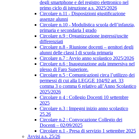
degli smartphone e del registro elettronico nel
primo ciclo di istruzione a.s. 2025/2026
Circolare n.11 - Disposizioni giustificazione
assenze alunni
Circolare n.10 - Modulistica scuola dell’infanzia,
primaria e secondaria I grado
Circolare n.9 : Organizzazione ingressi/uscite
differenziati
Circolare n.8 - Riunione docenti – genitori degli
alunni delle classi I di scuola primaria
Circolare n.7 : Avvio anno scolastico 2025/2026
Circolare n.6 : Inaugurazione aula immersiva nel
plesso di Faro Superiore.
Circolare n.5 : Comunicazioni circa l’utilizzo dei
permessi di cui alla LEGGE 104/92 art. 33
comma 3 o comma 6 relativo all’Anno Scolastico
2025/2026
Circolare n 4 : Collegio Docenti 10 settembre
2025
Circolare n.3 : Impegni inizio anno scolastico
25.26
Circolare n.2 : Convocazione Collegio dei
Docenti – 02/09/2025
Circolare n.1 - Presa di servizio 1 settembre 2025
Avvisi a.s. 25/26