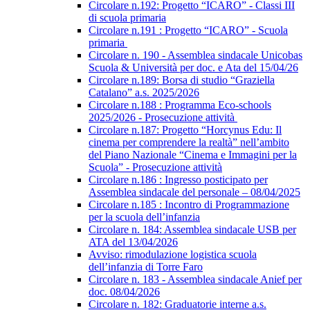
Circolare n.192: Progetto “ICARO” - Classi III
di scuola primaria
Circolare n.191 : Progetto “ICARO” - Scuola
primaria
Circolare n. 190 - Assemblea sindacale Unicobas
Scuola & Università per doc. e Ata del 15/04/26
Circolare n.189: Borsa di studio “Graziella
Catalano” a.s. 2025/2026
Circolare n.188 : Programma Eco-schools
2025/2026 - Prosecuzione attività
Circolare n.187: Progetto “Horcynus Edu: Il
cinema per comprendere la realtà” nell’ambito
del Piano Nazionale “Cinema e Immagini per la
Scuola” - Prosecuzione attività
Circolare n.186 : Ingresso posticipato per
Assemblea sindacale del personale – 08/04/2025
Circolare n.185 : Incontro di Programmazione
per la scuola dell’infanzia
Circolare n. 184: Assemblea sindacale USB per
ATA del 13/04/2026
Avviso: rimodulazione logistica scuola
dell’infanzia di Torre Faro
Circolare n. 183 - Assemblea sindacale Anief per
doc. 08/04/2026
Circolare n. 182: Graduatorie interne a.s.