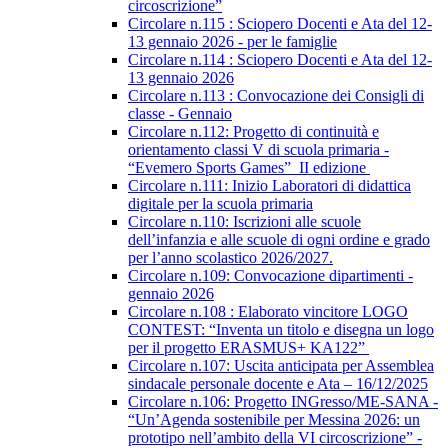
circoscrizione”
Circolare n.115 : Sciopero Docenti e Ata del 12-
13 gennaio 2026 - per le famiglie
Circolare n.114 : Sciopero Docenti e Ata del 12-
13 gennaio 2026
Circolare n.113 : Convocazione dei Consigli di
classe - Gennaio
Circolare n.112: Progetto di continuità e
orientamento classi V di scuola primaria -
“Evemero Sports Games” II edizione
Circolare n.111: Inizio Laboratori di didattica
digitale per la scuola primaria
Circolare n.110: Iscrizioni alle scuole
dell’infanzia e alle scuole di ogni ordine e grado
per l’anno scolastico 2026/2027.
Circolare n.109: Convocazione dipartimenti -
gennaio 2026
Circolare n.108 : Elaborato vincitore LOGO
CONTEST: “Inventa un titolo e disegna un logo
per il progetto ERASMUS+ KA122”
Circolare n.107: Uscita anticipata per Assemblea
sindacale personale docente e Ata – 16/12/2025
Circolare n.106: Progetto INGresso/ME-SANA -
“Un’Agenda sostenibile per Messina 2026: un
prototipo nell’ambito della VI circoscrizione” -