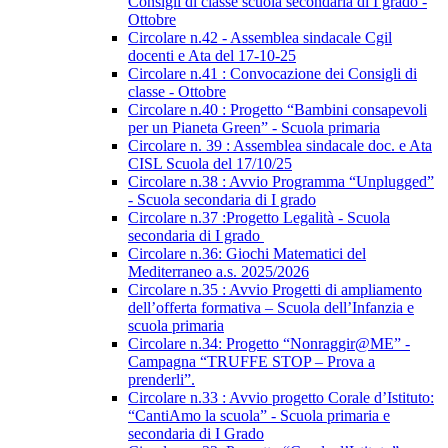
Consigli di classe scuola secondaria di I grado -
Ottobre
Circolare n.42 - Assemblea sindacale Cgil
docenti e Ata del 17-10-25
Circolare n.41 : Convocazione dei Consigli di
classe - Ottobre
Circolare n.40 : Progetto “Bambini consapevoli
per un Pianeta Green” - Scuola primaria
Circolare n. 39 : Assemblea sindacale doc. e Ata
CISL Scuola del 17/10/25
Circolare n.38 : Avvio Programma “Unplugged”
- Scuola secondaria di I grado
Circolare n.37 :Progetto Legalità - Scuola
secondaria di I grado
Circolare n.36: Giochi Matematici del
Mediterraneo a.s. 2025/2026
Circolare n.35 : Avvio Progetti di ampliamento
dell’offerta formativa – Scuola dell’Infanzia e
scuola primaria
Circolare n.34: Progetto “Nonraggir@ME” -
Campagna “TRUFFE STOP – Prova a
prenderli”.
Circolare n.33 : Avvio progetto Corale d’Istituto:
“CantiAmo la scuola” - Scuola primaria e
secondaria di I Grado