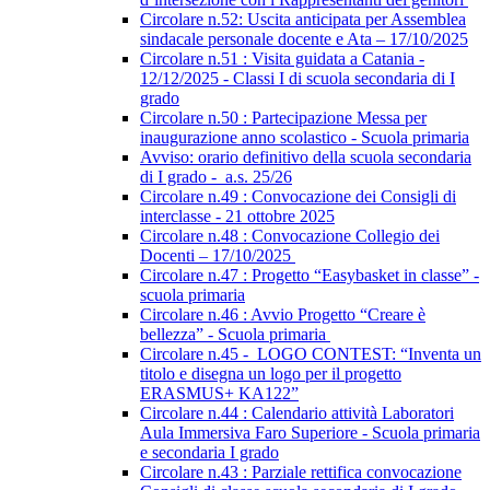
Circolare n.52: Uscita anticipata per Assemblea
sindacale personale docente e Ata – 17/10/2025
Circolare n.51 : Visita guidata a Catania -
12/12/2025 - Classi I di scuola secondaria di I
grado
Circolare n.50 : Partecipazione Messa per
inaugurazione anno scolastico - Scuola primaria
Avviso: orario definitivo della scuola secondaria
di I grado - a.s. 25/26
Circolare n.49 : Convocazione dei Consigli di
interclasse - 21 ottobre 2025
Circolare n.48 : Convocazione Collegio dei
Docenti – 17/10/2025
Circolare n.47 : Progetto “Easybasket in classe” -
scuola primaria
Circolare n.46 : Avvio Progetto “Creare è
bellezza” - Scuola primaria
Circolare n.45 - LOGO CONTEST: “Inventa un
titolo e disegna un logo per il progetto
ERASMUS+ KA122”
Circolare n.44 : Calendario attività Laboratori
Aula Immersiva Faro Superiore - Scuola primaria
e secondaria I grado
Circolare n.43 : Parziale rettifica convocazione