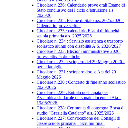
Circolare n.236: Calendario prove orali Esame di
Stato conclusivo del I ciclo d’istruzione a.s.
2025/26
Circolare n.235: Esame di Stato a.s. 2025/2026 -
Calendario prove scritte
Circolare n.235 : calendario Esami di Idoneità
scuola primaria a.s. 2025/2026
Circolare n. 234 : Servizio assistenza e trasporto
scolastico alunni con disabilità A.S. 2026/2027
Circolare n.233: Elezioni amministrative 2026:
ripresa attività didattiche
Circolare n. 232 : sciopero del 29 Maggio 2026 -
per le famiglie
Circolare n. 231 : sciopero doc. e Ata del 29
Maggio 2026
Circolare n.230 : Concerto di fine anno scolastico
2025/2026
Circolare n.229 : Entrata posticipata per
Assemblea sindacale personale docente e Ata –
19/05/2026
Circolare n.228: Cerimonia di consegna Borsa di
studio “Graziella Catalano” a.s. 2025/2026
Circolare n.227: Convocazione dei Consigli di
classe scuola primaria – Scrutini finali