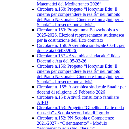
Matematici del Mediterraneo 2026”
Circolare n.160: Progetto “Horcynus Edu: Il
cinema per comprendere la realtà” nell’ambito
del Piano Nazionale “Cinema e Immagini per la
Scuola” - Prosecuzione attività.
Circolare n.159: Programma Eco-schools a.s.
2025-2026. Elezioni rappresentanza studentesca
per la costituzione dell’Eco-comitato
Circolare n. 158: Assemblea sindacale CGIL per
doc. e ata 06/03/2026
Circolare n.157 - Assemblea sindacale Gilda -
Docenti e Ata del 05-03-26
Circolare n.156: Progetto “Horcynus Edu: Il
cinema per comprendere la realtà” nell’ambito
del Piano Nazionale “Cinema e Immagini per la
Scuola” - Prosecuzione attività
Circolare n. 155: Assemblea sindacale Snadir per
docenti di religione 19 Febbraio 2026
Circolare n.154: Attività consultorio familiare
AIED
Circolare n.153: Progetto “Gibellina: l’arte della
rinascita” - Scuola secondaria di I grado
Circolare n.152: PN Scuola e Competenze
2021/2027 - “Orientamento” - Modulo
“Avviamento agli studi classici”