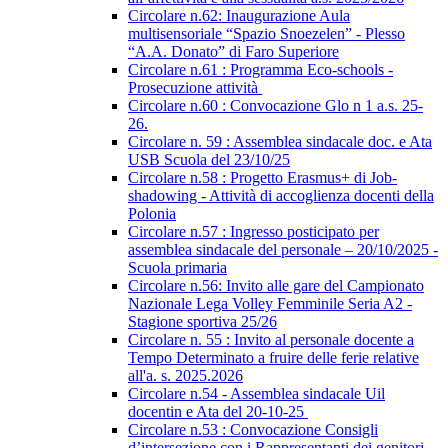
Circolare n.62: Inaugurazione Aula
multisensoriale “Spazio Snoezelen” - Plesso
“A.A. Donato” di Faro Superiore
Circolare n.61 : Programma Eco-schools -
Prosecuzione attività
Circolare n.60 : Convocazione Glo n 1 a.s. 25-
26.
Circolare n. 59 : Assemblea sindacale doc. e Ata
USB Scuola del 23/10/25
Circolare n.58 : Progetto Erasmus+ di Job-
shadowing - Attività di accoglienza docenti della
Polonia
Circolare n.57 : Ingresso posticipato per
assemblea sindacale del personale – 20/10/2025 -
Scuola primaria
Circolare n.56: Invito alle gare del Campionato
Nazionale Lega Volley Femminile Seria A2 -
Stagione sportiva 25/26
Circolare n. 55 : Invito al personale docente a
Tempo Determinato a fruire delle ferie relative
all'a. s. 2025.2026
Circolare n.54 - Assemblea sindacale Uil
docentin e Ata del 20-10-25
Circolare n.53 : Convocazione Consigli
d’intersezione con i Rappresentanti dei genitori