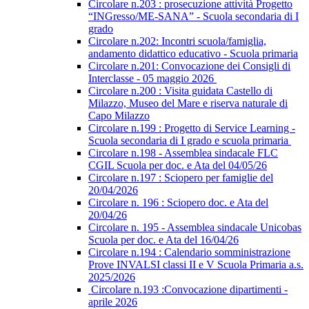
Circolare n.203 : prosecuzione attività Progetto
“INGresso/ME-SANA” - Scuola secondaria di I
grado
Circolare n.202: Incontri scuola/famiglia,
andamento didattico educativo - Scuola primaria
Circolare n.201: Convocazione dei Consigli di
Interclasse - 05 maggio 2026
Circolare n.200 : Visita guidata Castello di
Milazzo, Museo del Mare e riserva naturale di
Capo Milazzo
Circolare n.199 : Progetto di Service Learning -
Scuola secondaria di I grado e scuola primaria
Circolare n.198 - Assemblea sindacale FLC
CGIL Scuola per doc. e Ata del 04/05/26
Circolare n.197 : Sciopero per famiglie del
20/04/2026
Circolare n. 196 : Sciopero doc. e Ata del
20/04/26
Circolare n. 195 - Assemblea sindacale Unicobas
Scuola per doc. e Ata del 16/04/26
Circolare n.194 : Calendario somministrazione
Prove INVALSI classi II e V Scuola Primaria a.s.
2025/2026
Circolare n.193 :Convocazione dipartimenti -
aprile 2026