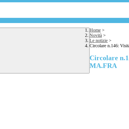
Home
>
Novità
>
Le notizie
>
Circolare n.146: Vis
Circolare n.1
MA.FRA