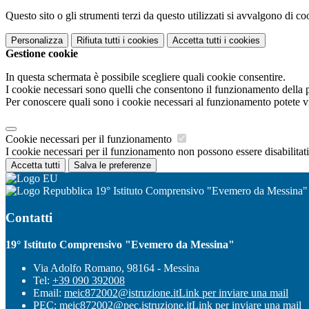
Questo sito o gli strumenti terzi da questo utilizzati si avvalgono di coo
Personalizza
Rifiuta tutti
i cookies
Accetta tutti
i cookies
Gestione cookie
In questa schermata è possibile scegliere quali cookie consentire.
I cookie necessari sono quelli che consentono il funzionamento della pi
Per conoscere quali sono i cookie necessari al funzionamento potete v
Cookie necessari per il funzionamento
I cookie necessari per il funzionamento non possono essere disabilitati.
Accetta tutti
Salva le preferenze
19° Istituto Comprensivo "Evemero da Messina"
Contatti
19° Istituto Comprensivo "Evemero da Messina"
Via Adolfo Romano, 98164 - Messina
Tel:
+39 090 392008
Email:
meic872002@istruzione.it
Link per inviare una mail
PEC:
meic872002@pec.istruzione.it
Link per inviare una mail