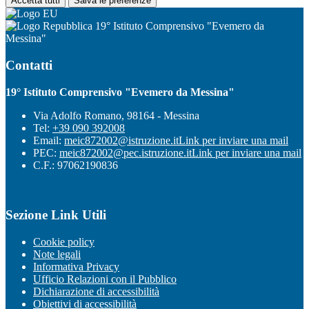
Accetta tutti
Salva le preferenze
19° Istituto Comprensivo "Evemero da
Messina"
Contatti
19° Istituto Comprensivo "Evemero da Messina"
Via Adolfo Romano, 98164 - Messina
Tel:
+39 090 392008
Email:
meic872002@istruzione.it
Link per inviare una mail
PEC:
meic872002@pec.istruzione.it
Link per inviare una mail
C.F.: 97062190836
Sezione Link Utili
Cookie policy
Note legali
Informativa Privacy
Ufficio Relazioni con il Pubblico
Dichiarazione di accessibilità
Obiettivi di accessibilità