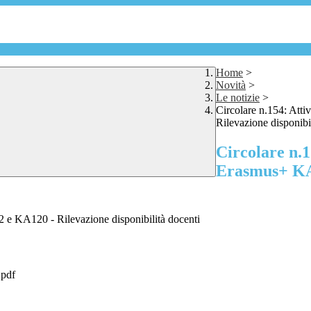
Home
>
Novità
>
Le notizie
>
Circolare n.154: Att
Rilevazione disponibi
Circolare n.1
Erasmus+ KA1
22 e KA120 - Rilevazione disponibilità docenti
.pdf