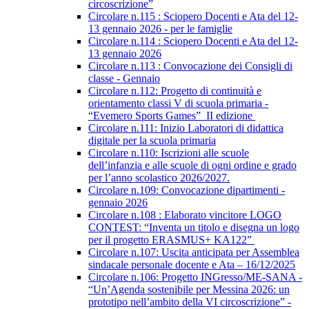
circoscrizione”
Circolare n.115 : Sciopero Docenti e Ata del 12-
13 gennaio 2026 - per le famiglie
Circolare n.114 : Sciopero Docenti e Ata del 12-
13 gennaio 2026
Circolare n.113 : Convocazione dei Consigli di
classe - Gennaio
Circolare n.112: Progetto di continuità e
orientamento classi V di scuola primaria -
“Evemero Sports Games” II edizione
Circolare n.111: Inizio Laboratori di didattica
digitale per la scuola primaria
Circolare n.110: Iscrizioni alle scuole
dell’infanzia e alle scuole di ogni ordine e grado
per l’anno scolastico 2026/2027.
Circolare n.109: Convocazione dipartimenti -
gennaio 2026
Circolare n.108 : Elaborato vincitore LOGO
CONTEST: “Inventa un titolo e disegna un logo
per il progetto ERASMUS+ KA122”
Circolare n.107: Uscita anticipata per Assemblea
sindacale personale docente e Ata – 16/12/2025
Circolare n.106: Progetto INGresso/ME-SANA -
“Un’Agenda sostenibile per Messina 2026: un
prototipo nell’ambito della VI circoscrizione” -