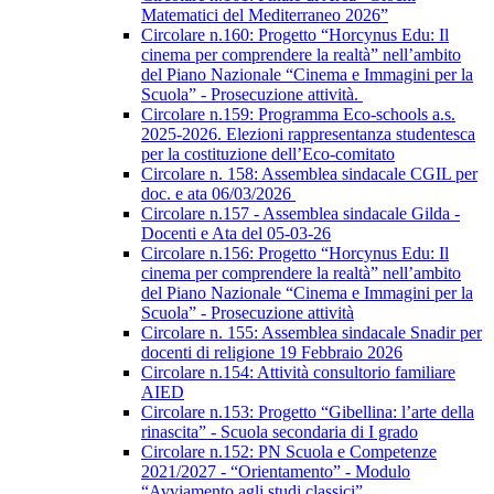
Matematici del Mediterraneo 2026”
Circolare n.160: Progetto “Horcynus Edu: Il
cinema per comprendere la realtà” nell’ambito
del Piano Nazionale “Cinema e Immagini per la
Scuola” - Prosecuzione attività.
Circolare n.159: Programma Eco-schools a.s.
2025-2026. Elezioni rappresentanza studentesca
per la costituzione dell’Eco-comitato
Circolare n. 158: Assemblea sindacale CGIL per
doc. e ata 06/03/2026
Circolare n.157 - Assemblea sindacale Gilda -
Docenti e Ata del 05-03-26
Circolare n.156: Progetto “Horcynus Edu: Il
cinema per comprendere la realtà” nell’ambito
del Piano Nazionale “Cinema e Immagini per la
Scuola” - Prosecuzione attività
Circolare n. 155: Assemblea sindacale Snadir per
docenti di religione 19 Febbraio 2026
Circolare n.154: Attività consultorio familiare
AIED
Circolare n.153: Progetto “Gibellina: l’arte della
rinascita” - Scuola secondaria di I grado
Circolare n.152: PN Scuola e Competenze
2021/2027 - “Orientamento” - Modulo
“Avviamento agli studi classici”