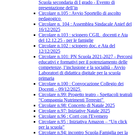
Scuola secondaria di I grado - Evento di
presentazione dell’in
Circolare n.105 : Avvio Sportello di ascolto
pedagogico
Circolare n. 104 : Assemblea Sindacale Anief del
16/12/2025
Circolare n.103 : sciopero CGIL_docenti e Ata
del 12.12.25 - per le famiglie
Circolare n.102 : sciopero doc. e Ata del
12/12/2025
Circolare n.101: PN Scuola 2021-2027 - Percorsi
educativi e formativi per il potenziamento delle
competenze, l’inclusione e la socialità - Avvio
Laboratori di didattica digitale per la scuola
primaria
Circolare n.100 : Convocazione Collegio dei
Docenti – 09/12/2025
Circolare n.99: Progetto teatro - Spettacoli teatrali
“Compagnia Nutrimenti Terrestri”
Circolare n.98: Concerto di Natale 2025
Circolare n.97: Iniziative Natale 2025
Circolare n.96 : Corri con l'Evemero
Circolare n.95 : Iniziativa Amazon – “Un click
per la scuola”
Circolare n.94: incontro Scuola-Famiglia per la