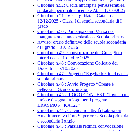
Circolare n.52: Uscita anticipata per Assemblea
sindacale personale docente e Ata – 17/10/2025
Circolare n.51 : Visita guidata a Catania -
12/12/2025 - Classi I di scuola secondaria di I
grado
Circolare n.50 : Partecipazione Messa per
inaugurazione anno scolastico - Scuola primaria
Avviso: orario definitivo della scuola secondaria
di I grado - a.s. 25/26
Circolare n.49 : Convocazione dei Consigli di
interclasse - 21 ottobre 2025
Circolare n.48 : Convocazione Collegio dei
Docenti – 17/10/2025
Circolare n.47 : Progetto “Easybasket in classe” -
scuola primaria
Circolare n.46 : Avvio Progetto “Creare è
bellezza” - Scuola primaria
Circolare n.45 - LOGO CONTEST: “Inventa un
titolo e disegna un logo per il progetto
ERASMUS+ KA122”
Circolare n.44 : Calendario attività Laboratori
Aula Immersiva Faro Superiore - Scuola primaria
e secondaria I grado
Circolare n.43 : Parziale rettifica convocazione