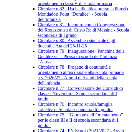
orientamento classi V di scuola primaria
Circolare n.82 : Uscita didattica presso la libreria
Mondadori Point “Doralice” - Scuola
dell’infanzia
Circolare n.81 : Incontro con la Congregazione
dei Rogazionisti di Cristo Re di Messina - Scuola
secondaria di I grado
Circolare n.80 : Assemblea sindacale Cgil
docenti e Ata del 25-11-25
Circolare n.79 : Inaugurazione “Panchina della
Gentilezza” - Plesso di scuola dell’Infanzia
“Ajossa"
Circolare n.78 : Progetto di continuità e
orientamento all’iscrizione alla scuola primaria
a.s. 2026/27 - Alunni di 5 anni della scuola
dell'infanzia
Circolare n.77 : Convocazione dei Consigli di
classe - Novembre - Scuola secondaria di I
grado
Circolare n.76 : Incontro scuola/famiglia
collettivo - Scuola secondaria di I grado
Circolare n.75 : “Giornate dell’Orientamento”
per le classi III e II di scuola secondaria di I
grado.
Circolare n.74 : PN Scuola 2021/2027 - Avvio