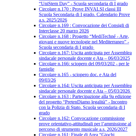
“UniStem Day” - Scuola secondaria di I grado
Circolare n.170 : Prove INVALSI classi III
Scuola Secondaria di I grado. Calendario Prove
a.s. 2025/2026
Circolare n.169 : Convocazione dei Consigli di
Interclasse 20 marzo 2026
Circolare n.168 : Progetto “MediTechné - Arte,
giovani e nuove tecnologie nel Mediterraneo” -
Scuola secondaria di I grado
Circolare n.167: Uscita anticipata per Assemblea
sindacale personale docente e Ata – 06/03/2025
Circolare n.166: sciopero del 09/03/202 - per le
famiglie
Circolare n.165 - sciopero doc. e Ata del
09/03/26
Circolare n.164: Uscita anticipata per Assemblea
sindacale personale docente e Ata – 05/03/2026
Circolare n.163 : Partecipazione alla 9a edizione
del progetto “PretenDiamo legalità” - Incontro
con la Polizia di Stato. Scuola secondaria di I
grado
Circolare n.162: Convocazione commissione
prove orientativo-attitudinali per l’ammissione al
percorso di strumento musicale a.s. 2026/2027
Circolare n.161: Finale di Area “Giochi