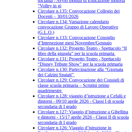
socialità - Avvio moduli di Educazione motoria
“Volley in gi
Circolare n.135: Convocazione Collegio dei
Docenti – 30/01/2026
Circolare n.134: Variazione calendario
convocazione Gruppo di Lavoro Operativo
(G.L.O.)
Circolare n.133: Convocazione Consiglio
d’Intersezione mesi Novembre/Gennaio
Circolare n.132: Progetto Teatro - Spettacolo “Il
libro della giungla” per la scuola primaria
Circolare n.131: Progetto Teatro - Spettacolo
“Disney Tribute Show” per la scuola primaria
Circolare n.130: Partecipazione alla “Giornata
dei Calzini Spaiati”
Circolare n.129: Convocazione dei Consigli di
classe scuola primaria – Scrutini primo
quadrimestre
Circolare n.128: viaggio d’istruzione a Cefalù e
dintorni - 09/10 aprile 2026 - Classi I di scuola
secondaria di I grado
Circolare n.127: Viaggio d’istruzione a Gibellina
e dintorni - 15/17 aprile 2026 - Classi II di scuola
secondaria di I grado
Circolare n.126: Viaggio d’istruzione in