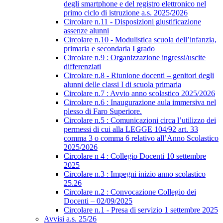
degli smartphone e del registro elettronico nel
primo ciclo di istruzione a.s. 2025/2026
Circolare n.11 - Disposizioni giustificazione
assenze alunni
Circolare n.10 - Modulistica scuola dell’infanzia,
primaria e secondaria I grado
Circolare n.9 : Organizzazione ingressi/uscite
differenziati
Circolare n.8 - Riunione docenti – genitori degli
alunni delle classi I di scuola primaria
Circolare n.7 : Avvio anno scolastico 2025/2026
Circolare n.6 : Inaugurazione aula immersiva nel
plesso di Faro Superiore.
Circolare n.5 : Comunicazioni circa l’utilizzo dei
permessi di cui alla LEGGE 104/92 art. 33
comma 3 o comma 6 relativo all’Anno Scolastico
2025/2026
Circolare n 4 : Collegio Docenti 10 settembre
2025
Circolare n.3 : Impegni inizio anno scolastico
25.26
Circolare n.2 : Convocazione Collegio dei
Docenti – 02/09/2025
Circolare n.1 - Presa di servizio 1 settembre 2025
Avvisi a.s. 25/26