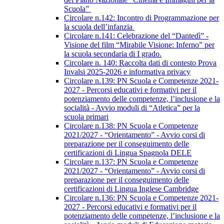
Scuola”
Circolare n.142: Incontro di Programmazione per
la scuola dell’infanzia
Circolare n.141: Celebrazione del “Dantedì” -
Visione del film “Mirabile Visione: Inferno” per
la scuola secondaria di I grado.
Circolare n. 140: Raccolta dati di contesto Prova
Invalsi 2025-2026 e informativa privacy
Circolare n.139: PN Scuola e Competenze 2021-
2027 - Percorsi educativi e formativi per il
potenziamento delle competenze, l’inclusione e la
socialità - Avvio moduli di “Atletica” per la
scuola primari
Circolare n.138: PN Scuola e Competenze
2021/2027 - “Orientamento” - Avvio corsi di
preparazione per il conseguimento delle
certificazioni di Lingua Spagnola DELE
Circolare n.137: PN Scuola e Competenze
2021/2027 - “Orientamento” - Avvio corsi di
preparazione per il conseguimento delle
certificazioni di Lingua Inglese Cambridge
Circolare n.136: PN Scuola e Competenze 2021-
2027 - Percorsi educativi e formativi per il
potenziamento delle competenze, l’inclusione e la