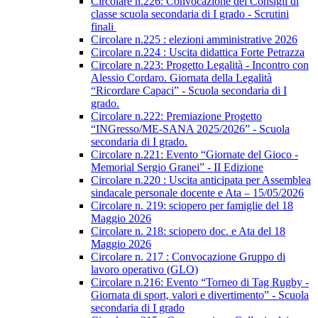
Circolare n.226: Convocazione dei Consigli di
classe scuola secondaria di I grado - Scrutini
finali
Circolare n.225 : elezioni amministrative 2026
Circolare n.224 : Uscita didattica Forte Petrazza
Circolare n.223: Progetto Legalità - Incontro con
Alessio Cordaro. Giornata della Legalità
“Ricordare Capaci” - Scuola secondaria di I
grado.
Circolare n.222: Premiazione Progetto
“INGresso/ME-SANA 2025/2026” - Scuola
secondaria di I grado.
Circolare n.221: Evento “Giornate del Gioco -
Memorial Sergio Granei” - II Edizione
Circolare n.220 : Uscita anticipata per Assemblea
sindacale personale docente e Ata – 15/05/2026
Circolare n. 219: sciopero per famiglie del 18
Maggio 2026
Circolare n. 218: sciopero doc. e Ata del 18
Maggio 2026
Circolare n. 217 : Convocazione Gruppo di
lavoro operativo (GLO)
Circolare n.216: Evento “Torneo di Tag Rugby -
Giornata di sport, valori e divertimento” - Scuola
secondaria di I grado