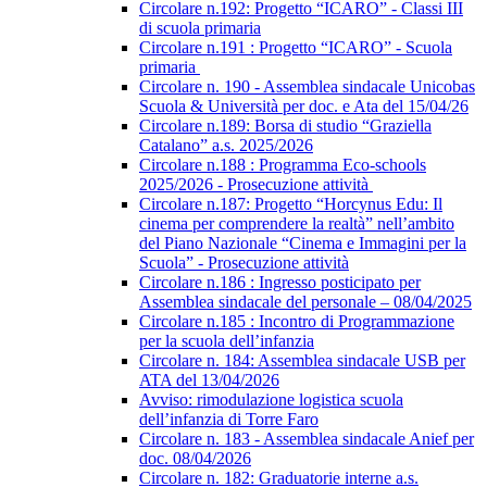
Circolare n.192: Progetto “ICARO” - Classi III
di scuola primaria
Circolare n.191 : Progetto “ICARO” - Scuola
primaria
Circolare n. 190 - Assemblea sindacale Unicobas
Scuola & Università per doc. e Ata del 15/04/26
Circolare n.189: Borsa di studio “Graziella
Catalano” a.s. 2025/2026
Circolare n.188 : Programma Eco-schools
2025/2026 - Prosecuzione attività
Circolare n.187: Progetto “Horcynus Edu: Il
cinema per comprendere la realtà” nell’ambito
del Piano Nazionale “Cinema e Immagini per la
Scuola” - Prosecuzione attività
Circolare n.186 : Ingresso posticipato per
Assemblea sindacale del personale – 08/04/2025
Circolare n.185 : Incontro di Programmazione
per la scuola dell’infanzia
Circolare n. 184: Assemblea sindacale USB per
ATA del 13/04/2026
Avviso: rimodulazione logistica scuola
dell’infanzia di Torre Faro
Circolare n. 183 - Assemblea sindacale Anief per
doc. 08/04/2026
Circolare n. 182: Graduatorie interne a.s.