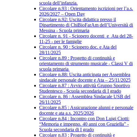
scuola dell’infanzia.
Circolare n.93 : Orientamento iscrizioni per l’a.s.
2026/2027 – Open Day
Circolare n.92: Uscita didattica presso il
Dipartimento di ChiBioFarAm dell’Università di
Messina - Scuola primaria
Circolare n. 91 - Sciopero docenti_e_Ata del 28-
11-25 - per le famiglie
Circolare n. 90 : Sciopero doc. e Ata del
28/11/2025
Circolare n.89 : Progetto di continuità e
orientamento di strumento musicale - Classi V di
scuola primaria
Circolare n.88: Uscita anticipata per Assemblea
sindacale personale docente e Ata – 25/11/2025
Circolare n.87 : Avvio attività Gruppo Sportivo
Studentesco - Scuola secondaria di I grado
Circolare n. 86 : Assemblea Sindacale USB del
26/11/2025
Circolare n.85 : Assicurazione alunni e personale
docente e ata a.s. 2025/2026
Circolare n.84 : Incontro con Don Luigi Ciotti:
“Memoria e impegno. 40 anni con Graziella” -
Scuola secondaria di I grado
Circolare n.83 : Progetto di continuità e