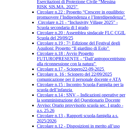
Esercitazioni di Protezione Civile “Messina
RISK SIS.MA. 2025”
Circolare n.22 : Progetto “Crescere in equilibrio:
promuovere l’Indipendenza e l’Interdipendenza”
Circolare n.21 - “Inclusivity Village 2025” -
Scuola secondaria di I grado
Circolare n.20 : Assemblea sindacale FLC CGIL
Scuola del 29/09/25
Circolare n.19 : 7^ Edizione del Festival degli
Aquiloni: Progetto “Il giardino di Eolo”
Circolare n.18 : Avvio Progetto
FUTUROPRESENTE - “Dall’antropocentrismo
alla riconnessione con la natura”
Circolare n.17 - Sciopero22-09-2025
Circolare n. 16 : Sciopero del 22/09/2025
comunicazione per il personale docente e ATA
Circolare n.15 : Incontro Scuola-Famiglia per la
scuola dell’infanzia
Circolare n.14 : SNV – Indicazioni operative per
la somministrazione del Questionario Docente
Avviso: Orario provvisorio scuola sec. I grado -
a.s. 25.26
Circolare n.13 - Rapporti scuola-famiglia a.s.
2025/2026
Circolare n.12 - Disposizioni in merito all’uso