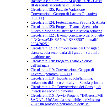
Basilicata e dintorni - 20/24 aprile 2026 - Classi
III di scuola secondaria di I grado
Circolare n.125: Parziale Variazione
Convocazione Gruppo di Lavoro Operativo
(G.L.O.)
Circolare n.124: Festeggiamenti Patrona S. Agata
Circolare n.123: Progetto Teatro - Spettacolo
“Piccolo Mondo Musica” per la scuola primaria
Circolare n.122 : Evento conclusivo del Progetto
“INGresso/ME-SANA/PRESSSS” annualità
2024/2025 ”
Circolare n.121: Convocazione dei Consigli di
classe scuola secondaria di I grado - Scrutini I
quadrimestre
Circolare n.120: Progetto Teatro - Scuola
dell’infanzia
Circolare n.119: Convocazione Gruppo di
Lavoro Operativo (G.L.O.)
Circolare n.118 : Incontri scuola/famiglia:
andamento didattico educativo - Scuola primaria
Circolare n.117 : Convocazione dei Consigli di
interclasse secondo bimestre
Circolare n.116 : Avvio Progetto “INGresso/ME-
SANA” - Un’Agenda sostenibile per Messina
2026: un prototipo nell’ambito della VI