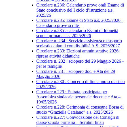
Circolare n.236: Calendario prove orali Esame di
Stato conclusivo del I ciclo d’istruzione a.s.
2025/26
Circolare n.235: Esame di Stato a.s. 2025/2026 -
Calendario prove scritte
Circolare n.235 : calendario Esami di Idoneità
scuola primaria a.s. 2025/2026
Circolare n. 234 : Servizio assistenza e trasporto
scolastico alunni con disabilità A.S. 2026/2027
Circolare n.233: Elezioni amministrative 2026:
ripresa attività didattiche
Circolare n. 232 : sciopero del 29 Maggio 2026 -
per le famiglie
Circolare n. 231 : sciopero doc. e Ata del 29
Maggio 2026
Circolare n.230 : Concerto di fine anno scolastico
2025/2026
Circolare n.229 : Entrata posticipata per
Assemblea sindacale personale docente e Ata –
19/05/2026
Circolare n.228: Cerimonia di consegna Borsa di
studio “Graziella Catalano” a.s. 2025/2026
Circolare n.227: Convocazione dei Consigli di
classe scuola primaria – Scrutini finali