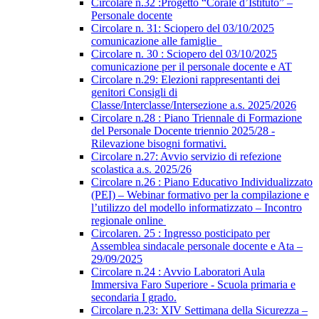
Circolare n.32 :Progetto “Corale d’Istituto” –
Personale docente
Circolare n. 31: Sciopero del 03/10/2025
comunicazione alle famiglie
Circolare n. 30 : Sciopero del 03/10/2025
comunicazione per il personale docente e AT
Circolare n.29: Elezioni rappresentanti dei
genitori Consigli di
Classe/Interclasse/Intersezione a.s. 2025/2026
Circolare n.28 : Piano Triennale di Formazione
del Personale Docente triennio 2025/28 -
Rilevazione bisogni formativi.
Circolare n.27: Avvio servizio di refezione
scolastica a.s. 2025/26
Circolare n.26 : Piano Educativo Individualizzato
(PEI) – Webinar formativo per la compilazione e
l’utilizzo del modello informatizzato – Incontro
regionale online
Circolaren. 25 : Ingresso posticipato per
Assemblea sindacale personale docente e Ata –
29/09/2025
Circolare n.24 : Avvio Laboratori Aula
Immersiva Faro Superiore - Scuola primaria e
secondaria I grado.
Circolare n.23: XIV Settimana della Sicurezza –