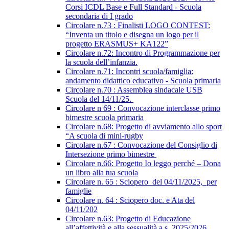
Corsi ICDL Base e Full Standard - Scuola
secondaria di I grado
Circolare n.73 : Finalisti LOGO CONTEST:
“Inventa un titolo e disegna un logo per il
progetto ERASMUS+ KA122”
Circolare n.72: Incontro di Programmazione per
la scuola dell’infanzia.
Circolare n.71: Incontri scuola/famiglia:
andamento didattico educativo - Scuola primaria
Circolare n.70 : Assemblea sindacale USB
Scuola del 14/11/25.
Circolare n 69 : Convocazione interclasse primo
bimestre scuola primaria
Circolare n.68: Progetto di avviamento allo sport
“A scuola di mini-rugby
Circolare n.67 : Convocazione del Consiglio di
Intersezione primo bimestre
Circolare n.66: Progetto Io leggo perché – Dona
un libro alla tua scuola
Circolare n. 65 : Sciopero del 04/11/2025, per
famiglie
Circolare n. 64 : Sciopero doc. e Ata del
04/11/202
Circolare n.63: Progetto di Educazione
all’affettività e alla sessualità a.s. 2025/2026