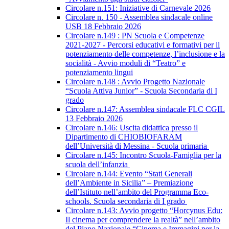
Circolare n.151: Iniziative di Carnevale 2026
Circolare n. 150 - Assemblea sindacale online
USB 18 Febbraio 2026
Circolare n.149 : PN Scuola e Competenze
2021-2027 - Percorsi educativi e formativi per il
potenziamento delle competenze, l’inclusione e la
socialità - Avvio moduli di “Teatro” e
potenziamento lingui
Circolare n.148 : Avvio Progetto Nazionale
“Scuola Attiva Junior” - Scuola Secondaria di I
grado
Circolare n.147: Assemblea sindacale FLC CGIL
13 Febbraio 2026
Circolare n.146: Uscita didattica presso il
Dipartimento di CHIOBIOFARAM
dell’Università di Messina - Scuola primaria
Circolare n.145: Incontro Scuola-Famiglia per la
scuola dell’infanzia
Circolare n.144: Evento “Stati Generali
dell’Ambiente in Sicilia” – Premiazione
dell’Istituto nell’ambito del Programma Eco-
schools. Scuola secondaria di I grado
Circolare n.143: Avvio progetto “Horcynus Edu:
Il cinema per comprendere la realtà” nell’ambito
del Piano Nazionale “Cinema e Immagini per la