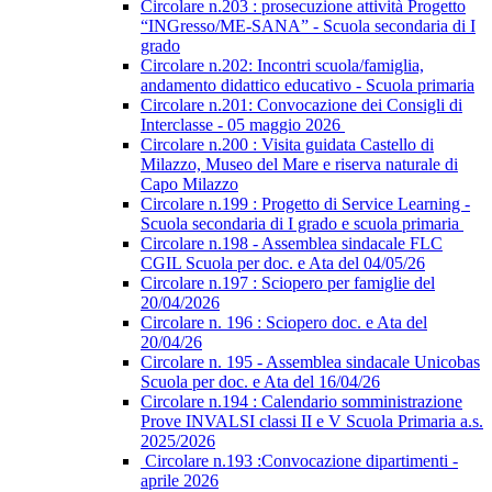
Circolare n.203 : prosecuzione attività Progetto
“INGresso/ME-SANA” - Scuola secondaria di I
grado
Circolare n.202: Incontri scuola/famiglia,
andamento didattico educativo - Scuola primaria
Circolare n.201: Convocazione dei Consigli di
Interclasse - 05 maggio 2026
Circolare n.200 : Visita guidata Castello di
Milazzo, Museo del Mare e riserva naturale di
Capo Milazzo
Circolare n.199 : Progetto di Service Learning -
Scuola secondaria di I grado e scuola primaria
Circolare n.198 - Assemblea sindacale FLC
CGIL Scuola per doc. e Ata del 04/05/26
Circolare n.197 : Sciopero per famiglie del
20/04/2026
Circolare n. 196 : Sciopero doc. e Ata del
20/04/26
Circolare n. 195 - Assemblea sindacale Unicobas
Scuola per doc. e Ata del 16/04/26
Circolare n.194 : Calendario somministrazione
Prove INVALSI classi II e V Scuola Primaria a.s.
2025/2026
Circolare n.193 :Convocazione dipartimenti -
aprile 2026