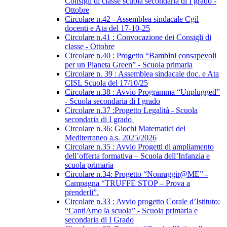
Consigli di classe scuola secondaria di I grado -
Ottobre
Circolare n.42 - Assemblea sindacale Cgil
docenti e Ata del 17-10-25
Circolare n.41 : Convocazione dei Consigli di
classe - Ottobre
Circolare n.40 : Progetto “Bambini consapevoli
per un Pianeta Green” - Scuola primaria
Circolare n. 39 : Assemblea sindacale doc. e Ata
CISL Scuola del 17/10/25
Circolare n.38 : Avvio Programma “Unplugged”
- Scuola secondaria di I grado
Circolare n.37 :Progetto Legalità - Scuola
secondaria di I grado
Circolare n.36: Giochi Matematici del
Mediterraneo a.s. 2025/2026
Circolare n.35 : Avvio Progetti di ampliamento
dell’offerta formativa – Scuola dell’Infanzia e
scuola primaria
Circolare n.34: Progetto “Nonraggir@ME” -
Campagna “TRUFFE STOP – Prova a
prenderli”.
Circolare n.33 : Avvio progetto Corale d’Istituto:
“CantiAmo la scuola” - Scuola primaria e
secondaria di I Grado