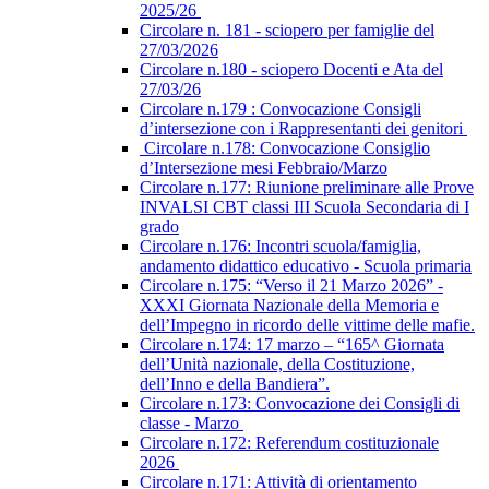
2025/26
Circolare n. 181 - sciopero per famiglie del
27/03/2026
Circolare n.180 - sciopero Docenti e Ata del
27/03/26
Circolare n.179 : Convocazione Consigli
d’intersezione con i Rappresentanti dei genitori
Circolare n.178: Convocazione Consiglio
d’Intersezione mesi Febbraio/Marzo
Circolare n.177: Riunione preliminare alle Prove
INVALSI CBT classi III Scuola Secondaria di I
grado
Circolare n.176: Incontri scuola/famiglia,
andamento didattico educativo - Scuola primaria
Circolare n.175: “Verso il 21 Marzo 2026” -
XXXI Giornata Nazionale della Memoria e
dell’Impegno in ricordo delle vittime delle mafie.
Circolare n.174: 17 marzo – “165^ Giornata
dell’Unità nazionale, della Costituzione,
dell’Inno e della Bandiera”.
Circolare n.173: Convocazione dei Consigli di
classe - Marzo
Circolare n.172: Referendum costituzionale
2026
Circolare n.171: Attività di orientamento