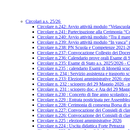
Circolari a.s. 25/26
Circolare n.242: Avvio attività modulo “Velascuol
Circolare n.241: Partecipazione alla Cerimonia “Co
Circolare n.240: Avvio attività modulo “Tra il mar
Circolare n.239: Avvio attività modulo “In vasca
Circolare n.238: PN Scuola e Competenze 2021-2027
Circolare n.237: Convocazione Collegio dei Docen
Circolare n.236: Calendario prove orali Esame di St
Circolare n.235: Esame di Stato a.s. 2025/2026 - C
Circolare n.235 : calendario Esami di Idoneità scu
Circolare n. 234 : Servizio assistenza e trasporto s
Circolare n.233: Elezioni amministrative 2026: ripre
Circolare n. 232 : sciopero del 29 Maggio 2026 - p
Circolare n. 231 : sciopero doc. e Ata del 29 Mag
Circolare n.230 : Concerto di fine anno scolastico
Circolare n.229 : Entrata posticipata per Assembl
Circolare n.228: Cerimonia di consegna Borsa di s
Circolare n.227: Convocazione dei Consigli di class
Circolare n.226: Convocazione dei Consigli di class
Circolare n.225 : elezioni amministrative 2026
Circolare n.224 : Uscita didattica Forte Petrazza