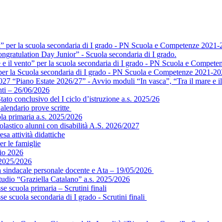
a” per la scuola secondaria di I grado - PN Scuola e Competenze 2021-
ngratulation Day Junior” - Scuola secondaria di I grado.
e e il vento” per la scuola secondaria di I grado - PN Scuola e Compet
” per la Scuola secondaria di I grado - PN Scuola e Competenze 2021-2
 “Piano Estate 2026/27” - Avvio moduli “In vasca”, “Tra il mare e il 
ti – 26/06/2026
ato conclusivo del I ciclo d’istruzione a.s. 2025/26
alendario prove scritte
ola primaria a.s. 2025/2026
colastico alunni con disabilità A.S. 2026/2027
sa attività didattiche
er le famiglie
gio 2026
 2025/2026
ea sindacale personale docente e Ata – 19/05/2026
tudio “Graziella Catalano” a.s. 2025/2026
e scuola primaria – Scrutini finali
e scuola secondaria di I grado - Scrutini finali