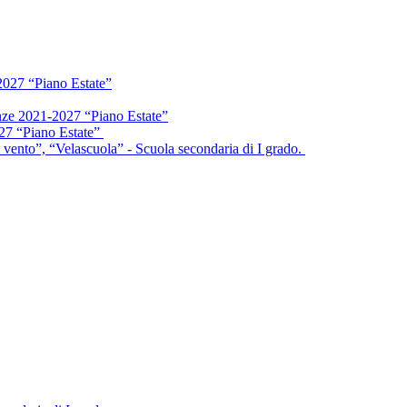
2027 “Piano Estate”
enze 2021-2027 “Piano Estate”
027 “Piano Estate”
vento”, “Velascuola” - Scuola secondaria di I grado.