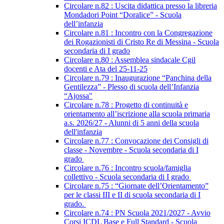
Circolare n.82 : Uscita didattica presso la libreria
Mondadori Point “Doralice” - Scuola
dell’infanzia
Circolare n.81 : Incontro con la Congregazione
dei Rogazionisti di Cristo Re di Messina - Scuola
secondaria di I grado
Circolare n.80 : Assemblea sindacale Cgil
docenti e Ata del 25-11-25
Circolare n.79 : Inaugurazione “Panchina della
Gentilezza” - Plesso di scuola dell’Infanzia
“Ajossa"
Circolare n.78 : Progetto di continuità e
orientamento all’iscrizione alla scuola primaria
a.s. 2026/27 - Alunni di 5 anni della scuola
dell'infanzia
Circolare n.77 : Convocazione dei Consigli di
classe - Novembre - Scuola secondaria di I
grado
Circolare n.76 : Incontro scuola/famiglia
collettivo - Scuola secondaria di I grado
Circolare n.75 : “Giornate dell’Orientamento”
per le classi III e II di scuola secondaria di I
grado.
Circolare n.74 : PN Scuola 2021/2027 - Avvio
Corsi ICDL Base e Full Standard - Scuola