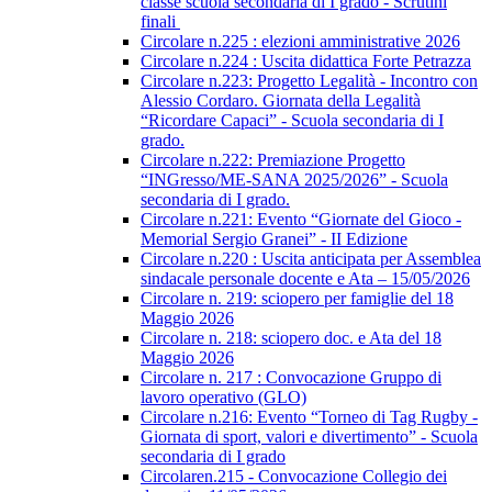
classe scuola secondaria di I grado - Scrutini
finali
Circolare n.225 : elezioni amministrative 2026
Circolare n.224 : Uscita didattica Forte Petrazza
Circolare n.223: Progetto Legalità - Incontro con
Alessio Cordaro. Giornata della Legalità
“Ricordare Capaci” - Scuola secondaria di I
grado.
Circolare n.222: Premiazione Progetto
“INGresso/ME-SANA 2025/2026” - Scuola
secondaria di I grado.
Circolare n.221: Evento “Giornate del Gioco -
Memorial Sergio Granei” - II Edizione
Circolare n.220 : Uscita anticipata per Assemblea
sindacale personale docente e Ata – 15/05/2026
Circolare n. 219: sciopero per famiglie del 18
Maggio 2026
Circolare n. 218: sciopero doc. e Ata del 18
Maggio 2026
Circolare n. 217 : Convocazione Gruppo di
lavoro operativo (GLO)
Circolare n.216: Evento “Torneo di Tag Rugby -
Giornata di sport, valori e divertimento” - Scuola
secondaria di I grado
Circolaren.215 - Convocazione Collegio dei