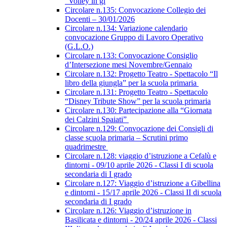
“Volley in gi
Circolare n.135: Convocazione Collegio dei
Docenti – 30/01/2026
Circolare n.134: Variazione calendario
convocazione Gruppo di Lavoro Operativo
(G.L.O.)
Circolare n.133: Convocazione Consiglio
d’Intersezione mesi Novembre/Gennaio
Circolare n.132: Progetto Teatro - Spettacolo “Il
libro della giungla” per la scuola primaria
Circolare n.131: Progetto Teatro - Spettacolo
“Disney Tribute Show” per la scuola primaria
Circolare n.130: Partecipazione alla “Giornata
dei Calzini Spaiati”
Circolare n.129: Convocazione dei Consigli di
classe scuola primaria – Scrutini primo
quadrimestre
Circolare n.128: viaggio d’istruzione a Cefalù e
dintorni - 09/10 aprile 2026 - Classi I di scuola
secondaria di I grado
Circolare n.127: Viaggio d’istruzione a Gibellina
e dintorni - 15/17 aprile 2026 - Classi II di scuola
secondaria di I grado
Circolare n.126: Viaggio d’istruzione in
Basilicata e dintorni - 20/24 aprile 2026 - Classi