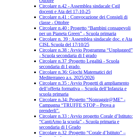
Ottobre
Circolare n.42 - Assemblea sindacale Cgil
docenti e Ata del 17-10-25
Circolare n.41 : Convocazione dei Consigli di
classe - Ottobre
Circolare n.40 : Progetto “Bambini consapevoli
per un Pianeta Green” - Scuola primaria
Circolare n. 39 : Assemblea sindacale doc. e Ata
CISL Scuola del 17/10/25
Circolare n.38 : Avvio Programma “Unplugged”
- Scuola secondaria di I grado
Circolare n.37 :Progetto Legalità - Scuola
secondaria di I grado
Circolare n.36: Giochi Matematici del
Mediterraneo a.s. 2025/2026
Circolare n.35 : Avvio Progetti di ampliamento
dell’offerta formativa – Scuola dell’Infanzia e
scuola primaria
Circolare n.34: Progetto “Nonraggir@ME” -
Campagna “TRUFFE STOP – Prova a
prenderli”.
Circolare n.33 : Avvio progetto Corale d’Istituto:
“CantiAmo la scuola” - Scuola primaria e
secondaria di I Grado
Circolare n.32 :Progetto “Corale d’Istituto” –