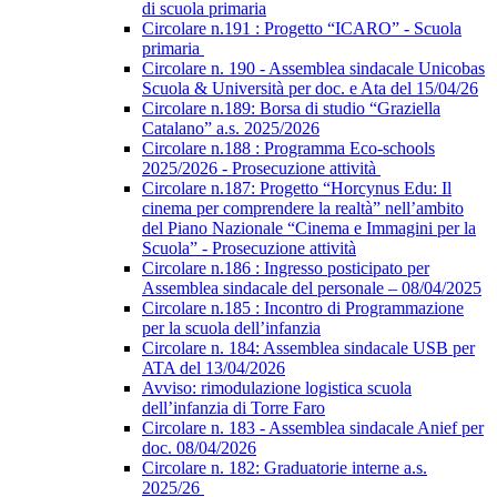
di scuola primaria
Circolare n.191 : Progetto “ICARO” - Scuola
primaria
Circolare n. 190 - Assemblea sindacale Unicobas
Scuola & Università per doc. e Ata del 15/04/26
Circolare n.189: Borsa di studio “Graziella
Catalano” a.s. 2025/2026
Circolare n.188 : Programma Eco-schools
2025/2026 - Prosecuzione attività
Circolare n.187: Progetto “Horcynus Edu: Il
cinema per comprendere la realtà” nell’ambito
del Piano Nazionale “Cinema e Immagini per la
Scuola” - Prosecuzione attività
Circolare n.186 : Ingresso posticipato per
Assemblea sindacale del personale – 08/04/2025
Circolare n.185 : Incontro di Programmazione
per la scuola dell’infanzia
Circolare n. 184: Assemblea sindacale USB per
ATA del 13/04/2026
Avviso: rimodulazione logistica scuola
dell’infanzia di Torre Faro
Circolare n. 183 - Assemblea sindacale Anief per
doc. 08/04/2026
Circolare n. 182: Graduatorie interne a.s.
2025/26