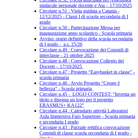
sindacale personale docente e Ata – 17/10/2025
Circolare n.51 : Visita guidata a Catania -
12/12/2025 - Classi I di scuola secondaria di I
grado
Circolare n.50 : Partecipazione Messa per
inaugurazione anno scolastico - Scuola primaria
Avviso: orario definitivo della scuola secondaria
di I grado - a.s. 25/26
Circolare n.49 : Convocazione dei Consigli di
interclasse - 21 ottobre 2025
Circolare n.48 : Convocazione Collegio dei
Docenti – 17/10/2025
Circolare n.47 : Progetto “Easybasket in classe” -
scuola primaria
Circolare n.46 : Avvio Progetto “Creare è
bellezza” - Scuola primaria
Circolare n.45 - LOGO CONTEST: “Inventa un
titolo e disegna un logo per il progetto
ERASMUS+ KA122”
Circolare n.44 : Calendario attività Laboratori
Aula Immersiva Faro Superiore - Scuola primaria
e secondaria I grado
Circolare n.43 : Parziale rettifica convocazione
Consigli di classe scuola secondaria di I grado -