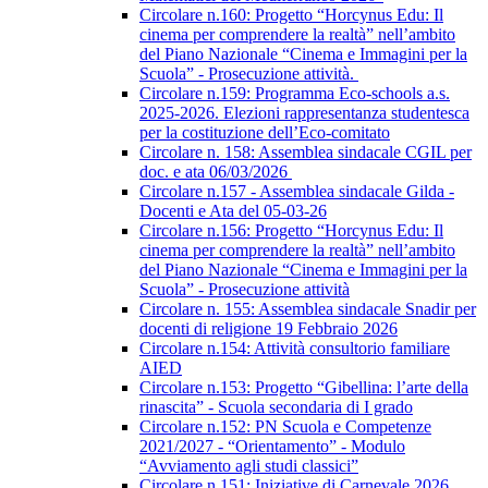
Circolare n.160: Progetto “Horcynus Edu: Il
cinema per comprendere la realtà” nell’ambito
del Piano Nazionale “Cinema e Immagini per la
Scuola” - Prosecuzione attività.
Circolare n.159: Programma Eco-schools a.s.
2025-2026. Elezioni rappresentanza studentesca
per la costituzione dell’Eco-comitato
Circolare n. 158: Assemblea sindacale CGIL per
doc. e ata 06/03/2026
Circolare n.157 - Assemblea sindacale Gilda -
Docenti e Ata del 05-03-26
Circolare n.156: Progetto “Horcynus Edu: Il
cinema per comprendere la realtà” nell’ambito
del Piano Nazionale “Cinema e Immagini per la
Scuola” - Prosecuzione attività
Circolare n. 155: Assemblea sindacale Snadir per
docenti di religione 19 Febbraio 2026
Circolare n.154: Attività consultorio familiare
AIED
Circolare n.153: Progetto “Gibellina: l’arte della
rinascita” - Scuola secondaria di I grado
Circolare n.152: PN Scuola e Competenze
2021/2027 - “Orientamento” - Modulo
“Avviamento agli studi classici”
Circolare n.151: Iniziative di Carnevale 2026