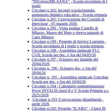
“INGresso/ME-SANA” - Scuola secondaria di I
grado
Circolare n.202: Incontri scuola/famiglia,
andamento didattico educativo - Scuola primaria
Circolare n.201: Convocazione dei Consigli di
Interclasse - 05 maggio 2026
Circolare n.200 : Visita guidata Castello di
Milazzo, Museo del Mare e riserva naturale di
Capo Milazzo
Circolare n.199 : Progetto di Service Learning -
Scuola secondaria di I grado e scuola primaria
Circolare n.198 - Assemblea sindacale FLC
CGIL Scuola per doc. e Ata del 04/05/26
Circolare n.197 : Sciopero per famiglie del
20/04/2026
Circolare n. 196 : Sciopero doc. e Ata del
20/04/26
Circolare n. 195 - Assemblea sindacale Unicobas
Scuola per doc. e Ata del 16/04/26
Circolare n.194 : Calendario somministrazione
Prove INVALSI classi II e V Scuola Primaria a.s.
2025/2026
Circolare n.193 :Convocazione dipartimenti -
aprile 2026
Circolare n.192: Progetto “ICARO” - Classi III