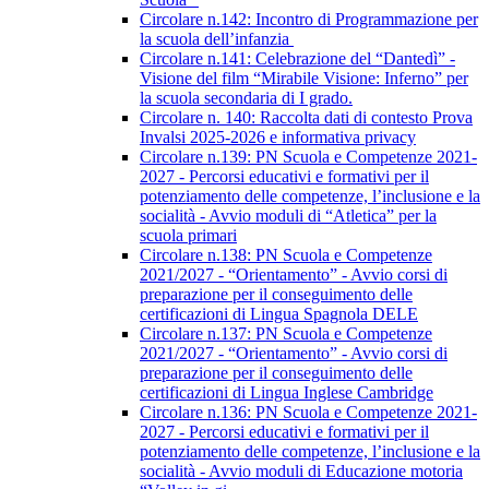
Circolare n.142: Incontro di Programmazione per
la scuola dell’infanzia
Circolare n.141: Celebrazione del “Dantedì” -
Visione del film “Mirabile Visione: Inferno” per
la scuola secondaria di I grado.
Circolare n. 140: Raccolta dati di contesto Prova
Invalsi 2025-2026 e informativa privacy
Circolare n.139: PN Scuola e Competenze 2021-
2027 - Percorsi educativi e formativi per il
potenziamento delle competenze, l’inclusione e la
socialità - Avvio moduli di “Atletica” per la
scuola primari
Circolare n.138: PN Scuola e Competenze
2021/2027 - “Orientamento” - Avvio corsi di
preparazione per il conseguimento delle
certificazioni di Lingua Spagnola DELE
Circolare n.137: PN Scuola e Competenze
2021/2027 - “Orientamento” - Avvio corsi di
preparazione per il conseguimento delle
certificazioni di Lingua Inglese Cambridge
Circolare n.136: PN Scuola e Competenze 2021-
2027 - Percorsi educativi e formativi per il
potenziamento delle competenze, l’inclusione e la
socialità - Avvio moduli di Educazione motoria