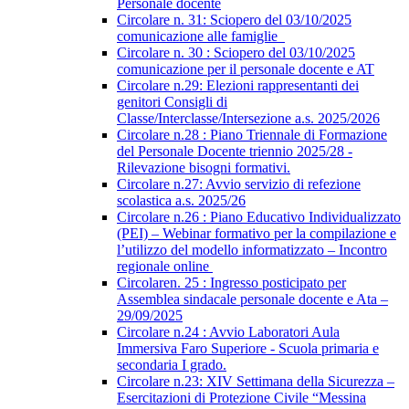
Personale docente
Circolare n. 31: Sciopero del 03/10/2025
comunicazione alle famiglie
Circolare n. 30 : Sciopero del 03/10/2025
comunicazione per il personale docente e AT
Circolare n.29: Elezioni rappresentanti dei
genitori Consigli di
Classe/Interclasse/Intersezione a.s. 2025/2026
Circolare n.28 : Piano Triennale di Formazione
del Personale Docente triennio 2025/28 -
Rilevazione bisogni formativi.
Circolare n.27: Avvio servizio di refezione
scolastica a.s. 2025/26
Circolare n.26 : Piano Educativo Individualizzato
(PEI) – Webinar formativo per la compilazione e
l’utilizzo del modello informatizzato – Incontro
regionale online
Circolaren. 25 : Ingresso posticipato per
Assemblea sindacale personale docente e Ata –
29/09/2025
Circolare n.24 : Avvio Laboratori Aula
Immersiva Faro Superiore - Scuola primaria e
secondaria I grado.
Circolare n.23: XIV Settimana della Sicurezza –
Esercitazioni di Protezione Civile “Messina