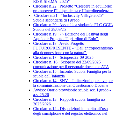
RISK SIS.MA. 2025”
Circolare n.22 : Progetto “Crescere in equilibrio:
promuovere l’Indipendenza e l’Interdipendenza”
Circolare n.21 - “Inclusivity Village 2025” -
Scuola secondaria di I grado
Circolare n.20 : Assemblea sindacale FLC CGIL
Scuola del 29/09/25
Circolare n.19 : 7^ Edizione del Festival degli
Aquiloni: Progetto “Il giardino di Eolo”
Circolare n.18 : Avvio Progetto
FUTUROPRESENTE - “Dall’antropocentrismo
alla riconnessione con la natura”
Circolare n.17 - Sciopero22-09-2025
Circolare n. 16 : Sciopero del 22/09/2025
comunicazione per il personale docente e ATA
Circolare n.15 : Incontro Scuola-Famiglia per la
scuola dell’infanzia
Circolare n.14 : SNV – Indicazioni operative per
la somministrazione del Questionario Docente
Avviso: Orario provvisorio scuola sec. I grado -
a.s. 25.26
Circolare n.13 - Rapporti scuola-famiglia a.s.
2025/2026
Circolare n.12 - Disposizioni in merito all’uso
degli smartphone e del registro elettronico nel