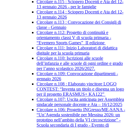
Circolare n.115 : Sciopero Docenti e Ata del 12-
13 gennaio 2026 - per le famiglie
Circolare n.114 : Sciopero Docenti e Ata del 12-
13 gennaio 2026
Circolare n.113 : Convocazione dei Consigli di
classe - Gennaio
Circolare n.112: Progetto di continuità e
orientamento classi V di scuola primaria -
“Evemero Sports Games” II edizione
Circolare n.111: Inizio Laboratori di didattica
digitale per la scuola primaria
Circolare n.110: Iscrizioni alle scuole
dell’infanzia e alle scuole di ogni ordine e grado
per l’anno scolastico 2026/2027.
Circolare n.109: Convocazione dipartimenti -
gennaio 2026
Circolare n.108 : Elaborato vincitore LOGO
CONTEST: “Inventa un titolo e disegna un logo
per il progetto ERASMUS+ KA122”
Circolare n.107: Uscita anticipata per Assemblea
sindacale personale docente e Ata – 16/12/2025
Circolare n.106: Progetto INGresso/ME-SANA -
“Un’Agenda sostenibile per Messina 2026: un
prototipo nell’ambito della VI circoscrizione” -
Scuola secondaria di I grado - Evento di