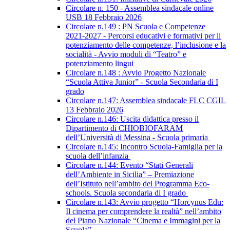
Circolare n. 150 - Assemblea sindacale online
USB 18 Febbraio 2026
Circolare n.149 : PN Scuola e Competenze
2021-2027 - Percorsi educativi e formativi per il
potenziamento delle competenze, l’inclusione e la
socialità - Avvio moduli di “Teatro” e
potenziamento lingui
Circolare n.148 : Avvio Progetto Nazionale
“Scuola Attiva Junior” - Scuola Secondaria di I
grado
Circolare n.147: Assemblea sindacale FLC CGIL
13 Febbraio 2026
Circolare n.146: Uscita didattica presso il
Dipartimento di CHIOBIOFARAM
dell’Università di Messina - Scuola primaria
Circolare n.145: Incontro Scuola-Famiglia per la
scuola dell’infanzia
Circolare n.144: Evento “Stati Generali
dell’Ambiente in Sicilia” – Premiazione
dell’Istituto nell’ambito del Programma Eco-
schools. Scuola secondaria di I grado
Circolare n.143: Avvio progetto “Horcynus Edu:
Il cinema per comprendere la realtà” nell’ambito
del Piano Nazionale “Cinema e Immagini per la
Scuola”