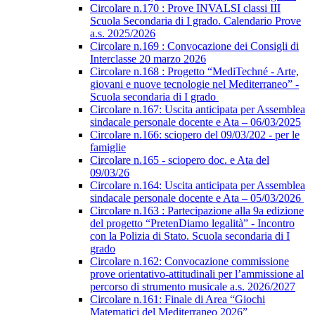
Circolare n.170 : Prove INVALSI classi III
Scuola Secondaria di I grado. Calendario Prove
a.s. 2025/2026
Circolare n.169 : Convocazione dei Consigli di
Interclasse 20 marzo 2026
Circolare n.168 : Progetto “MediTechné - Arte,
giovani e nuove tecnologie nel Mediterraneo” -
Scuola secondaria di I grado
Circolare n.167: Uscita anticipata per Assemblea
sindacale personale docente e Ata – 06/03/2025
Circolare n.166: sciopero del 09/03/202 - per le
famiglie
Circolare n.165 - sciopero doc. e Ata del
09/03/26
Circolare n.164: Uscita anticipata per Assemblea
sindacale personale docente e Ata – 05/03/2026
Circolare n.163 : Partecipazione alla 9a edizione
del progetto “PretenDiamo legalità” - Incontro
con la Polizia di Stato. Scuola secondaria di I
grado
Circolare n.162: Convocazione commissione
prove orientativo-attitudinali per l’ammissione al
percorso di strumento musicale a.s. 2026/2027
Circolare n.161: Finale di Area “Giochi
Matematici del Mediterraneo 2026”