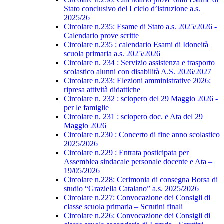
Stato conclusivo del I ciclo d’istruzione a.s.
2025/26
Circolare n.235: Esame di Stato a.s. 2025/2026 -
Calendario prove scritte
Circolare n.235 : calendario Esami di Idoneità
scuola primaria a.s. 2025/2026
Circolare n. 234 : Servizio assistenza e trasporto
scolastico alunni con disabilità A.S. 2026/2027
Circolare n.233: Elezioni amministrative 2026:
ripresa attività didattiche
Circolare n. 232 : sciopero del 29 Maggio 2026 -
per le famiglie
Circolare n. 231 : sciopero doc. e Ata del 29
Maggio 2026
Circolare n.230 : Concerto di fine anno scolastico
2025/2026
Circolare n.229 : Entrata posticipata per
Assemblea sindacale personale docente e Ata –
19/05/2026
Circolare n.228: Cerimonia di consegna Borsa di
studio “Graziella Catalano” a.s. 2025/2026
Circolare n.227: Convocazione dei Consigli di
classe scuola primaria – Scrutini finali
Circolare n.226: Convocazione dei Consigli di