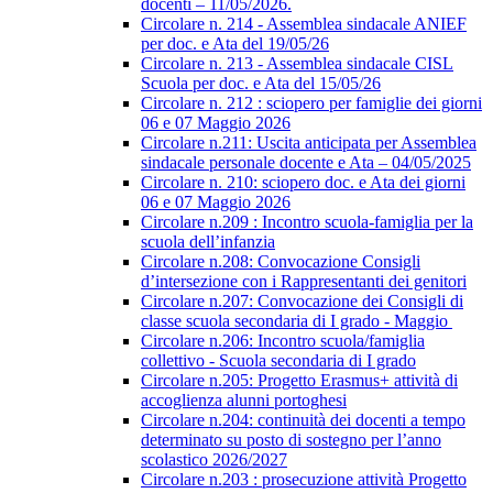
docenti – 11/05/2026.
Circolare n. 214 - Assemblea sindacale ANIEF
per doc. e Ata del 19/05/26
Circolare n. 213 - Assemblea sindacale CISL
Scuola per doc. e Ata del 15/05/26
Circolare n. 212 : sciopero per famiglie dei giorni
06 e 07 Maggio 2026
Circolare n.211: Uscita anticipata per Assemblea
sindacale personale docente e Ata – 04/05/2025
Circolare n. 210: sciopero doc. e Ata dei giorni
06 e 07 Maggio 2026
Circolare n.209 : Incontro scuola-famiglia per la
scuola dell’infanzia
Circolare n.208: Convocazione Consigli
d’intersezione con i Rappresentanti dei genitori
Circolare n.207: Convocazione dei Consigli di
classe scuola secondaria di I grado - Maggio
Circolare n.206: Incontro scuola/famiglia
collettivo - Scuola secondaria di I grado
Circolare n.205: Progetto Erasmus+ attività di
accoglienza alunni portoghesi
Circolare n.204: continuità dei docenti a tempo
determinato su posto di sostegno per l’anno
scolastico 2026/2027
Circolare n.203 : prosecuzione attività Progetto