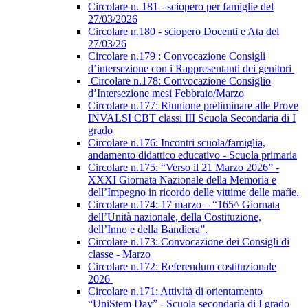
Circolare n. 181 - sciopero per famiglie del
27/03/2026
Circolare n.180 - sciopero Docenti e Ata del
27/03/26
Circolare n.179 : Convocazione Consigli
d’intersezione con i Rappresentanti dei genitori
Circolare n.178: Convocazione Consiglio
d’Intersezione mesi Febbraio/Marzo
Circolare n.177: Riunione preliminare alle Prove
INVALSI CBT classi III Scuola Secondaria di I
grado
Circolare n.176: Incontri scuola/famiglia,
andamento didattico educativo - Scuola primaria
Circolare n.175: “Verso il 21 Marzo 2026” -
XXXI Giornata Nazionale della Memoria e
dell’Impegno in ricordo delle vittime delle mafie.
Circolare n.174: 17 marzo – “165^ Giornata
dell’Unità nazionale, della Costituzione,
dell’Inno e della Bandiera”.
Circolare n.173: Convocazione dei Consigli di
classe - Marzo
Circolare n.172: Referendum costituzionale
2026
Circolare n.171: Attività di orientamento
“UniStem Day” - Scuola secondaria di I grado