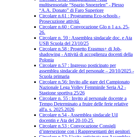
multisensoriale “Spazio Snoezelen” - Plesso
“A.A. Donato” di Faro Superiore
Circolare n.61 : Programma Eco-schools -
Prosecuzione attività
Circolare n.60 : Convocazione Glo n 1 a.s. 25-
26.
Circolare n. 59 : Assemblea sindacale doc. e Ata
USB Scuola del 23/10/25
Circolare n.58 : Progetto Erasmus+ di Job-
shadowing - Attività di accoglienza docenti della
Polonia
Circolare n.57 : Ingresso posticipato per
assemblea sindacale del personale – 20/10/2025 -
Scuola primaria
Circolare n.56: Invito alle gare del Campionato
Nazionale Lega Volley Femminile Seria A2 -
Stagione sportiva 25/26
Circolare n. 55 : Invito al personale docente a
Tempo Determinato a fruire delle ferie relative
all'a. s. 2025.2026
Circolare n.54 - Assemblea sindacale Uil
docentin e Ata del 20-10-25
Circolare n.53 : Convocazione Consigli
d’intersezione con i Rappresentanti dei genitori
Circolare n.52: Uscita anticipata per Assemblea