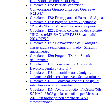
III di scuola secondaria di I grado
Circolare n.125: Parziale Variazione
Convocazione Gruppo di Lavoro Operativo
(G.L.O.)
Circolare n.124: Festeggiamenti Patrona S. Agata
Circolare n.123: Progetto Teatro - Spettacolo
“Piccolo Mondo Musica” per la scuola primaria
Circolare n.122 : Evento conclusivo del Progetto
“INGresso/ME-SANA/PRESSSS” annualità
2024/2025 ”
Circolare n.121: Convocazione dei Consigli di
classe scuola secondaria di I grado - Scrutini I
quadrimestre
Circolare n.120: Progetto Teatro - Scuola
dell’infanzia
Circolare n.119: Convocazione Gruppo di
Lavoro Operativo (G.L.O.)
Circolare n.118 : Incontri scuola/famiglia:
andamento didattico educativo - Scuola primaria
Circolare n.117 : Convocazione dei Consigli di
interclasse secondo bimestre
Circolare n.116 : Avvio Progetto “INGresso/ME-
SANA” - Un’Agenda sostenibile per Messina
2026: un prototipo nell’ambito della VI
circoscrizione”