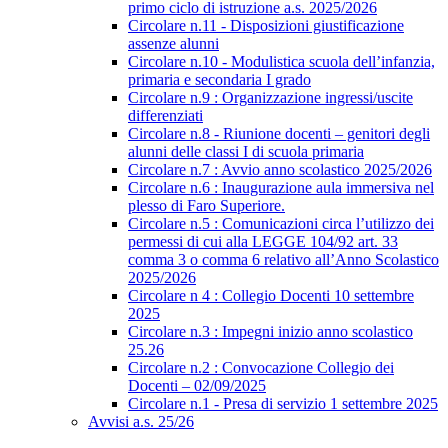
primo ciclo di istruzione a.s. 2025/2026
Circolare n.11 - Disposizioni giustificazione
assenze alunni
Circolare n.10 - Modulistica scuola dell’infanzia,
primaria e secondaria I grado
Circolare n.9 : Organizzazione ingressi/uscite
differenziati
Circolare n.8 - Riunione docenti – genitori degli
alunni delle classi I di scuola primaria
Circolare n.7 : Avvio anno scolastico 2025/2026
Circolare n.6 : Inaugurazione aula immersiva nel
plesso di Faro Superiore.
Circolare n.5 : Comunicazioni circa l’utilizzo dei
permessi di cui alla LEGGE 104/92 art. 33
comma 3 o comma 6 relativo all’Anno Scolastico
2025/2026
Circolare n 4 : Collegio Docenti 10 settembre
2025
Circolare n.3 : Impegni inizio anno scolastico
25.26
Circolare n.2 : Convocazione Collegio dei
Docenti – 02/09/2025
Circolare n.1 - Presa di servizio 1 settembre 2025
Avvisi a.s. 25/26