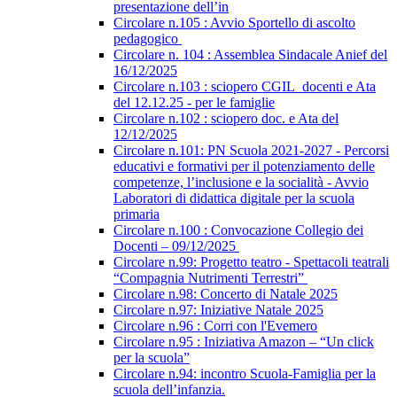
presentazione dell’in
Circolare n.105 : Avvio Sportello di ascolto
pedagogico
Circolare n. 104 : Assemblea Sindacale Anief del
16/12/2025
Circolare n.103 : sciopero CGIL_docenti e Ata
del 12.12.25 - per le famiglie
Circolare n.102 : sciopero doc. e Ata del
12/12/2025
Circolare n.101: PN Scuola 2021-2027 - Percorsi
educativi e formativi per il potenziamento delle
competenze, l’inclusione e la socialità - Avvio
Laboratori di didattica digitale per la scuola
primaria
Circolare n.100 : Convocazione Collegio dei
Docenti – 09/12/2025
Circolare n.99: Progetto teatro - Spettacoli teatrali
“Compagnia Nutrimenti Terrestri”
Circolare n.98: Concerto di Natale 2025
Circolare n.97: Iniziative Natale 2025
Circolare n.96 : Corri con l'Evemero
Circolare n.95 : Iniziativa Amazon – “Un click
per la scuola”
Circolare n.94: incontro Scuola-Famiglia per la
scuola dell’infanzia.