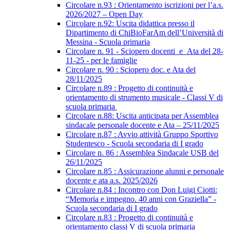
Circolare n.93 : Orientamento iscrizioni per l’a.s.
2026/2027 – Open Day
Circolare n.92: Uscita didattica presso il
Dipartimento di ChiBioFarAm dell’Università di
Messina - Scuola primaria
Circolare n. 91 - Sciopero docenti_e_Ata del 28-
11-25 - per le famiglie
Circolare n. 90 : Sciopero doc. e Ata del
28/11/2025
Circolare n.89 : Progetto di continuità e
orientamento di strumento musicale - Classi V di
scuola primaria
Circolare n.88: Uscita anticipata per Assemblea
sindacale personale docente e Ata – 25/11/2025
Circolare n.87 : Avvio attività Gruppo Sportivo
Studentesco - Scuola secondaria di I grado
Circolare n. 86 : Assemblea Sindacale USB del
26/11/2025
Circolare n.85 : Assicurazione alunni e personale
docente e ata a.s. 2025/2026
Circolare n.84 : Incontro con Don Luigi Ciotti:
“Memoria e impegno. 40 anni con Graziella” -
Scuola secondaria di I grado
Circolare n.83 : Progetto di continuità e
orientamento classi V di scuola primaria