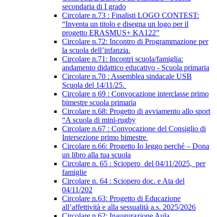
secondaria di I grado
Circolare n.73 : Finalisti LOGO CONTEST:
“Inventa un titolo e disegna un logo per il
progetto ERASMUS+ KA122”
Circolare n.72: Incontro di Programmazione per
la scuola dell’infanzia.
Circolare n.71: Incontri scuola/famiglia:
andamento didattico educativo - Scuola primaria
Circolare n.70 : Assemblea sindacale USB
Scuola del 14/11/25.
Circolare n 69 : Convocazione interclasse primo
bimestre scuola primaria
Circolare n.68: Progetto di avviamento allo sport
“A scuola di mini-rugby
Circolare n.67 : Convocazione del Consiglio di
Intersezione primo bimestre
Circolare n.66: Progetto Io leggo perché – Dona
un libro alla tua scuola
Circolare n. 65 : Sciopero del 04/11/2025, per
famiglie
Circolare n. 64 : Sciopero doc. e Ata del
04/11/202
Circolare n.63: Progetto di Educazione
all’affettività e alla sessualità a.s. 2025/2026
Circolare n.62: Inaugurazione Aula