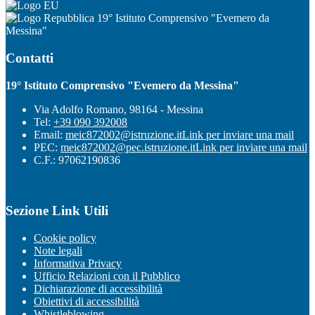
19° Istituto Comprensivo "Evemero da
Messina"
Contatti
19° Istituto Comprensivo "Evemero da Messina"
Via Adolfo Romano, 98164 - Messina
Tel:
+39 090 392008
Email:
meic872002@istruzione.it
Link per inviare una mail
PEC:
meic872002@pec.istruzione.it
Link per inviare una mail
C.F.: 97062190836
Sezione Link Utili
Cookie policy
Note legali
Informativa Privacy
Ufficio Relazioni con il Pubblico
Dichiarazione di accessibilità
Obiettivi di accessibilità
Whistleblowing