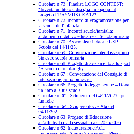
Circolare n.73 : Finalisti LOGO CONTEST:
“Inventa un titolo e disegna un logo per il
progetto ERASMUS+ KA122”
Circolare n.72: Incontro di Programmazione per
la scuola dell’infanzia.
Circolare n.71: Incontri scuola/famiglia:
andamento didattico educativo - Scuola primaria
Circolare n.70 : Assemblea sindacale USB
Scuola del 14/11/25.
Circolare n 69 : Convocazione interclasse primo
bimestre scuola primaria
Circolare n.68: Progetto di avviamento allo sport
“A scuola di mini-rugby
Circolare n.67 : Convocazione del Consiglio di
Intersezione primo bimestre
Circolare n.66: Progetto Io leggo perché – Dona
un libro alla tua scuola
Circolare n. 65 : Sciopero del 04/11/2025, per
famiglie
Circolare n. 64 : Sciopero doc. e Ata del
04/11/202
Circolare n.63: Progetto di Educazione
all’affettività e alla sessualità a.s. 2025/2026
Circolare n.62: Inaugurazione Aula
multisensoriale “Spazio Snoezelen” - Plesso