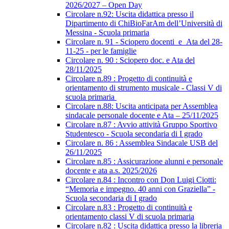
2026/2027 – Open Day
Circolare n.92: Uscita didattica presso il
Dipartimento di ChiBioFarAm dell’Università di
Messina - Scuola primaria
Circolare n. 91 - Sciopero docenti_e_Ata del 28-
11-25 - per le famiglie
Circolare n. 90 : Sciopero doc. e Ata del
28/11/2025
Circolare n.89 : Progetto di continuità e
orientamento di strumento musicale - Classi V di
scuola primaria
Circolare n.88: Uscita anticipata per Assemblea
sindacale personale docente e Ata – 25/11/2025
Circolare n.87 : Avvio attività Gruppo Sportivo
Studentesco - Scuola secondaria di I grado
Circolare n. 86 : Assemblea Sindacale USB del
26/11/2025
Circolare n.85 : Assicurazione alunni e personale
docente e ata a.s. 2025/2026
Circolare n.84 : Incontro con Don Luigi Ciotti:
“Memoria e impegno. 40 anni con Graziella” -
Scuola secondaria di I grado
Circolare n.83 : Progetto di continuità e
orientamento classi V di scuola primaria
Circolare n.82 : Uscita didattica presso la libreria