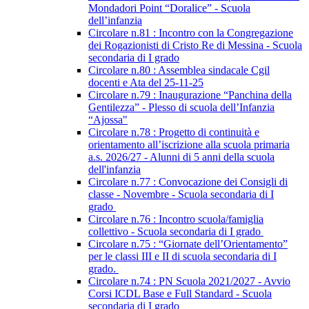
Mondadori Point “Doralice” - Scuola
dell’infanzia
Circolare n.81 : Incontro con la Congregazione
dei Rogazionisti di Cristo Re di Messina - Scuola
secondaria di I grado
Circolare n.80 : Assemblea sindacale Cgil
docenti e Ata del 25-11-25
Circolare n.79 : Inaugurazione “Panchina della
Gentilezza” - Plesso di scuola dell’Infanzia
“Ajossa"
Circolare n.78 : Progetto di continuità e
orientamento all’iscrizione alla scuola primaria
a.s. 2026/27 - Alunni di 5 anni della scuola
dell'infanzia
Circolare n.77 : Convocazione dei Consigli di
classe - Novembre - Scuola secondaria di I
grado
Circolare n.76 : Incontro scuola/famiglia
collettivo - Scuola secondaria di I grado
Circolare n.75 : “Giornate dell’Orientamento”
per le classi III e II di scuola secondaria di I
grado.
Circolare n.74 : PN Scuola 2021/2027 - Avvio
Corsi ICDL Base e Full Standard - Scuola
secondaria di I grado