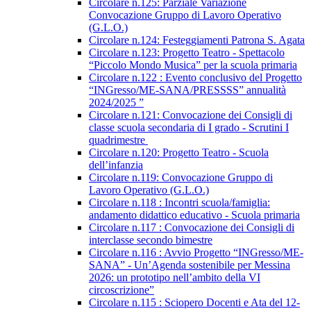
Circolare n.125: Parziale Variazione
Convocazione Gruppo di Lavoro Operativo
(G.L.O.)
Circolare n.124: Festeggiamenti Patrona S. Agata
Circolare n.123: Progetto Teatro - Spettacolo
“Piccolo Mondo Musica” per la scuola primaria
Circolare n.122 : Evento conclusivo del Progetto
“INGresso/ME-SANA/PRESSSS” annualità
2024/2025 ”
Circolare n.121: Convocazione dei Consigli di
classe scuola secondaria di I grado - Scrutini I
quadrimestre
Circolare n.120: Progetto Teatro - Scuola
dell’infanzia
Circolare n.119: Convocazione Gruppo di
Lavoro Operativo (G.L.O.)
Circolare n.118 : Incontri scuola/famiglia:
andamento didattico educativo - Scuola primaria
Circolare n.117 : Convocazione dei Consigli di
interclasse secondo bimestre
Circolare n.116 : Avvio Progetto “INGresso/ME-
SANA” - Un’Agenda sostenibile per Messina
2026: un prototipo nell’ambito della VI
circoscrizione”
Circolare n.115 : Sciopero Docenti e Ata del 12-