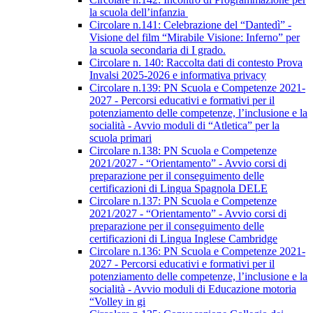
la scuola dell’infanzia
Circolare n.141: Celebrazione del “Dantedì” -
Visione del film “Mirabile Visione: Inferno” per
la scuola secondaria di I grado.
Circolare n. 140: Raccolta dati di contesto Prova
Invalsi 2025-2026 e informativa privacy
Circolare n.139: PN Scuola e Competenze 2021-
2027 - Percorsi educativi e formativi per il
potenziamento delle competenze, l’inclusione e la
socialità - Avvio moduli di “Atletica” per la
scuola primari
Circolare n.138: PN Scuola e Competenze
2021/2027 - “Orientamento” - Avvio corsi di
preparazione per il conseguimento delle
certificazioni di Lingua Spagnola DELE
Circolare n.137: PN Scuola e Competenze
2021/2027 - “Orientamento” - Avvio corsi di
preparazione per il conseguimento delle
certificazioni di Lingua Inglese Cambridge
Circolare n.136: PN Scuola e Competenze 2021-
2027 - Percorsi educativi e formativi per il
potenziamento delle competenze, l’inclusione e la
socialità - Avvio moduli di Educazione motoria
“Volley in gi