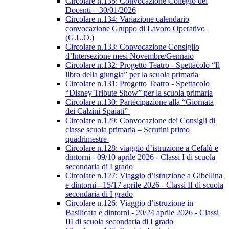
Circolare n.135: Convocazione Collegio dei
Docenti – 30/01/2026
Circolare n.134: Variazione calendario
convocazione Gruppo di Lavoro Operativo
(G.L.O.)
Circolare n.133: Convocazione Consiglio
d’Intersezione mesi Novembre/Gennaio
Circolare n.132: Progetto Teatro - Spettacolo “Il
libro della giungla” per la scuola primaria
Circolare n.131: Progetto Teatro - Spettacolo
“Disney Tribute Show” per la scuola primaria
Circolare n.130: Partecipazione alla “Giornata
dei Calzini Spaiati”
Circolare n.129: Convocazione dei Consigli di
classe scuola primaria – Scrutini primo
quadrimestre
Circolare n.128: viaggio d’istruzione a Cefalù e
dintorni - 09/10 aprile 2026 - Classi I di scuola
secondaria di I grado
Circolare n.127: Viaggio d’istruzione a Gibellina
e dintorni - 15/17 aprile 2026 - Classi II di scuola
secondaria di I grado
Circolare n.126: Viaggio d’istruzione in
Basilicata e dintorni - 20/24 aprile 2026 - Classi
III di scuola secondaria di I grado