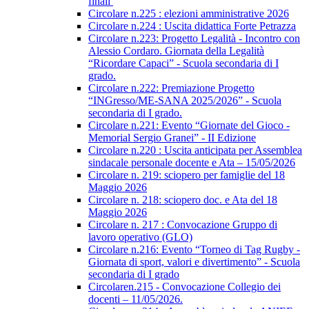
finali
Circolare n.225 : elezioni amministrative 2026
Circolare n.224 : Uscita didattica Forte Petrazza
Circolare n.223: Progetto Legalità - Incontro con
Alessio Cordaro. Giornata della Legalità
“Ricordare Capaci” - Scuola secondaria di I
grado.
Circolare n.222: Premiazione Progetto
“INGresso/ME-SANA 2025/2026” - Scuola
secondaria di I grado.
Circolare n.221: Evento “Giornate del Gioco -
Memorial Sergio Granei” - II Edizione
Circolare n.220 : Uscita anticipata per Assemblea
sindacale personale docente e Ata – 15/05/2026
Circolare n. 219: sciopero per famiglie del 18
Maggio 2026
Circolare n. 218: sciopero doc. e Ata del 18
Maggio 2026
Circolare n. 217 : Convocazione Gruppo di
lavoro operativo (GLO)
Circolare n.216: Evento “Torneo di Tag Rugby -
Giornata di sport, valori e divertimento” - Scuola
secondaria di I grado
Circolaren.215 - Convocazione Collegio dei
docenti – 11/05/2026.