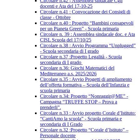
Circolare n.42 - Assemblea sindacale Cgil
docenti e Ata del 17-10-25
Circolare n.41 : Convocazione dei Consigli di
classe - Ottobre
Circolare n.40 : Progetto “Bambini consapevoli
per un Pianeta Green” - Scuola primaria
Circolare n. 39 : Assemblea sindacale doc. e Ata
CISL Scuola del 17/10/25
Circolare n.38 : Avvio Programma “Unplugged”
- Scuola secondaria di I grado
Circolare n.37 :Progetto Legalità - Scuola
secondaria di I grado
Circolare n.36: Giochi Matematici del
Mediterraneo a.s. 2025/2026
Circolare n.35 : Avvio Progetti di ampliamento
dell’offerta formativa – Scuola dell’Infanzia e
scuola primaria
Circolare n.34: Progetto “Nonraggir@ME” -
Campagna “TRUFFE STOP – Prova a
prenderli”.
Circolare n.33 : Avvio progetto Corale d’Istituto:
“CantiAmo la scuola” - Scuola primaria e
secondaria di I Grado
Circolare n.32 :Progetto “Corale d’Istituto” –
Personale docente