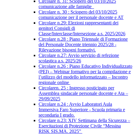
Circolare n. 31: Sciopero del 03/10/2025
comunicazione alle famiglie
Circolare n. 30 : Sciopero del 03/10/2025
comunicazione per il personale docente e AT
Circolare n.29: Elezioni rappresentanti dei
genitori Consigli di
Classe/Interclasse/Intersezione a.s. 2025/2026
Circolare n.28 : Piano Triennale di Formazione
del Personale Docente triennio 2025/28 -
Rilevazione bisogni formativi.
Circolare n.27: Avvio servizio di refezione
scolastica a.s. 2025/26
Circolare n.26 : Piano Educativo Individualizzato
(PEI) – Webinar formativo per la compilazione e
l’utilizzo del modello informatizzato – Incontro
regionale online
Circolaren. 25 : Ingresso posticipato per
Assemblea sindacale personale docente e Ata –
29/09/2025
Circolare n.24 : Avvio Laboratori Aula
Immersiva Faro Superiore - Scuola primaria e
secondaria I grado.
Circolare n.23: XIV Settimana della Sicurezza –
Esercitazioni di Protezione Civile “Messina
RISK SIS.MA. 2025”