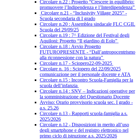
Circolare n.22 : Progetto “Crescere in equilibrio:
promuovere l’Indipendenza e l’Interdipendenza”
Circolare n.21 - “Inclusivity Village 2025” -
Scuola secondaria di I grado
Circolare n.20 : Assemblea sindacale FLC CGIL
Scuola del 29/09/25
Circolare n.19 : 7^ Edizione del Festival degli
Aquiloni: Progetto “Il giardino di Eolo”
Circolare n.18 : Avvio Progetto
FUTUROPRESENTE - “Dall’antropocentrismo
alla riconnessione con la natura”
Circolare n.17 - Sciopero22-09-2025
Circolare n. 16 : Sciopero del 22/09/2025
comunicazione per il personale docente e ATA
Circolare n.15 : Incontro Scuola-Famiglia per la
scuola dell’infanzia
Circolare n.14 : SNV – Indicazioni operative per
la somministrazione del Questionario Docente
Avviso: Orario provvisorio scuola sec. I grado -
a.s. 25.26
Circolare n.13 - Rapporti scuola-famiglia a.s.
2025/2026
Circolare n.12 - Disposizioni in merito all’uso
degli smartphone e del registro elettronico nel
primo ciclo di istruzione a.s. 2025/2026