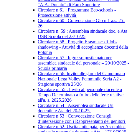
“A.A. Donato” di Faro Superiore
Circolare n.61 : Programma Eco-schools -
Prosecuzione attività
Circolare n.60 : Convocazione Glo n 1 a.s. 25-
26.
Circolare n. 59 : Assemblea sindacale doc. e Ata
USB Scuola del 23/10/25
Circolare n.58 : Progetto Erasmus+ di Job-
shadowing - Attività di accoglienza docenti della
Polonia
Circolare n.57 : Ingresso posticipato per
assemblea sindacale del personale – 20/10/2025 -
Scuola primaria
Circolare n.56: Invito alle gare del Campionato
Nazionale Lega Volley Femminile Seria A2 -
Stagione sportiva 25/26
Circolare n. 55 : Invito al personale docente a
Tempo Determinato a fruire delle ferie relative
all'a. s. 2025.2026
Circolare n.54 - Assemblea sindacale Uil
docentin e Ata del 20-10-25
Circolare n.53 : Convocazione Consigli
d’intersezione con i Rappresentanti dei genitori
Circolare n.52: Uscita anticipata per Assemblea
sindacale personale docente e Ata – 17/10/2025