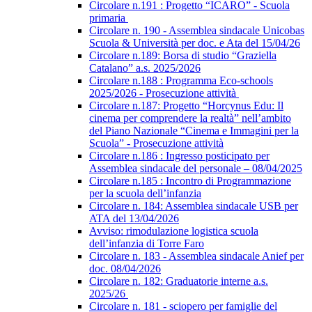
Circolare n.191 : Progetto “ICARO” - Scuola
primaria
Circolare n. 190 - Assemblea sindacale Unicobas
Scuola & Università per doc. e Ata del 15/04/26
Circolare n.189: Borsa di studio “Graziella
Catalano” a.s. 2025/2026
Circolare n.188 : Programma Eco-schools
2025/2026 - Prosecuzione attività
Circolare n.187: Progetto “Horcynus Edu: Il
cinema per comprendere la realtà” nell’ambito
del Piano Nazionale “Cinema e Immagini per la
Scuola” - Prosecuzione attività
Circolare n.186 : Ingresso posticipato per
Assemblea sindacale del personale – 08/04/2025
Circolare n.185 : Incontro di Programmazione
per la scuola dell’infanzia
Circolare n. 184: Assemblea sindacale USB per
ATA del 13/04/2026
Avviso: rimodulazione logistica scuola
dell’infanzia di Torre Faro
Circolare n. 183 - Assemblea sindacale Anief per
doc. 08/04/2026
Circolare n. 182: Graduatorie interne a.s.
2025/26
Circolare n. 181 - sciopero per famiglie del