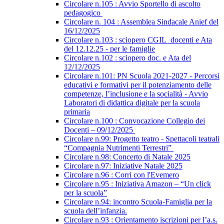
Circolare n.105 : Avvio Sportello di ascolto
pedagogico
Circolare n. 104 : Assemblea Sindacale Anief del
16/12/2025
Circolare n.103 : sciopero CGIL_docenti e Ata
del 12.12.25 - per le famiglie
Circolare n.102 : sciopero doc. e Ata del
12/12/2025
Circolare n.101: PN Scuola 2021-2027 - Percorsi
educativi e formativi per il potenziamento delle
competenze, l’inclusione e la socialità - Avvio
Laboratori di didattica digitale per la scuola
primaria
Circolare n.100 : Convocazione Collegio dei
Docenti – 09/12/2025
Circolare n.99: Progetto teatro - Spettacoli teatrali
“Compagnia Nutrimenti Terrestri”
Circolare n.98: Concerto di Natale 2025
Circolare n.97: Iniziative Natale 2025
Circolare n.96 : Corri con l'Evemero
Circolare n.95 : Iniziativa Amazon – “Un click
per la scuola”
Circolare n.94: incontro Scuola-Famiglia per la
scuola dell’infanzia.
Circolare n.93 : Orientamento iscrizioni per l’a.s.