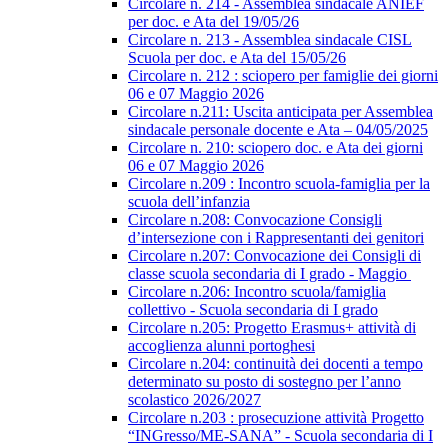
Circolare n. 214 - Assemblea sindacale ANIEF
per doc. e Ata del 19/05/26
Circolare n. 213 - Assemblea sindacale CISL
Scuola per doc. e Ata del 15/05/26
Circolare n. 212 : sciopero per famiglie dei giorni
06 e 07 Maggio 2026
Circolare n.211: Uscita anticipata per Assemblea
sindacale personale docente e Ata – 04/05/2025
Circolare n. 210: sciopero doc. e Ata dei giorni
06 e 07 Maggio 2026
Circolare n.209 : Incontro scuola-famiglia per la
scuola dell’infanzia
Circolare n.208: Convocazione Consigli
d’intersezione con i Rappresentanti dei genitori
Circolare n.207: Convocazione dei Consigli di
classe scuola secondaria di I grado - Maggio
Circolare n.206: Incontro scuola/famiglia
collettivo - Scuola secondaria di I grado
Circolare n.205: Progetto Erasmus+ attività di
accoglienza alunni portoghesi
Circolare n.204: continuità dei docenti a tempo
determinato su posto di sostegno per l’anno
scolastico 2026/2027
Circolare n.203 : prosecuzione attività Progetto
“INGresso/ME-SANA” - Scuola secondaria di I