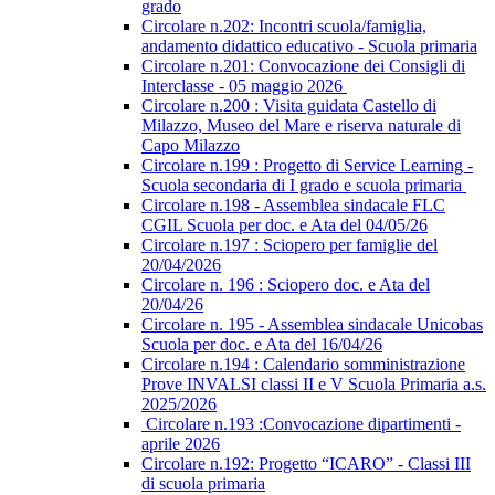
grado
Circolare n.202: Incontri scuola/famiglia,
andamento didattico educativo - Scuola primaria
Circolare n.201: Convocazione dei Consigli di
Interclasse - 05 maggio 2026
Circolare n.200 : Visita guidata Castello di
Milazzo, Museo del Mare e riserva naturale di
Capo Milazzo
Circolare n.199 : Progetto di Service Learning -
Scuola secondaria di I grado e scuola primaria
Circolare n.198 - Assemblea sindacale FLC
CGIL Scuola per doc. e Ata del 04/05/26
Circolare n.197 : Sciopero per famiglie del
20/04/2026
Circolare n. 196 : Sciopero doc. e Ata del
20/04/26
Circolare n. 195 - Assemblea sindacale Unicobas
Scuola per doc. e Ata del 16/04/26
Circolare n.194 : Calendario somministrazione
Prove INVALSI classi II e V Scuola Primaria a.s.
2025/2026
Circolare n.193 :Convocazione dipartimenti -
aprile 2026
Circolare n.192: Progetto “ICARO” - Classi III
di scuola primaria