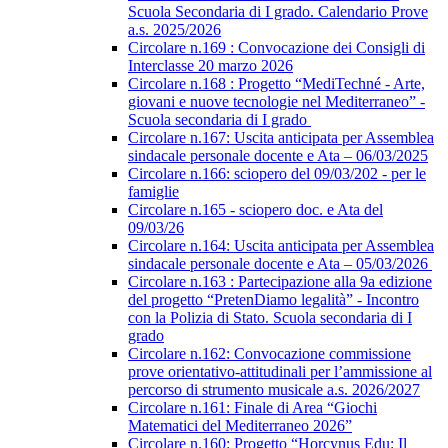
Scuola Secondaria di I grado. Calendario Prove
a.s. 2025/2026
Circolare n.169 : Convocazione dei Consigli di
Interclasse 20 marzo 2026
Circolare n.168 : Progetto “MediTechné - Arte,
giovani e nuove tecnologie nel Mediterraneo” -
Scuola secondaria di I grado
Circolare n.167: Uscita anticipata per Assemblea
sindacale personale docente e Ata – 06/03/2025
Circolare n.166: sciopero del 09/03/202 - per le
famiglie
Circolare n.165 - sciopero doc. e Ata del
09/03/26
Circolare n.164: Uscita anticipata per Assemblea
sindacale personale docente e Ata – 05/03/2026
Circolare n.163 : Partecipazione alla 9a edizione
del progetto “PretenDiamo legalità” - Incontro
con la Polizia di Stato. Scuola secondaria di I
grado
Circolare n.162: Convocazione commissione
prove orientativo-attitudinali per l’ammissione al
percorso di strumento musicale a.s. 2026/2027
Circolare n.161: Finale di Area “Giochi
Matematici del Mediterraneo 2026”
Circolare n.160: Progetto “Horcynus Edu: Il