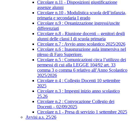
Circolare n.11 - Disposizioni giustificazione
assenze alunni
Circolare n.10 - Modulistica scuola dell’infanzia,
primaria e secondaria I grado
Circolare n.9 : Organizzazione ingressi/uscite
differenziati
Circolare n.8 - Riunione docenti – genitori degli
alunni delle classi I di scuola primaria
Circolare n.7 : Avvio anno scolastico 2025/2026
Circolare n.6 : Inaugurazione aula immersiva nel
plesso di Faro Superiore.
Circolare n.5 : Comunicazioni circa l’utilizzo dei
permessi di cui alla LEGGE 104/92 art. 33
comma 3 o comma 6 relativo all’Anno Scolastico
2025/2026
Circolare n 4 : Collegio Docenti 10 settembre
2025
Circolare n.3 : Impegni inizio anno scolastico
25.26
Circolare n.2 : Convocazione Collegio dei
Docenti – 02/09/2025
Circolare n.1 - Presa di servizio 1 settembre 2025
Avvisi a.s. 25/26