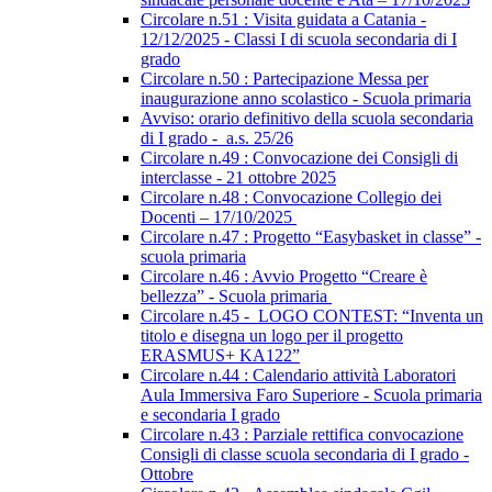
Circolare n.51 : Visita guidata a Catania -
12/12/2025 - Classi I di scuola secondaria di I
grado
Circolare n.50 : Partecipazione Messa per
inaugurazione anno scolastico - Scuola primaria
Avviso: orario definitivo della scuola secondaria
di I grado - a.s. 25/26
Circolare n.49 : Convocazione dei Consigli di
interclasse - 21 ottobre 2025
Circolare n.48 : Convocazione Collegio dei
Docenti – 17/10/2025
Circolare n.47 : Progetto “Easybasket in classe” -
scuola primaria
Circolare n.46 : Avvio Progetto “Creare è
bellezza” - Scuola primaria
Circolare n.45 - LOGO CONTEST: “Inventa un
titolo e disegna un logo per il progetto
ERASMUS+ KA122”
Circolare n.44 : Calendario attività Laboratori
Aula Immersiva Faro Superiore - Scuola primaria
e secondaria I grado
Circolare n.43 : Parziale rettifica convocazione
Consigli di classe scuola secondaria di I grado -
Ottobre