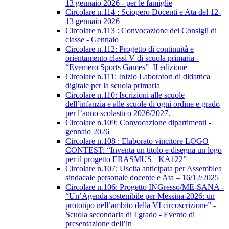
13 gennaio 2026 - per le famiglie
Circolare n.114 : Sciopero Docenti e Ata del 12-
13 gennaio 2026
Circolare n.113 : Convocazione dei Consigli di
classe - Gennaio
Circolare n.112: Progetto di continuità e
orientamento classi V di scuola primaria -
“Evemero Sports Games” II edizione
Circolare n.111: Inizio Laboratori di didattica
digitale per la scuola primaria
Circolare n.110: Iscrizioni alle scuole
dell’infanzia e alle scuole di ogni ordine e grado
per l’anno scolastico 2026/2027.
Circolare n.109: Convocazione dipartimenti -
gennaio 2026
Circolare n.108 : Elaborato vincitore LOGO
CONTEST: “Inventa un titolo e disegna un logo
per il progetto ERASMUS+ KA122”
Circolare n.107: Uscita anticipata per Assemblea
sindacale personale docente e Ata – 16/12/2025
Circolare n.106: Progetto INGresso/ME-SANA -
“Un’Agenda sostenibile per Messina 2026: un
prototipo nell’ambito della VI circoscrizione” -
Scuola secondaria di I grado - Evento di
presentazione dell’in