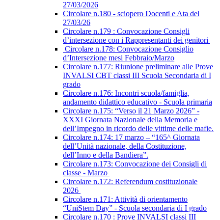
27/03/2026
Circolare n.180 - sciopero Docenti e Ata del
27/03/26
Circolare n.179 : Convocazione Consigli
d’intersezione con i Rappresentanti dei genitori
Circolare n.178: Convocazione Consiglio
d’Intersezione mesi Febbraio/Marzo
Circolare n.177: Riunione preliminare alle Prove
INVALSI CBT classi III Scuola Secondaria di I
grado
Circolare n.176: Incontri scuola/famiglia,
andamento didattico educativo - Scuola primaria
Circolare n.175: “Verso il 21 Marzo 2026” -
XXXI Giornata Nazionale della Memoria e
dell’Impegno in ricordo delle vittime delle mafie.
Circolare n.174: 17 marzo – “165^ Giornata
dell’Unità nazionale, della Costituzione,
dell’Inno e della Bandiera”.
Circolare n.173: Convocazione dei Consigli di
classe - Marzo
Circolare n.172: Referendum costituzionale
2026
Circolare n.171: Attività di orientamento
“UniStem Day” - Scuola secondaria di I grado
Circolare n.170 : Prove INVALSI classi III