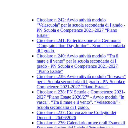
Circolare n.242: Avvio attività modulo
“Velascuola” per la scuola secondaria di I grado -
PN Scuola e Competenze 2021-2027 “Piano
Estate”
Circolare n.241: Partecipazione alla Cerimonia
“Congratulation Day Junior” - Scuola secondaria
di I grado.
Circolare n.240: Avvio attività modulo “Tra il
mare e il vento” per la scuola secondaria di I
grado - PN Scuola e Competenze 2021-2027
“Piano Estate”
Circolare n.239: Avvio attività modulo “In vasca”
per la Scuola secondaria di I grado - PN Scuola e
Competenze 2021-2027 “Piano Estate”
Circolare n.238: PN Scuola e Competenze 2021-
2027 “Piano Estate 2026/27” - Avvio moduli “In
vasca”, “Tra il mare e il vento”, “Velascuola” -
Scuola secondaria di I grado.
Circolare n.237: Convocazione Collegio dei
Docenti – 26/06/2026
Circolare n.236: Calendario prove orali Esame di
Stato conclusivo del I ciclo d’istruzione a.s.