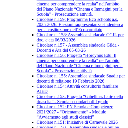
cinema per comprendere la realtà” nell’ambito
del Piano Nazionale “Cinema e Immagini per la
Scuola” - Prosecuzione attività.
Circolare n.159: Programma Eco-schools a.s.
2025-2026. Elezioni rappresentanza studentesca
per la costituzione dell’Eco-comitato
Circolare n. 158: Assemblea sindacale CGIL per
doc. e ata 06/03/2026
Circolare n.157 - Assemblea sindacale Gilda -
Docenti e Ata del 05-03-26
Circolare n.156: Progetto “Horcynus Edu: Il
cinema per comprendere la realtà” nell’ambito
del Piano Nazionale “Cinema e Immagini per la
Scuola” - Prosecuzione attività
Circolare n. 155: Assemblea sindacale Snadir per
docenti di religione 19 Febbraio 2026
Circolare n.154: Attività consultorio familiare
AIED
Circolare n.153: Progetto “Gibellina: l’arte della
rinascita” - Scuola secondaria di I grado
Circolare n.152: PN Scuola e Competenze
2021/2027 - “Orientamento” - Modulo
“Avviamento agli studi classici”
Circolare n.151: Iniziative di Carnevale 2026
Circolare n. 150 - Assemblea sindacale online