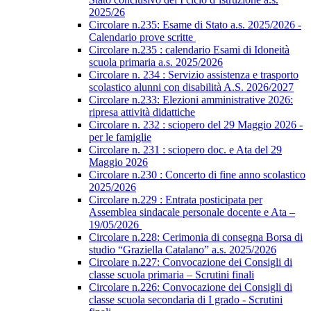
2025/26
Circolare n.235: Esame di Stato a.s. 2025/2026 -
Calendario prove scritte
Circolare n.235 : calendario Esami di Idoneità
scuola primaria a.s. 2025/2026
Circolare n. 234 : Servizio assistenza e trasporto
scolastico alunni con disabilità A.S. 2026/2027
Circolare n.233: Elezioni amministrative 2026:
ripresa attività didattiche
Circolare n. 232 : sciopero del 29 Maggio 2026 -
per le famiglie
Circolare n. 231 : sciopero doc. e Ata del 29
Maggio 2026
Circolare n.230 : Concerto di fine anno scolastico
2025/2026
Circolare n.229 : Entrata posticipata per
Assemblea sindacale personale docente e Ata –
19/05/2026
Circolare n.228: Cerimonia di consegna Borsa di
studio “Graziella Catalano” a.s. 2025/2026
Circolare n.227: Convocazione dei Consigli di
classe scuola primaria – Scrutini finali
Circolare n.226: Convocazione dei Consigli di
classe scuola secondaria di I grado - Scrutini