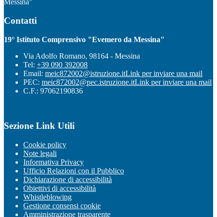
Messina"
Contatti
19° Istituto Comprensivo "Evemero da Messina"
Via Adolfo Romano, 98164 - Messina
Tel:
+39 090 392008
Email:
meic872002@istruzione.it
Link per inviare una mail
PEC:
meic872002@pec.istruzione.it
Link per inviare una mail
C.F.: 97062190836
Sezione Link Utili
Cookie policy
Note legali
Informativa Privacy
Ufficio Relazioni con il Pubblico
Dichiarazione di accessibilità
Obiettivi di accessibilità
Whistleblowing
Gestione consensi cookie
Amministrazione trasparente